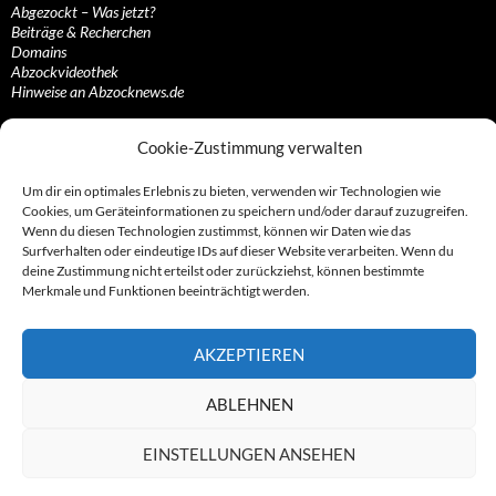
Abgezockt – Was jetzt?
Beiträge & Recherchen
Domains
Abzockvideothek
Hinweise an Abzocknews.de
Diverse Erfassungen
Cookie-Zustimmung verwalten
Gerichte
Staatsanwaltschaften
Um dir ein optimales Erlebnis zu bieten, verwenden wir Technologien wie
Prominente und sonstige Bekanntheiten
Cookies, um Geräteinformationen zu speichern und/oder darauf zuzugreifen.
Konzerne, Dienste, Unternehmen und Institutionen
Wenn du diesen Technologien zustimmst, können wir Daten wie das
Staatsmänner, Politiker, Diktatoren und sonstige…
Surfverhalten oder eindeutige IDs auf dieser Website verarbeiten. Wenn du
deine Zustimmung nicht erteilst oder zurückziehst, können bestimmte
Sonstige Erfassungen
Merkmale und Funktionen beeinträchtigt werden.
Eurowebtainment
The European Summit
AKZEPTIEREN
Sonstige Personalien von A-Z
Diverse sonstige Erfassungen von A-Z
ABLEHNEN
Gesonderte Erfassungen
EINSTELLUNGEN ANSEHEN
Die Advokaten
Die Firmen-Dienstleister