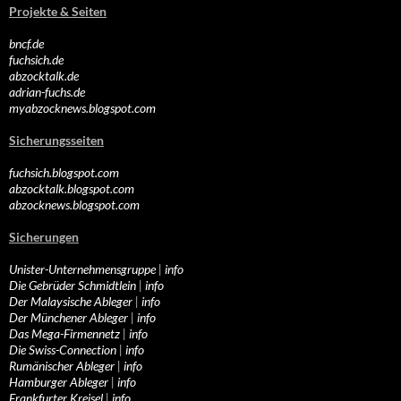
Projekte & Seiten
bncf.de
fuchsich.de
abzocktalk.de
adrian-fuchs.de
myabzocknews.blogspot.com
Sicherungsseiten
fuchsich.blogspot.com
abzocktalk.blogspot.com
abzocknews.blogspot.com
Sicherungen
Unister-Unternehmensgruppe
|
info
Die Gebrüder Schmidtlein
|
info
Der Malaysische Ableger
|
info
Der Münchener Ableger
|
info
Das Mega-Firmennetz
|
info
Die Swiss-Connection
|
info
Rumänischer Ableger
|
info
Hamburger Ableger
|
info
Frankfurter Kreisel
|
info