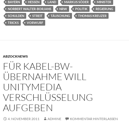
BAYERN
HESSEN
LAND
MARKUS SÖDER
MINISTER
NORBERT WALTER-BORJANS
NRW
POLITIK
REGIERUNG
SCHULDEN
STREIT
TÄUSCHUNG
THOMAS KREUZER
TRICKS
VORWURF
ABZOCKNEWS
FÜR KABEL-BW-
ÜBERNAHME WILL
UNITYMEDIA
VERSCHLÜSSELUNG
AUFGEBEN
4. NOVEMBER 2011
ADMINE
KOMMENTAR HINTERLASSEN