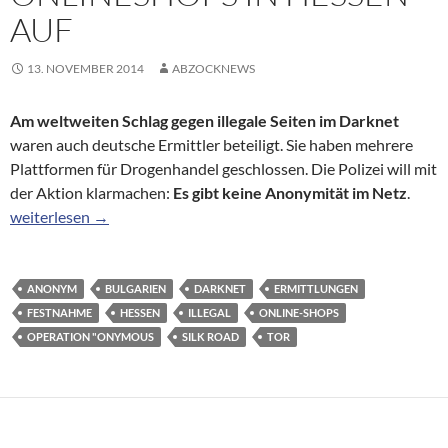
AUF
13. NOVEMBER 2014
ABZOCKNEWS
Am weltweiten Schlag gegen illegale Seiten im Darknet
waren auch deutsche Ermittler beteiligt. Sie haben mehrere
Plattformen für Drogenhandel geschlossen. Die Polizei will mit
der Aktion klarmachen:
Es gibt keine Anonymität im Netz
.
Polizei spürt illegale Onlineshops in Hessen auf
weiterlesen
→
ANONYM
BULGARIEN
DARKNET
ERMITTLUNGEN
FESTNAHME
HESSEN
ILLEGAL
ONLINE-SHOPS
OPERATION "ONYMOUS
SILK ROAD
TOR