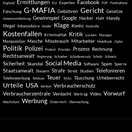
Ermittlungen
Facebook
Experten
EU
Festnahme
England
FDP
G-MAFIA
Gericht
Gebühren
Gesetze
Fälschung
Gewinnspiel
Google
Handy
Hacker
Haft
Gewinnmitteilung
Klage
Konto
Illegal
Inkassobüro
Kinder
Kontrolle
Kostenfallen
Kritik
Kriminalität
Locken
Manager
Missbrauch
Mitarbeiter
Masche
Manipulation
Mobilfunk
Opfer
Politik
Polizei
Prozess
Rechnung
Protest
Provider
Rechtsanwalt
Schaden
Regierung
Schadenersatz
Schutz
Schweiz
Social Media
Sicherheit
Skandal
Spam
Software
Sperre
Staatsanwalt
Telefonieren
Strafe
Studien
Steuern
Streit
Teuer
Urheberrecht
Täuschung
Telefonwerbung
Telekom
Tricks
Urteile
USA
Verbraucherschutz
Verbot
Vorwurf
Verbraucherzentrale
Verdacht
Video
Vertrag
Werbung
Wachstum
Österreich
Überwachung