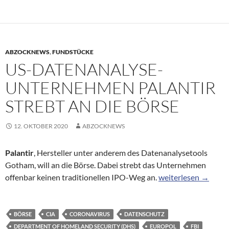
ABZOCKNEWS
,
FUNDSTÜCKE
US-DATENANALYSE-
UNTERNEHMEN PALANTIR
STREBT AN DIE BÖRSE
12. OKTOBER 2020
ABZOCKNEWS
Palantir
, Hersteller unter anderem des Datenanalysetools
Gotham, will an die Börse. Dabei strebt das Unternehmen
US-Datenanalyse-Un
offenbar keinen traditionellen IPO-Weg an.
weiterlesen
→
BÖRSE
CIA
CORONAVIRUS
DATENSCHUTZ
DEPARTMENT OF HOMELAND SECURITY (DHS)
EUROPOL
FBI