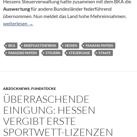
Hessens Steuerverwaltung hatte zusammen mit dem BKA die
Auswertung
für andere Bundesländer federführend
übernommen. Nun meldet das Land hohe Mehreinnahmen.
„Panama Papers“: Bisher 72 Millionen Mehreinnahmen durch St
weiterlesen
→
BKA
BRIEFKASTENFIRMA
HESSEN
PANAMA PAPERS
PARADISE PAPERS
STEUERN
STEUEROASE
STRAFE
ABZOCKNEWS
,
FUNDSTÜCKE
ÜBERRASCHENDE
EINIGUNG: HESSEN
VERGIBT ERSTE
SPORTWETT-LIZENZEN