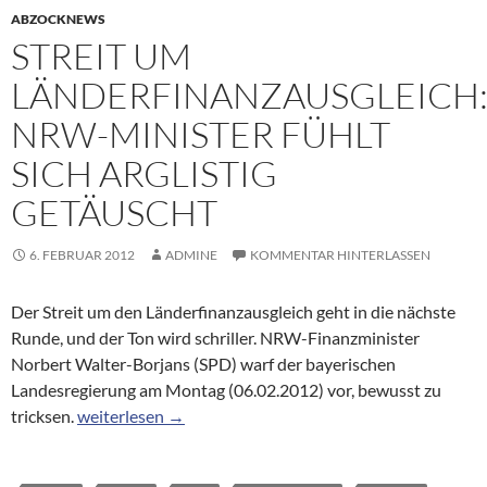
ABZOCKNEWS
STREIT UM
LÄNDERFINANZAUSGLEICH
NRW-MINISTER FÜHLT
SICH ARGLISTIG
GETÄUSCHT
6. FEBRUAR 2012
ADMINE
KOMMENTAR HINTERLASSEN
Der Streit um den Länderfinanzausgleich geht in die nächste
Runde, und der Ton wird schriller. NRW-Finanzminister
Norbert Walter-Borjans (SPD) warf der bayerischen
Landesregierung am Montag (06.02.2012) vor, bewusst zu
Streit um Länderfinanzausgleich: NRW-Minister fühlt si
tricksen.
weiterlesen
→