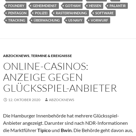
FOUNDRY
GEHEIMDIENST
GOTHAM
HESSEN
PALANTIR
PENTAGON
POLIZEI
RASTERFAHNDUNG
SOFTWARE
TRACKING
ÜBERWACHUNG
US NAVY
VORWURF
ABZOCKNEWS
,
TERMINE & EREIGNISSE
ONLINE-CASINOS:
ANZEIGE GEGEN
GLÜCKSSPIEL-ANBIETER
12. OKTOBER 2020
ABZOCKNEWS
Die Hamburger Innenbehörde hat mehrere Glücksspiel-
Anbieter angezeigt. Darunter sind nach NDR-Informationen
die Marktführer
Tipico
und
Bwin
. Die Behörde geht davon aus,