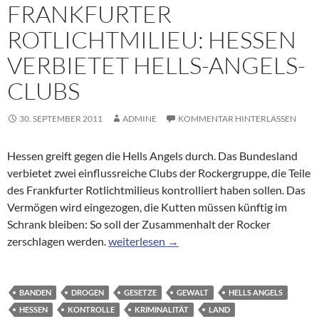
FRANKFURTER
ROTLICHTMILIEU: HESSEN
VERBIETET HELLS-ANGELS-
CLUBS
30. SEPTEMBER 2011
ADMINE
KOMMENTAR HINTERLASSEN
Hessen greift gegen die Hells Angels durch. Das Bundesland
verbietet zwei einflussreiche Clubs der Rockergruppe, die Teile
des Frankfurter Rotlichtmilieus kontrolliert haben sollen. Das
Vermögen wird eingezogen, die Kutten müssen künftig im
Schrank bleiben: So soll der Zusammenhalt der Rocker
Rockergruppe in Frankfurter Rotlichtmilieu
zerschlagen werden.
weiterlesen
→
BANDEN
DROGEN
GESETZE
GEWALT
HELLS ANGELS
HESSEN
KONTROLLE
KRIMINALITÄT
LAND