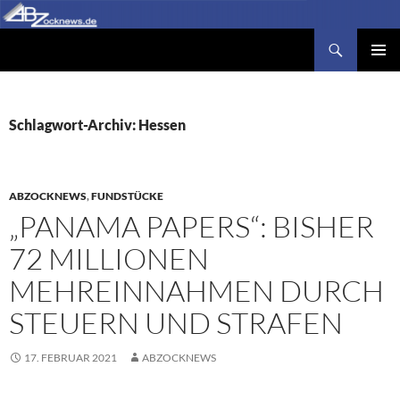
Zum
Inhalt
Suchen
Abzocknews.de
springen
PRIMÄR
MENÜ
Schlagwort-Archiv: Hessen
ABZOCKNEWS
,
FUNDSTÜCKE
„PANAMA PAPERS“: BISHER
72 MILLIONEN
MEHREINNAHMEN DURCH
STEUERN UND STRAFEN
17. FEBRUAR 2021
ABZOCKNEWS