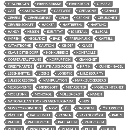
FRAGEBOGEN
FRANK BSIRSKE
FRANKREICH
G-MAFIA
GAS
GASTRONOMIE
GASTWIRT
GEFÄNGNIS
GEHALT
GEHEIM
GEHEIMDIENST
GEMA
GERICHT
GESUNDHEIT
GEWERKSCHAFT
HACKER
HAFTBEFEHL
HAFTUNG
HANDY
HESSEN
IDENTITÄT
IG METALL
ILLEGAL
IMPFEN
INSOLVENZ
IPAD
IRREFÜHRUNG
KARTELL
KATASTROPHE
KAUTION
KINDER
KLAGE
KLAUS OSTENDORF
KONKURRENZ
KONTROLLE
KÖRPERVERLETZUNG
KORRUPTION
KRANKHEIT
KREDITKARTEN
KRISTINA SCHRÖDER
KRITIK
KÜHNE + NAGEL
LEBENSMITTEL
LIZENZ
LOGISTIK
LULZ SECURITY
LULZSEC REBORN
MANIPULATION
MARK ZUCKERBERG
MEDIKAMENTE
MICROSOFT
MITARBEITER
MOBILES INTERNET
MOBILFUNK
MONOPOL
MÜLLER-BROT
NAMEN
NATIONALE ANTI DOPING AGENTUR (NADA)
NDS
NEWS CORPORATION
NRW
ÖL
ONDIGITAL
ÖSTERREICH
PÄCHTER
PAL SCHMITT
PANNEN
PARTNERBÖRSE
PARTY
PATENT
PATENTRECHT
PAUL ALLEN
PAUL CEGLIA
PEINLICH
PIRATENPARTEI
PLAGIATE
PLEITE
POLEN