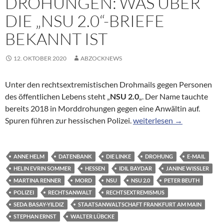
DROHUNGEN: WAS ÜBER
DIE „NSU 2.0“-BRIEFE
BEKANNT IST
12. OKTOBER 2020
ABZOCKNEWS
Unter den rechtsextremistischen Drohmails gegen Personen
des öffentlichen Lebens steht „
NSU 2.0
„. Der Name tauchte
bereits 2018 in Morddrohungen gegen eine Anwältin auf.
Rechtsextremistische Droh
Spuren führen zur hessischen Polizei.
weiterlesen
→
ANNE HELM
DATENBANK
DIE LINKE
DROHUNG
E-MAIL
HELIN EVRIN SOMMER
HESSEN
IDIL BAYDAR
JANINE WISSLER
MARTINA RENNER
MORD
NSU
NSU 2.0
PETER BEUTH
POLIZEI
RECHTSANWALT
RECHTSEXTREMISMUS
SEDA BASAY-YILDIZ
STAATSANWALTSCHAFT FRANKFURT AM MAIN
STEPHAN ERNST
WALTER LÜBCKE