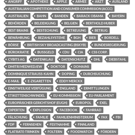
ANGRIFF
APOTHEKE
APPLE
ARMEE
ARZT
AUSLAND
AUSTRALIAN COMPETITION AND CONSUMER COMMISSION (ACCC)
AUSTRALIEN
BAHN
BANDEN
BARACK OBAMA
BAYERN
BEHÖRDEN
BELEIDIGUNG
BELGIEN
BERTHOLD HUBER
BEST BRAINS
BESTECHUNG
BETREUUNG
BETRUG
BEWÄHRUNG
BEZAHLSYSTEME
BGH
BIER
BORDELL
BÖRSE
BRITISH SKY BROADCASTING (BSKYB)
BUNDESREGIERUNG
BÜROKRATIE
BUSSGELD
CDU
CIA
CSS CORP.
CYBITS AG
DATENKLAU
DATENSCHUTZ
DHL
DIEBSTAHL
DMITRI MEDWEDJEW
DOKTOR
DOMAINS
DOMINIQUE STRAUSS-KAHN
DOPING
DURCHSUCHUNG
E-MAIL
E-ZIGARETTEN
EDDY MERCKX
EINSTWEILIGE VERFÜGUNG
ENGLAND
ERMITTLUNGEN
ETIKETTENSCHWINDEL
EU-KOMMISSION
EU-PARLAMENT
EUROPÄISCHER GERICHTSHOF (EUGH)
EUROPOL
EXEL
EXPERTEN
EXPLOSION
FACEBOOK
FAHRRAD
FÄLSCHUNG
FAMILIE
FAMILIENMINISTERIUM
FAX
FBI
FDP
FERNSEHEN
FESTNAHME
FINNLAND
FLATRATE-TRINKEN
FOLTERN
FOODWATCH
FÖRDERN