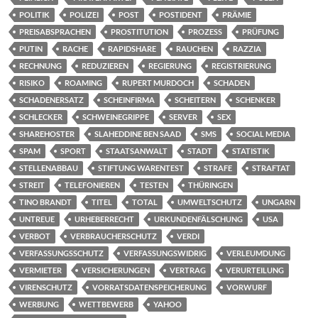
POLITIK
POLIZEI
POST
POSTIDENT
PRÄMIE
PREISABSPRACHEN
PROSTITUTION
PROZESS
PRÜFUNG
PUTIN
RACHE
RAPIDSHARE
RAUCHEN
RAZZIA
RECHNUNG
REDUZIEREN
REGIERUNG
REGISTRIERUNG
RISIKO
ROAMING
RUPERT MURDOCH
SCHADEN
SCHADENERSATZ
SCHEINFIRMA
SCHEITERN
SCHENKER
SCHLECKER
SCHWEINEGRIPPE
SERVER
SEX
SHAREHOSTER
SLAHEDDINE BEN SAAD
SMS
SOCIAL MEDIA
SPAM
SPORT
STAATSANWALT
STADT
STATISTIK
STELLENABBAU
STIFTUNG WARENTEST
STRAFE
STRAFTAT
STREIT
TELEFONIEREN
TESTEN
THÜRINGEN
TINO BRANDT
TITEL
TOTAL
UMWELTSCHUTZ
UNGARN
UNTREUE
URHEBERRECHT
URKUNDENFÄLSCHUNG
USA
VERBOT
VERBRAUCHERSCHUTZ
VERDI
VERFASSUNGSSCHUTZ
VERFASSUNGSWIDRIG
VERLEUMDUNG
VERMIETER
VERSICHERUNGEN
VERTRAG
VERURTEILUNG
VIRENSCHUTZ
VORRATSDATENSPEICHERUNG
VORWURF
WERBUNG
WETTBEWERB
YAHOO