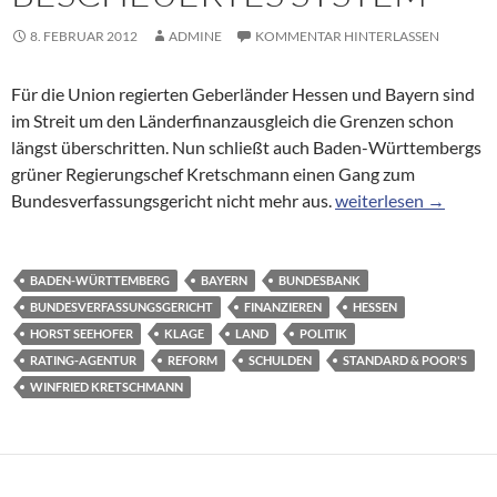
8. FEBRUAR 2012
ADMINE
KOMMENTAR HINTERLASSEN
Für die Union regierten Geberländer Hessen und Bayern sind
im Streit um den Länderfinanzausgleich die Grenzen schon
längst überschritten. Nun schließt auch Baden-Württembergs
grüner Regierungschef Kretschmann einen Gang zum
Kretschmann: „Der Lä
Bundesverfassungsgericht nicht mehr aus.
weiterlesen
→
BADEN-WÜRTTEMBERG
BAYERN
BUNDESBANK
BUNDESVERFASSUNGSGERICHT
FINANZIEREN
HESSEN
HORST SEEHOFER
KLAGE
LAND
POLITIK
RATING-AGENTUR
REFORM
SCHULDEN
STANDARD & POOR'S
WINFRIED KRETSCHMANN