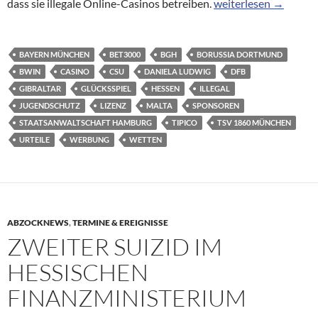
Online-Casinos: Anze
dass sie illegale Online-Casinos betreiben.
weiterlesen
→
BAYERN MÜNCHEN
BET3000
BGH
BORUSSIA DORTMUND
BWIN
CASINO
CSU
DANIELA LUDWIG
DFB
GIBRALTAR
GLÜCKSSPIEL
HESSEN
ILLEGAL
JUGENDSCHUTZ
LIZENZ
MALTA
SPONSOREN
STAATSANWALTSCHAFT HAMBURG
TIPICO
TSV 1860 MÜNCHEN
URTEILE
WERBUNG
WETTEN
ABZOCKNEWS
,
TERMINE & EREIGNISSE
ZWEITER SUIZID IM
HESSISCHEN
FINANZMINISTERIUM