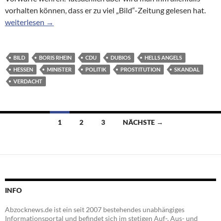
vorhalten können, dass er zu viel „Bild“-Zeitung gelesen hat.
Hessens Innenminister unter Verdacht: Huren gegen Höllenenge
weiterlesen
→
BILD
BORIS RHEIN
CDU
DUBIOS
HELLS ANGELS
HESSEN
MINISTER
POLITIK
PROSTITUTION
SKANDAL
VERDACHT
Beitragsnavigation
1
2
3
NÄCHSTE →
INFO
Abzocknews.de ist ein seit 2007 bestehendes unabhängiges
Informationsportal und befindet sich im stetigen Auf-, Aus- und