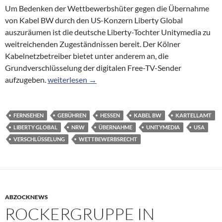
Um Bedenken der Wettbewerbshüter gegen die Übernahme
von Kabel BW durch den US-Konzern Liberty Global
auszuräumen ist die deutsche Liberty-Tochter Unitymedia zu
weitreichenden Zugeständnissen bereit. Der Kölner
Kabelnetzbetreiber bietet unter anderem an, die
Grundverschlüsselung der digitalen Free-TV-Sender
Für Kabel-BW-Übernahme will Unitymedia Verschl
aufzugeben.
weiterlesen
→
FERNSEHEN
GEBÜHREN
HESSEN
KABEL BW
KARTELLAMT
LIBERTY GLOBAL
NRW
ÜBERNAHME
UNITYMEDIA
USA
VERSCHLÜSSELUNG
WETTBEWERBSRECHT
ABZOCKNEWS
ROCKERGRUPPE IN