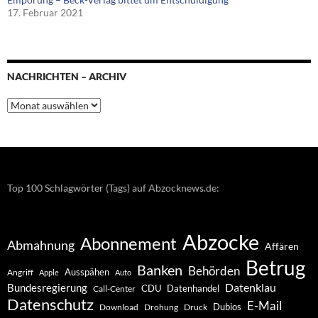
17. Februar 2021
NACHRICHTEN – ARCHIV
Nachrichten
–
Archiv
Top 100 Schlagwörter (Tags) auf Abzocknews.de:
Abzocke
Abonnement
Abmahnung
Affären
Betrug
Banken
Behörden
Ausspähen
Angriff
Apple
Auto
Datenklau
Bundesregierung
CDU
Datenhandel
Call-Center
Datenschutz
E-Mail
Dubios
Drohung
Download
Druck