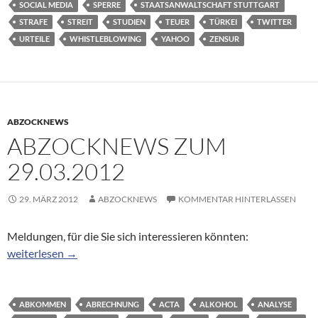
SOCIAL MEDIA
SPERRE
STAATSANWALTSCHAFT STUTTGART
STRAFE
STREIT
STUDIEN
TEUER
TÜRKEI
TWITTER
URTEILE
WHISTLEBLOWING
YAHOO
ZENSUR
ABZOCKNEWS
ABZOCKNEWS ZUM
29.03.2012
29. MÄRZ 2012
ABZOCKNEWS
KOMMENTAR HINTERLASSEN
Meldungen, für die Sie sich interessieren könnten:
Abzocknews zum 29.03.2012
weiterlesen
→
ABKOMMEN
ABRECHNUNG
ACTA
ALKOHOL
ANALYSE