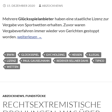
15. DEZEMBER 2020
ABZOCKNEWS
Mehrere
Glücksspielanbieter
haben eine staatliche Lizenz zur
Vergabe von Sportwetten erhalten. Zuvor waren
Vergabeverfahren immer wieder von Gerichten gestoppt
Überraschende Einigung: Hessen vergibt erste Sportwe
worden.
weiterlesen
→
BWIN
GLÜCKSSPIEL
GVC HOLDING
HESSEN
ILLEGAL
LIZENZ
PAUL GAUSELMANN
REDEKER SELLNER DAHS
TIPICO
WETTEN
ABZOCKNEWS
,
FUNDSTÜCKE
RECHTSEXTREMISTISCHE