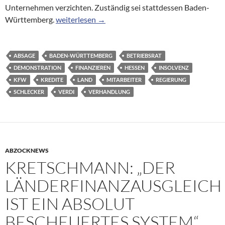
Unternehmen verzichten. Zuständig sei stattdessen Baden-
Insolvente Drogeriemarktkette: Staatsbank KfW e
Württemberg.
weiterlesen
→
ABSAGE
BADEN-WÜRTTEMBERG
BETRIEBSRAT
DEMONSTRATION
FINANZIEREN
HESSEN
INSOLVENZ
KFW
KREDITE
LAND
MITARBEITER
REGIERUNG
SCHLECKER
VERDI
VERHANDLUNG
ABZOCKNEWS
KRETSCHMANN: „DER
LÄNDERFINANZAUSGLEICH
IST EIN ABSOLUT
BESCHEUERTES SYSTEM“