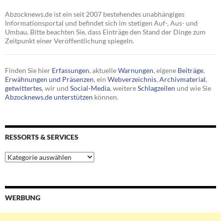
Abzocknews.de ist ein seit 2007 bestehendes unabhängiges
Informationsportal und befindet sich im stetigen Auf-, Aus- und
Umbau. Bitte beachten Sie, dass Einträge den Stand der Dinge zum
Zeitpunkt einer Veröffentlichung spiegeln.
Finden Sie hier
Erfassungen
, aktuelle
Warnungen
, eigene
Beiträge
,
Erwähnungen und Präsenzen
, ein
Webverzeichnis
,
Archivmaterial
,
getwittertes
, wir und
Social-Media
, weitere
Schlagzeilen
und wie Sie
Abzocknews.de unterstützen
können.
RESSORTS & SERVICES
Ressorts
&
Services
WERBUNG