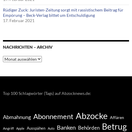
Rüdiger Zuck: Juristen-Zeitung sorgt mit rassistischem Beitrag für
Empörung – Beck-Verlag bittet um Entschuldigung
17. Februar 2021
NACHRICHTEN – ARCHIV
Nachrichten
–
Archiv
Top 100 Schlagwörter (Tags) auf Abzocknews.de:
Abzocke
Abonnement
Abmahnung
Affären
Betrug
Banken
Behörden
Ausspähen
Angriff
Apple
Auto