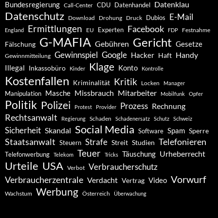
Datenklau
Bundesregierung
CDU
Datenhandel
Call-Center
Datenschutz
E-Mail
Dubios
Drohung
Download
Druck
Ermittlungen
Facebook
Experten
EU
Festnahme
England
FDP
G-MAFIA
Gericht
Gebühren
Gesetze
Fälschung
Gewinnspiel
Google
Handy
Hacker
Haft
Gewinnmitteilung
Klage
Konto
Illegal
Inkassobüro
Kinder
Kontrolle
Kostenfallen
Kritik
Kriminalität
Locken
Manager
Missbrauch
Mitarbeiter
Masche
Manipulation
Mobilfunk
Opfer
Politik
Polizei
Prozess
Rechnung
Protest
Provider
Rechtsanwalt
Schaden
Regierung
Schadenersatz
Schutz
Schweiz
Social Media
Sicherheit
Skandal
Spam
Software
Sperre
Staatsanwalt
Telefonieren
Strafe
Studien
Steuern
Streit
Teuer
Urheberrecht
Täuschung
Telefonwerbung
Telekom
Tricks
Urteile
USA
Verbraucherschutz
Verbot
Vorwurf
Verbraucherzentrale
Verdacht
Video
Vertrag
Werbung
Wachstum
Österreich
Überwachung