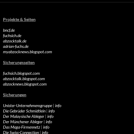
Projekte & Seiten
bncf.de
fuchsich.de
abzocktalk.de
adrian-fuchs.de
myabzocknews.blogspot.com
Sicherungsseiten
fuchsich.blogspot.com
abzocktalk.blogspot.com
abzocknews.blogspot.com
Sicherungen
Unister-Unternehmensgruppe
|
info
Die Gebrüder Schmidtlein
|
info
Der Malaysische Ableger
|
info
Der Münchener Ableger
|
info
Das Mega-Firmennetz
|
info
Die Swiss-Connection
|
info