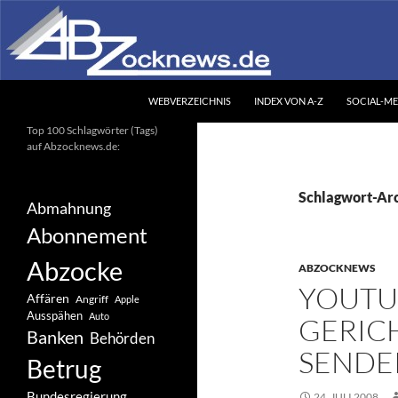
Zum
Inhalt
springen
Suchen
Abzocknews.de
WEBVERZEICHNIS
INDEX VON A-Z
SOCIAL-ME
Ihr unabhängiges
Top 100 Schlagwörter (Tags)
Informationsportal
auf Abzocknews.de:
Schlagwort-Arc
Abmahnung
Abonnement
Abzocke
ABZOCKNEWS
YOUTU
Affären
Angriff
Apple
Ausspähen
Auto
GERICH
Banken
Behörden
SENDE
Betrug
Bundesregierung
24. JULI 2008