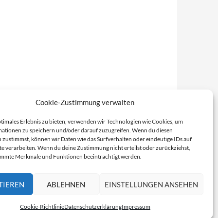
Cookie-Zustimmung verwalten
ptimales Erlebnis zu bieten, verwenden wir Technologien wie Cookies, um
ationen zu speichern und/oder darauf zuzugreifen. Wenn du diesen
 zustimmst, können wir Daten wie das Surfverhalten oder eindeutige IDs auf
te verarbeiten. Wenn du deine Zustimmung nicht erteilst oder zurückziehst,
immte Merkmale und Funktionen beeinträchtigt werden.
TIEREN
ABLEHNEN
EINSTELLUNGEN ANSEHEN
Cookie-Richtlinie
Datenschutzerklärung
Impressum