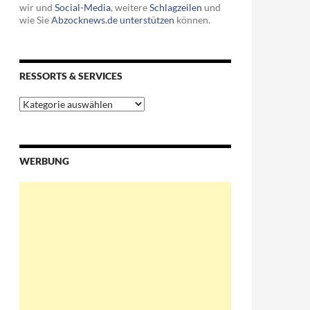
wir und
Social-Media
, weitere
Schlagzeilen
und
wie Sie
Abzocknews.de unterstützen
können.
RESSORTS & SERVICES
em TV-Sender
Ressorts
&
Services
WERBUNG