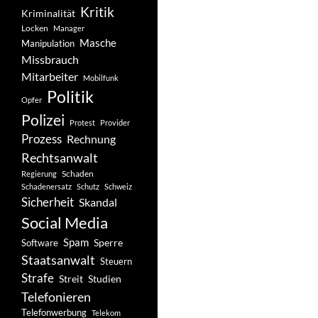
Kritik
Kriminalität
Locken
Manager
Masche
Manipulation
Missbrauch
Mitarbeiter
Mobilfunk
Politik
Opfer
Polizei
Protest
Provider
Prozess
Rechnung
Rechtsanwalt
Schaden
Regierung
Schadenersatz
Schutz
Schweiz
Sicherheit
Skandal
Social Media
Spam
Software
Sperre
Staatsanwalt
Steuern
Strafe
Studien
Streit
Telefonieren
Telefonwerbung
Telekom