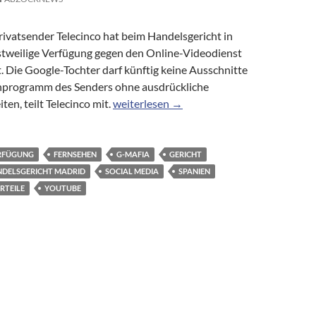
rivatsender Telecinco hat beim Handelsgericht in
stweilige Verfügung gegen den Online-Videodienst
. Die Google-Tochter darf künftig keine Ausschnitte
hprogramm des Senders ohne ausdrückliche
YouTube unterliegt vor Gericht spanisch
ten, teilt Telecinco mit.
weiterlesen
→
ERFÜGUNG
FERNSEHEN
G-MAFIA
GERICHT
DELSGERICHT MADRID
SOCIAL MEDIA
SPANIEN
RTEILE
YOUTUBE