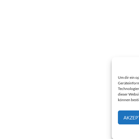
Um dir ein o
Geräteinform
Technologien
dieser Websi
können best
AKZEP