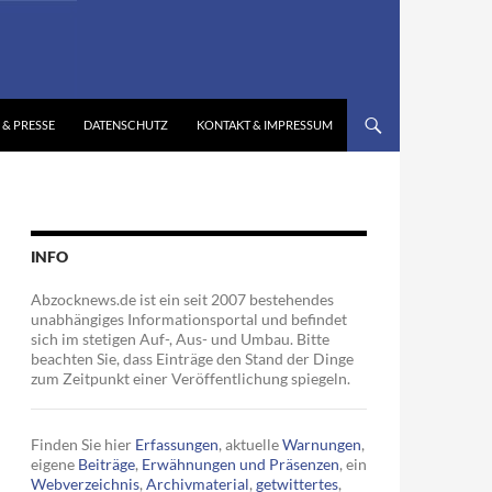
 & PRESSE
DATENSCHUTZ
KONTAKT & IMPRESSUM
INFO
Abzocknews.de ist ein seit 2007 bestehendes
unabhängiges Informationsportal und befindet
sich im stetigen Auf-, Aus- und Umbau. Bitte
beachten Sie, dass Einträge den Stand der Dinge
zum Zeitpunkt einer Veröffentlichung spiegeln.
Finden Sie hier
Erfassungen
, aktuelle
Warnungen
,
eigene
Beiträge
,
Erwähnungen und Präsenzen
, ein
Webverzeichnis
,
Archivmaterial
,
getwittertes
,