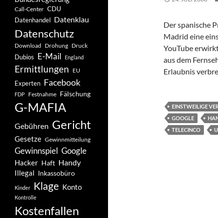
CDU
Call-Center
Datenklau
Datenhandel
Der spanische P
Datenschutz
Madrid eine ein
Drohung
Download
Druck
YouTube erwirkt
E-Mail
Dubios
England
aus dem Fernse
Ermittlungen
EU
Erlaubnis verbrei
Facebook
Experten
Fälschung
Festnahme
FDP
G-MAFIA
EINSTWEILIGE V
GOOGLE
HAN
Gericht
Gebühren
TELECINCO
U
Gesetze
Gewinnmitteilung
Gewinnspiel
Google
Handy
Hacker
Haft
Illegal
Inkassobüro
Klage
Konto
Kinder
Kontrolle
Kostenfallen