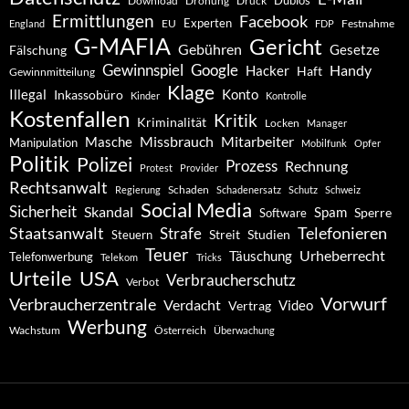
Dubios
Drohung
Download
Druck
Ermittlungen
Facebook
Experten
EU
Festnahme
England
FDP
G-MAFIA
Gericht
Gebühren
Gesetze
Fälschung
Gewinnspiel
Google
Handy
Hacker
Haft
Gewinnmitteilung
Klage
Konto
Illegal
Inkassobüro
Kinder
Kontrolle
Kostenfallen
Kritik
Kriminalität
Locken
Manager
Missbrauch
Mitarbeiter
Masche
Manipulation
Mobilfunk
Opfer
Politik
Polizei
Prozess
Rechnung
Protest
Provider
Rechtsanwalt
Schaden
Regierung
Schadenersatz
Schutz
Schweiz
Social Media
Sicherheit
Skandal
Spam
Software
Sperre
Staatsanwalt
Telefonieren
Strafe
Studien
Steuern
Streit
Teuer
Urheberrecht
Täuschung
Telefonwerbung
Telekom
Tricks
Urteile
USA
Verbraucherschutz
Verbot
Vorwurf
Verbraucherzentrale
Verdacht
Video
Vertrag
Werbung
Wachstum
Österreich
Überwachung