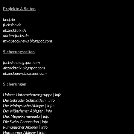
Projekte & Seiten
bncf.de
fuchsich.de
abzocktalk.de
adrian-fuchs.de
myabzocknews.blogspot.com
Sicherungsseiten
fuchsich.blogspot.com
abzocktalk.blogspot.com
abzocknews.blogspot.com
Sicherungen
Unister-Unternehmensgruppe
|
info
Die Gebrüder Schmidtlein
|
info
Der Malaysische Ableger
|
info
Der Münchener Ableger
|
info
Das Mega-Firmennetz
|
info
Die Swiss-Connection
|
info
Rumänischer Ableger
|
info
Hamburger Ableger
|
info