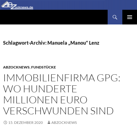
Zum
Inhalt
Suchen
Abzocknews.de
springen
PRIMÄR
MENÜ
Schlagwort-Archiv: Manuela „Manou“ Lenz
ABZOCKNEWS
,
FUNDSTÜCKE
IMMOBILIENFIRMA GPG:
WO HUNDERTE
MILLIONEN EURO
VERSCHWUNDEN SIND
15. DEZEMBER 2020
ABZOCKNEWS