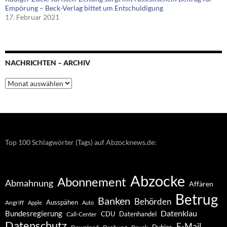
Empörung – Beck-Verlag bittet um Entschuldigung
17. Februar 2021
NACHRICHTEN – ARCHIV
Nachrichten
–
Archiv
Top 100 Schlagwörter (Tags) auf Abzocknews.de:
Abzocke
Abonnement
Abmahnung
Affären
Betrug
Banken
Behörden
Ausspähen
Angriff
Apple
Auto
Datenklau
Bundesregierung
CDU
Datenhandel
Call-Center
Datenschutz
E-Mail