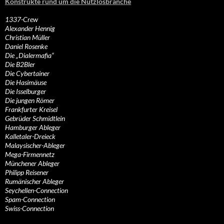
Konstrukte rund um die Nutzlosbranche
1337-Crew
Alexander Hennig
Christian Müller
Daniel Rosenke
Die „Dialermafia“
Die B2Bler
Die Cybertainer
Die Hasimäuse
Die Isselburger
Die jungen Römer
Frankfurter Kreisel
Gebrüder Schmidtlein
Hamburger Ableger
Kalletaler-Dreieck
Malaysischer-Ableger
Mega-Firmennetz
Münchener Ableger
Philipp Reisener
Rumänischer Ableger
Seychellen-Connection
Spam-Connection
Swiss-Connection