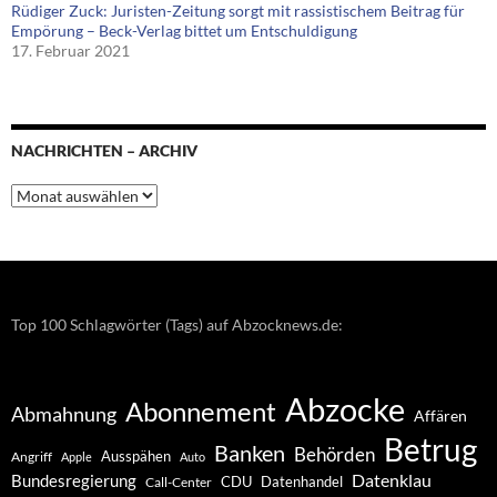
Rüdiger Zuck: Juristen-Zeitung sorgt mit rassistischem Beitrag für
Empörung – Beck-Verlag bittet um Entschuldigung
17. Februar 2021
NACHRICHTEN – ARCHIV
Nachrichten
–
Archiv
Top 100 Schlagwörter (Tags) auf Abzocknews.de:
Abzocke
Abonnement
Abmahnung
Affären
Betrug
Banken
Behörden
Ausspähen
Angriff
Apple
Auto
Datenklau
Bundesregierung
CDU
Datenhandel
Call-Center