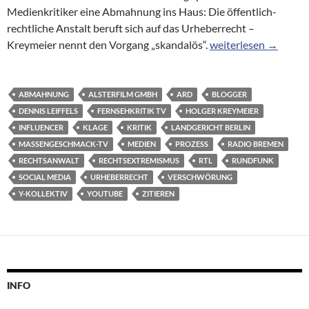
Medienkritiker eine Abmahnung ins Haus: Die öffentlich-
rechtliche Anstalt beruft sich auf das Urheberrecht –
Radio Bremen verkla
Kreymeier nennt den Vorgang „skandalös“.
weiterlesen
→
ABMAHNUNG
ALSTERFILM GMBH
ARD
BLOGGER
DENNIS LEIFFELS
FERNSEHKRITIK TV
HOLGER KREYMEIER
INFLUENCER
KLAGE
KRITIK
LANDGERICHT BERLIN
MASSENGESCHMACK-TV
MEDIEN
PROZESS
RADIO BREMEN
RECHTSANWALT
RECHTSEXTREMISMUS
RTL
RUNDFUNK
SOCIAL MEDIA
URHEBERRECHT
VERSCHWÖRUNG
Y-KOLLEKTIV
YOUTUBE
ZITIEREN
INFO