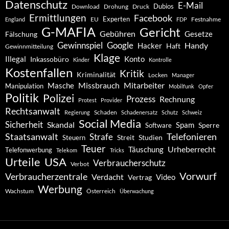
Datenschutz
E-Mail
Dubios
Drohung
Download
Druck
Ermittlungen
Facebook
Experten
EU
Festnahme
England
FDP
G-MAFIA
Gericht
Gebühren
Gesetze
Fälschung
Gewinnspiel
Google
Handy
Hacker
Haft
Gewinnmitteilung
Klage
Konto
Illegal
Inkassobüro
Kinder
Kontrolle
Kostenfallen
Kritik
Kriminalität
Locken
Manager
Missbrauch
Mitarbeiter
Masche
Manipulation
Mobilfunk
Opfer
Politik
Polizei
Prozess
Rechnung
Protest
Provider
Rechtsanwalt
Schaden
Regierung
Schadenersatz
Schutz
Schweiz
Social Media
Sicherheit
Skandal
Spam
Software
Sperre
Staatsanwalt
Telefonieren
Strafe
Studien
Steuern
Streit
Teuer
Urheberrecht
Täuschung
Telefonwerbung
Telekom
Tricks
Urteile
USA
Verbraucherschutz
Verbot
Vorwurf
Verbraucherzentrale
Verdacht
Video
Vertrag
Werbung
Wachstum
Österreich
Überwachung