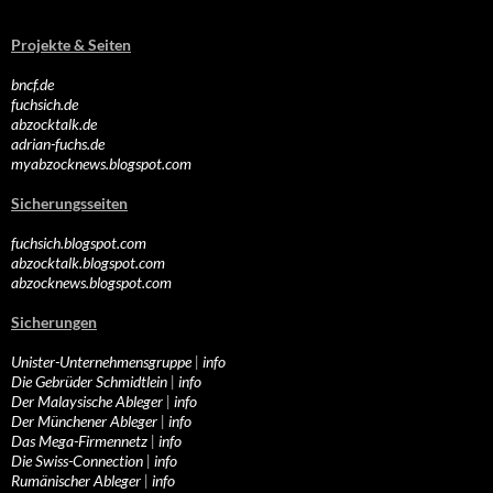
Projekte & Seiten
bncf.de
fuchsich.de
abzocktalk.de
adrian-fuchs.de
myabzocknews.blogspot.com
Sicherungsseiten
fuchsich.blogspot.com
abzocktalk.blogspot.com
abzocknews.blogspot.com
Sicherungen
Unister-Unternehmensgruppe
|
info
Die Gebrüder Schmidtlein
|
info
Der Malaysische Ableger
|
info
Der Münchener Ableger
|
info
Das Mega-Firmennetz
|
info
Die Swiss-Connection
|
info
Rumänischer Ableger
|
info