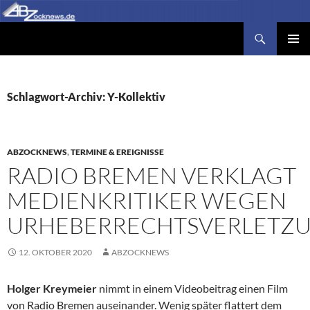
Zum
Inhalt
Suchen
Abzocknews.de
springen
PRIMÄR
MENÜ
Schlagwort-Archiv: Y-Kollektiv
ABZOCKNEWS
,
TERMINE & EREIGNISSE
RADIO BREMEN VERKLAGT
MEDIENKRITIKER WEGEN
URHEBERRECHTSVERLETZ
12. OKTOBER 2020
ABZOCKNEWS
Holger Kreymeier
nimmt in einem Videobeitrag einen Film
von Radio Bremen auseinander. Wenig später flattert dem