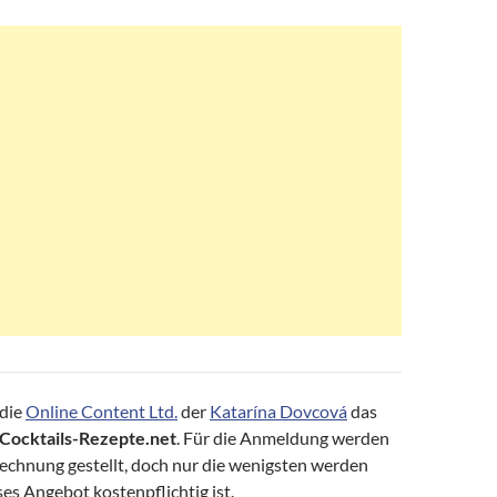
 die
Online Content Ltd.
der
Katarína Dovcová
das
Cocktails-Rezepte.net
. Für die Anmeldung werden
echnung gestellt, doch nur die wenigsten werden
ses Angebot kostenpflichtig ist.