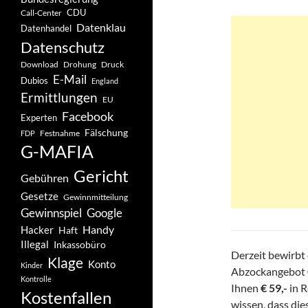
CDU
Call-Center
Datenklau
Datenhandel
Datenschutz
Drohung
Download
Druck
E-Mail
Dubios
England
Ermittlungen
EU
Facebook
Experten
Fälschung
Festnahme
FDP
G-MAFIA
Gericht
Gebühren
Gesetze
Gewinnmitteilung
Gewinnspiel
Google
Handy
Hacker
Haft
Illegal
Inkassobüro
Derzeit bewirbt
Klage
Konto
Kinder
Abzockangebot
Kontrolle
Ihnen
€ 59,-
in R
Kostenfallen
wissen, dass die