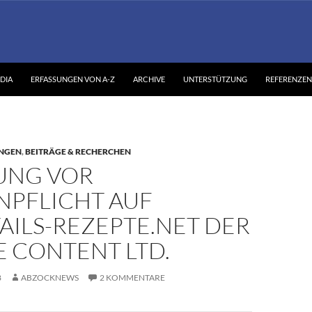
DIA
ERFASSUNGEN VON A-Z
ARCHIVE
UNTERSTÜTZUNG
REFERENZEN
NGEN
,
BEITRÄGE & RECHERCHEN
NG VOR
NPFLICHT AUF
AILS-REZEPTE.NET DER
E CONTENT LTD.
8
ABZOCKNEWS
2 KOMMENTARE