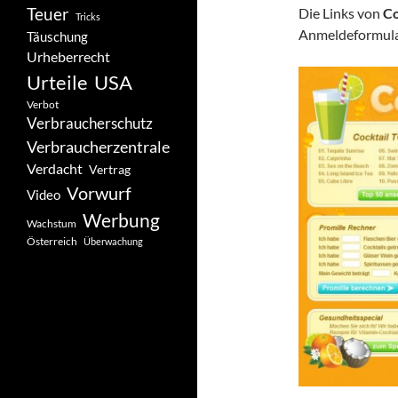
Die Links von
Co
Teuer
Tricks
Anmeldeformula
Täuschung
Urheberrecht
Urteile
USA
Verbot
Verbraucherschutz
Verbraucherzentrale
Verdacht
Vertrag
Vorwurf
Video
Werbung
Wachstum
Österreich
Überwachung