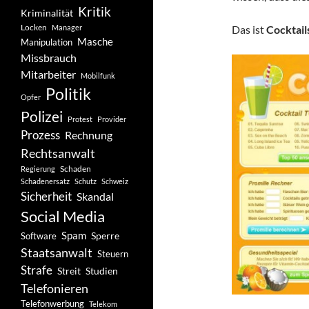
Kritik
Kriminalität
Locken
Manager
Das ist
Cocktail
Masche
Manipulation
Missbrauch
Mitarbeiter
Mobilfunk
Politik
Opfer
Polizei
Protest
Provider
Prozess
Rechnung
Rechtsanwalt
Schaden
Regierung
Schadenersatz
Schutz
Schweiz
Sicherheit
Skandal
Social Media
Spam
Software
Sperre
Staatsanwalt
Steuern
Strafe
Studien
Streit
Telefonieren
Telefonwerbung
Telekom