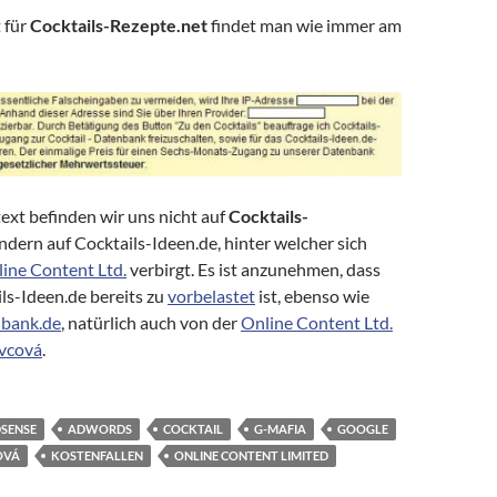
 für
Cocktails-Rezepte.net
findet man wie immer am
text befinden wir uns nicht auf
Cocktails-
ondern auf Cocktails-Ideen.de, hinter welcher sich
ine Content Ltd.
verbirgt. Es ist anzunehmen, dass
ils-Ideen.de bereits zu
vorbelastet
ist, ebenso wie
nbank.de
, natürlich auch von der
Online Content Ltd.
vcová
.
SENSE
ADWORDS
COCKTAIL
G-MAFIA
GOOGLE
OVÁ
KOSTENFALLEN
ONLINE CONTENT LIMITED