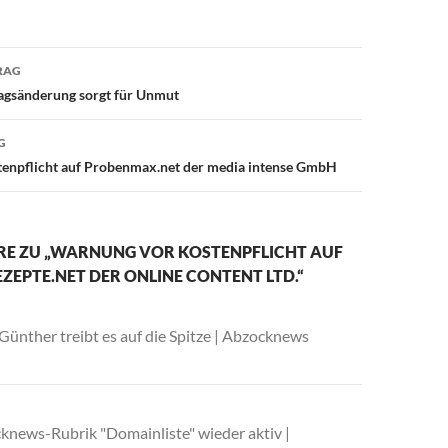
avigation
RAG
ragsänderung sorgt für Unmut
G
enpflicht auf Probenmax.net der media intense GmbH
E ZU „WARNUNG VOR KOSTENPFLICHT AUF
ZEPTE.NET DER ONLINE CONTENT LTD.“
Günther treibt es auf die Spitze | Abzocknews
knews-Rubrik "Domainliste" wieder aktiv |