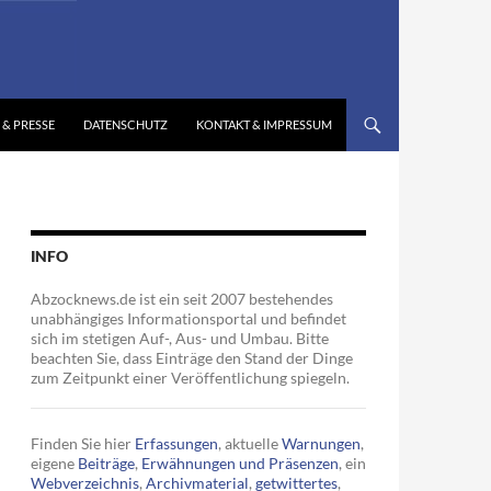
 & PRESSE
DATENSCHUTZ
KONTAKT & IMPRESSUM
INFO
Abzocknews.de ist ein seit 2007 bestehendes
unabhängiges Informationsportal und befindet
sich im stetigen Auf-, Aus- und Umbau. Bitte
beachten Sie, dass Einträge den Stand der Dinge
zum Zeitpunkt einer Veröffentlichung spiegeln.
Finden Sie hier
Erfassungen
, aktuelle
Warnungen
,
eigene
Beiträge
,
Erwähnungen und Präsenzen
, ein
Webverzeichnis
,
Archivmaterial
,
getwittertes
,