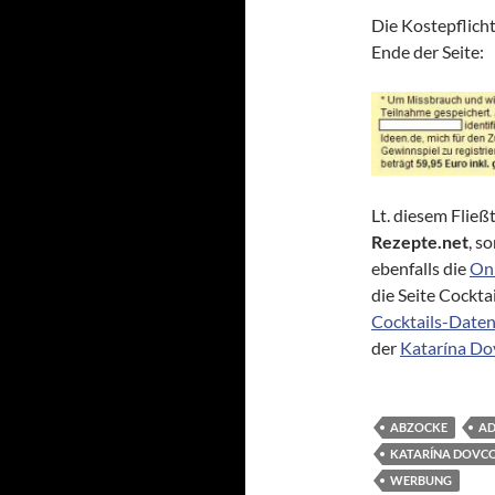
Die Kostepflicht
Ende der Seite:
Lt. diesem Fließ
Rezepte.net
, s
ebenfalls die
Onl
die Seite Cockta
Cocktails-Date
der
Katarína Do
ABZOCKE
AD
KATARÍNA DOVC
WERBUNG