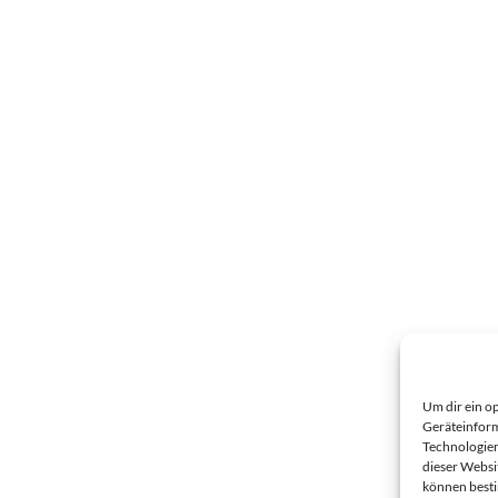
Um dir ein o
Geräteinform
Technologien
dieser Websi
können best