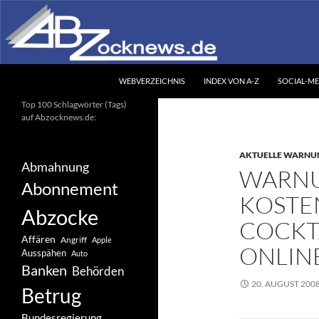
Zum
Inhalt
springen
Suchen
Abzocknews.de
WEBVERZEICHNIS
INDEX VON A-Z
SOCIAL-ME
Ihr unabhängiges
Top 100 Schlagwörter (Tags)
Informationsportal
auf Abzocknews.de:
AKTUELLE WARNU
Abmahnung
WARNU
Abonnement
KOSTE
Abzocke
COCKT
Affären
Angriff
Apple
ONLIN
Ausspähen
Auto
Banken
Behörden
20. AUGUST 200
Betrug
Bundesregierung