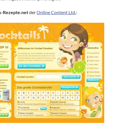
s-Rezepte.net
der
Online Content Ltd.
: