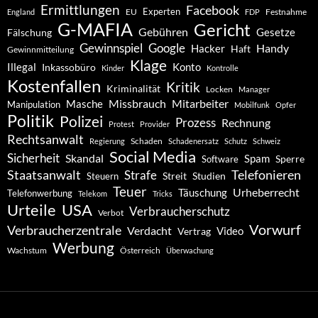
Ermittlungen
Facebook
Experten
EU
Festnahme
England
FDP
G-MAFIA
Gericht
Gebühren
Gesetze
Fälschung
Gewinnspiel
Google
Handy
Hacker
Haft
Gewinnmitteilung
Klage
Konto
Illegal
Inkassobüro
Kinder
Kontrolle
Kostenfallen
Kritik
Kriminalität
Locken
Manager
Missbrauch
Mitarbeiter
Masche
Manipulation
Mobilfunk
Opfer
Politik
Polizei
Prozess
Rechnung
Protest
Provider
Rechtsanwalt
Schaden
Regierung
Schadenersatz
Schutz
Schweiz
Social Media
Sicherheit
Skandal
Spam
Software
Sperre
Staatsanwalt
Telefonieren
Strafe
Studien
Steuern
Streit
Teuer
Urheberrecht
Täuschung
Telefonwerbung
Telekom
Tricks
Urteile
USA
Verbraucherschutz
Verbot
Vorwurf
Verbraucherzentrale
Verdacht
Video
Vertrag
Werbung
Wachstum
Österreich
Überwachung