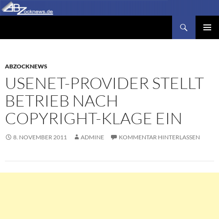
Zum
Inhalt
Suchen
Abzocknews.de
springen
PRIMÄR
MENÜ
ABZOCKNEWS
USENET-PROVIDER STELLT
BETRIEB NACH
COPYRIGHT-KLAGE EIN
8. NOVEMBER 2011
ADMINE
KOMMENTAR HINTERLASSEN