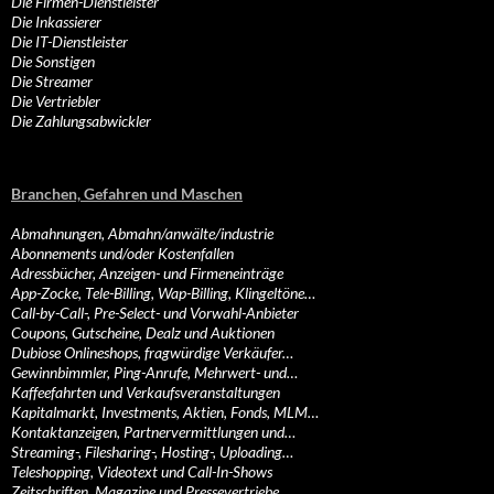
Die Firmen-Dienstleister
Die Inkassierer
Die IT-Dienstleister
Die Sonstigen
Die Streamer
Die Vertriebler
Die Zahlungsabwickler
Branchen, Gefahren und Maschen
Abmahnungen, Abmahn/anwälte/industrie
Abonnements und/oder Kostenfallen
Adressbücher, Anzeigen- und Firmeneinträge
App-Zocke, Tele-Billing, Wap-Billing, Klingeltöne…
Call-by-Call-, Pre-Select- und Vorwahl-Anbieter
Coupons, Gutscheine, Dealz und Auktionen
Dubiose Onlineshops, fragwürdige Verkäufer…
Gewinnbimmler, Ping-Anrufe, Mehrwert- und…
Kaffeefahrten und Verkaufsveranstaltungen
Kapitalmarkt, Investments, Aktien, Fonds, MLM…
Kontaktanzeigen, Partnervermittlungen und…
Streaming-, Filesharing-, Hosting-, Uploading…
Teleshopping, Videotext und Call-In-Shows
Zeitschriften, Magazine und Pressevertriebe