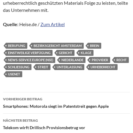
urheberrechtlich geschützten Materials Folge zu leisten, teilte
das Unternehmen mit.
Quelle:
Heise.de /
Zum Artikel
BERUFUNG
BEZIRKSGERICHT AMSTERDAM
BREIN
EINSTWEILIGE VERFÜGUNG
GERICHT
KLAGE
NEWS-SERVICE EUROPE (NSE)
NIEDERLANDE
PROVIDER
RECHT
SCHLIESSUNG
STREIT
UNTERLASSUNG
URHEBERRECHT
USENET
Beitragsnavigation
VORHERIGER BEITRAG
Smartphones: Motorola siegt im Patentstreit gegen Apple
NÄCHSTER BEITRAG
Telekom wirft Drillisch Provisionsbetrug vor