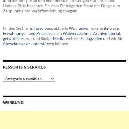
Informationsportal und befindet sich im stetigen Auf-, Aus- und
Umbau. Bitte beachten Sie, dass Einträge den Stand der Dinge zum
Zeitpunkt einer Veröffentlichung spiegeln.
Finden Sie hier
Erfassungen
, aktuelle
Warnungen
, eigene
Beiträge
,
Erwähnungen und Präsenzen
, ein
Webverzeichnis
,
Archivmaterial
,
getwittertes
, wir und
Social-Media
, weitere
Schlagzeilen
und wie Sie
Abzocknews.de unterstützen
können.
RESSORTS & SERVICES
Ressorts
&
Services
WERBUNG