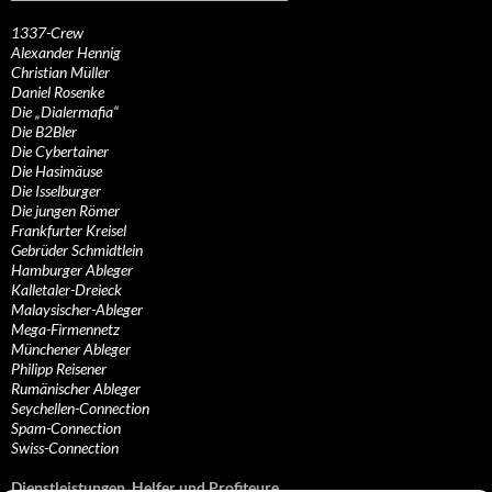
1337-Crew
Alexander Hennig
Christian Müller
Daniel Rosenke
Die „Dialermafia“
Die B2Bler
Die Cybertainer
Die Hasimäuse
Die Isselburger
Die jungen Römer
Frankfurter Kreisel
Gebrüder Schmidtlein
Hamburger Ableger
Kalletaler-Dreieck
Malaysischer-Ableger
Mega-Firmennetz
Münchener Ableger
Philipp Reisener
Rumänischer Ableger
Seychellen-Connection
Spam-Connection
Swiss-Connection
Dienstleistungen, Helfer und Profiteure