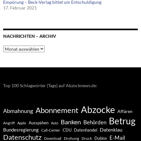
Empörung – Beck-Verlag bittet um Entschuldigung
17. Februar 2021
NACHRICHTEN – ARCHIV
Nachrichten
–
Archiv
Top 100 Schlagwörter (Tags) auf Abzocknews.de:
Abzocke
Abonnement
Abmahnung
Affären
Betrug
Banken
Behörden
Ausspähen
Angriff
Apple
Auto
Datenklau
Bundesregierung
CDU
Datenhandel
Call-Center
Datenschutz
E-Mail
Dubios
Drohung
Download
Druck