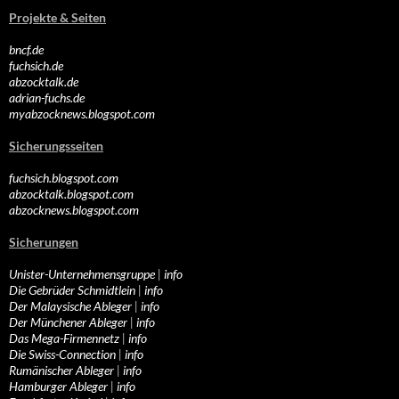
Projekte & Seiten
bncf.de
fuchsich.de
abzocktalk.de
adrian-fuchs.de
myabzocknews.blogspot.com
Sicherungsseiten
fuchsich.blogspot.com
abzocktalk.blogspot.com
abzocknews.blogspot.com
Sicherungen
Unister-Unternehmensgruppe
|
info
Die Gebrüder Schmidtlein
|
info
Der Malaysische Ableger
|
info
Der Münchener Ableger
|
info
Das Mega-Firmennetz
|
info
Die Swiss-Connection
|
info
Rumänischer Ableger
|
info
Hamburger Ableger
|
info