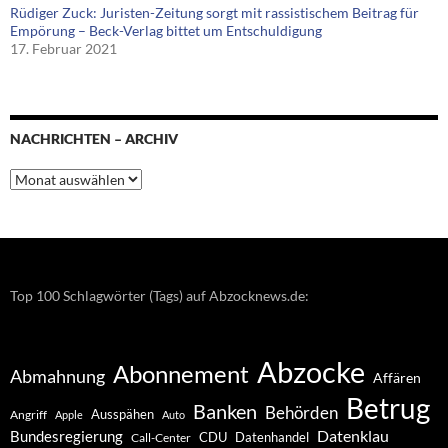
Rüdiger Zuck: Juristen-Zeitung sorgt mit rassistischem Beitrag für
Empörung – Beck-Verlag bittet um Entschuldigung
17. Februar 2021
NACHRICHTEN – ARCHIV
Nachrichten
–
Archiv
Top 100 Schlagwörter (Tags) auf Abzocknews.de:
Abzocke
Abonnement
Abmahnung
Affären
Betrug
Banken
Behörden
Ausspähen
Angriff
Apple
Auto
Datenklau
Bundesregierung
CDU
Datenhandel
Call-Center