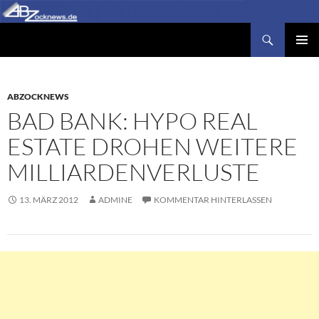
Zum
Inhalt
Suchen
Abzocknews.de
springen
PRIMÄR
MENÜ
ABZOCKNEWS
BAD BANK: HYPO REAL
ESTATE DROHEN WEITERE
MILLIARDENVERLUSTE
13. MÄRZ 2012
ADMINE
KOMMENTAR HINTERLASSEN