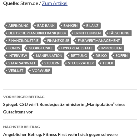
Quelle:
Stern.de /
Zum Artikel
ABFINDUNG
BAD BANK
BANKEN
BILANZ
DEUTSCHE PFANDBRIEFBANK (PBB)
ERMITTLUNGEN
FÄLSCHUNG
FINANZINDUSTRIE
FINANZKRISE
FMS WERTMANAGEMENT
FONDS
GEORG FUNKE
HYPO REAL ESTATE
IMMOBILIEN
INTERVIEW
MANIPULATION
RETTUNG
RISIKO
SOFFIN
STAATSANWALT
STEUERN
STEUERZAHLER
TEUER
VERLUST
VORWURF
Beitragsnavigation
VORHERIGER BEITRAG
Spiegel: CSU wirft Bundesjustizministerin „Manipulation“ eines
Gutachtens vor
NÄCHSTER BEITRAG
Angeblicher Betrug: Fitness First wehrt sich gegen schwere