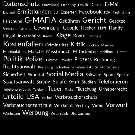
Datenschutz
E-Mail
Dubios
Drohung
Download
Druck
Ermittlungen
Facebook
Experten
EU
Festnahme
England
FDP
G-MAFIA
Gericht
Gebühren
Gesetze
Fälschung
Gewinnspiel
Google
Handy
Hacker
Haft
Gewinnmitteilung
Klage
Konto
Illegal
Inkassobüro
Kinder
Kontrolle
Kostenfallen
Kritik
Kriminalität
Locken
Manager
Missbrauch
Mitarbeiter
Masche
Manipulation
Mobilfunk
Opfer
Politik
Polizei
Prozess
Rechnung
Protest
Provider
Rechtsanwalt
Schaden
Regierung
Schadenersatz
Schutz
Schweiz
Social Media
Sicherheit
Skandal
Spam
Software
Sperre
Staatsanwalt
Telefonieren
Strafe
Studien
Steuern
Streit
Teuer
Urheberrecht
Täuschung
Telefonwerbung
Telekom
Tricks
Urteile
USA
Verbraucherschutz
Verbot
Vorwurf
Verbraucherzentrale
Verdacht
Video
Vertrag
Werbung
Wachstum
Österreich
Überwachung