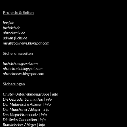
Projekte & Seiten
bncf.de
fuchsich.de
abzocktalk.de
adrian-fuchs.de
myabzocknews.blogspot.com
Sicherungsseiten
fuchsich.blogspot.com
abzocktalk.blogspot.com
abzocknews.blogspot.com
Sicherungen
Unister-Unternehmensgruppe
|
info
Die Gebrüder Schmidtlein
|
info
Der Malaysische Ableger
|
info
Der Münchener Ableger
|
info
Das Mega-Firmennetz
|
info
Die Swiss-Connection
|
info
Rumänischer Ableger
|
info