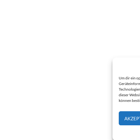
Um dir ein o
Geräteinform
Technologien
dieser Websi
können best
AKZEP