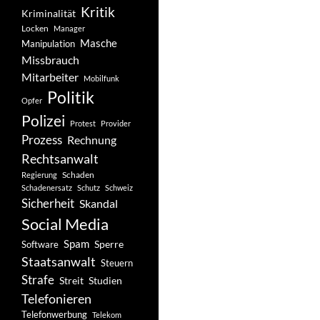
Kritik
Kriminalität
Locken
Manager
Masche
Manipulation
Missbrauch
Mitarbeiter
Mobilfunk
Politik
Opfer
Polizei
Protest
Provider
Prozess
Rechnung
Rechtsanwalt
Schaden
Regierung
Schadenersatz
Schutz
Schweiz
Sicherheit
Skandal
Social Media
Spam
Software
Sperre
Staatsanwalt
Steuern
Strafe
Studien
Streit
Telefonieren
Telefonwerbung
Telekom