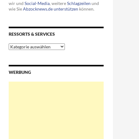
wir und
Social-Media
, weitere
Schlagzeilen
und
wie Sie
Abzocknews.de unterstützen
können.
RESSORTS & SERVICES
rluste
Ressorts
&
Services
WERBUNG