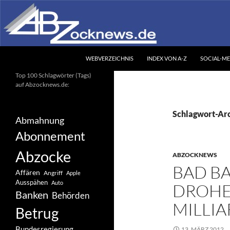
Zum
Inhalt
springen
Suchen
Abzocknews.de
WEBVERZEICHNIS
INDEX VON A-Z
SOCIAL-ME
Ihr unabhängiges
Top 100 Schlagwörter (Tags)
Informationsportal
auf Abzocknews.de:
Schlagwort-Arc
Abmahnung
Abonnement
Abzocke
ABZOCKNEWS
BAD BA
Affären
Angriff
Apple
Ausspähen
Auto
DROHE
Banken
Behörden
MILLI
Betrug
Bundesregierung
13. MÄRZ 2012