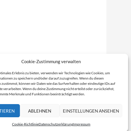
Cookie-Zustimmung verwalten
ptimales Erlebnis zu bieten, verwenden wir Technologien wie Cookies, um
ationen zu speichern und/oder darauf zuzugreifen. Wenn du diesen
 zustimmst, können wir Daten wie das Surfverhalten oder eindeutige IDs auf
te verarbeiten. Wenn du deine Zustimmung nicht erteilst oder zurückziehst,
immte Merkmale und Funktionen beeinträchtigt werden.
TIEREN
ABLEHNEN
EINSTELLUNGEN ANSEHEN
Cookie-Richtlinie
Datenschutzerklärung
Impressum