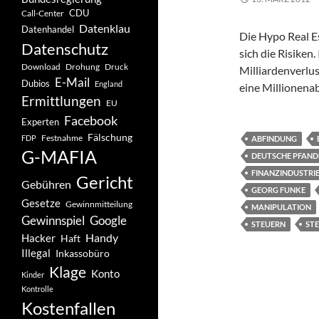
CDU
Call-Center
Datenklau
Datenhandel
Die Hypo Real Es
Datenschutz
sich die Risike
Drohung
Download
Druck
Milliardenverlu
E-Mail
Dubios
England
eine Millionena
Ermittlungen
EU
Facebook
Experten
Fälschung
Festnahme
FDP
ABFINDUNG
G-MAFIA
DEUTSCHE PFANDB
FINANZINDUSTRI
Gericht
Gebühren
GEORG FUNKE
Gesetze
Gewinnmitteilung
MANIPULATION
Gewinnspiel
Google
STEUERN
ST
Handy
Hacker
Haft
Illegal
Inkassobüro
Klage
Konto
Kinder
Kontrolle
Kostenfallen