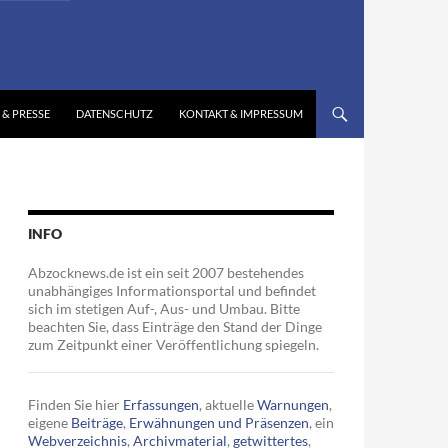
 & PRESSE
DATENSCHUTZ
KONTAKT & IMPRESSUM
INFO
Abzocknews.de ist ein seit 2007 bestehendes
unabhängiges Informationsportal und befindet
sich im stetigen Auf-, Aus- und Umbau. Bitte
beachten Sie, dass Einträge den Stand der Dinge
zum Zeitpunkt einer Veröffentlichung spiegeln.
Finden Sie hier
Erfassungen
, aktuelle
Warnungen
,
eigene
Beiträge
,
Erwähnungen und Präsenzen
, ein
Webverzeichnis
,
Archivmaterial
,
getwittertes
,