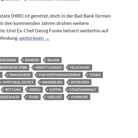
tate (HRE) ist gerettet, doch in der Bad Bank türmen
n. In den kommenden Jahren drohen weitere
ste. Und Ex-Chef Georg Funke beharrt weiterhin auf
Bad Bank: Hypo Real Estate drohen weitere Milliardenve
bfindung.
weiterlesen
→
BAD BANK
BANKEN
BILANZ
RIEFBANK (PBB)
ERMITTLUNGEN
FÄLSCHUNG
E
FINANZKRISE
FMS WERTMANAGEMENT
FONDS
HYPO REAL ESTATE
IMMOBILIEN
INTERVIEW
RETTUNG
RISIKO
SOFFIN
STAATSANWALT
EUERZAHLER
TEUER
VERLUST
VORWURF