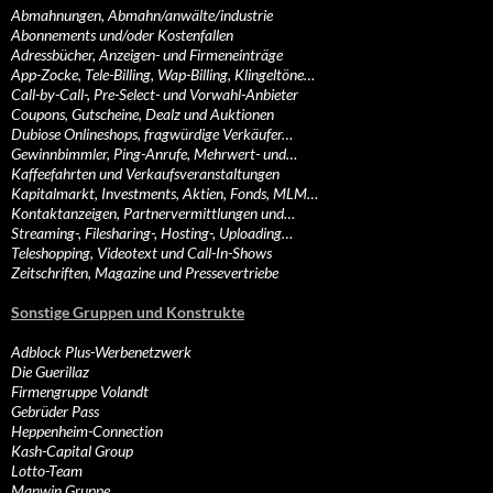
Abmahnungen, Abmahn/anwälte/industrie
Abonnements und/oder Kostenfallen
Adressbücher, Anzeigen- und Firmeneinträge
App-Zocke, Tele-Billing, Wap-Billing, Klingeltöne…
Call-by-Call-, Pre-Select- und Vorwahl-Anbieter
Coupons, Gutscheine, Dealz und Auktionen
Dubiose Onlineshops, fragwürdige Verkäufer…
Gewinnbimmler, Ping-Anrufe, Mehrwert- und…
Kaffeefahrten und Verkaufsveranstaltungen
Kapitalmarkt, Investments, Aktien, Fonds, MLM…
Kontaktanzeigen, Partnervermittlungen und…
Streaming-, Filesharing-, Hosting-, Uploading…
Teleshopping, Videotext und Call-In-Shows
Zeitschriften, Magazine und Pressevertriebe
Sonstige Gruppen und Konstrukte
Adblock Plus-Werbenetzwerk
Die Guerillaz
Firmengruppe Volandt
Gebrüder Pass
Heppenheim-Connection
Kash-Capital Group
Lotto-Team
Manwin Gruppe