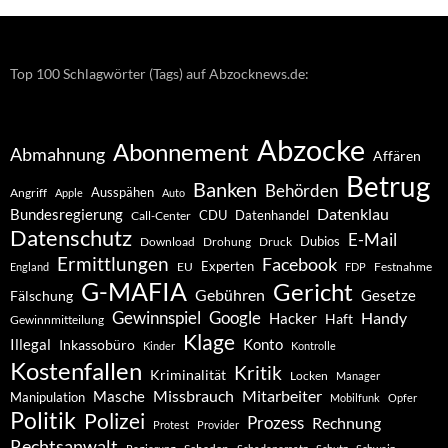
Top 100 Schlagwörter (Tags) auf Abzocknews.de:
Abzocke
Abonnement
Abmahnung
Affären
Betrug
Banken
Behörden
Ausspähen
Angriff
Apple
Auto
Datenklau
Bundesregierung
CDU
Datenhandel
Call-Center
Datenschutz
E-Mail
Dubios
Drohung
Download
Druck
Ermittlungen
Facebook
Experten
EU
Festnahme
England
FDP
G-MAFIA
Gericht
Gebühren
Gesetze
Fälschung
Gewinnspiel
Google
Handy
Hacker
Haft
Gewinnmitteilung
Klage
Konto
Illegal
Inkassobüro
Kinder
Kontrolle
Kostenfallen
Kritik
Kriminalität
Locken
Manager
Missbrauch
Mitarbeiter
Masche
Manipulation
Mobilfunk
Opfer
Politik
Polizei
Prozess
Rechnung
Protest
Provider
Rechtsanwalt