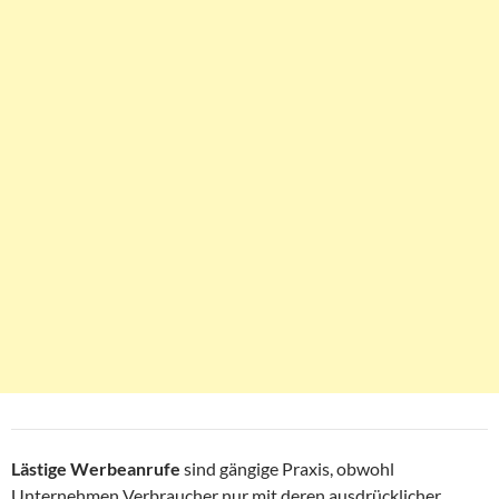
Lästige Werbeanrufe
sind gängige Praxis, obwohl
Unternehmen Verbraucher nur mit deren ausdrücklicher