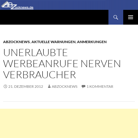
Zum
Inhalt
Suchen
Abzocknews.de
springen
PRIMÄR
MENÜ
ABZOCKNEWS
,
AKTUELLE WARNUNGEN
,
ANMERKUNGEN
UNERLAUBTE
WERBEANRUFE NERVEN
VERBRAUCHER
21. DEZEMBER 2012
ABZOCKNEWS
1 KOMMENTAR