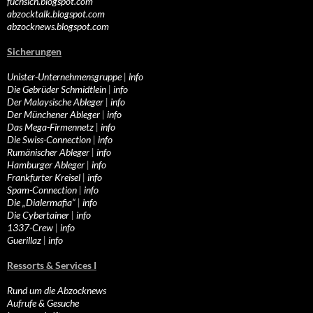
fuchsich.blogspot.com
abzocktalk.blogspot.com
abzocknews.blogspot.com
Sicherungen
Unister-Unternehmensgruppe
|
info
Die Gebrüder Schmidtlein
|
info
Der Malaysische Ableger
|
info
Der Münchener Ableger
|
info
Das Mega-Firmennetz
|
info
Die Swiss-Connection
|
info
Rumänischer Ableger
|
info
Hamburger Ableger
|
info
Frankfurter Kreisel
|
info
Spam-Connection
|
info
Die „Dialermafia“
|
info
Die Cybertainer
|
info
1337-Crew
|
info
Guerillaz
|
info
Ressorts & Services I
Rund um die Abzocknews
Aufrufe & Gesuche