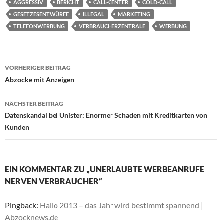
AGGRESSIV
BERICHT
CALL-CENTER
COLD-CALL
GESETZESENTWÜRFE
ILLEGAL
MARKETING
TELEFONWERBUNG
VERBRAUCHERZENTRALE
WERBUNG
Beitragsnavigation
VORHERIGER BEITRAG
Abzocke mit Anzeigen
NÄCHSTER BEITRAG
Datenskandal bei Unister: Enormer Schaden mit Kreditkarten von
Kunden
EIN KOMMENTAR ZU „UNERLAUBTE WERBEANRUFE
NERVEN VERBRAUCHER“
Pingback:
Hallo 2013 – das Jahr wird bestimmt spannend |
Abzocknews.de