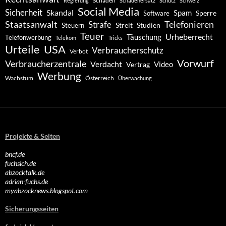
Schaden
Regierung
Schadenersatz
Schutz
Schweiz
Social Media
Sicherheit
Skandal
Spam
Software
Sperre
Staatsanwalt
Telefonieren
Strafe
Studien
Steuern
Streit
Teuer
Urheberrecht
Täuschung
Telefonwerbung
Telekom
Tricks
Urteile
USA
Verbraucherschutz
Verbot
Vorwurf
Verbraucherzentrale
Verdacht
Video
Vertrag
Werbung
Wachstum
Österreich
Überwachung
Projekte & Seiten
bncf.de
fuchsich.de
abzocktalk.de
adrian-fuchs.de
myabzocknews.blogspot.com
Sicherungsseiten