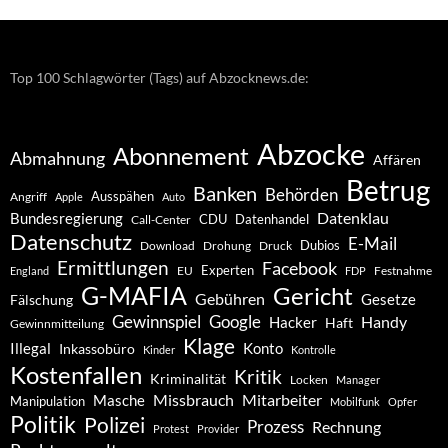
Top 100 Schlagwörter (Tags) auf Abzocknews.de:
Abzocke
Abonnement
Abmahnung
Affären
Betrug
Banken
Behörden
Ausspähen
Angriff
Apple
Auto
Datenklau
Bundesregierung
CDU
Datenhandel
Call-Center
Datenschutz
E-Mail
Dubios
Drohung
Download
Druck
Ermittlungen
Facebook
Experten
EU
Festnahme
England
FDP
G-MAFIA
Gericht
Gebühren
Gesetze
Fälschung
Gewinnspiel
Google
Handy
Hacker
Haft
Gewinnmitteilung
Klage
Konto
Illegal
Inkassobüro
Kinder
Kontrolle
Kostenfallen
Kritik
Kriminalität
Locken
Manager
Missbrauch
Mitarbeiter
Masche
Manipulation
Mobilfunk
Opfer
Politik
Polizei
Prozess
Rechnung
Protest
Provider