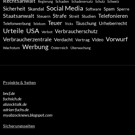
Rechtsanwalt
Schaden
Regierung
Schadenersatz
Schutz
Schweiz
Social Media
Sicherheit
Skandal
Spam
Software
Sperre
Staatsanwalt
Telefonieren
Strafe
Studien
Steuern
Streit
Teuer
Urheberrecht
Täuschung
Telefonwerbung
Telekom
Tricks
Urteile
USA
Verbraucherschutz
Verbot
Vorwurf
Verbraucherzentrale
Verdacht
Video
Vertrag
Werbung
Wachstum
Österreich
Überwachung
Projekte & Seiten
bncf.de
fuchsich.de
abzocktalk.de
adrian-fuchs.de
myabzocknews.blogspot.com
Sicherungsseiten