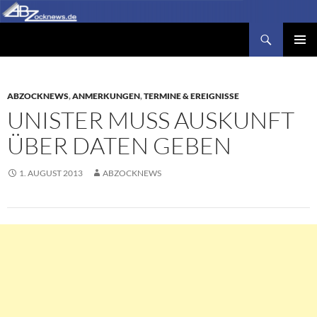
Zum
Inhalt
Suchen
Abzocknews.de
springen
PRIMÄR
MENÜ
ABZOCKNEWS
,
ANMERKUNGEN
,
TERMINE & EREIGNISSE
UNISTER MUSS AUSKUNFT
ÜBER DATEN GEBEN
1. AUGUST 2013
ABZOCKNEWS