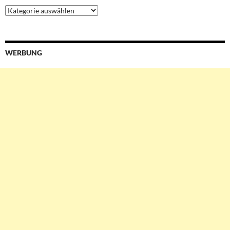
Ressorts
&
Services
WERBUNG