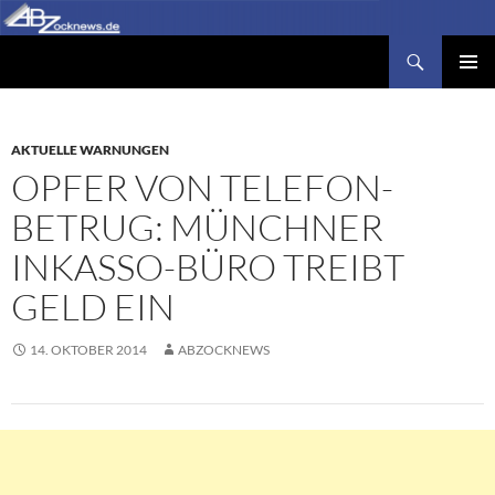
Zum
Inhalt
Suchen
Abzocknews.de
springen
PRIMÄR
MENÜ
AKTUELLE WARNUNGEN
OPFER VON TELEFON-
BETRUG: MÜNCHNER
INKASSO-BÜRO TREIBT
GELD EIN
14. OKTOBER 2014
ABZOCKNEWS