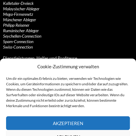
Kalletaler-Dreieck
Malaysischer-Ableger
Mega-Firmennetz
Münchener Ableger
Philipp Reisener
Rumänischer Ableger
Seychellen-Connection
Spam-Connection
Swiss-Connection
Dienstleistungen, Helfer und Profiteure
Cookie-Zustimmung verwalten
Anonymisierungsdienste, VPN- und Web-Proxy…
Anwaltliche Vertretungen, Kanzleien und Juristen
Um dir ein optimales Erlebnis zu bieten, verwenden wir Technologien wie
Bezahlsysteme, Finanzdienstleister und…
Cookies, um Geräteinformationen zu speichern und/oder darauf zuzugreifen.
Bürodienstleister, Firmengründer- und/oder…
Wenn du diesen Technologien zustimmst, können wir Daten wie das
Datenhändler, Adressbroker und zielgerichtetes…
Surfverhalten oder eindeutige IDs auf dieser Website verarbeiten. Wenn du
Hosting, Routing, Provider, Domain-, Web- und…
deine Zustimmung nicht erteilst oder zurückziehst, können bestimmte
Inkasso, Forderungsmanagement und eintreibende…
Merkmale und Funktionen beeinträchtigt werden.
Spieleanbieter, Online- und Browsergames
Onlinecasinos, Glücksspiele, Poker, Roulette & Co.
Partnerprogramme, Vertriebskanäle- und…
AKZEPTIEREN
Telekommunikationsdienstleister, Internet…
Vereine, Verbände, Vereinigungen und Lobbyisten
Web-Rotlichtbezirk, Erotik- und XXX-Anbieter