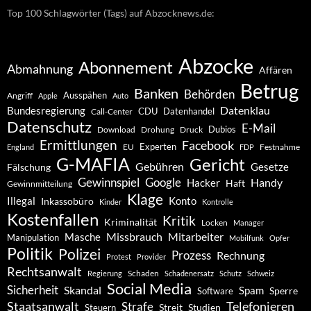
Top 100 Schlagwörter (Tags) auf Abzocknews.de:
Abzocke
Abonnement
Abmahnung
Affären
Betrug
Banken
Behörden
Ausspähen
Angriff
Apple
Auto
Datenklau
Bundesregierung
CDU
Datenhandel
Call-Center
Datenschutz
E-Mail
Dubios
Drohung
Download
Druck
Ermittlungen
Facebook
Experten
EU
Festnahme
England
FDP
G-MAFIA
Gericht
Gebühren
Gesetze
Fälschung
Gewinnspiel
Google
Handy
Hacker
Haft
Gewinnmitteilung
Klage
Konto
Illegal
Inkassobüro
Kinder
Kontrolle
Kostenfallen
Kritik
Kriminalität
Locken
Manager
Missbrauch
Mitarbeiter
Masche
Manipulation
Mobilfunk
Opfer
Politik
Polizei
Prozess
Rechnung
Protest
Provider
Rechtsanwalt
Schaden
Regierung
Schadenersatz
Schutz
Schweiz
Social Media
Sicherheit
Skandal
Spam
Software
Sperre
Staatsanwalt
Telefonieren
Strafe
Studien
Steuern
Streit