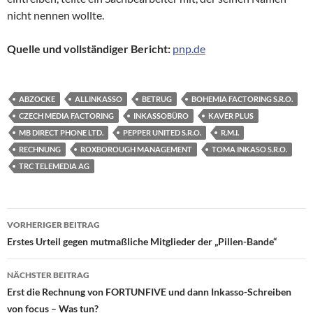
nicht nennen wollte.
Quelle und vollständiger Bericht:
pnp.de
ABZOCKE
ALLINKASSO
BETRUG
BOHEMIA FACTORING S.R.O.
CZECH MEDIA FACTORING
INKASSOBÜRO
KAVER PLUS
MB DIRECT PHONE LTD.
PEPPER UNITED S.R.O.
R.M.I.
RECHNUNG
ROXBOROUGH MANAGEMENT
TOMA INKASO S.R.O.
TRC TELEMEDIA AG
Beitragsnavigation
VORHERIGER BEITRAG
Erstes Urteil gegen mutmaßliche Mitglieder der „Pillen-Bande“
NÄCHSTER BEITRAG
Erst die Rechnung von FORTUNFIVE und dann Inkasso-Schreiben
von focus – Was tun?