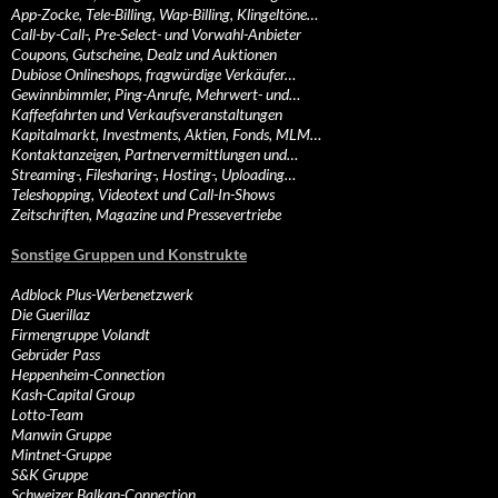
App-Zocke, Tele-Billing, Wap-Billing, Klingeltöne…
Call-by-Call-, Pre-Select- und Vorwahl-Anbieter
Coupons, Gutscheine, Dealz und Auktionen
Dubiose Onlineshops, fragwürdige Verkäufer…
Gewinnbimmler, Ping-Anrufe, Mehrwert- und…
Kaffeefahrten und Verkaufsveranstaltungen
Kapitalmarkt, Investments, Aktien, Fonds, MLM…
Kontaktanzeigen, Partnervermittlungen und…
Streaming-, Filesharing-, Hosting-, Uploading…
Teleshopping, Videotext und Call-In-Shows
Zeitschriften, Magazine und Pressevertriebe
Sonstige Gruppen und Konstrukte
Adblock Plus-Werbenetzwerk
Die Guerillaz
Firmengruppe Volandt
Gebrüder Pass
Heppenheim-Connection
Kash-Capital Group
Lotto-Team
Manwin Gruppe
Mintnet-Gruppe
S&K Gruppe
Schweizer Balkan-Connection