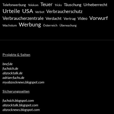
Teuer
Urheberrecht
Täuschung
Telefonwerbung
Telekom
Tricks
Urteile
USA
Verbraucherschutz
Verbot
Vorwurf
Verbraucherzentrale
Verdacht
Video
Vertrag
Werbung
Wachstum
Österreich
Überwachung
Projekte & Seiten
bncf.de
fuchsich.de
abzocktalk.de
adrian-fuchs.de
myabzocknews.blogspot.com
Sicherungsseiten
fuchsich.blogspot.com
abzocktalk.blogspot.com
abzocknews.blogspot.com