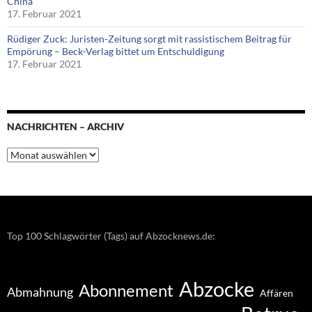
China
17. Februar 2021
Rüdiger Zuck: Juristen-Zeitung sorgt mit rassistischem Beitrag für
Empörung – Beck-Verlag bittet um Entschuldigung
17. Februar 2021
NACHRICHTEN – ARCHIV
Nachrichten
–
Archiv
Top 100 Schlagwörter (Tags) auf Abzocknews.de:
Abzocke
Abonnement
Abmahnung
Affären