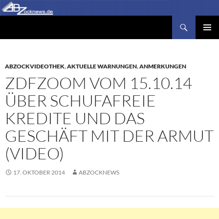
Zum
Inhalt
Suchen
Abzocknews.de
springen
PRIMÄR
MENÜ
ABZOCKVIDEOTHEK
,
AKTUELLE WARNUNGEN
,
ANMERKUNGEN
ZDFZOOM VOM 15.10.14
ÜBER SCHUFAFREIE
KREDITE UND DAS
GESCHÄFT MIT DER ARMUT
(VIDEO)
17. OKTOBER 2014
ABZOCKNEWS