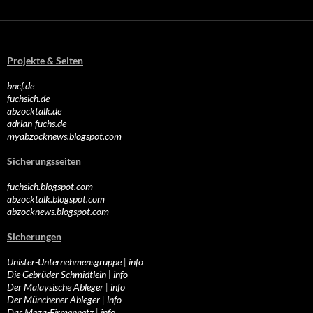
Projekte & Seiten
bncf.de
fuchsich.de
abzocktalk.de
adrian-fuchs.de
myabzocknews.blogspot.com
Sicherungsseiten
fuchsich.blogspot.com
abzocktalk.blogspot.com
abzocknews.blogspot.com
Sicherungen
Unister-Unternehmensgruppe
|
info
Die Gebrüder Schmidtlein
|
info
Der Malaysische Ableger
|
info
Der Münchener Ableger
|
info
Das Mega-Firmennetz
|
info