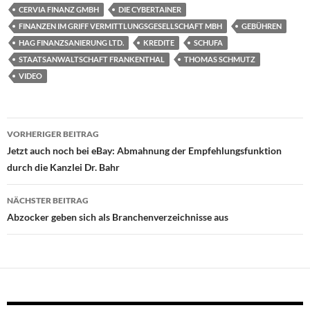
CERVIA FINANZ GMBH
DIE CYBERTAINER
FINANZEN IM GRIFF VERMITTLUNGSGESELLSCHAFT MBH
GEBÜHREN
HAG FINANZSANIERUNG LTD.
KREDITE
SCHUFA
STAATSANWALTSCHAFT FRANKENTHAL
THOMAS SCHMUTZ
VIDEO
Beitragsnavigation
VORHERIGER BEITRAG
Jetzt auch noch bei eBay: Abmahnung der Empfehlungsfunktion
durch die Kanzlei Dr. Bahr
NÄCHSTER BEITRAG
Abzocker geben sich als Branchenverzeichnisse aus