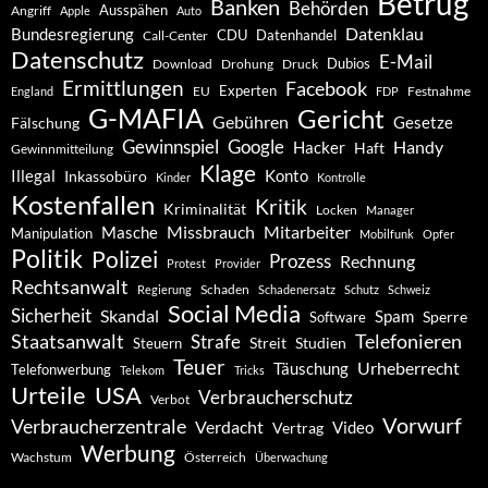
Betrug
Banken
Behörden
Ausspähen
Angriff
Apple
Auto
Datenklau
Bundesregierung
CDU
Datenhandel
Call-Center
Datenschutz
E-Mail
Dubios
Drohung
Download
Druck
Ermittlungen
Facebook
Experten
EU
Festnahme
England
FDP
G-MAFIA
Gericht
Gebühren
Gesetze
Fälschung
Gewinnspiel
Google
Handy
Hacker
Haft
Gewinnmitteilung
Klage
Konto
Illegal
Inkassobüro
Kinder
Kontrolle
Kostenfallen
Kritik
Kriminalität
Locken
Manager
Missbrauch
Mitarbeiter
Masche
Manipulation
Mobilfunk
Opfer
Politik
Polizei
Prozess
Rechnung
Protest
Provider
Rechtsanwalt
Schaden
Regierung
Schadenersatz
Schutz
Schweiz
Social Media
Sicherheit
Skandal
Spam
Software
Sperre
Staatsanwalt
Telefonieren
Strafe
Studien
Steuern
Streit
Teuer
Urheberrecht
Täuschung
Telefonwerbung
Telekom
Tricks
Urteile
USA
Verbraucherschutz
Verbot
Vorwurf
Verbraucherzentrale
Verdacht
Video
Vertrag
Werbung
Wachstum
Österreich
Überwachung