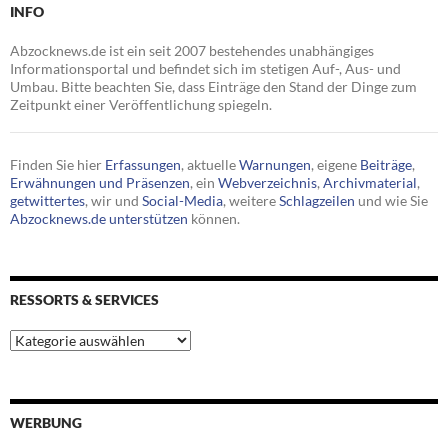
INFO
Abzocknews.de ist ein seit 2007 bestehendes unabhängiges
Informationsportal und befindet sich im stetigen Auf-, Aus- und
Umbau. Bitte beachten Sie, dass Einträge den Stand der Dinge zum
Zeitpunkt einer Veröffentlichung spiegeln.
Finden Sie hier
Erfassungen
, aktuelle
Warnungen
, eigene
Beiträge
,
Erwähnungen und Präsenzen
, ein
Webverzeichnis
,
Archivmaterial
,
getwittertes
, wir und
Social-Media
, weitere
Schlagzeilen
und wie Sie
Abzocknews.de unterstützen
können.
RESSORTS & SERVICES
Ressorts
&
Services
WERBUNG