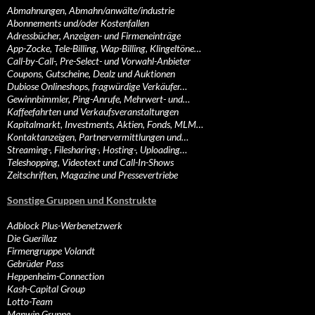
Abmahnungen, Abmahn/anwälte/industrie
Abonnements und/oder Kostenfallen
Adressbücher, Anzeigen- und Firmeneinträge
App-Zocke, Tele-Billing, Wap-Billing, Klingeltöne…
Call-by-Call-, Pre-Select- und Vorwahl-Anbieter
Coupons, Gutscheine, Dealz und Auktionen
Dubiose Onlineshops, fragwürdige Verkäufer…
Gewinnbimmler, Ping-Anrufe, Mehrwert- und…
Kaffeefahrten und Verkaufsveranstaltungen
Kapitalmarkt, Investments, Aktien, Fonds, MLM…
Kontaktanzeigen, Partnervermittlungen und…
Streaming-, Filesharing-, Hosting-, Uploading…
Teleshopping, Videotext und Call-In-Shows
Zeitschriften, Magazine und Pressevertriebe
Sonstige Gruppen und Konstrukte
Adblock Plus-Werbenetzwerk
Die Guerillaz
Firmengruppe Volandt
Gebrüder Pass
Heppenheim-Connection
Kash-Capital Group
Lotto-Team
Manwin Gruppe