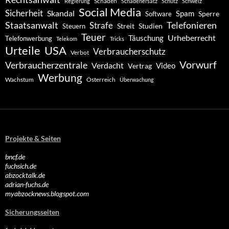
Schaden
Regierung
Schadenersatz
Schutz
Schweiz
Social Media
Sicherheit
Skandal
Spam
Software
Sperre
Staatsanwalt
Telefonieren
Strafe
Studien
Steuern
Streit
Teuer
Urheberrecht
Täuschung
Telefonwerbung
Telekom
Tricks
Urteile
USA
Verbraucherschutz
Verbot
Vorwurf
Verbraucherzentrale
Verdacht
Video
Vertrag
Werbung
Wachstum
Österreich
Überwachung
Projekte & Seiten
bncf.de
fuchsich.de
abzocktalk.de
adrian-fuchs.de
myabzocknews.blogspot.com
Sicherungsseiten