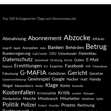
Top 100 Schlagwörter (Tags) auf Abzocknews.de:
Abzocke
Abonnement
Abmahnung
Affären
Betrug
Banken
Behörden
Ausspähen
Angriff
Apple
Auto
Datenklau
Bundesregierung
CDU
Datenhandel
Call-Center
Datenschutz
E-Mail
Dubios
Drohung
Download
Druck
Ermittlungen
Facebook
Experten
EU
Festnahme
England
FDP
G-MAFIA
Gericht
Gebühren
Gesetze
Fälschung
Gewinnspiel
Google
Handy
Hacker
Haft
Gewinnmitteilung
Klage
Konto
Illegal
Inkassobüro
Kinder
Kontrolle
Kostenfallen
Kritik
Kriminalität
Locken
Manager
Missbrauch
Mitarbeiter
Masche
Manipulation
Mobilfunk
Opfer
Politik
Polizei
Prozess
Rechnung
Protest
Provider
Rechtsanwalt