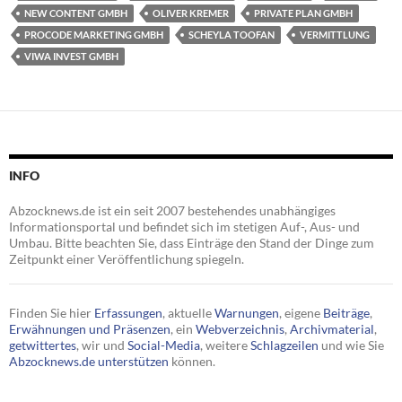
NEW CONTENT GMBH
OLIVER KREMER
PRIVATE PLAN GMBH
PROCODE MARKETING GMBH
SCHEYLA TOOFAN
VERMITTLUNG
VIWA INVEST GMBH
INFO
Abzocknews.de ist ein seit 2007 bestehendes unabhängiges
Informationsportal und befindet sich im stetigen Auf-, Aus- und
Umbau. Bitte beachten Sie, dass Einträge den Stand der Dinge zum
Zeitpunkt einer Veröffentlichung spiegeln.
Finden Sie hier
Erfassungen
, aktuelle
Warnungen
, eigene
Beiträge
,
Erwähnungen und Präsenzen
, ein
Webverzeichnis
,
Archivmaterial
,
getwittertes
, wir und
Social-Media
, weitere
Schlagzeilen
und wie Sie
Abzocknews.de unterstützen
können.