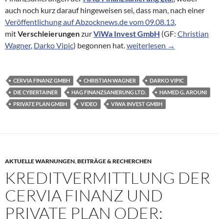
auch noch kurz darauf hingeweisen sei, dass man, nach einer
Veröffentlichung auf Abzocknews.de vom 09.08.13
,
mit
Verschleierungen
zur
ViWa Invest GmbH
(GF:
Christian
Akte 2013 vom 20.08.2013 ü
Wagner
,
Darko Vipic
) begonnen hat.
weiterlesen
→
CERVIA FINANZ GMBH
CHRISTIAN WAGNER
DARKO VIPIC
DIE CYBERTAINER
HAG FINANZSANIERUNG LTD.
HAMED G. AROUNI
PRIVATE PLAN GMBH
VIDEO
VIWA INVEST GMBH
AKTUELLE WARNUNGEN
,
BEITRÄGE & RECHERCHEN
KREDITVERMITTLUNG DER
CERVIA FINANZ UND
PRIVATE PLAN ODER: