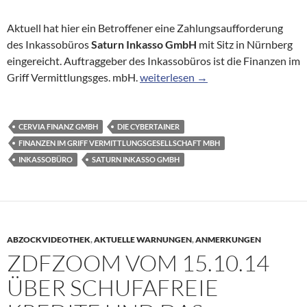
Aktuell hat hier ein Betroffener eine Zahlungsaufforderung
des Inkassobüros
Saturn Inkasso GmbH
mit Sitz in Nürnberg
eingereicht. Auftraggeber des Inkassobüros ist die Finanzen im
Zahlungsaufforderung der Saturn In
Griff Vermittlungsges. mbH.
weiterlesen
→
CERVIA FINANZ GMBH
DIE CYBERTAINER
FINANZEN IM GRIFF VERMITTLUNGSGESELLSCHAFT MBH
INKASSOBÜRO
SATURN INKASSO GMBH
ABZOCKVIDEOTHEK
,
AKTUELLE WARNUNGEN
,
ANMERKUNGEN
ZDFZOOM VOM 15.10.14
ÜBER SCHUFAFREIE