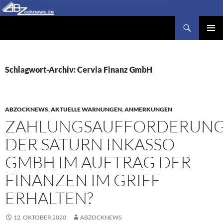
Zum
Inhalt
Suchen
Abzocknews.de
springen
PRIMÄR
MENÜ
Schlagwort-Archiv: Cervia Finanz GmbH
ABZOCKNEWS
,
AKTUELLE WARNUNGEN
,
ANMERKUNGEN
ZAHLUNGSAUFFORDERUN
DER SATURN INKASSO
GMBH IM AUFTRAG DER
FINANZEN IM GRIFF
ERHALTEN?
12. OKTOBER 2020
ABZOCKNEWS