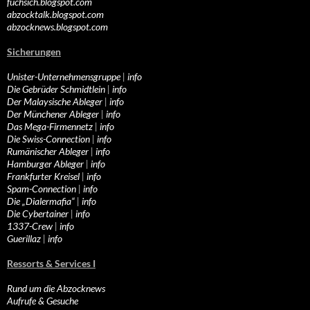
fuchsich.blogspot.com
abzocktalk.blogspot.com
abzocknews.blogspot.com
Sicherungen
Unister-Unternehmensgruppe
|
info
Die Gebrüder Schmidtlein
|
info
Der Malaysische Ableger
|
info
Der Münchener Ableger
|
info
Das Mega-Firmennetz
|
info
Die Swiss-Connection
|
info
Rumänischer Ableger
|
info
Hamburger Ableger
|
info
Frankfurter Kreisel
|
info
Spam-Connection
|
info
Die „Dialermafia“
|
info
Die Cybertainer
|
info
1337-Crew
|
info
Guerillaz
|
info
Ressorts & Services I
Rund um die Abzocknews
Aufrufe & Gesuche