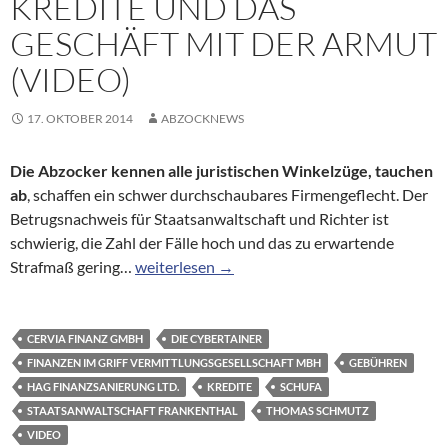
KREDITE UND DAS
GESCHÄFT MIT DER ARMUT
(VIDEO)
17. OKTOBER 2014
ABZOCKNEWS
Die Abzocker kennen alle juristischen Winkelzüge, tauchen
ab
, schaffen ein schwer durchschaubares Firmengeflecht. Der
Betrugsnachweis für Staatsanwaltschaft und Richter ist
schwierig, die Zahl der Fälle hoch und das zu erwartende
ZDFzoom vom 15.10.14 über schufafreie Kredi
Strafmaß gering…
weiterlesen
→
CERVIA FINANZ GMBH
DIE CYBERTAINER
FINANZEN IM GRIFF VERMITTLUNGSGESELLSCHAFT MBH
GEBÜHREN
HAG FINANZSANIERUNG LTD.
KREDITE
SCHUFA
STAATSANWALTSCHAFT FRANKENTHAL
THOMAS SCHMUTZ
VIDEO