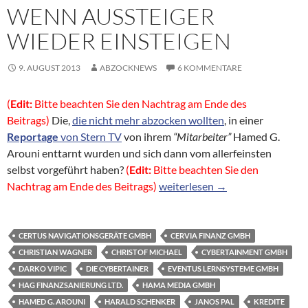
WENN AUSSTEIGER
WIEDER EINSTEIGEN
9. AUGUST 2013
ABZOCKNEWS
6 KOMMENTARE
(
Edit:
Bitte beachten Sie den Nachtrag am Ende des
Beitrags)
Die,
die nicht mehr abzocken wollten
, in einer
Reportage
von Stern TV
von ihrem
“Mitarbeiter”
Hamed G.
Arouni enttarnt wurden und sich dann vom allerfeinsten
selbst vorgeführt haben?
(
Edit:
Bitte beachten Sie den
Kreditvermittlung der Cervia F
Nachtrag am Ende des Beitrags)
weiterlesen
→
CERTUS NAVIGATIONSGERÄTE GMBH
CERVIA FINANZ GMBH
CHRISTIAN WAGNER
CHRISTOF MICHAEL
CYBERTAINMENT GMBH
DARKO VIPIC
DIE CYBERTAINER
EVENTUS LERNSYSTEME GMBH
HAG FINANZSANIERUNG LTD.
HAMA MEDIA GMBH
HAMED G. AROUNI
HARALD SCHENKER
JANOS PAL
KREDITE