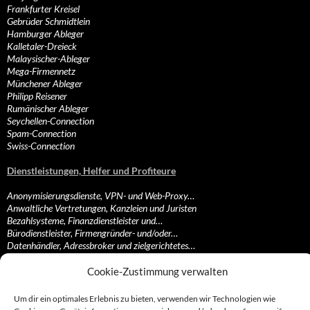
Frankfurter Kreisel
Gebrüder Schmidtlein
Hamburger Ableger
Kalletaler-Dreieck
Malaysischer-Ableger
Mega-Firmennetz
Münchener Ableger
Philipp Reisener
Rumänischer Ableger
Seychellen-Connection
Spam-Connection
Swiss-Connection
Dienstleistungen, Helfer und Profiteure
Anonymisierungsdienste, VPN- und Web-Proxy…
Anwaltliche Vertretungen, Kanzleien und Juristen
Bezahlsysteme, Finanzdienstleister und…
Bürodienstleister, Firmengründer- und/oder…
Datenhändler, Adressbroker und zielgerichtetes…
Hosting, Routing, Provider, Domain-, Web- und…
Inkasso, Forderungsmanagement und eintreibende…
Cookie-Zustimmung verwalten
Spieleanbieter, Online- und Browsergames
Onlinecasinos, Glücksspiele, Poker, Roulette & Co.
Um dir ein optimales Erlebnis zu bieten, verwenden wir Technologien wie
Partnerprogramme, Vertriebskanäle- und…