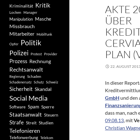
Kritik
AKTE 2
Kriminalität
Locken
Manager
ÜBER
Masche
Manipulation
Missbrauch
KREDI
Mitarbeiter
Mobilfunk
CERVIA
Politik
Opfer
PLAN (
Polizei
Protest
Provider
Prozess
Rechnung
22. AUGUST 201
Rechtsanwalt
Schaden
Regierung
In dieser Repor
Schadenersatz
Schutz
Schweiz
Sicherheit
Skandal
Kreditvermittlu
Social Media
GmbH
und den 
Finanzsanierung
Spam
Software
Sperre
dass man, nach 
Staatsanwalt
Steuern
09.08.13
, mit
Ve
Strafe
Studien
Streit
Christian Wagn
Telefonieren
Telefonwerbung
Telekom