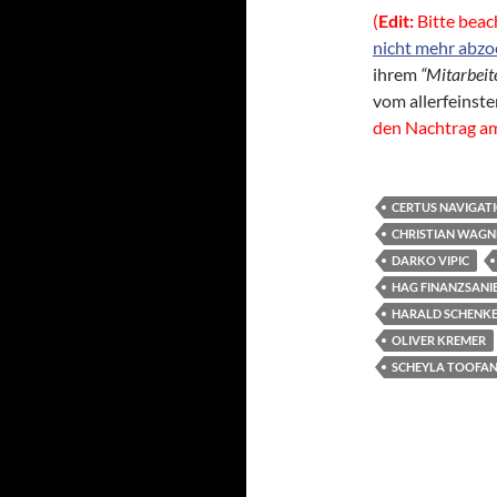
(
Edit:
Bitte beac
nicht mehr abzo
ihrem
“Mitarbeit
vom allerfeinst
den Nachtrag am
CERTUS NAVIGAT
CHRISTIAN WAGN
DARKO VIPIC
HAG FINANZSANIE
HARALD SCHENK
OLIVER KREMER
SCHEYLA TOOFA