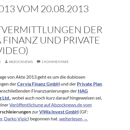
013 VOM 20.08.2013
TVERMITTLUNGEN DER
 FINANZ UND PRIVATE
VIDEO)
3
ABZOCKNEWS
2 KOMMENTARE
tage von Akte 2013 geht es um die dubiosen
ngen der
Cervia Finanz GmbH
und der
Private Plan
anschließenden Finanzsanierungen der
HAG
 Ltd.
, wobei auch noch kurz darauf hingeweisen sei,
einer
Veröffentlichung auf Abzocknews.de vom
rschleierungen
zur
ViWa Invest GmbH
(GF:
Akte 2013 vom 20.08.2013 über Kred
er
,
Darko Vipic
) begonnen hat.
weiterlesen
→