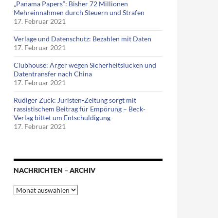
„Panama Papers“: Bisher 72 Millionen
Mehreinnahmen durch Steuern und Strafen
17. Februar 2021
Verlage und Datenschutz: Bezahlen mit Daten
17. Februar 2021
ate Plan oder: Wenn Aussteiger wieder einsteigen
Clubhouse: Ärger wegen Sicherheitslücken und
Datentransfer nach China
17. Februar 2021
Rüdiger Zuck: Juristen-Zeitung sorgt mit
rassistischem Beitrag für Empörung – Beck-
Verlag bittet um Entschuldigung
17. Februar 2021
NACHRICHTEN – ARCHIV
Nachrichten
–
Archiv