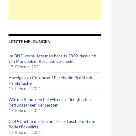
LETZTE MELDUNGEN
Im BND vermutete man bereits 2020, dass sich
Jan Marsalek in Russland versteckt
17. Februar 2021
Anzeigen zu Corona auf Facebook: Profit mit
Panikmache
17. Februar 2021
Wie die Behörden bei Wirecard den „letzten
Rettungsanker“ verpassten
17. Februar 2021
CDU-Chef in der Coronakrise: Laschet übt die
itvermittlungen der Cervia Finanz und Private Plan (Video)
Rolle rückwärts
17. Februar 2021