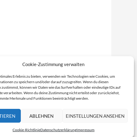
Cookie-Zustimmung verwalten
ptimales Erlebnis zu bieten, verwenden wir Technologien wie Cookies, um
ationen zu speichern und/oder darauf zuzugreifen. Wenn du diesen
 zustimmst, können wir Daten wie das Surfverhalten oder eindeutige IDs auf
te verarbeiten. Wenn du deine Zustimmung nicht erteilst oder zurückziehst,
immte Merkmale und Funktionen beeinträchtigt werden.
TIEREN
ABLEHNEN
EINSTELLUNGEN ANSEHEN
Cookie-Richtlinie
Datenschutzerklärung
Impressum