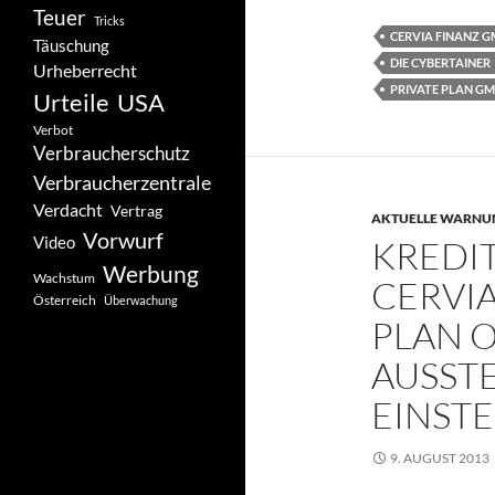
Teuer
Tricks
CERVIA FINANZ 
Täuschung
DIE CYBERTAINER
Urheberrecht
PRIVATE PLAN G
Urteile
USA
Verbot
Verbraucherschutz
Verbraucherzentrale
Verdacht
Vertrag
AKTUELLE WARNU
Vorwurf
Video
KREDI
Werbung
Wachstum
CERVIA
Österreich
Überwachung
PLAN 
AUSST
EINST
9. AUGUST 2013