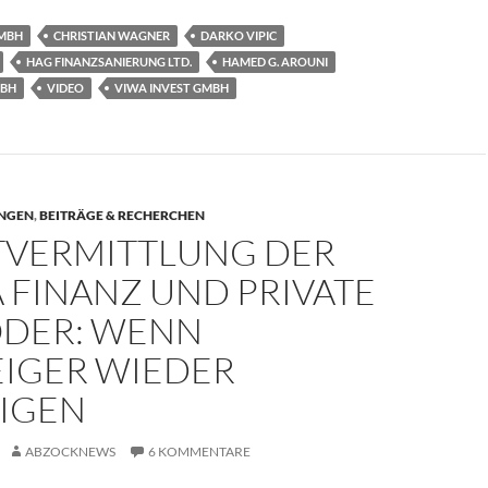
GMBH
CHRISTIAN WAGNER
DARKO VIPIC
HAG FINANZSANIERUNG LTD.
HAMED G. AROUNI
MBH
VIDEO
VIWA INVEST GMBH
NGEN
,
BEITRÄGE & RECHERCHEN
TVERMITTLUNG DER
 FINANZ UND PRIVATE
ODER: WENN
EIGER WIEDER
EIGEN
ABZOCKNEWS
6 KOMMENTARE