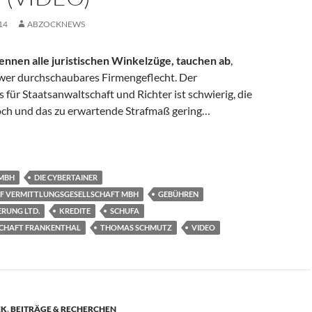
14
ABZOCKNEWS
nnen alle juristischen Winkelzüge, tauchen ab
,
hwer durchschaubares Firmengeflecht. Der
für Staatsanwaltschaft und Richter ist schwierig, die
hoch und das zu erwartende Strafmaß gering…
10.14 über schufafreie Kredite und das Geschäft mit der Armut 
GMBH
DIE CYBERTAINER
IFF VERMITTLUNGSGESELLSCHAFT MBH
GEBÜHREN
RUNG LTD.
KREDITE
SCHUFA
CHAFT FRANKENTHAL
THOMAS SCHMUTZ
VIDEO
EK
,
BEITRÄGE & RECHERCHEN