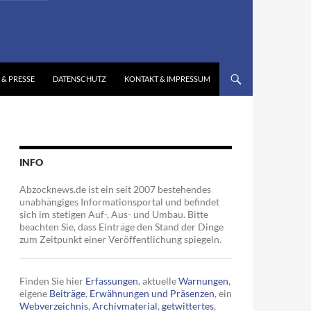
 & PRESSE
DATENSCHUTZ
KONTAKT & IMPRESSUM
INFO
Abzocknews.de ist ein seit 2007 bestehendes
unabhängiges Informationsportal und befindet
sich im stetigen Auf-, Aus- und Umbau. Bitte
beachten Sie, dass Einträge den Stand der Dinge
zum Zeitpunkt einer Veröffentlichung spiegeln.
Finden Sie hier
Erfassungen
, aktuelle
Warnungen
,
eigene
Beiträge
,
Erwähnungen und Präsenzen
, ein
Webverzeichnis
,
Archivmaterial
,
getwittertes
,