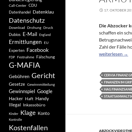
CDU
Call-Center
17. OKTOBER 20
Datenklau
Datenhandel
Datenschutz
Die Abzocker ke
Drohung
Download
Druck
schaffen ein sc
E-Mail
Dubios
England
Betrugsnachweis 
Ermittlungen
EU
Zahl der Fälle 
Facebook
Experten
ZDFzoom vom 15.
weiterlesen
→
Fälschung
Festnahme
FDP
G-MAFIA
Gericht
CERVIA FINANZ 
Gebühren
FINANZEN IM GR
Gesetze
Gewinnmitteilung
HAG FINANZSANIE
Gewinnspiel
Google
STAATSANWALTS
Handy
Hacker
Haft
Illegal
Inkassobüro
Klage
Konto
Kinder
Kontrolle
Kostenfallen
ABZOCKVIDEOTH