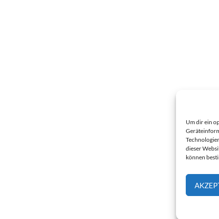
Um dir ein o
Geräteinform
Technologien
dieser Websi
können best
AKZEP