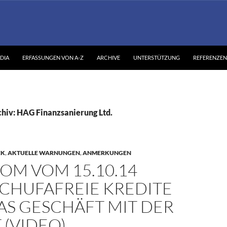
DIA
ERFASSUNGEN VON A-Z
ARCHIVE
UNTERSTÜTZUNG
REFERENZEN
hiv: HAG Finanzsanierung Ltd.
EK
,
AKTUELLE WARNUNGEN
,
ANMERKUNGEN
OM VOM 15.10.14
SCHUFAFREIE KREDITE
AS GESCHÄFT MIT DER
(VIDEO)