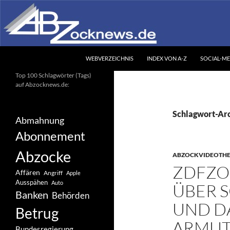
Zum
Inhalt
springen
Suchen
Abzocknews.de
WEBVERZEICHNIS
INDEX VON A-Z
SOCIAL-ME
Ihr unabhängiges
Top 100 Schlagwörter (Tags)
Informationsportal
auf Abzocknews.de:
Schlagwort-Arc
Abmahnung
Abonnement
Abzocke
ABZOCKVIDEOTH
ZDFZO
Affären
Angriff
Apple
Ausspähen
Auto
ÜBER 
Banken
Behörden
UND D
Betrug
ARMUT 
Bundesregierung