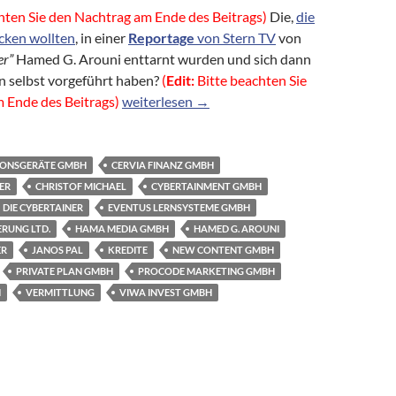
hten Sie den Nachtrag am Ende des Beitrags)
Die,
die
cken wollten
, in einer
Reportage
von Stern TV
von
er”
Hamed G. Arouni enttarnt wurden und sich dann
en selbst vorgeführt haben?
(
Edit:
Bitte beachten Sie
Kreditvermittlung der Cervia Finanz und Priv
 Ende des Beitrags)
weiterlesen
→
IONSGERÄTE GMBH
CERVIA FINANZ GMBH
ER
CHRISTOF MICHAEL
CYBERTAINMENT GMBH
DIE CYBERTAINER
EVENTUS LERNSYSTEME GMBH
RUNG LTD.
HAMA MEDIA GMBH
HAMED G. AROUNI
ER
JANOS PAL
KREDITE
NEW CONTENT GMBH
PRIVATE PLAN GMBH
PROCODE MARKETING GMBH
N
VERMITTLUNG
VIWA INVEST GMBH