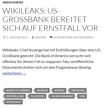
ABZOCKNEWS
WIKILEAKS: US-
GROSSBANK BEREITET S
ICH AUF ERNSTFALL VOR
3. JANUAR 2011
ADMINE
KOMMENTAR HINTERLASSEN
Wikileaks-Chef Assange hat mit Enthüllungen über eine US-
Großbank gedroht. Die Bank of America versucht sich
offenbar für diesen Fall zu wappnen. Neu veröffentliche
Dokumente drehen sich um den Flugzeubauer Boeing.
Wikileaks: US-Großbank bereitet sich auf Ernstfall vor
weiterlesen
→
BANK OF AMERICA
BANKEN
BOEING
DROHUNG
ENTHÜLLUNG
FLUGZEUG
JULIAN ASSANGE
USA
WIKILEAKS