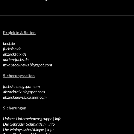
Projekte & Seiten
bncf.de
fuchsich.de
abzocktalk.de
adrian-fuchs.de
myabzocknews.blogspot.com
Sicherungsseiten
fuchsich.blogspot.com
abzocktalk.blogspot.com
abzocknews.blogspot.com
Sicherungen
Unister-Unternehmensgruppe
|
info
Die Gebrüder Schmidtlein
|
info
Der Malaysische Ableger
|
info