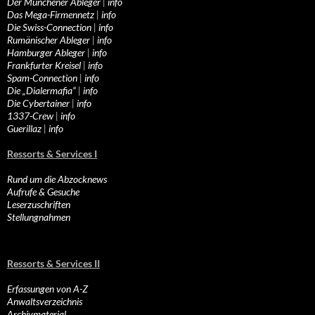
Der Münchener Ableger
|
info
Das Mega-Firmennetz
|
info
Die Swiss-Connection
|
info
Rumänischer Ableger
|
info
Hamburger Ableger
|
info
Frankfurter Kreisel
|
info
Spam-Connection
|
info
Die „Dialermafia“
|
info
Die Cybertainer
|
info
1337-Crew
|
info
Guerillaz
|
info
Ressorts & Services I
Rund um die Abzocknews
Aufrufe & Gesuche
Leserzuschriften
Stellungnahmen
Ressorts & Services II
Erfassungen von A-Z
Anwaltsverzeichnis
Archivmaterial