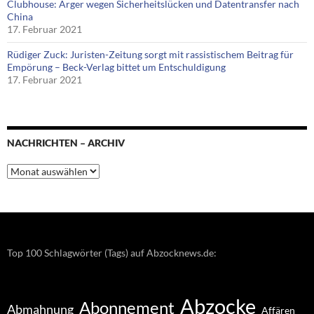
Clubhouse: Ärger wegen Sicherheitslücken und Datentransfer nach
China
17. Februar 2021
Rüdiger Zuck: Juristen-Zeitung sorgt mit rassistischem Beitrag für
Empörung – Beck-Verlag bittet um Entschuldigung
17. Februar 2021
NACHRICHTEN – ARCHIV
Nachrichten
–
Archiv
Top 100 Schlagwörter (Tags) auf Abzocknews.de:
Abzocke
Abonnement
Abmahnung
Affären