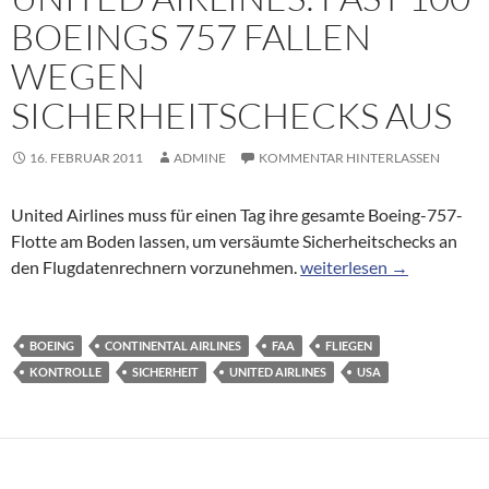
BOEINGS 757 FALLEN
WEGEN
SICHERHEITSCHECKS AUS
16. FEBRUAR 2011
ADMINE
KOMMENTAR HINTERLASSEN
United Airlines muss für einen Tag ihre gesamte Boeing-757-
Flotte am Boden lassen, um versäumte Sicherheitschecks an
United Airlines: Fast 100
den Flugdatenrechnern vorzunehmen.
weiterlesen
→
BOEING
CONTINENTAL AIRLINES
FAA
FLIEGEN
KONTROLLE
SICHERHEIT
UNITED AIRLINES
USA