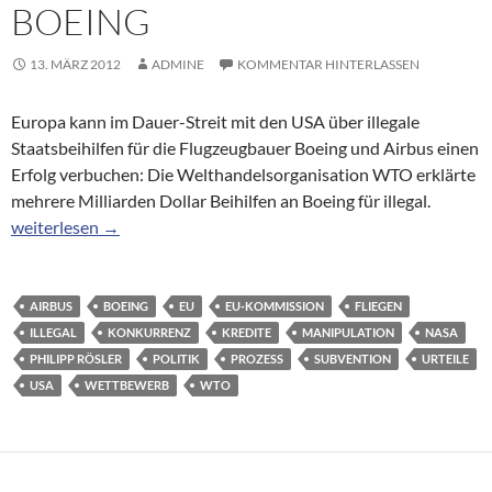
BOEING
13. MÄRZ 2012
ADMINE
KOMMENTAR HINTERLASSEN
Europa kann im Dauer-Streit mit den USA über illegale
Staatsbeihilfen für die Flugzeugbauer Boeing und Airbus einen
Erfolg verbuchen: Die Welthandelsorganisation WTO erklärte
mehrere Milliarden Dollar Beihilfen an Boeing für illegal.
WTO-Urteil im Streit um Subventionen: Etappensieg für Airbus 
weiterlesen
→
AIRBUS
BOEING
EU
EU-KOMMISSION
FLIEGEN
ILLEGAL
KONKURRENZ
KREDITE
MANIPULATION
NASA
PHILIPP RÖSLER
POLITIK
PROZESS
SUBVENTION
URTEILE
USA
WETTBEWERB
WTO