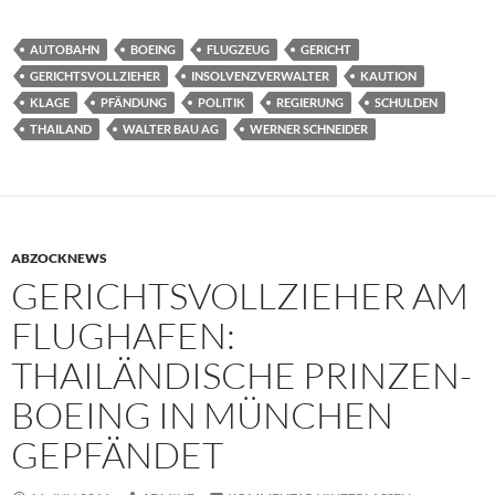
AUTOBAHN
BOEING
FLUGZEUG
GERICHT
GERICHTSVOLLZIEHER
INSOLVENZVERWALTER
KAUTION
KLAGE
PFÄNDUNG
POLITIK
REGIERUNG
SCHULDEN
THAILAND
WALTER BAU AG
WERNER SCHNEIDER
ABZOCKNEWS
GERICHTSVOLLZIEHER AM
FLUGHAFEN:
THAILÄNDISCHE PRINZEN-
BOEING IN MÜNCHEN
GEPFÄNDET