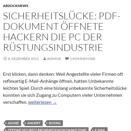
ABZOCKNEWS
SICHERHEITSLÜCKE: PDF-
DOKUMENT ÖFFNETE
HACKERN DIE PC DER
RÜSTUNGSINDUSTRIE
8. DEZEMBER 2011
ADMINE
1 KOMMENTAR
Erst klicken, dann denken: Weil Angestellte vieler Firmen oft
reflexartig E-Mail-Anhänge öffnen, hatten Unbekannte
leichtes Spiel. Durch eine bislang unbekannte Sicherheitslücke
konnten sie sich Zugang zu Computern vieler Unternehmen
Sicherheitslücke: PDF-Dokument öffnete Hackern d
verschaffen.
weiterlesen
→
ADOBE
ANGRIFF
BOEING
DEFENSE SECURITY INFORMATION EXCHANGE (DSIE)
E-MAIL