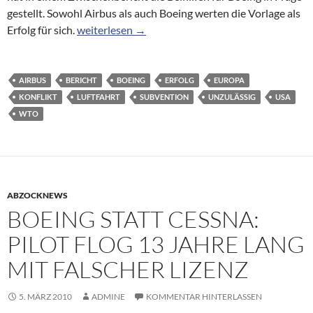
gestellt. Sowohl Airbus als auch Boeing werten die Vorlage als
Luftfahrt: WTO erklärt Boeing-Subventionen für 
Erfolg für sich.
weiterlesen
→
AIRBUS
BERICHT
BOEING
ERFOLG
EUROPA
KONFLIKT
LUFTFAHRT
SUBVENTION
UNZULÄSSIG
USA
WTO
ABZOCKNEWS
BOEING STATT CESSNA:
PILOT FLOG 13 JAHRE LANG
MIT FALSCHER LIZENZ
5. MÄRZ 2010
ADMINE
KOMMENTAR HINTERLASSEN