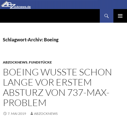
Zum
Inhalt
Suchen
Abzocknews.de
springen
PRIMÄR
MENÜ
Schlagwort-Archiv: Boeing
ABZOCKNEWS
,
FUNDSTÜCKE
BOEING WUSSTE SCHON
LANGE VOR ERSTEM
ABSTURZ VON 737-MAX-
PROBLEM
7. MAI 2019
ABZOCKNEWS