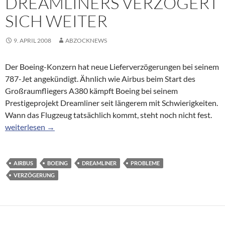
DREAMLINERS VERZÖGERT
SICH WEITER
9. APRIL 2008
ABZOCKNEWS
Der Boeing-Konzern hat neue Lieferverzögerungen bei seinem
787-Jet angekündigt. Ähnlich wie Airbus beim Start des
Großraumfliegers A380 kämpft Boeing bei seinem
Prestigeprojekt Dreamliner seit längerem mit Schwierigkeiten.
Wann das Flugzeug tatsächlich kommt, steht noch nicht fest.
Riesenprobleme bei Boeing: Lieferung des Dreamliners verzögert
weiterlesen
→
AIRBUS
BOEING
DREAMLINER
PROBLEME
VERZÖGERUNG