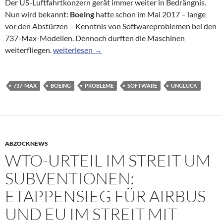
Der US-Luftfahrtkonzern gerät immer weiter in Bedrängnis.
Nun wird bekannt:
Boeing
hatte schon im Mai 2017 – lange
vor den Abstürzen – Kenntnis von Softwareproblemen bei den
737-Max-Modellen. Dennoch durften die Maschinen
Boeing wusste schon lange vor erstem Absturz 
weiterfliegen.
weiterlesen
→
737-MAX
BOEING
PROBLEME
SOFTWARE
UNGLÜCK
ABZOCKNEWS
WTO-URTEIL IM STREIT UM
SUBVENTIONEN:
ETAPPENSIEG FÜR AIRBUS
UND EU IM STREIT MIT