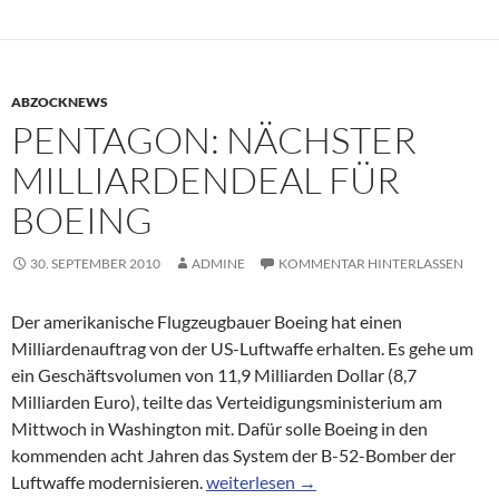
ABZOCKNEWS
PENTAGON: NÄCHSTER
MILLIARDENDEAL FÜR
BOEING
30. SEPTEMBER 2010
ADMINE
KOMMENTAR HINTERLASSEN
Der amerikanische Flugzeugbauer Boeing hat einen
Milliardenauftrag von der US-Luftwaffe erhalten. Es gehe um
ein Geschäftsvolumen von 11,9 Milliarden Dollar (8,7
Milliarden Euro), teilte das Verteidigungsministerium am
Mittwoch in Washington mit. Dafür solle Boeing in den
kommenden acht Jahren das System der B-52-Bomber der
Pentagon: Nächster Milliardendeal fü
Luftwaffe modernisieren.
weiterlesen
→