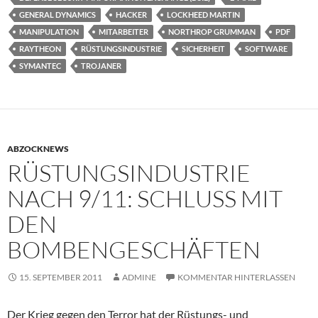
GENERAL DYNAMICS
HACKER
LOCKHEED MARTIN
MANIPULATION
MITARBEITER
NORTHROP GRUMMAN
PDF
RAYTHEON
RÜSTUNGSINDUSTRIE
SICHERHEIT
SOFTWARE
SYMANTEC
TROJANER
ABZOCKNEWS
RÜSTUNGSINDUSTRIE
NACH 9/11: SCHLUSS MIT
DEN
BOMBENGESCHÄFTEN
15. SEPTEMBER 2011
ADMINE
KOMMENTAR HINTERLASSEN
Der Krieg gegen den Terror hat der Rüstungs- und