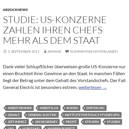
ABZOCKNEWS
STUDIE: US-KONZERNE
ZAHLEN IHREN CHEFS
MEHR ALS DEM STAAT
5. SEPTEMBER 2011
ADMINE
KOMMENTAR HINTERLASSEN
Dank vieler Schlupflöcher überweisen große US-Konzerne nur
einen Bruchteil ihrer Gewinne an den Staat. In manchen Fällen
liegt der Betrag unter dem Gehalt des Vorstandschefs. Der Fall
Studie: US-Konzerne zahl
General Electric ist besonders extrem.
weiterlesen
→
ARBEITNEHMER
ARBEITSLOS
BOEING
EMPÖRUNG
GEHALT
GENERAL ELECTRIC
INSTITUTE FOR POLICY STUDIES (IPS)
JEFF IMMELT
JIM MCNERNEY
PROFIT
STEUERN
STUDIEN
USA
VORSTAND
WARREN BUFFETT