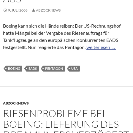
9. JULI 2008
ABZOCKNEWS
Boeing kann sich die Hände reiben: Der US-Rechnungshof
hatte Mängel bei der Vergabe des Riesenauftrags für
Tankflugzeuge an den europäischen Konkurrenten EADS
USA schreiben EADS-Mi
festgestellt. Nun reagierte das Pentagon.
weiterlesen
→
BOEING
EADS
PENTAGON
USA
ABZOCKNEWS
RIESENPROBLEME BEI
BOEING: LIEFERUNG DES