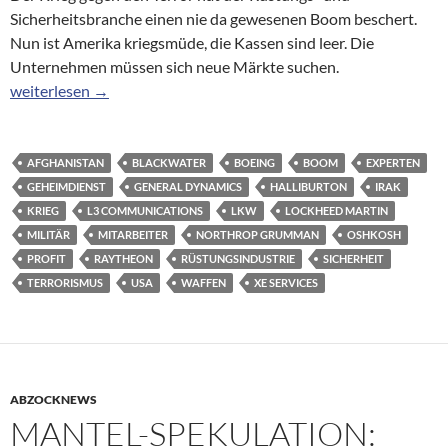
Sicherheitsbranche einen nie da gewesenen Boom beschert.
Nun ist Amerika kriegsmüde, die Kassen sind leer. Die
Unternehmen müssen sich neue Märkte suchen.
Rüstungsindustrie nach 9/11: Schluss mit den Bombengeschäft
weiterlesen
→
AFGHANISTAN
BLACKWATER
BOEING
BOOM
EXPERTEN
GEHEIMDIENST
GENERAL DYNAMICS
HALLIBURTON
IRAK
KRIEG
L3 COMMUNICATIONS
LKW
LOCKHEED MARTIN
MILITÄR
MITARBEITER
NORTHROP GRUMMAN
OSHKOSH
PROFIT
RAYTHEON
RÜSTUNGSINDUSTRIE
SICHERHEIT
TERRORISMUS
USA
WAFFEN
XE SERVICES
ABZOCKNEWS
MANTEL-SPEKULATION: