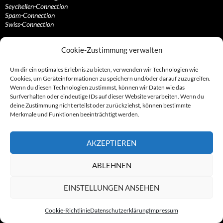
Seychellen-Connection
Spam-Connection
Swiss-Connection
Dienstleistungen, Helfer und Profiteure
Cookie-Zustimmung verwalten
Anonymisierungsdienste, VPN- und Web-Proxy…
Anwaltliche Vertretungen, Kanzleien und Juristen
Um dir ein optimales Erlebnis zu bieten, verwenden wir Technologien wie
Bezahlsysteme, Finanzdienstleister und…
Cookies, um Geräteinformationen zu speichern und/oder darauf zuzugreifen.
Bürodienstleister, Firmengründer- und/oder…
Wenn du diesen Technologien zustimmst, können wir Daten wie das
Datenhändler, Adressbroker und zielgerichtetes…
Surfverhalten oder eindeutige IDs auf dieser Website verarbeiten. Wenn du
Hosting, Routing, Provider, Domain-, Web- und…
deine Zustimmung nicht erteilst oder zurückziehst, können bestimmte
Inkasso, Forderungsmanagement und eintreibende…
Merkmale und Funktionen beeinträchtigt werden.
Spieleanbieter, Online- und Browsergames
Onlinecasinos, Glücksspiele, Poker, Roulette & Co.
Partnerprogramme, Vertriebskanäle- und…
AKZEPTIEREN
Telekommunikationsdienstleister, Internet…
Vereine, Verbände, Vereinigungen und Lobbyisten
ABLEHNEN
Web-Rotlichtbezirk, Erotik- und XXX-Anbieter
Sonstige Dienstleister, Profiteure und Kooperationen
EINSTELLUNGEN ANSEHEN
Cookie-Richtlinie
Datenschutzerklärung
Impressum
© 2007 - 2026 by Abzocknews.de