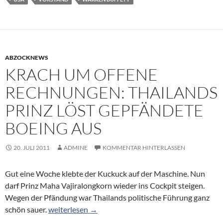
ABZOCKNEWS
KRACH UM OFFENE
RECHNUNGEN: THAILANDS
PRINZ LÖST GEPFÄNDETE
BOEING AUS
20. JULI 2011
ADMINE
KOMMENTAR HINTERLASSEN
Gut eine Woche klebte der Kuckuck auf der Maschine. Nun
darf Prinz Maha Vajiralongkorn wieder ins Cockpit steigen.
Wegen der Pfändung war Thailands politische Führung ganz
Krach um offene Rechnungen: Thailands Prinz löst
schön sauer.
weiterlesen
→