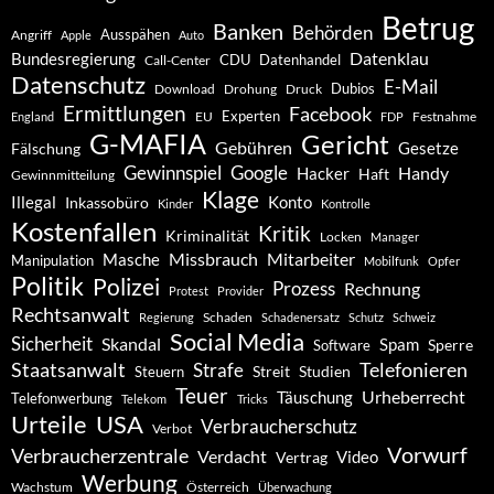
Betrug
Banken
Behörden
Ausspähen
Angriff
Apple
Auto
Datenklau
Bundesregierung
CDU
Datenhandel
Call-Center
Datenschutz
E-Mail
Dubios
Drohung
Download
Druck
Ermittlungen
Facebook
Experten
EU
Festnahme
England
FDP
G-MAFIA
Gericht
Gebühren
Gesetze
Fälschung
Gewinnspiel
Google
Handy
Hacker
Haft
Gewinnmitteilung
Klage
Konto
Illegal
Inkassobüro
Kinder
Kontrolle
Kostenfallen
Kritik
Kriminalität
Locken
Manager
Missbrauch
Mitarbeiter
Masche
Manipulation
Mobilfunk
Opfer
Politik
Polizei
Prozess
Rechnung
Protest
Provider
Rechtsanwalt
Schaden
Regierung
Schadenersatz
Schutz
Schweiz
Social Media
Sicherheit
Skandal
Spam
Software
Sperre
Staatsanwalt
Telefonieren
Strafe
Studien
Steuern
Streit
Teuer
Urheberrecht
Täuschung
Telefonwerbung
Telekom
Tricks
Urteile
USA
Verbraucherschutz
Verbot
Vorwurf
Verbraucherzentrale
Verdacht
Video
Vertrag
Werbung
Wachstum
Österreich
Überwachung