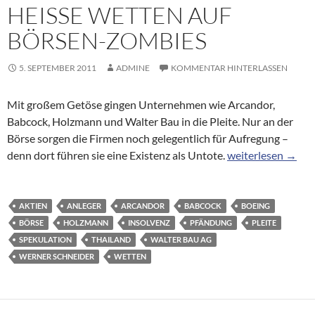
HEISSE WETTEN AUF B
ÖRSEN-ZOMBIES
5. SEPTEMBER 2011
ADMINE
KOMMENTAR HINTERLASSEN
Mit großem Getöse gingen Unternehmen wie Arcandor,
Babcock, Holzmann und Walter Bau in die Pleite. Nur an der
Börse sorgen die Firmen noch gelegentlich für Aufregung –
Mantel-Spekulati
denn dort führen sie eine Existenz als Untote.
weiterlesen
→
AKTIEN
ANLEGER
ARCANDOR
BABCOCK
BOEING
BÖRSE
HOLZMANN
INSOLVENZ
PFÄNDUNG
PLEITE
SPEKULATION
THAILAND
WALTER BAU AG
WERNER SCHNEIDER
WETTEN