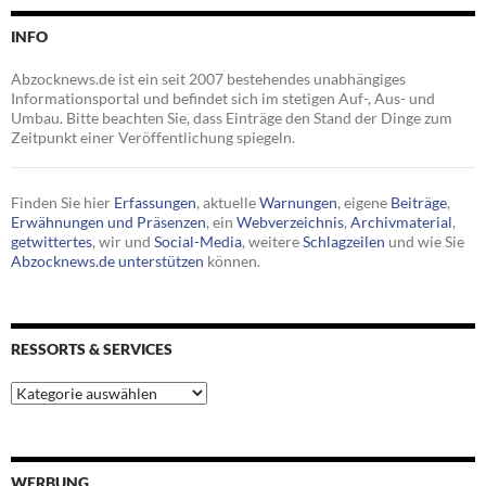
INFO
Abzocknews.de ist ein seit 2007 bestehendes unabhängiges
Informationsportal und befindet sich im stetigen Auf-, Aus- und
Umbau. Bitte beachten Sie, dass Einträge den Stand der Dinge zum
Zeitpunkt einer Veröffentlichung spiegeln.
Finden Sie hier
Erfassungen
, aktuelle
Warnungen
, eigene
Beiträge
,
Erwähnungen und Präsenzen
, ein
Webverzeichnis
,
Archivmaterial
,
getwittertes
, wir und
Social-Media
, weitere
Schlagzeilen
und wie Sie
Abzocknews.de unterstützen
können.
RESSORTS & SERVICES
Ressorts
&
Services
WERBUNG