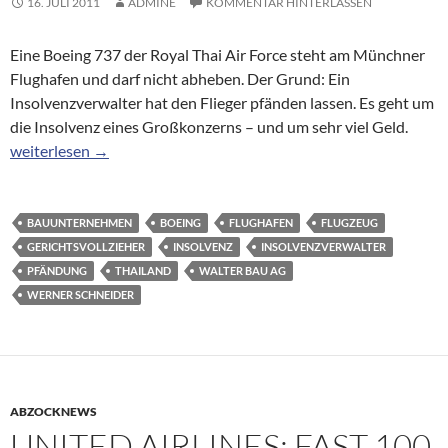
16. JULI 2011
ADMINE
KOMMENTAR HINTERLASSEN
Eine Boeing 737 der Royal Thai Air Force steht am Münchner
Flughafen und darf nicht abheben. Der Grund: Ein
Insolvenzverwalter hat den Flieger pfänden lassen. Es geht um
die Insolvenz eines Großkonzerns – und um sehr viel Geld.
Gerichtsvollzieher am Flughafen: Thailändische Prinzen-Boein
weiterlesen
→
BAUUNTERNEHMEN
BOEING
FLUGHAFEN
FLUGZEUG
GERICHTSVOLLZIEHER
INSOLVENZ
INSOLVENZVERWALTER
PFÄNDUNG
THAILAND
WALTER BAU AG
WERNER SCHNEIDER
ABZOCKNEWS
UNITED AIRLINES: FAST 100