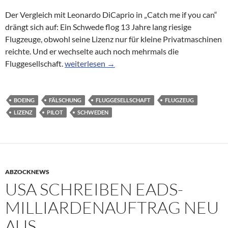
Der Vergleich mit Leonardo DiCaprio in „Catch me if you can“
drängt sich auf: Ein Schwede flog 13 Jahre lang riesige
Flugzeuge, obwohl seine Lizenz nur für kleine Privatmaschinen
reichte. Und er wechselte auch noch mehrmals die
Boeing statt Cessna: Pilot flog 13 Jahre lang mi
Fluggesellschaft.
weiterlesen
→
BOEING
FÄLSCHUNG
FLUGGESELLSCHAFT
FLUGZEUG
LIZENZ
PILOT
SCHWEDEN
ABZOCKNEWS
USA SCHREIBEN EADS-
MILLIARDENAUFTRAG NEU
AUS