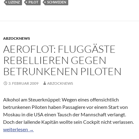
LIZENZ
PILOT
SCHWEDEN
ABZOCKNEWS
AEROFLOT: FLUGGÄSTE
REBELLIEREN GEGEN
BETRUNKENEN PILOTEN
3. FEBRUAR 2009
ABZOCKNEWS
Alkohol am Steuerknüppel: Wegen eines offensichtlich
betrunkenen Piloten haben Passagiere vor einem Start von
Moskau in die USA einen Tausch der Mannschaft verlangt.
Doch der lallende Kapitän wollte sein Cockpit nicht verlassen.
Aeroflot: Fluggäste rebellieren gegen betrunkenen Piloten
weiterlesen
→