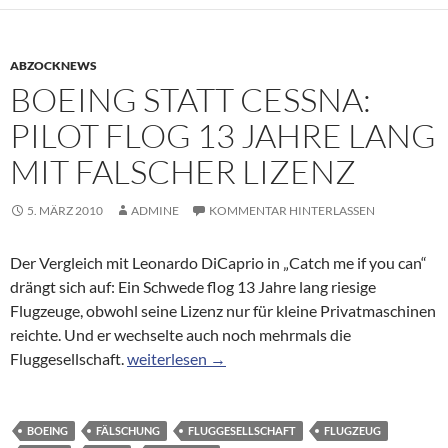
ABZOCKNEWS
BOEING STATT CESSNA:
PILOT FLOG 13 JAHRE LANG
MIT FALSCHER LIZENZ
5. MÄRZ 2010
ADMINE
KOMMENTAR HINTERLASSEN
Der Vergleich mit Leonardo DiCaprio in „Catch me if you can“
drängt sich auf: Ein Schwede flog 13 Jahre lang riesige
Flugzeuge, obwohl seine Lizenz nur für kleine Privatmaschinen
reichte. Und er wechselte auch noch mehrmals die
Boeing statt Cessna: Pilot flog 13 Jahre lang mi
Fluggesellschaft.
weiterlesen
→
BOEING
FÄLSCHUNG
FLUGGESELLSCHAFT
FLUGZEUG