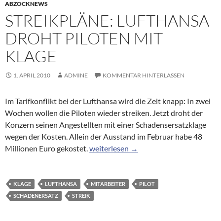
ABZOCKNEWS
STREIKPLÄNE: LUFTHANSA
DROHT PILOTEN MIT
KLAGE
1. APRIL 2010
ADMINE
KOMMENTAR HINTERLASSEN
Im Tarifkonflikt bei der Lufthansa wird die Zeit knapp: In zwei
Wochen wollen die Piloten wieder streiken. Jetzt droht der
Konzern seinen Angestellten mit einer Schadensersatzklage
wegen der Kosten. Allein der Ausstand im Februar habe 48
Streikpläne: Lufthansa droht Piloten m
Millionen Euro gekostet.
weiterlesen
→
KLAGE
LUFTHANSA
MITARBEITER
PILOT
SCHADENERSATZ
STREIK