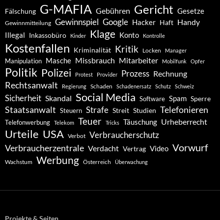
G-MAFIA
Gericht
Gebühren
Gesetze
Fälschung
Gewinnspiel
Google
Handy
Hacker
Haft
Gewinnmitteilung
Klage
Konto
Illegal
Inkassobüro
Kinder
Kontrolle
Kostenfallen
Kritik
Kriminalität
Locken
Manager
Missbrauch
Mitarbeiter
Masche
Manipulation
Mobilfunk
Opfer
Politik
Polizei
Prozess
Rechnung
Protest
Provider
Rechtsanwalt
Schaden
Regierung
Schadenersatz
Schutz
Schweiz
Social Media
Sicherheit
Skandal
Spam
Software
Sperre
Staatsanwalt
Telefonieren
Strafe
Studien
Steuern
Streit
Teuer
Urheberrecht
Täuschung
Telefonwerbung
Telekom
Tricks
Urteile
USA
Verbraucherschutz
Verbot
Vorwurf
Verbraucherzentrale
Verdacht
Video
Vertrag
Werbung
Wachstum
Österreich
Überwachung
Projekte & Seiten