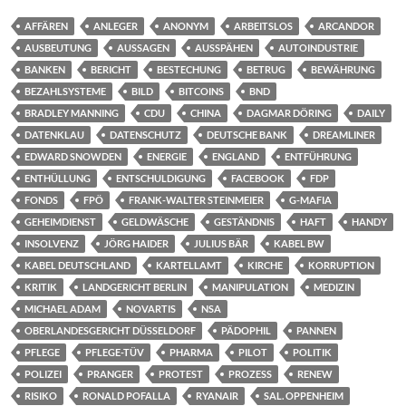
AFFÄREN
ANLEGER
ANONYM
ARBEITSLOS
ARCANDOR
AUSBEUTUNG
AUSSAGEN
AUSSPÄHEN
AUTOINDUSTRIE
BANKEN
BERICHT
BESTECHUNG
BETRUG
BEWÄHRUNG
BEZAHLSYSTEME
BILD
BITCOINS
BND
BRADLEY MANNING
CDU
CHINA
DAGMAR DÖRING
DAILY
DATENKLAU
DATENSCHUTZ
DEUTSCHE BANK
DREAMLINER
EDWARD SNOWDEN
ENERGIE
ENGLAND
ENTFÜHRUNG
ENTHÜLLUNG
ENTSCHULDIGUNG
FACEBOOK
FDP
FONDS
FPÖ
FRANK-WALTER STEINMEIER
G-MAFIA
GEHEIMDIENST
GELDWÄSCHE
GESTÄNDNIS
HAFT
HANDY
INSOLVENZ
JÖRG HAIDER
JULIUS BÄR
KABEL BW
KABEL DEUTSCHLAND
KARTELLAMT
KIRCHE
KORRUPTION
KRITIK
LANDGERICHT BERLIN
MANIPULATION
MEDIZIN
MICHAEL ADAM
NOVARTIS
NSA
OBERLANDESGERICHT DÜSSELDORF
PÄDOPHIL
PANNEN
PFLEGE
PFLEGE-TÜV
PHARMA
PILOT
POLITIK
POLIZEI
PRANGER
PROTEST
PROZESS
RENEW
RISIKO
RONALD POFALLA
RYANAIR
SAL. OPPENHEIM