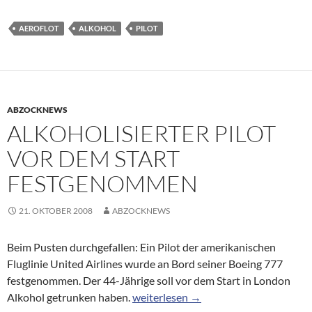
AEROFLOT
ALKOHOL
PILOT
ABZOCKNEWS
ALKOHOLISIERTER PILOT
VOR DEM START
FESTGENOMMEN
21. OKTOBER 2008
ABZOCKNEWS
Beim Pusten durchgefallen: Ein Pilot der amerikanischen
Fluglinie United Airlines wurde an Bord seiner Boeing 777
festgenommen. Der 44-Jährige soll vor dem Start in London
Alkoholisierter Pilot vor dem Start 
Alkohol getrunken haben.
weiterlesen
→