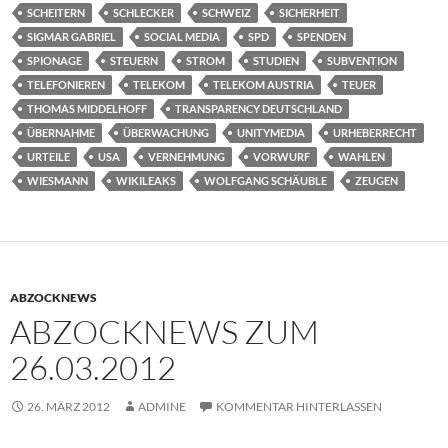
SCHEITERN
SCHLECKER
SCHWEIZ
SICHERHEIT
SIGMAR GABRIEL
SOCIAL MEDIA
SPD
SPENDEN
SPIONAGE
STEUERN
STROM
STUDIEN
SUBVENTION
TELEFONIEREN
TELEKOM
TELEKOM AUSTRIA
TEUER
THOMAS MIDDELHOFF
TRANSPARENCY DEUTSCHLAND
ÜBERNAHME
ÜBERWACHUNG
UNITYMEDIA
URHEBERRECHT
URTEILE
USA
VERNEHMUNG
VORWURF
WAHLEN
WIESMANN
WIKILEAKS
WOLFGANG SCHÄUBLE
ZEUGEN
ABZOCKNEWS
ABZOCKNEWS ZUM
26.03.2012
26. MÄRZ 2012
ADMINE
KOMMENTAR HINTERLASSEN