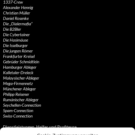
1337-Crew
Alexander Hennig
Christian Müller
Daniel Rosenke
Die „Dialermafia“
Die B2Bler
Die Cybertainer
Die Hasimäuse
Die Isselburger
Die jungen Römer
Frankfurter Kreisel
Gebrüder Schmidtlein
Hamburger Ableger
Kalletaler-Dreieck
Malaysischer-Ableger
Mega-Firmennetz
Münchener Ableger
Philipp Reisener
Rumänischer Ableger
Seychellen-Connection
Spam-Connection
Swiss-Connection
Dienstleistungen, Helfer und Profiteure