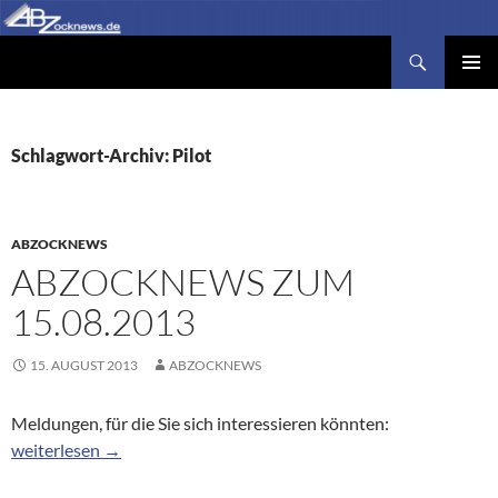
Zum
Inhalt
Suchen
Abzocknews.de
springen
PRIMÄR
MENÜ
Schlagwort-Archiv: Pilot
ABZOCKNEWS
ABZOCKNEWS ZUM
15.08.2013
15. AUGUST 2013
ABZOCKNEWS
Meldungen, für die Sie sich interessieren könnten:
Abzocknews zum 15.08.2013
weiterlesen
→