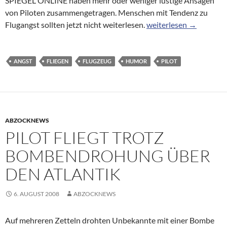
SPIEGEL ONLINE haben mehr oder weniger lustige Ansagen
von Piloten zusammengetragen. Menschen mit Tendenz zu
Ansagen der Crew: Worü
Flugangst sollten jetzt nicht weiterlesen.
weiterlesen
→
ANGST
FLIEGEN
FLUGZEUG
HUMOR
PILOT
ABZOCKNEWS
PILOT FLIEGT TROTZ
BOMBENDROHUNG ÜBER
DEN ATLANTIK
6. AUGUST 2008
ABZOCKNEWS
Auf mehreren Zetteln drohten Unbekannte mit einer Bombe