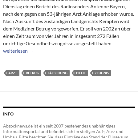
Dienstag einen Bericht des Radiosenders Antenne Bayern,
nach dem gegen den 53-jährigen Arzt Anklage erhoben wurde.
Nach Auskunft des zuständigen Landgerichts Kempten wird
dem Mediziner Betrug vorgeworfen. Er soll von 2002 an über
einen Zeitraum von vier Jahren in insgesamt 272 Fällen
unrichtige Gesundheitszeugnisse ausgestellt haben.
Allgäuer Arzt wegen falscher Zeugnisse für Piloten angeklagt
weiterlesen
→
ARZT
BETRUG
FÄLSCHUNG
PILOT
ZEUGNIS
INFO
Abzocknews.de ist ein seit 2007 bestehendes unabhängiges
Informationsportal und befindet sich im stetigen Auf-, Aus- und
Umbau. Bitte beachten Sie, dass Einträge den Stand der Dinge zum