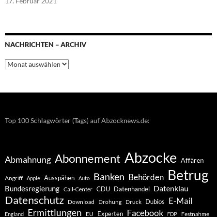
17. Februar 2021
NACHRICHTEN – ARCHIV
Nachrichten
–
Archiv
Top 100 Schlagwörter (Tags) auf Abzocknews.de:
Abzocke
Abonnement
Abmahnung
Affären
Betrug
Banken
Behörden
Ausspähen
Angriff
Apple
Auto
Datenklau
Bundesregierung
CDU
Datenhandel
Call-Center
Datenschutz
E-Mail
Dubios
Drohung
Download
Druck
Ermittlungen
Facebook
Experten
EU
Festnahme
England
FDP