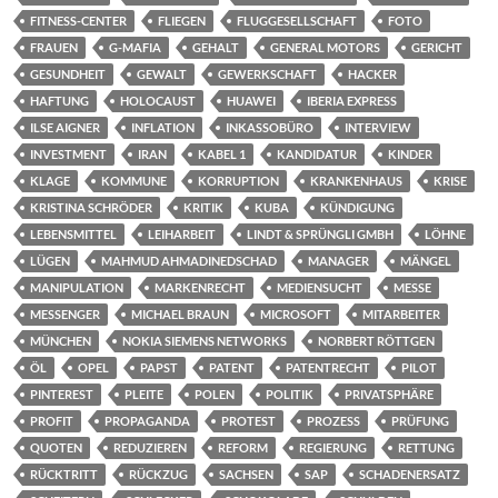
FITNESS-CENTER
FLIEGEN
FLUGGESELLSCHAFT
FOTO
FRAUEN
G-MAFIA
GEHALT
GENERAL MOTORS
GERICHT
GESUNDHEIT
GEWALT
GEWERKSCHAFT
HACKER
HAFTUNG
HOLOCAUST
HUAWEI
IBERIA EXPRESS
ILSE AIGNER
INFLATION
INKASSOBÜRO
INTERVIEW
INVESTMENT
IRAN
KABEL 1
KANDIDATUR
KINDER
KLAGE
KOMMUNE
KORRUPTION
KRANKENHAUS
KRISE
KRISTINA SCHRÖDER
KRITIK
KUBA
KÜNDIGUNG
LEBENSMITTEL
LEIHARBEIT
LINDT & SPRÜNGLI GMBH
LÖHNE
LÜGEN
MAHMUD AHMADINEDSCHAD
MANAGER
MÄNGEL
MANIPULATION
MARKENRECHT
MEDIENSUCHT
MESSE
MESSENGER
MICHAEL BRAUN
MICROSOFT
MITARBEITER
MÜNCHEN
NOKIA SIEMENS NETWORKS
NORBERT RÖTTGEN
ÖL
OPEL
PAPST
PATENT
PATENTRECHT
PILOT
PINTEREST
PLEITE
POLEN
POLITIK
PRIVATSPHÄRE
PROFIT
PROPAGANDA
PROTEST
PROZESS
PRÜFUNG
QUOTEN
REDUZIEREN
REFORM
REGIERUNG
RETTUNG
RÜCKTRITT
RÜCKZUG
SACHSEN
SAP
SCHADENERSATZ