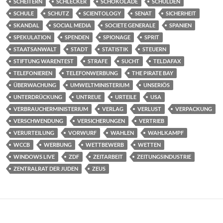
SCHEITERN
SCHLECKER
SCHOKOLADE
SCHULDEN
SCHULE
SCHUTZ
SCIENTOLOGY
SENAT
SICHERHEIT
SKANDAL
SOCIAL MEDIA
SOCIETE GENERALE
SPANIEN
SPEKULATION
SPENDEN
SPIONAGE
SPRIT
STAATSANWALT
STADT
STATISTIK
STEUERN
STIFTUNG WARENTEST
STRAFE
SUCHT
TELDAFAX
TELEFONIEREN
TELEFONWERBUNG
THE PIRATE BAY
ÜBERWACHUNG
UMWELTMINISTERIUM
UNSERIÖS
UNTERDRÜCKUNG
UNTREUE
URTEILE
USA
VERBRAUCHERMINISTERIUM
VERLAG
VERLUST
VERPACKUNG
VERSCHWENDUNG
VERSICHERUNGEN
VERTRIEB
VERURTEILUNG
VORWURF
WAHLEN
WAHLKAMPF
WCCB
WERBUNG
WETTBEWERB
WETTEN
WINDOWS LIVE
ZDF
ZEITARBEIT
ZEITUNGSINDUSTRIE
ZENTRALRAT DER JUDEN
ZEUS