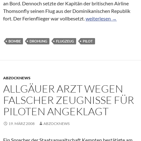
an Bord. Dennoch setzte der Kapitän der britischen Airline
Thomsonfly seinen Flug aus der Dominikanischen Republik
Pilot fliegt trotz Bomben
fort. Der Ferienflieger war vollbesetzt.
weiterlesen
→
BOMBE
DROHUNG
FLUGZEUG
PILOT
ABZOCKNEWS
ALLGÄUER ARZT WEGEN
FALSCHER ZEUGNISSE FÜR
PILOTEN ANGEKLAGT
19. MÄRZ 2008
ABZOCKNEWS
Ein Sprecher der Staatsanwaltschaft Kempten bestätigte am