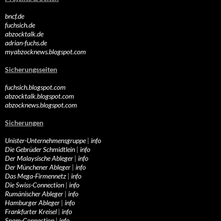
bncf.de
fuchsich.de
abzocktalk.de
adrian-fuchs.de
myabzocknews.blogspot.com
Sicherungsseiten
fuchsich.blogspot.com
abzocktalk.blogspot.com
abzocknews.blogspot.com
Sicherungen
Unister-Unternehmensgruppe
|
info
Die Gebrüder Schmidtlein
|
info
Der Malaysische Ableger
|
info
Der Münchener Ableger
|
info
Das Mega-Firmennetz
|
info
Die Swiss-Connection
|
info
Rumänischer Ableger
|
info
Hamburger Ableger
|
info
Frankfurter Kreisel
|
info
Spam-Connection
|
info