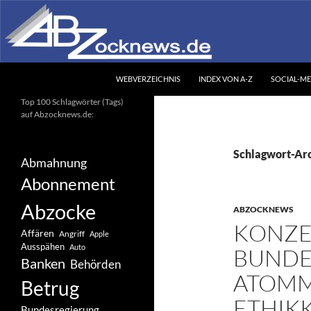
Zum
Inhalt
springen
Suchen
Abzocknews.de
WEBVERZEICHNIS
INDEX VON A-Z
SOCIAL-ME
Ihr unabhängiges
Top 100 Schlagwörter (Tags)
Informationsportal
auf Abzocknews.de:
Schlagwort-Arc
Abmahnung
Abonnement
Abzocke
ABZOCKNEWS
KONZE
Affären
Angriff
Apple
Ausspähen
Auto
BUNDE
Banken
Behörden
ATOMM
Betrug
ETHIK
Bundesregierung