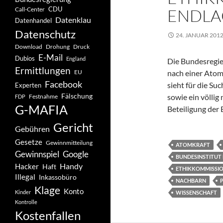
CDU
ENDLA
Call-Center
Datenklau
Datenhandel
Datenschutz
24. JANUAR 201
Drohung
Download
Druck
E-Mail
Dubios
England
Die Bundesregie
Ermittlungen
EU
nach einer Atomm
Facebook
sieht für die S
Experten
Fälschung
sowie ein völlig
Festnahme
FDP
G-MAFIA
Beteiligung der 
Gericht
Gebühren
Gesetze
Gewinnmitteilung
ATOMKRAFT
Gewinnspiel
Google
BUNDESINSTITUT
Handy
Hacker
Haft
ETHIKKOMMISSI
Illegal
Inkassobüro
NACHBARN
Klage
Konto
Kinder
WISSENSCHAFT
Kontrolle
Kostenfallen