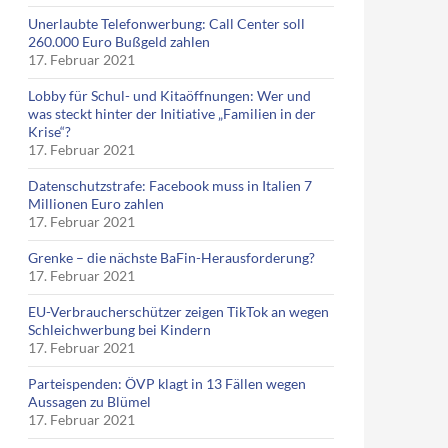
Unerlaubte Telefonwerbung: Call Center soll
260.000 Euro Bußgeld zahlen
17. Februar 2021
Lobby für Schul- und Kitaöffnungen: Wer und
was steckt hinter der Initiative „Familien in der
Krise“?
17. Februar 2021
Datenschutzstrafe: Facebook muss in Italien 7
Millionen Euro zahlen
17. Februar 2021
Grenke – die nächste BaFin-Herausforderung?
17. Februar 2021
EU-Verbraucherschützer zeigen TikTok an wegen
Schleichwerbung bei Kindern
17. Februar 2021
l Tschernobyl steckt im deutschen Wildschwein
Parteispenden: ÖVP klagt in 13 Fällen wegen
Aussagen zu Blümel
17. Februar 2021