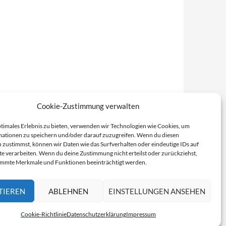
Cookie-Zustimmung verwalten
ptimales Erlebnis zu bieten, verwenden wir Technologien wie Cookies, um
ationen zu speichern und/oder darauf zuzugreifen. Wenn du diesen
 zustimmst, können wir Daten wie das Surfverhalten oder eindeutige IDs auf
te verarbeiten. Wenn du deine Zustimmung nicht erteilst oder zurückziehst,
immte Merkmale und Funktionen beeinträchtigt werden.
TIEREN
ABLEHNEN
EINSTELLUNGEN ANSEHEN
Cookie-Richtlinie
Datenschutzerklärung
Impressum