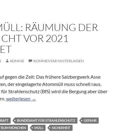
ÜLL: RÄUMUNG DER
ICHT VOR 2021
ET
1
ADMINE
KOMMENTAR HINTERLASSEN
auf gegen die Zeit: Das frühere Salzbergwerk Asse
en, der eingelagerte Atommüll muss schnell raus.
für Strahlenschutz (BfS) wird die Bergung aber über
Atommüll: Räumung der Asse nicht vor 2021 beendet
rn.
weiterlesen
→
RAFT
BUNDESAMT FÜR STRAHLENSCHUTZ
GEFAHR
TRUM MÜNCHEN
MÜLL
SICHERHEIT