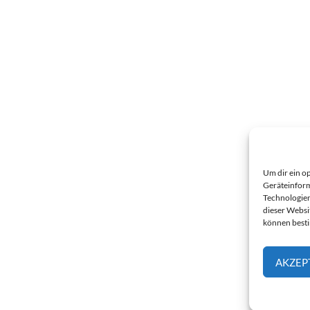
Um dir ein o
Geräteinform
Technologien
dieser Websi
können best
AKZEP