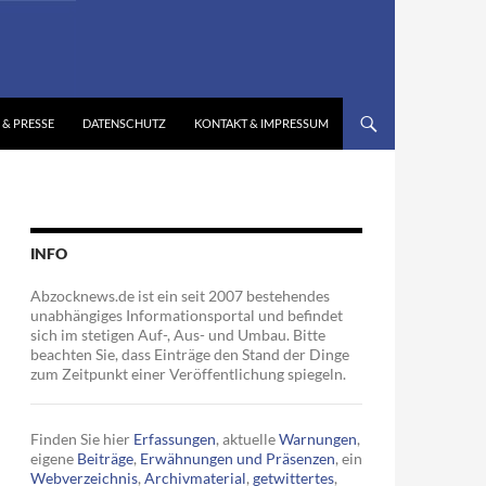
 & PRESSE
DATENSCHUTZ
KONTAKT & IMPRESSUM
INFO
Abzocknews.de ist ein seit 2007 bestehendes
unabhängiges Informationsportal und befindet
sich im stetigen Auf-, Aus- und Umbau. Bitte
beachten Sie, dass Einträge den Stand der Dinge
zum Zeitpunkt einer Veröffentlichung spiegeln.
Finden Sie hier
Erfassungen
, aktuelle
Warnungen
,
eigene
Beiträge
,
Erwähnungen und Präsenzen
, ein
Webverzeichnis
,
Archivmaterial
,
getwittertes
,