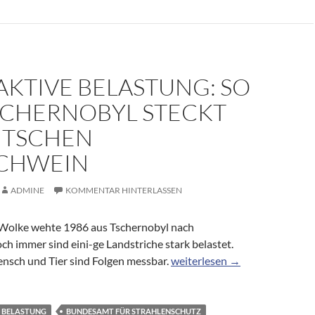
AKTIVE BELASTUNG: SO
TSCHERNOBYL STECKT
UTSCHEN
CHWEIN
ADMINE
KOMMENTAR HINTERLASSEN
 Wolke wehte 1986 aus Tschernobyl nach
h immer sind eini-ge Landstriche stark belastet.
Radioaktive Belastung: So vie
nsch und Tier sind Folgen messbar.
weiterlesen
→
BELASTUNG
BUNDESAMT FÜR STRAHLENSCHUTZ