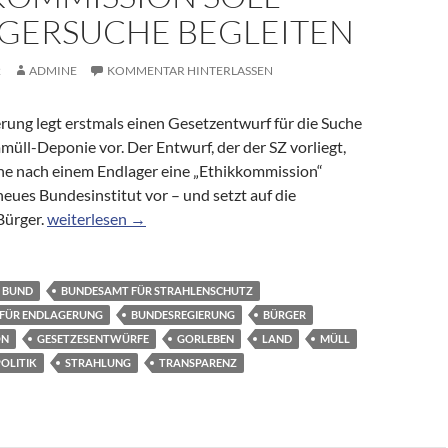
GERSUCHE BEGLEITEN
2
ADMINE
KOMMENTAR HINTERLASSEN
rung legt erstmals einen Gesetzentwurf für die Suche
üll-Deponie vor. Der Entwurf, der der SZ vorliegt,
uche nach einem Endlager eine „Ethikkommission“
 neues Bundesinstitut vor – und setzt auf die
Konzept der Bundesregierung für Atommüll: Ethikkommissi
Bürger.
weiterlesen
→
BUND
BUNDESAMT FÜR STRAHLENSCHUTZ
 FÜR ENDLAGERUNG
BUNDESREGIERUNG
BÜRGER
ON
GESETZESENTWÜRFE
GORLEBEN
LAND
MÜLL
POLITIK
STRAHLUNG
TRANSPARENZ