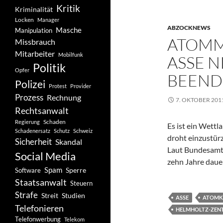
Kritik
Kriminalität
Locken
Manager
ABZOCKNEWS
Masche
Manipulation
ATOMM
Missbrauch
Mitarbeiter
Mobilfunk
ASSE N
Politik
Opfer
BEEND
Polizei
Protest
Provider
Prozess
Rechnung
7. OKTOBER 201
Rechtsanwalt
Schaden
Regierung
Es ist ein Wettl
Schadenersatz
Schutz
Schweiz
droht einzustürz
Sicherheit
Skandal
Laut Bundesamt 
Social Media
zehn Jahre daue
Spam
Software
Sperre
Staatsanwalt
Steuern
Strafe
Studien
Streit
ASSE
ATOMK
Telefonieren
HELMHOLTZ-ZEN
Telefonwerbung
Telekom