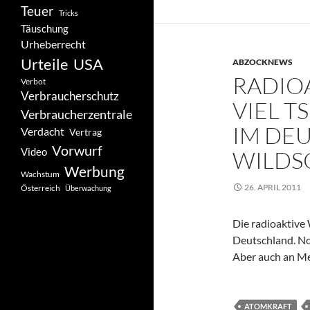
Teuer
Tricks
Täuschung
Urheberrecht
Urteile
USA
ABZOCKNEWS
RADIO
Verbot
Verbraucherschutz
VIEL 
Verbraucherzentrale
IM DE
Verdacht
Vertrag
Vorwurf
Video
WILDS
Werbung
Wachstum
26. APRIL 2011
Österreich
Überwachung
Die radioaktive
Deutschland. Noc
Aber auch an Me
ATOMKRAFT