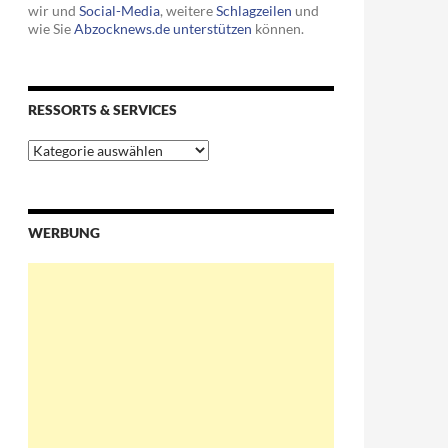
wir und
Social-Media
, weitere
Schlagzeilen
und
wie Sie
Abzocknews.de unterstützen
können.
RESSORTS & SERVICES
Ressorts
&
Services
on soll Endlagersuche begleiten
WERBUNG