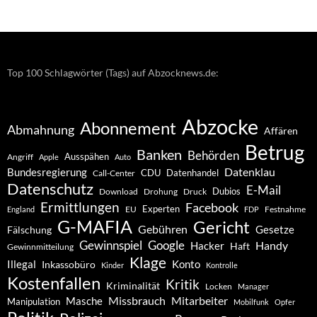
–
Archiv
Top 100 Schlagwörter (Tags) auf Abzocknews.de:
Abzocke
Abonnement
Abmahnung
Affären
Betrug
Banken
Behörden
Ausspähen
Angriff
Apple
Auto
Datenklau
Bundesregierung
CDU
Datenhandel
Call-Center
Datenschutz
E-Mail
Dubios
Drohung
Download
Druck
Ermittlungen
Facebook
Experten
EU
Festnahme
England
FDP
G-MAFIA
Gericht
Gebühren
Gesetze
Fälschung
Gewinnspiel
Google
Handy
Hacker
Haft
Gewinnmitteilung
Klage
Konto
Illegal
Inkassobüro
Kinder
Kontrolle
Kostenfallen
Kritik
Kriminalität
Locken
Manager
Missbrauch
Mitarbeiter
Masche
Manipulation
Mobilfunk
Opfer