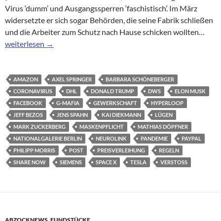
Virus ‘dumm’ und Ausgangssperren ‘faschistisch’. Im März
widersetzte er sich sogar Behörden, die seine Fabrik schließen
und die Arbeiter zum Schutz nach Hause schicken wollten…
Corona-Leugner unter sich: Ohne Maske feiern mit Elon Musk
weiterlesen
→
AMAZON
AXEL SPRINGER
BARBARA SCHÖNEBERGER
CORONAVIRUS
DHL
DONALD TRUMP
DWS
ELON MUSK
FACEBOOK
G-MAFIA
GEWERKSCHAFT
HYPERLOOP
JEFF BEZOS
JENS SPAHN
KAI DIEKMANN
LÜGEN
MARK ZUCKERBERG
MASKENPFLICHT
MATHIAS DÖPFNER
NATIONALGALERIE BERLIN
NEUROLINK
PANDEMIE
PAYPAL
PHILIPP MORRIS
POST
PREISVERLEIHUNG
REGELN
SHARE NOW
SIEMENS
SPACE X
TESLA
VERSTOSS
ABZOCKNEWS
,
FUNDSTÜCKE