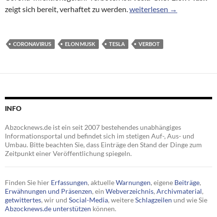
Musk trotzt Verbot, eröff
zeigt sich bereit, verhaftet zu werden.
weiterlesen
→
CORONAVIRUS
ELON MUSK
TESLA
VERBOT
INFO
Abzocknews.de ist ein seit 2007 bestehendes unabhängiges
Informationsportal und befindet sich im stetigen Auf-, Aus- und
Umbau. Bitte beachten Sie, dass Einträge den Stand der Dinge zum
Zeitpunkt einer Veröffentlichung spiegeln.
Finden Sie hier
Erfassungen
, aktuelle
Warnungen
, eigene
Beiträge
,
Erwähnungen und Präsenzen
, ein
Webverzeichnis
,
Archivmaterial
,
getwittertes
, wir und
Social-Media
, weitere
Schlagzeilen
und wie Sie
Abzocknews.de unterstützen
können.