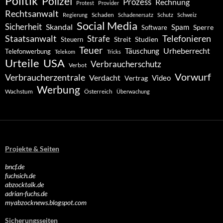
Politik
Polizei
Prozess
Rechnung
Protest
Provider
Rechtsanwalt
Schaden
Regierung
Schadenersatz
Schutz
Schweiz
Social Media
Sicherheit
Skandal
Spam
Software
Sperre
Staatsanwalt
Telefonieren
Strafe
Studien
Steuern
Streit
Teuer
Urheberrecht
Täuschung
Telefonwerbung
Telekom
Tricks
Urteile
USA
Verbraucherschutz
Verbot
Vorwurf
Verbraucherzentrale
Verdacht
Video
Vertrag
Werbung
Wachstum
Österreich
Überwachung
Projekte & Seiten
bncf.de
fuchsich.de
abzocktalk.de
adrian-fuchs.de
myabzocknews.blogspot.com
Sicherungsseiten