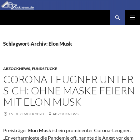
Zum
Inhalt
Suchen
Abzocknews.de
springen
PRIMÄR
MENÜ
Schlagwort-Archiv: Elon Musk
ABZOCKNEWS
,
FUNDSTÜCKE
CORONA-LEUGNER UNTER
SICH: OHNE MASKE FEIERN
MIT ELON MUSK
15. DEZEMBER 2020
ABZOCKNEWS
Preisträger
Elon Musk
ist ein prominenter Corona-Leugner:
„Er verharmloste die Pandemie oft, nannte die Angst vor dem