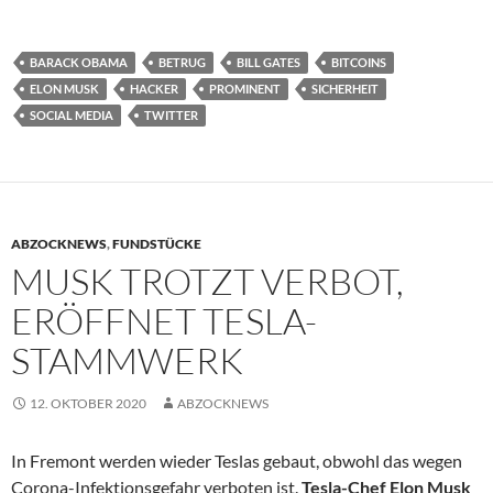
BARACK OBAMA
BETRUG
BILL GATES
BITCOINS
ELON MUSK
HACKER
PROMINENT
SICHERHEIT
SOCIAL MEDIA
TWITTER
ABZOCKNEWS
,
FUNDSTÜCKE
MUSK TROTZT VERBOT,
ERÖFFNET TESLA-
STAMMWERK
12. OKTOBER 2020
ABZOCKNEWS
In Fremont werden wieder Teslas gebaut, obwohl das wegen
Corona-Infektionsgefahr verboten ist.
Tesla-Chef Elon Musk