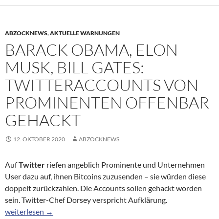
ABZOCKNEWS
,
AKTUELLE WARNUNGEN
BARACK OBAMA, ELON
MUSK, BILL GATES:
TWITTERACCOUNTS VON
PROMINENTEN OFFENBAR
GEHACKT
12. OKTOBER 2020
ABZOCKNEWS
Auf
Twitter
riefen angeblich Prominente und Unternehmen
User dazu auf, ihnen Bitcoins zuzusenden – sie würden diese
doppelt zurückzahlen. Die Accounts sollen gehackt worden
sein. Twitter-Chef Dorsey verspricht Aufklärung.
Barack Obama, Elon Musk, Bill Gates: Twitteraccounts von Pro
weiterlesen
→