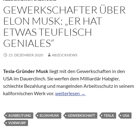
GEWERKSCHAFTER ÜBER
ELON MUSK: „ER HAT
ETWAS TEUFLISCH
GENIALES“
15. DEZEMBER 2020
ABZOCKNEWS
Tesla-Gründer Musk
liegt mit den Gewerkschaften in den
USA im Dauerclinch. Sie werfen dem Milliardär Habgier,
schlechte Bezahlung und mangelnden Arbeitsschutz in seinem
Gewerkschafter über Elon Musk: „Er hat
kalifornischen Werk vor.
weiterlesen
→
AUSBEUTUNG
ELON MUSK
GEWERKSCHAFT
TESLA
USA
VORWURF