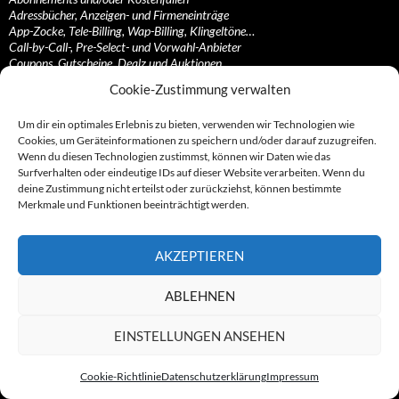
Adressbücher, Anzeigen- und Firmeneinträge
App-Zocke, Tele-Billing, Wap-Billing, Klingeltöne…
Call-by-Call-, Pre-Select- und Vorwahl-Anbieter
Coupons, Gutscheine, Dealz und Auktionen
Dubiose Onlineshops, fragwürdige Verkäufer…
Cookie-Zustimmung verwalten
Gewinnbimmler, Ping-Anrufe, Mehrwert- und…
Kaffeefahrten und Verkaufsveranstaltungen
Um dir ein optimales Erlebnis zu bieten, verwenden wir Technologien wie
Kapitalmarkt, Investments, Aktien, Fonds, MLM…
Cookies, um Geräteinformationen zu speichern und/oder darauf zuzugreifen.
Kontaktanzeigen, Partnervermittlungen und…
Wenn du diesen Technologien zustimmst, können wir Daten wie das
Streaming-, Filesharing-, Hosting-, Uploading…
Surfverhalten oder eindeutige IDs auf dieser Website verarbeiten. Wenn du
Teleshopping, Videotext und Call-In-Shows
deine Zustimmung nicht erteilst oder zurückziehst, können bestimmte
Zeitschriften, Magazine und Pressevertriebe
Merkmale und Funktionen beeinträchtigt werden.
Sonstige Gruppen und Konstrukte
AKZEPTIEREN
Adblock Plus-Werbenetzwerk
Die Guerillaz
Firmengruppe Volandt
ABLEHNEN
Gebrüder Pass
Heppenheim-Connection
EINSTELLUNGEN ANSEHEN
Kash-Capital Group
Lotto-Team
Manwin Gruppe
Cookie-Richtlinie
Datenschutzerklärung
Impressum
Mintnet-Gruppe