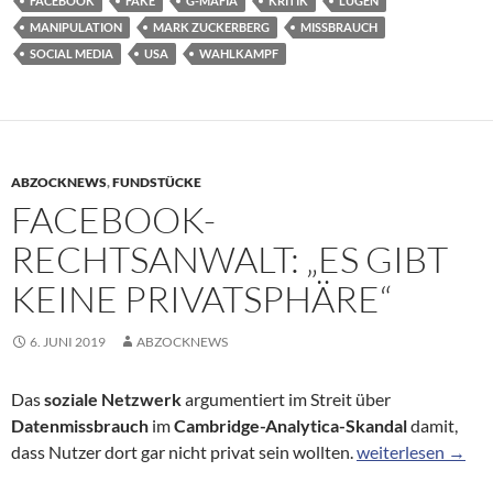
FACEBOOK
FAKE
G-MAFIA
KRITIK
LÜGEN
MANIPULATION
MARK ZUCKERBERG
MISSBRAUCH
SOCIAL MEDIA
USA
WAHLKAMPF
ABZOCKNEWS
,
FUNDSTÜCKE
FACEBOOK-
RECHTSANWALT: „ES GIBT
KEINE PRIVATSPHÄRE“
6. JUNI 2019
ABZOCKNEWS
Das
soziale Netzwerk
argumentiert im Streit über
Datenmissbrauch
im
Cambridge-Analytica-Skandal
damit,
Facebook-Rechtsan
dass Nutzer dort gar nicht privat sein wollten.
weiterlesen
→