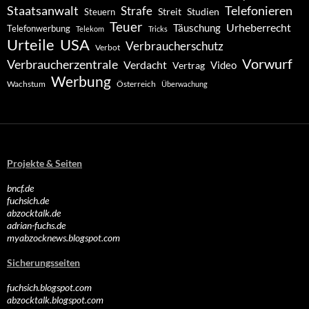
Staatsanwalt
Telefonieren
Strafe
Studien
Steuern
Streit
Teuer
Urheberrecht
Täuschung
Telefonwerbung
Telekom
Tricks
Urteile
USA
Verbraucherschutz
Verbot
Vorwurf
Verbraucherzentrale
Verdacht
Video
Vertrag
Werbung
Wachstum
Österreich
Überwachung
Projekte & Seiten
bncf.de
fuchsich.de
abzocktalk.de
adrian-fuchs.de
myabzocknews.blogspot.com
Sicherungsseiten
fuchsich.blogspot.com
abzocktalk.blogspot.com