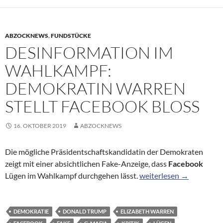
ABZOCKNEWS
,
FUNDSTÜCKE
DESINFORMATION IM
WAHLKAMPF:
DEMOKRATIN WARREN
STELLT FACEBOOK BLOSS
16. OKTOBER 2019
ABZOCKNEWS
Die mögliche Präsidentschaftskandidatin der Demokraten
zeigt mit einer absichtlichen Fake-Anzeige, dass
Facebook
Desinformation im Wahl
Lügen im Wahlkampf durchgehen lässt.
weiterlesen
→
DEMOKRATIE
DONALD TRUMP
ELIZABETH WARREN