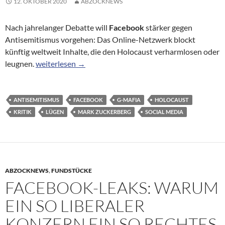
12. OKTOBER 2020
ABZOCKNEWS
Nach jahrelanger Debatte will
Facebook
stärker gegen
Antisemitismus vorgehen: Das Online-Netzwerk blockt
künftig weltweit Inhalte, die den Holocaust verharmlosen oder
Nach jahrelanger Debatte: Facebook untersagt Holoc
leugnen.
weiterlesen
→
ANTISEMITISMUS
FACEBOOK
G-MAFIA
HOLOCAUST
KRITIK
LÜGEN
MARK ZUCKERBERG
SOCIAL MEDIA
ABZOCKNEWS
,
FUNDSTÜCKE
FACEBOOK-LEAKS: WARUM
EIN SO LIBERALER
KONZERN EIN SO RECHTES