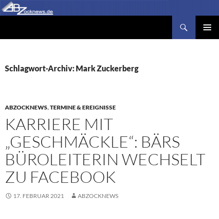
Zum
Inhalt
Suchen
Abzocknews.de
springen
PRIMÄR
MENÜ
Schlagwort-Archiv: Mark Zuckerberg
ABZOCKNEWS
,
TERMINE & EREIGNISSE
KARRIERE MIT
„GESCHMÄCKLE“: BÄRS
BÜROLEITERIN WECHSELT
ZU FACEBOOK
17. FEBRUAR 2021
ABZOCKNEWS