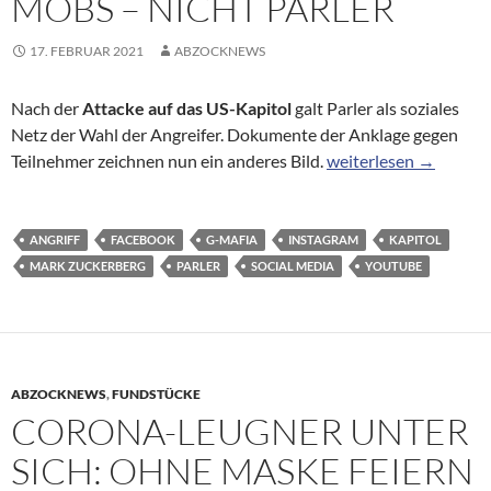
MOBS – NICHT PARLER
17. FEBRUAR 2021
ABZOCKNEWS
Nach der
Attacke auf das US-Kapitol
galt Parler als soziales
Netz der Wahl der Angreifer. Dokumente der Anklage gegen
Angriff aufs Kapitol:
Teilnehmer zeichnen nun ein anderes Bild.
weiterlesen
→
ANGRIFF
FACEBOOK
G-MAFIA
INSTAGRAM
KAPITOL
MARK ZUCKERBERG
PARLER
SOCIAL MEDIA
YOUTUBE
ABZOCKNEWS
,
FUNDSTÜCKE
CORONA-LEUGNER UNTER
SICH: OHNE MASKE FEIERN