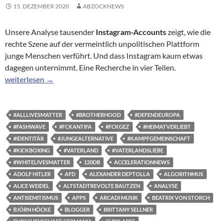
15. DEZEMBER 2020
ABZOCKNEWS
Unsere Analyse tausender
Instagram-Accounts
zeigt, wie die
rechte Szene auf der vermeintlich unpolitischen Plattform
junge Menschen verführt. Und dass Instagram kaum etwas
dagegen unternimmt. Eine Recherche in vier Teilen.
Instagram: Kein Filter für Rechts
weiterlesen
→
#ALLLIVESMATTER
#BROTHERHOOD
#DEFENDEUROPA
#FASHWAVE
#FCKANTIFA
#FCKGEZ
#HEIMATVERLIEBT
#IDENTITÄR
#JUNGEALTERNATIVE
#KAMPFGEMEINSCHAFT
#KICKBOXING
#VATERLAND
#VATERLANDSLIEBE
#WHITELIVESMATTER
120DB
ACCELERATIONNEWS
ADOLF HITLER
AFD
ALEXANDER DEPTOLLA
ALGORITHMUS
ALICE WEIDEL
ALTSTADTREVOLTE BAUTZEN
ANALYSE
ANTISEMITISMUS
APPS
ARCADI MUSIK
BEATRIX VON STORCH
BJÖRN HÖCKE
BLOGGER
BRITTANY SELLNER