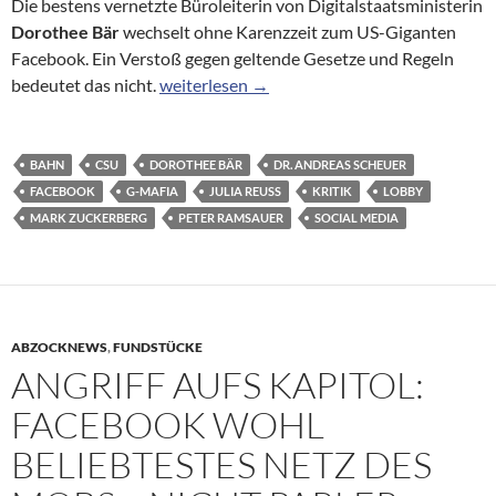
Die bestens vernetzte Büroleiterin von Digitalstaatsministerin
Dorothee Bär
wechselt ohne Karenzzeit zum US-Giganten
Facebook. Ein Verstoß gegen geltende Gesetze und Regeln
Karriere mit „Geschmäckle“: Bärs Büroleiter
bedeutet das nicht.
weiterlesen
→
BAHN
CSU
DOROTHEE BÄR
DR. ANDREAS SCHEUER
FACEBOOK
G-MAFIA
JULIA REUSS
KRITIK
LOBBY
MARK ZUCKERBERG
PETER RAMSAUER
SOCIAL MEDIA
ABZOCKNEWS
,
FUNDSTÜCKE
ANGRIFF AUFS KAPITOL:
FACEBOOK WOHL
BELIEBTESTES NETZ DES