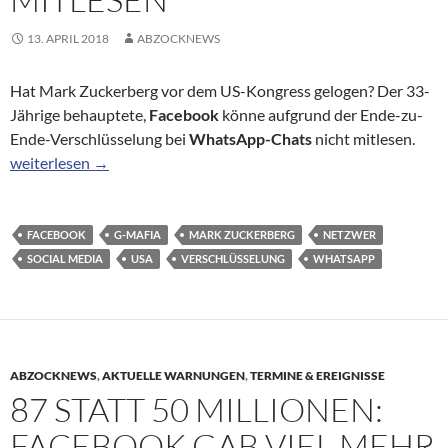
13. APRIL 2018
ABZOCKNEWS
Hat Mark Zuckerberg vor dem US-Kongress gelogen? Der 33-
Jährige behauptete,
Facebook
könne aufgrund der Ende-zu-
Ende-Verschlüsselung bei
WhatsApp-Chats
nicht mitlesen.
Facebook kann auf dem iPhone offenbar WhatsApp-Nachrichten
weiterlesen
→
FACEBOOK
G-MAFIA
MARK ZUCKERBERG
NETZWER
SOCIAL MEDIA
USA
VERSCHLÜSSELUNG
WHATSAPP
ABZOCKNEWS
,
AKTUELLE WARNUNGEN
,
TERMINE & EREIGNISSE
87 STATT 50 MILLIONEN:
FACEBOOK GAB VIEL MEHR