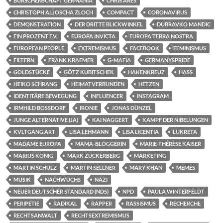
BURSCHENSCHAFT GERMANIA
CHRIS ARES
CHRISTOPH ALJOSCHA ZLOCH
COMPACT
CORONAVIRUS
DEMONSTRATION
DER DRITTE BLICKWINKEL
DUBRAVKO MANDIC
EIN PROZENT E.V.
EUROPA INVICTA
EUROPA TERRA NOSTRA
EUROPEAN PEOPLE
EXTREMISMUS
FACEBOOK
FEMINISMUS
FILTERN
FRANK KRAEMER
G-MAFIA
GERMANYSPRIDE
GOLDSTÜCKE
GÖTZ KUBITSCHEK
HAKENKREUZ
HASS
HEIKO SCHRANG
HEIMATVERBUNDEN
HETZEN
IDENTITÄRE BEWEGUNG
INFLUENCER
INSTAGRAM
IRMHILD BOSSDORF
IRONIE
JONAS DÜNZEL
JUNGE ALTERNATIVE (JA)
KAI NAGGERT
KAMPF DER NIBELUNGEN
KVLTGANG.ART
LISA LEHMANN
LISA LICENTIA
LUKRETA
MADAME EUROPA
MAMA-BLOGGERIN
MARIE-THÉRÈSE KAISER
MARIUS KÖNIG
MARK ZUCKERBERG
MARKETING
MARTIN SCHULZ
MARTIN SELLNER
MARY KHAN
MEMES
MUSIK
NACHWUCHS
NAZI
NEUER DEUTSCHER STANDARD (NDS)
NPD
PAULA WINTERFELDT
PERIPETIE
RADIKAL
RAPPER
RASSISMUS
RECHERCHE
RECHTSANWALT
RECHTSEXTREMISMUS