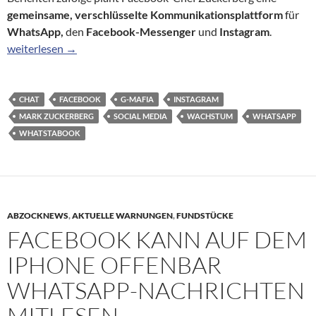
gemeinsame, verschlüsselte Kommunikationsplattform
für
WhatsApp,
den
Facebook-Messenger
und
Instagram
.
„Whatstabook“: Facebook will Chat-Dienste verknüpfen
weiterlesen
→
CHAT
FACEBOOK
G-MAFIA
INSTAGRAM
MARK ZUCKERBERG
SOCIAL MEDIA
WACHSTUM
WHATSAPP
WHATSTABOOK
ABZOCKNEWS
,
AKTUELLE WARNUNGEN
,
FUNDSTÜCKE
FACEBOOK KANN AUF DEM
IPHONE OFFENBAR
WHATSAPP-NACHRICHTEN
MITLESEN