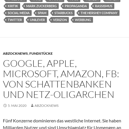
KRITIK
MARK ZUCKERBERG
PROPAGANDA
RASSISMUS
SOCIAL MEDIA
SPAM
STARBUCKS
THE HERSHEY COMPANY
TWITTER
UNILEVER
VERIZON
WERBUNG
ABZOCKNEWS
,
FUNDSTÜCKE
GOOGLE, APPLE,
MICROSOFT, AMAZON, FB:
VON SCHATTENBANKEN
UND NETZ-OLIGARCHEN
5. MAI 2020
ABZOCKNEWS
Fünf Konzerne dominieren das westliche Internet. Sie haben
Milliarden Nutzer und sind Umschlagplatz für Unmengen an