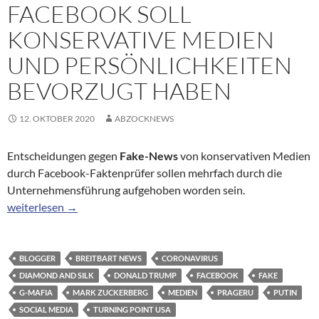
FACEBOOK SOLL
KONSERVATIVE MEDIEN
UND PERSÖNLICHKEITEN
BEVORZUGT HABEN
12. OKTOBER 2020
ABZOCKNEWS
Entscheidungen gegen
Fake-News
von konservativen Medien
durch Facebook-Faktenprüfer sollen mehrfach durch die
Unternehmensführung aufgehoben worden sein.
Facebook soll konservative Medien und Persönlichkeiten bevor
weiterlesen
→
BLOGGER
BREITBART NEWS
CORONAVIRUS
DIAMOND AND SILK
DONALD TRUMP
FACEBOOK
FAKE
G-MAFIA
MARK ZUCKERBERG
MEDIEN
PRAGERU
PUTIN
SOCIAL MEDIA
TURNING POINT USA