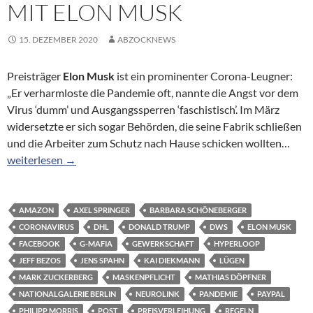
MIT ELON MUSK
15. DEZEMBER 2020
ABZOCKNEWS
Preisträger
Elon Musk
ist ein prominenter Corona-Leugner:
„Er verharmloste die Pandemie oft, nannte die Angst vor dem
Virus ‘dumm’ und Ausgangssperren ‘faschistisch’. Im März
widersetzte er sich sogar Behörden, die seine Fabrik schließen
und die Arbeiter zum Schutz nach Hause schicken wollten…
Corona-Leugner unter sich: Ohne Maske feiern mit Elon Musk
weiterlesen
→
AMAZON
AXEL SPRINGER
BARBARA SCHÖNEBERGER
CORONAVIRUS
DHL
DONALD TRUMP
DWS
ELON MUSK
FACEBOOK
G-MAFIA
GEWERKSCHAFT
HYPERLOOP
JEFF BEZOS
JENS SPAHN
KAI DIEKMANN
LÜGEN
MARK ZUCKERBERG
MASKENPFLICHT
MATHIAS DÖPFNER
NATIONALGALERIE BERLIN
NEUROLINK
PANDEMIE
PAYPAL
PHILIPP MORRIS
POST
PREISVERLEIHUNG
REGELN