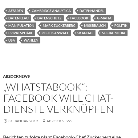
AFFÄREN
CAMBRIDGE ANALYTICA
DATENHANDEL
DATENKLAU
DATENSCHUTZ
FACEBOOK
G-MAFIA
MANIPULATION
MARK ZUCKERBERG
MISSBRAUCH
POLITIK
PRIVATSPHÄRE
RECHTSANWALT
SKANDAL
SOCIAL MEDIA
USA
WAHLEN
ABZOCKNEWS
„WHATSTABOOK“:
FACEBOOK WILL CHAT-
DIENSTE VERKNÜPFEN
31. JANUAR 2019
ABZOCKNEWS
Berichten zufolge plant Facebook-Chef Zuckerberg eine