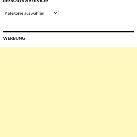
RESSORTS & SERVICES
Ressorts
&
Services
WERBUNG