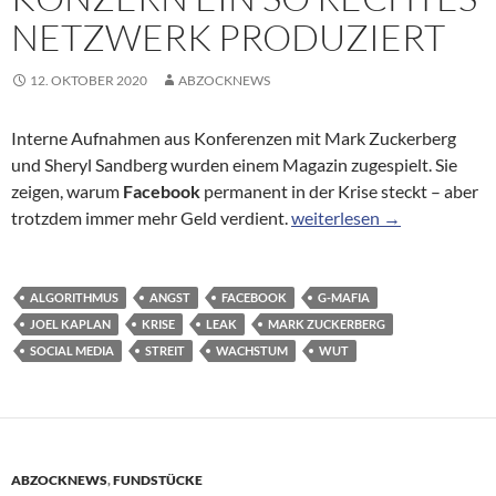
NETZWERK PRODUZIERT
12. OKTOBER 2020
ABZOCKNEWS
Interne Aufnahmen aus Konferenzen mit Mark Zuckerberg
und Sheryl Sandberg wurden einem Magazin zugespielt. Sie
zeigen, warum
Facebook
permanent in der Krise steckt – aber
Facebook-Leaks: Warum ein 
trotzdem immer mehr Geld verdient.
weiterlesen
→
ALGORITHMUS
ANGST
FACEBOOK
G-MAFIA
JOEL KAPLAN
KRISE
LEAK
MARK ZUCKERBERG
SOCIAL MEDIA
STREIT
WACHSTUM
WUT
ABZOCKNEWS
,
FUNDSTÜCKE