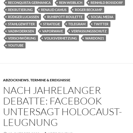
RECONQUISTA GERMANICA
REIN WEIBLICH
REINHILD BOSSDORF
REKRUTIERUNG
RENAUD CAMUS
ROGER BECKAMP
RÜDIGER LUCASSEN
RUHRPOTT-ROULETTE
SOCIAL MEDIA
STAHLGEWITTER
STRATEGIE
TELEGRAM
TWITTER
VADIM DERKSEN
VAPORWAVE
VERFASSUNGSSCHUTZ
VERSCHWÖRUNG
VOLKSVERHETZUNG
WARDON21
YOUTUBE
ABZOCKNEWS
,
TERMINE & EREIGNISSE
NACH JAHRELANGER
DEBATTE: FACEBOOK
UNTERSAGT HOLOCAUST-
LEUGNUNG