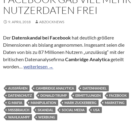
NUTZERDATEN FREI
9. APRIL 2018
ABZOCKNEWS
Der
Datenskandal bei Facebook
hat deutlich größere
Dimensionen als bislang angenommen. Insgesamt seien die
Daten von bis zu 87 Millionen Nutzern „unzulässig“ mit der
britischen Datenanalysefirma
Cambridge Analytica
geteilt
87 statt 50 Millionen: Facebook gab viel mehr Nutzerd
worden…
weiterlesen
→
AUSSPÄHEN
CAMBRIDGE ANALYTICA
DATENHANDEL
DATENSCHUTZ
DONALD TRUMP
ERMITTLUNGEN
FACEBOOK
G-MAFIA
MANIPULATION
MARK ZUCKERBERG
MARKETING
MISSBRAUCH
SKANDAL
SOCIAL MEDIA
USA
WAHLKAMPF
WERBUNG