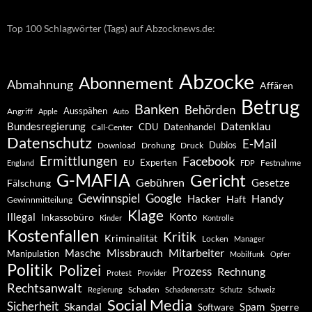
Top 100 Schlagwörter (Tags) auf Abzocknews.de:
Abzocke
Abonnement
Abmahnung
Affären
Betrug
Banken
Behörden
Ausspähen
Angriff
Apple
Auto
Datenklau
Bundesregierung
CDU
Datenhandel
Call-Center
Datenschutz
E-Mail
Dubios
Drohung
Download
Druck
Ermittlungen
Facebook
Experten
EU
Festnahme
England
FDP
G-MAFIA
Gericht
Gebühren
Gesetze
Fälschung
Gewinnspiel
Google
Handy
Hacker
Haft
Gewinnmitteilung
Klage
Konto
Illegal
Inkassobüro
Kinder
Kontrolle
Kostenfallen
Kritik
Kriminalität
Locken
Manager
Missbrauch
Mitarbeiter
Masche
Manipulation
Mobilfunk
Opfer
Politik
Polizei
Prozess
Rechnung
Protest
Provider
Rechtsanwalt
Schaden
Regierung
Schadenersatz
Schutz
Schweiz
Social Media
Sicherheit
Skandal
Spam
Software
Sperre