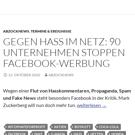
ABZOCKNEWS
,
TERMINE & EREIGNISSE
GEGEN HASS IM NETZ: 90
UNTERNEHMEN STOPPEN
FACEBOOK-WERBUNG
12. OKTOBER 2020
ABZOCKNEWS
Wegen einer
Flut von Hasskommentaren, Propaganda, Spam
und Fake News
steht besonders Facebook in der Kritik. Mark
Gegen Hass im Netz: 90 U
Zuckerberg will nun doch mehr tun.
weiterlesen
→
#STOPHATEFORPROFIT
AKTIEN
BOYKOTT
COCA-COLA
FACEBOOK
FAKE
G-MAFIA
HASS
HETZEN
HONDA