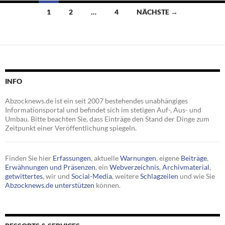
Beitragsnavigation
1
2
…
4
NÄCHSTE →
INFO
Abzocknews.de ist ein seit 2007 bestehendes unabhängiges
Informationsportal und befindet sich im stetigen Auf-, Aus- und
Umbau. Bitte beachten Sie, dass Einträge den Stand der Dinge zum
Zeitpunkt einer Veröffentlichung spiegeln.
Finden Sie hier
Erfassungen
, aktuelle
Warnungen
, eigene
Beiträge
,
Erwähnungen und Präsenzen
, ein
Webverzeichnis
,
Archivmaterial
,
getwittertes
, wir und
Social-Media
, weitere
Schlagzeilen
und wie Sie
Abzocknews.de unterstützen
können.