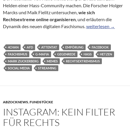
Helden einer Hass-Community machen. Die Forscher Holger
Marcks und Maik Fielitz untersuchen,
wie sich
Rechtsextreme online organisieren
, und erläutern die
Ein Jahr nach dem Ans
Dynamik des neuen digitalen Faschismus.
weiterlesen
→
4CHAN
AFD
ATTENTAT
EMPÖRUNG
FACEBOOK
FASCHISMUS
G-MAFIA
GEGENREDE
HASS
HETZEN
MARK ZUCKERBERG
MEMES
RECHTSEXTREMISMUS
SOCIAL MEDIA
STREAMING
ABZOCKNEWS
,
FUNDSTÜCKE
INSTAGRAM: KEIN FILTER
FÜR RECHTS