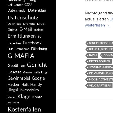
CDU
Call-Center
Datenklau
Datenhandel
Nachfolgend fin
Datenschutz
aktualisierten
E
Drohung
Download
Druck
Neue und/oder a
weiterlesen
→
E-Mail
Dubios
England
Ermittlungen
EU
Facebook
Experten
888 HOLDINGS PLC
Fälschung
Festnahme
FDP
BIANCA „BIBI“ HEI
G-MAFIA
BWIN
COIN 
DIETER BOHLEN
Gericht
Gebühren
JEDERMANN INK
Gesetze
Gewinnmitteilung
KELVIN WILLIAMS
Gewinnspiel
Google
MOON ACTIVE LTD
Handy
Hacker
Haft
VELO PARTNERS
Illegal
Inkassobüro
Klage
Konto
Kinder
Kontrolle
Kostenfallen