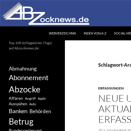
Zum
Inhalt
springen
Suchen
Abzocknews.de
WEBVERZEICHNIS
INDEX VON A-Z
SOCIAL-ME
Ihr unabhängiges
Top 100 Schlagwörter (Tags)
Informationsportal
auf Abzocknews.de:
Schlagwort-Arc
Abmahnung
Abonnement
Abzocke
ERFASSUNGEN
NEUE 
Affären
Angriff
Apple
Ausspähen
Auto
AKTUAL
Banken
Behörden
ERFAS
Betrug
Bundesregierung
5. NOVEMBER 2