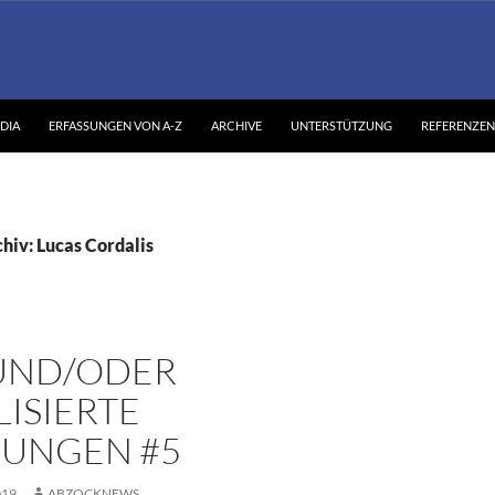
DIA
ERFASSUNGEN VON A-Z
ARCHIVE
UNTERSTÜTZUNG
REFERENZEN
hiv: Lucas Cordalis
UND/ODER
ISIERTE
SUNGEN #5
019
ABZOCKNEWS