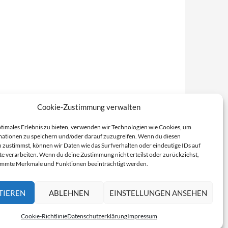
Cookie-Zustimmung verwalten
ptimales Erlebnis zu bieten, verwenden wir Technologien wie Cookies, um
ationen zu speichern und/oder darauf zuzugreifen. Wenn du diesen
 zustimmst, können wir Daten wie das Surfverhalten oder eindeutige IDs auf
te verarbeiten. Wenn du deine Zustimmung nicht erteilst oder zurückziehst,
immte Merkmale und Funktionen beeinträchtigt werden.
TIEREN
ABLEHNEN
EINSTELLUNGEN ANSEHEN
Cookie-Richtlinie
Datenschutzerklärung
Impressum