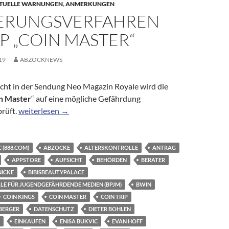
TUELLE WARNUNGEN
,
ANMERKUNGEN
IERUNGSVERFAHREN
P „COIN MASTER“
19
ABZOCKNEWS
cht in der Sendung Neo Magazin Royale wird die
n Master
“ auf eine mögliche Gefährdung
Indizierungsverfahren für App „Coin Master“
prüft.
weiterlesen
→
 (888.COM)
ABZOCKE
ALTERSKONTROLLE
ANTRAG
APPSTORE
AUFSICHT
BEHÖRDEN
BERATER
NICKE
BIBISBEAUTYPALACE
LE FÜR JUGENDGEFÄHRDENDE MEDIEN (BPJM)
BWIN
COIN KINGS
COIN MASTER
COIN TRIP
BERGER
DATENSCHUTZ
DIETER BOHLEN
EINKAUFEN
ENISA BUKVIC
EVAN HOFF