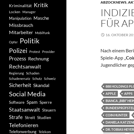
ABZOCKNEWS
,
AK
Kritik
Kriminalität
INDIZ
Locken
Manager
Masche
Manipulation
FÜR AP
Missbrauch
Mitarbeiter
Mobilfunk
16. OKTOBER 20
Politik
Opfer
Polizei
Nach einem Beri
Protest
Provider
Spiele-App „
Coi
Prozess
Rechnung
Jugendlicher ge
Rechtsanwalt
Schaden
Regierung
Schadenersatz
Schutz
Schweiz
Sicherheit
Skandal
888 HOLDINGS PLC
Social Media
APPLE
APPS
BIANCA „BIBI“ HEI
Spam
Software
Sperre
BUNDESPRÜFSTEL
Staatsanwalt
Steuern
COIN HUNTER
Strafe
Studien
Streit
DANIELA KATZEN
Telefonieren
DR. TOBIAS HEYER
Telefonwerbung
Telekom