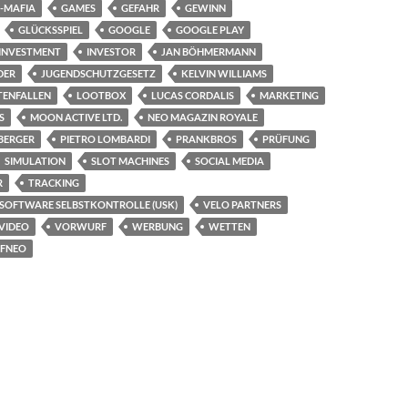
-MAFIA
GAMES
GEFAHR
GEWINN
GLÜCKSSPIEL
GOOGLE
GOOGLE PLAY
INVESTMENT
INVESTOR
JAN BÖHMERMANN
ER
JUGENDSCHUTZGESETZ
KELVIN WILLIAMS
TENFALLEN
LOOTBOX
LUCAS CORDALIS
MARKETING
S
MOON ACTIVE LTD.
NEO MAGAZIN ROYALE
BERGER
PIETRO LOMBARDI
PRANKBROS
PRÜFUNG
SIMULATION
SLOT MACHINES
SOCIAL MEDIA
R
TRACKING
OFTWARE SELBSTKONTROLLE (USK)
VELO PARTNERS
VIDEO
VORWURF
WERBUNG
WETTEN
FNEO