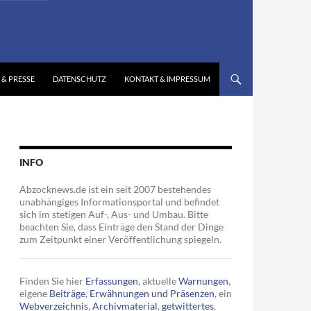
 & PRESSE
DATENSCHUTZ
KONTAKT & IMPRESSUM
INFO
Abzocknews.de ist ein seit 2007 bestehendes
unabhängiges Informationsportal und befindet
sich im stetigen Auf-, Aus- und Umbau. Bitte
beachten Sie, dass Einträge den Stand der Dinge
zum Zeitpunkt einer Veröffentlichung spiegeln.
Finden Sie hier
Erfassungen
, aktuelle
Warnungen
,
eigene
Beiträge
,
Erwähnungen und Präsenzen
, ein
Webverzeichnis
,
Archivmaterial
,
getwittertes
,