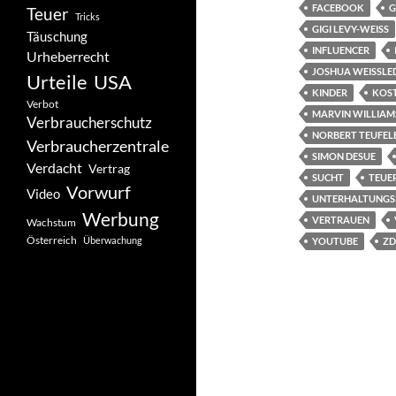
FACEBOOK
G
Teuer
Tricks
GIGI LEVY-WEISS
Täuschung
INFLUENCER
Urheberrecht
JOSHUA WEISSLED
Urteile
USA
KINDER
KOS
Verbot
MARVIN WILLIAM
Verbraucherschutz
NORBERT TEUFEL
Verbraucherzentrale
SIMON DESUE
Verdacht
Vertrag
SUCHT
TEUE
Vorwurf
Video
UNTERHALTUNGSS
Werbung
VERTRAUEN
Wachstum
Österreich
Überwachung
YOUTUBE
ZD