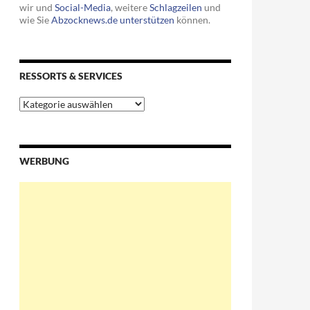
wir und
Social-Media
, weitere
Schlagzeilen
und
wie Sie
Abzocknews.de unterstützen
können.
RESSORTS & SERVICES
 1,2 Millionen Kinderhochstühle zurück
Ressorts
&
Services
WERBUNG