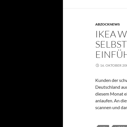
ABZOCKNEWS
IKEA W
SELBS
EINFÜ
16. OKTOBER 20
Kunden der schw
Deutschland auc
diesem Monat e
anlaufen. An di
scannen und dan