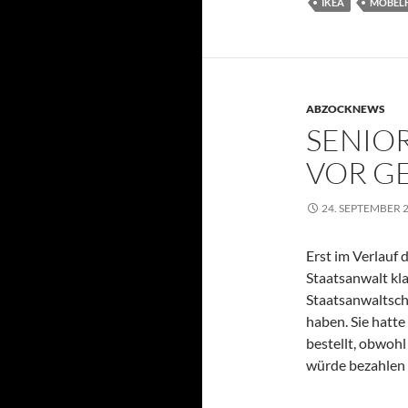
IKEA
MÖBEL
ABZOCKNEWS
SENIO
VOR G
24. SEPTEMBER 
Erst im Verlauf
Staatsanwalt kla
Staatsanwaltscha
haben. Sie hatt
bestellt, obwohl 
würde bezahlen