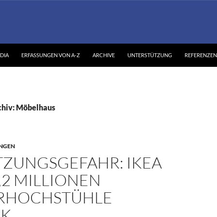
DIA
ERFASSUNGEN VON A-Z
ARCHIVE
UNTERSTÜTZUNG
REFERENZEN
chiv: Möbelhaus
NGEN
TZUNGSGEFAHR: IKEA
,2 MILLIONEN
RHOCHSTÜHLE
CK