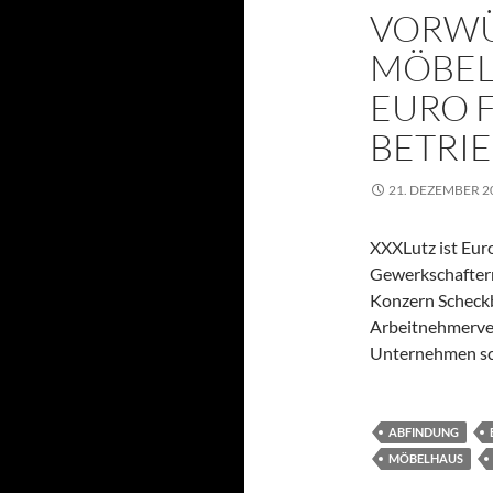
VORWÜ
MÖBELH
EURO F
BETRI
21. DEZEMBER 2
XXXLutz ist Eur
Gewerkschaftern 
Konzern Scheckb
Arbeitnehmerver
Unternehmen sc
ABFINDUNG
MÖBELHAUS