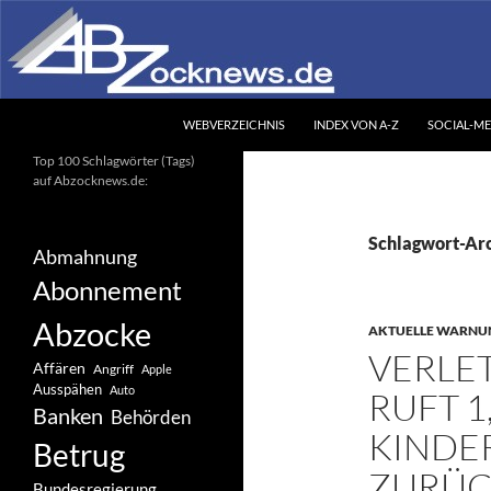
Zum
Inhalt
springen
Suchen
Abzocknews.de
WEBVERZEICHNIS
INDEX VON A-Z
SOCIAL-ME
Ihr unabhängiges
Top 100 Schlagwörter (Tags)
Informationsportal
auf Abzocknews.de:
Schlagwort-Ar
Abmahnung
Abonnement
Abzocke
AKTUELLE WARNU
VERLE
Affären
Angriff
Apple
Ausspähen
Auto
RUFT 1
Banken
Behörden
KINDE
Betrug
ZURÜ
Bundesregierung