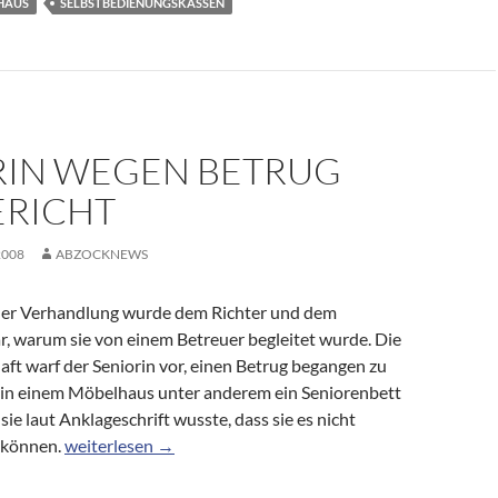
HAUS
SELBSTBEDIENUNGSKASSEN
RIN WEGEN BETRUG
ERICHT
2008
ABZOCKNEWS
 der Verhandlung wurde dem Richter und dem
r, warum sie von einem Betreuer begleitet wurde. Die
ft warf der Seniorin vor, einen Betrug begangen zu
e in einem Möbelhaus unter anderem ein Seniorenbett
sie laut Anklageschrift wusste, dass sie es nicht
Seniorin wegen Betrug vor Gericht
 können.
weiterlesen
→