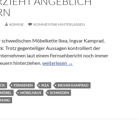
RZIEHT ANGEBLICH
RN
1
ADMINE
KOMMENTAR HINTERLASSEN
 schwedischen Möbelkette Ikea, Ingvar Kamprad,
k: Trotz gegenteiliger Aussagen kontrolliert der
Unternehmen laut einem Fernsehbericht noch immer
Möbelbranche: Ikea-Gründer Kamprad hinterz
teuern hinterziehen.
weiterlesen
→
UCK
FERNSEHEN
IKEA
INGVAR KAMPRAD
MÖBEL
MÖBELHAUS
SCHWEDEN
EHUNG