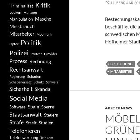
11. FEBRUAR 20
Kritik
Kriminalität
Locken
Manager
Masche
Bestechungsskan
Manipulation
Missbrauch
beschäftigt die
Mitarbeiter
schwedischen Mö
Mobilfunk
Politik
Hofheimer Stadtt
Opfer
Polizei
Protest
Provider
Prozess
Rechnung
BESTECHUNG
Rechtsanwalt
MITARBEITER
Schaden
Regierung
Schadenersatz
Schutz
Schweiz
Sicherheit
Skandal
Social Media
Spam
Software
Sperre
ABZOCKNEWS
Staatsanwalt
MÖBEL
Steuern
Strafe
Studien
Streit
GRÜND
Telefonieren
Telefonwerbung
Telekom