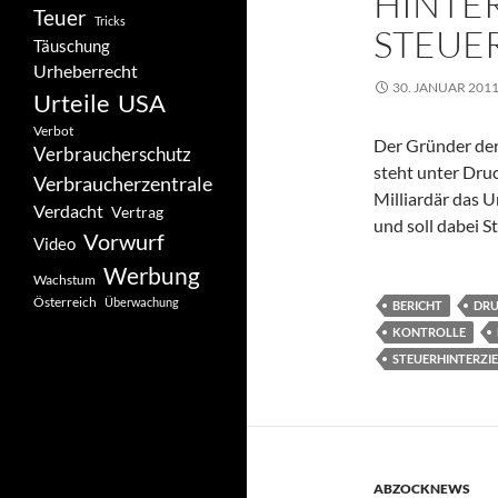
HINTE
Teuer
Tricks
STEUE
Täuschung
Urheberrecht
30. JANUAR 201
Urteile
USA
Verbot
Der Gründer der
Verbraucherschutz
steht unter Druc
Verbraucherzentrale
Milliardär das 
Verdacht
Vertrag
und soll dabei S
Vorwurf
Video
Werbung
Wachstum
Österreich
Überwachung
BERICHT
DR
KONTROLLE
STEUERHINTERZI
ABZOCKNEWS