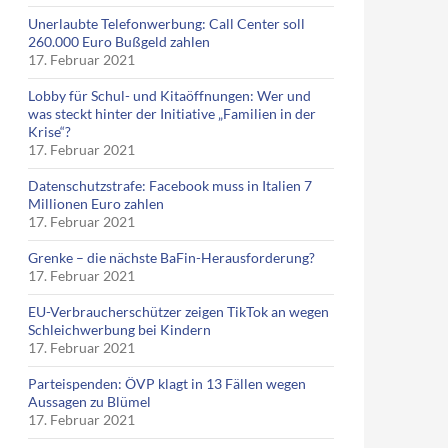
Unerlaubte Telefonwerbung: Call Center soll
260.000 Euro Bußgeld zahlen
17. Februar 2021
Lobby für Schul- und Kitaöffnungen: Wer und
was steckt hinter der Initiative „Familien in der
Krise“?
17. Februar 2021
Datenschutzstrafe: Facebook muss in Italien 7
ieht angeblich Steuern
Millionen Euro zahlen
17. Februar 2021
Grenke – die nächste BaFin-Herausforderung?
17. Februar 2021
EU-Verbraucherschützer zeigen TikTok an wegen
Schleichwerbung bei Kindern
17. Februar 2021
Parteispenden: ÖVP klagt in 13 Fällen wegen
Aussagen zu Blümel
17. Februar 2021