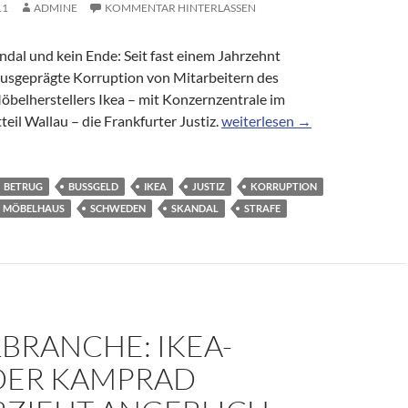
11
ADMINE
KOMMENTAR HINTERLASSEN
dal und kein Ende: Seit fast einem Jahrzehnt
 ausgeprägte Korruption von Mitarbeitern des
belherstellers Ikea – mit Konzernzentrale im
9 000 Euro Geldstrafe für Be
eil Wallau – die Frankfurter Justiz.
weiterlesen
→
BETRUG
BUSSGELD
IKEA
JUSTIZ
KORRUPTION
MÖBELHAUS
SCHWEDEN
SKANDAL
STRAFE
BRANCHE: IKEA-
ER KAMPRAD