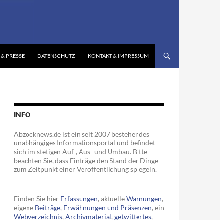
 & PRESSE
DATENSCHUTZ
KONTAKT & IMPRESSUM
INFO
Abzocknews.de ist ein seit 2007 bestehendes
unabhängiges Informationsportal und befindet
sich im stetigen Auf-, Aus- und Umbau. Bitte
beachten Sie, dass Einträge den Stand der Dinge
zum Zeitpunkt einer Veröffentlichung spiegeln.
Finden Sie hier
Erfassungen
, aktuelle
Warnungen
,
eigene
Beiträge
,
Erwähnungen und Präsenzen
, ein
Webverzeichnis
,
Archivmaterial
,
getwittertes
,