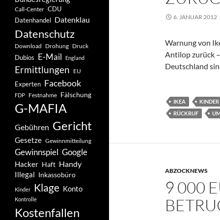
CDU
Call-Center
6. JANUAR 2012
Datenklau
Datenhandel
Datenschutz
Warnung von Ike
Drohung
Download
Druck
Antilop zurück – 
E-Mail
Dubios
England
Deutschland sin
Ermittlungen
EU
Facebook
Experten
Fälschung
Festnahme
FDP
IKEA
KINDER
G-MAFIA
RÜCKRUF
UM
Gericht
Gebühren
Gesetze
Gewinnmitteilung
Gewinnspiel
Google
Handy
Hacker
Haft
ABZOCKNEWS
Illegal
Inkassobüro
9 000 
Klage
Konto
Kinder
BETRU
Kontrolle
Kostenfallen