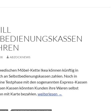
ILL
TBEDIENUNGSKASSEN
HREN
08
ABZOCKNEWS
edischen Möbel-Kette Ikea können künftig in
h an Selbstbedienungskassen zahlen. Noch in
ine Testphase mit den sogenannten Express-Kassen
esen Kassen könnten Kunden ihre Waren selbst
Ikea will Selbstbedienungskassen einführe
n mit Karte bezahlen.
weiterlesen
→