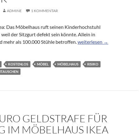
ADMINE
1 KOMMENTAR
a: Das Möbelhaus ruft seinen Kinderhochstuhl
weil der Sitzgurt defekt sein könnte. Allein in
Verletzungsgefahr: Ikea ruft
d mehr als 100.000 Stühle betroffen.
weiterlesen
→
KOSTENLOS
MÖBEL
MÖBELHAUS
RISIKO
TAUSCHEN
EURO GELDSTRAFE FÜR
G IM MÖBELHAUS IKEA