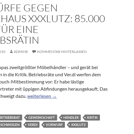
RFE GEGEN
AUS XXXLUTZ: 85.000
ÜR EINE
EBSRÄTIN
010
ADMINE
KOMMENTAR HINTERLASSEN
opas zweitgrößter Möbelhändler – und gerät bei
in die Kritik. Betriebsräte und Ver.di werfen dem
uch-Mitbestimmung vor: Er habe lästige
treter mit üppigen Abfindungen herausgekauft. Das
Vorwürfe gegen Möbelhaus XXXLutz: 85.000 Euro für
hweigt dazu.
weiterlesen
→
BETRIEBSRAT
GEWERKSCHAFT
HÄNDLER
KRITIK
SCHWEIGEN
VERDI
VORWURF
XXXLUTZ