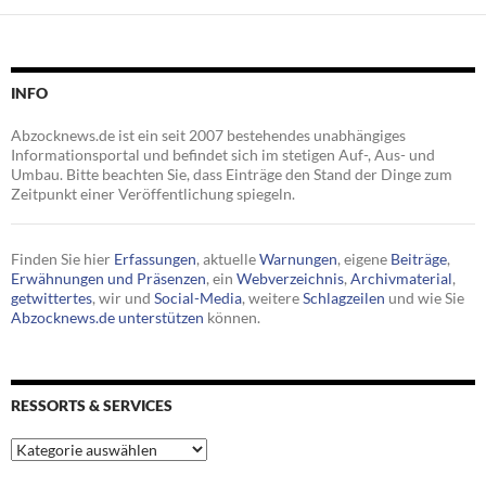
INFO
Abzocknews.de ist ein seit 2007 bestehendes unabhängiges
Informationsportal und befindet sich im stetigen Auf-, Aus- und
Umbau. Bitte beachten Sie, dass Einträge den Stand der Dinge zum
Zeitpunkt einer Veröffentlichung spiegeln.
Finden Sie hier
Erfassungen
, aktuelle
Warnungen
, eigene
Beiträge
,
Erwähnungen und Präsenzen
, ein
Webverzeichnis
,
Archivmaterial
,
getwittertes
, wir und
Social-Media
, weitere
Schlagzeilen
und wie Sie
Abzocknews.de unterstützen
können.
RESSORTS & SERVICES
Ressorts
&
Services