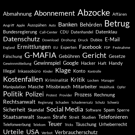
Abzocke
Abonnement
Abmahnung
Affären
Betrug
Banken
Behörden
Ausspähen
Angriff
Apple
Auto
Datenklau
Bundesregierung
CDU
Datenhandel
Call-Center
Datenschutz
E-Mail
Dubios
Drohung
Download
Druck
Ermittlungen
Facebook
Experten
EU
Festnahme
England
FDP
G-MAFIA
Gericht
Gebühren
Gesetze
Fälschung
Gewinnspiel
Google
Handy
Hacker
Haft
Gewinnmitteilung
Klage
Konto
Illegal
Inkassobüro
Kinder
Kontrolle
Kostenfallen
Kritik
Kriminalität
Locken
Manager
Missbrauch
Mitarbeiter
Masche
Manipulation
Mobilfunk
Opfer
Politik
Polizei
Prozess
Rechnung
Protest
Provider
Rechtsanwalt
Schaden
Regierung
Schadenersatz
Schutz
Schweiz
Social Media
Sicherheit
Skandal
Spam
Software
Sperre
Staatsanwalt
Telefonieren
Strafe
Studien
Steuern
Streit
Teuer
Urheberrecht
Täuschung
Telefonwerbung
Telekom
Tricks
Urteile
USA
Verbraucherschutz
Verbot