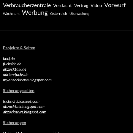
Vorwurf
Verbraucherzentrale
Verdacht
Video
Vertrag
Werbung
Wachstum
Österreich
Überwachung
Projekte & Seiten
bncf.de
fuchsich.de
abzocktalk.de
adrian-fuchs.de
myabzocknews.blogspot.com
Sicherungsseiten
fuchsich.blogspot.com
abzocktalk.blogspot.com
abzocknews.blogspot.com
Sicherungen