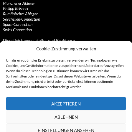
Münchener Ableger
Philipp Reisener
Rumänischer Ableger
Seychellen-Connection
Spam-Connection
Swiss-Connection
Dienstleistungen, Helfer und Profiteure
Cookie-Zustimmung verwalten
Anonymisierungsdienste, VPN- und Web-Proxy…
Anwaltliche Vertretungen, Kanzleien und Juristen
Um dir ein optimales Erlebnis zu bieten, verwenden wir Technologien wie
Bezahlsysteme, Finanzdienstleister und…
Cookies, um Geräteinformationen zu speichern und/oder darauf zuzugreifen.
Bürodienstleister, Firmengründer- und/oder…
Wenn du diesen Technologien zustimmst, können wir Daten wie das
Datenhändler, Adressbroker und zielgerichtetes…
Surfverhalten oder eindeutige IDs auf dieser Website verarbeiten. Wenn du
Hosting, Routing, Provider, Domain-, Web- und…
deine Zustimmung nicht erteilst oder zurückziehst, können bestimmte
Inkasso, Forderungsmanagement und eintreibende…
Merkmale und Funktionen beeinträchtigt werden.
Spieleanbieter, Online- und Browsergames
Onlinecasinos, Glücksspiele, Poker, Roulette & Co.
Partnerprogramme, Vertriebskanäle- und…
AKZEPTIEREN
Telekommunikationsdienstleister, Internet…
Vereine, Verbände, Vereinigungen und Lobbyisten
Web-Rotlichtbezirk, Erotik- und XXX-Anbieter
ABLEHNEN
Sonstige Dienstleister, Profiteure und Kooperationen
EINSTELLUNGEN ANSEHEN