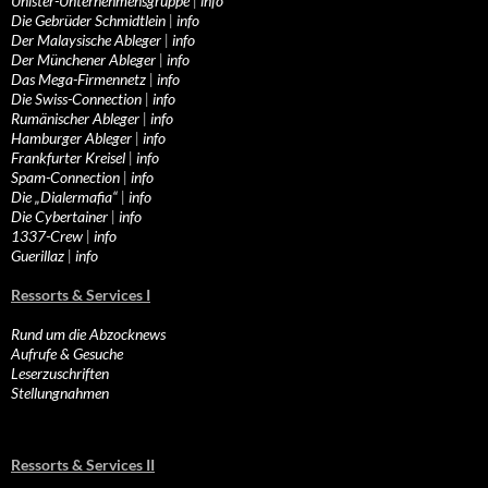
Unister-Unternehmensgruppe
|
info
Die Gebrüder Schmidtlein
|
info
Der Malaysische Ableger
|
info
Der Münchener Ableger
|
info
Das Mega-Firmennetz
|
info
Die Swiss-Connection
|
info
Rumänischer Ableger
|
info
Hamburger Ableger
|
info
Frankfurter Kreisel
|
info
Spam-Connection
|
info
Die „Dialermafia“
|
info
Die Cybertainer
|
info
1337-Crew
|
info
Guerillaz
|
info
Ressorts & Services I
Rund um die Abzocknews
Aufrufe & Gesuche
Leserzuschriften
Stellungnahmen
Ressorts & Services II