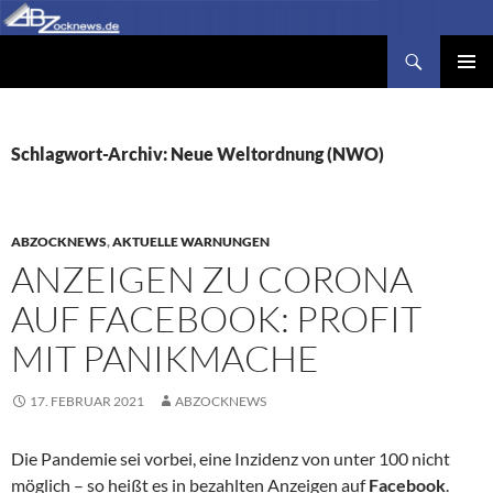
Zum
Inhalt
Suchen
Abzocknews.de
springen
PRIMÄR
MENÜ
Schlagwort-Archiv: Neue Weltordnung (NWO)
ABZOCKNEWS
,
AKTUELLE WARNUNGEN
ANZEIGEN ZU CORONA
AUF FACEBOOK: PROFIT
MIT PANIKMACHE
17. FEBRUAR 2021
ABZOCKNEWS
Die Pandemie sei vorbei, eine Inzidenz von unter 100 nicht
möglich – so heißt es in bezahlten Anzeigen auf
Facebook
.