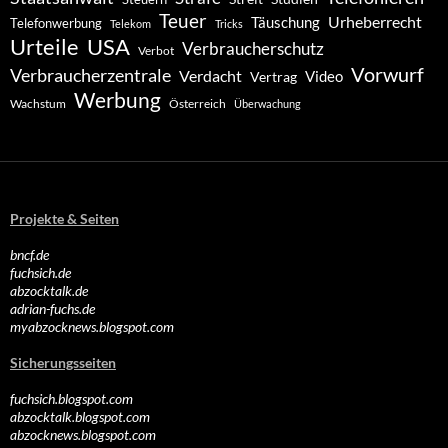
Teuer
Urheberrecht
Täuschung
Telefonwerbung
Telekom
Tricks
Urteile
USA
Verbraucherschutz
Verbot
Vorwurf
Verbraucherzentrale
Verdacht
Video
Vertrag
Werbung
Wachstum
Österreich
Überwachung
Projekte & Seiten
bncf.de
fuchsich.de
abzocktalk.de
adrian-fuchs.de
myabzocknews.blogspot.com
Sicherungsseiten
fuchsich.blogspot.com
abzocktalk.blogspot.com
abzocknews.blogspot.com