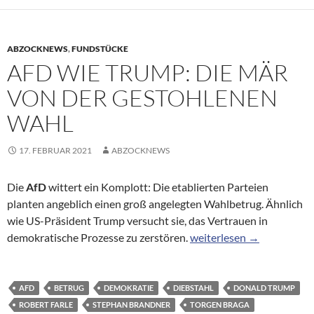
ABZOCKNEWS
,
FUNDSTÜCKE
AFD WIE TRUMP: DIE MÄR
VON DER GESTOHLENEN
WAHL
17. FEBRUAR 2021
ABZOCKNEWS
Die
AfD
wittert ein Komplott: Die etablierten Parteien
planten angeblich einen groß angelegten Wahlbetrug. Ähnlich
wie US-Präsident Trump versucht sie, das Vertrauen in
AfD wie Trump: Die Mär v
demokratische Prozesse zu zerstören.
weiterlesen
→
AFD
BETRUG
DEMOKRATIE
DIEBSTAHL
DONALD TRUMP
ROBERT FARLE
STEPHAN BRANDNER
TORGEN BRAGA