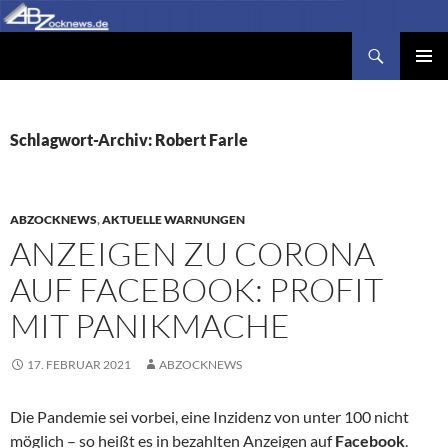
Zum
Inhalt
Suchen
Abzocknews.de
springen
PRIMÄR
MENÜ
Schlagwort-Archiv: Robert Farle
ABZOCKNEWS
,
AKTUELLE WARNUNGEN
ANZEIGEN ZU CORONA
AUF FACEBOOK: PROFIT
MIT PANIKMACHE
17. FEBRUAR 2021
ABZOCKNEWS
Die Pandemie sei vorbei, eine Inzidenz von unter 100 nicht
möglich – so heißt es in bezahlten Anzeigen auf
Facebook
.