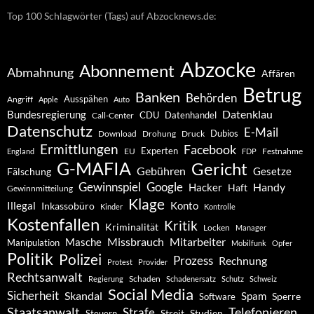
Top 100 Schlagwörter (Tags) auf Abzocknews.de:
Abzocke
Abonnement
Abmahnung
Affären
Betrug
Banken
Behörden
Ausspähen
Angriff
Apple
Auto
Datenklau
Bundesregierung
CDU
Datenhandel
Call-Center
Datenschutz
E-Mail
Dubios
Drohung
Download
Druck
Ermittlungen
Facebook
Experten
EU
Festnahme
England
FDP
G-MAFIA
Gericht
Gebühren
Gesetze
Fälschung
Gewinnspiel
Google
Handy
Hacker
Haft
Gewinnmitteilung
Klage
Konto
Illegal
Inkassobüro
Kinder
Kontrolle
Kostenfallen
Kritik
Kriminalität
Locken
Manager
Missbrauch
Mitarbeiter
Masche
Manipulation
Mobilfunk
Opfer
Politik
Polizei
Prozess
Rechnung
Protest
Provider
Rechtsanwalt
Schaden
Regierung
Schadenersatz
Schutz
Schweiz
Social Media
Sicherheit
Skandal
Spam
Software
Sperre
Staatsanwalt
Telefonieren
Strafe
Studien
Steuern
Streit