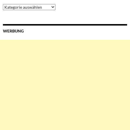
Ressorts
&
Services
WERBUNG