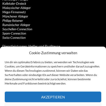
Kalletaler-Dreieck
Malaysischer-Ableger
Mega-Firmennetz
Münchener Ableger
Philipp Reisener
Rumänischer Ableger
Seychellen-Connection
Spam-Connection
Swiss-Connection
Dienstleistungen, Helfer und Profiteure
Cookie-Zustimmung verwalten
Anonymisierungsdienste, VPN- und Web-Proxy…
Anwaltliche Vertretungen, Kanzleien und Juristen
Um dir ein optimales Erlebnis zu bieten, verwenden wir Technologien wie
Bezahlsysteme, Finanzdienstleister und…
Cookies, um Geräteinformationen zu speichern und/oder darauf zuzugreifen.
Bürodienstleister, Firmengründer- und/oder…
Wenn du diesen Technologien zustimmst, können wir Daten wie das
Datenhändler, Adressbroker und zielgerichtetes…
Surfverhalten oder eindeutige IDs auf dieser Website verarbeiten. Wenn du
Hosting, Routing, Provider, Domain-, Web- und…
deine Zustimmung nicht erteilst oder zurückziehst, können bestimmte
Inkasso, Forderungsmanagement und eintreibende…
Merkmale und Funktionen beeinträchtigt werden.
Spieleanbieter, Online- und Browsergames
Onlinecasinos, Glücksspiele, Poker, Roulette & Co.
Partnerprogramme, Vertriebskanäle- und…
AKZEPTIEREN
Telekommunikationsdienstleister, Internet…
Vereine, Verbände, Vereinigungen und Lobbyisten
Web-Rotlichtbezirk, Erotik- und XXX-Anbieter