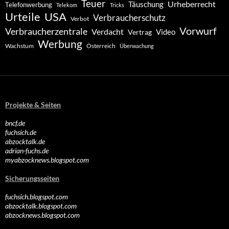
Teuer
Urheberrecht
Täuschung
Telefonwerbung
Telekom
Tricks
Urteile
USA
Verbraucherschutz
Verbot
Vorwurf
Verbraucherzentrale
Verdacht
Video
Vertrag
Werbung
Wachstum
Österreich
Überwachung
Projekte & Seiten
bncf.de
fuchsich.de
abzocktalk.de
adrian-fuchs.de
myabzocknews.blogspot.com
Sicherungsseiten
fuchsich.blogspot.com
abzocktalk.blogspot.com
abzocknews.blogspot.com