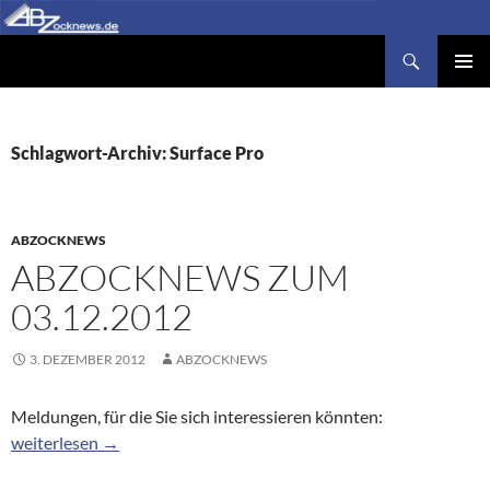
Zum
Inhalt
Suchen
Abzocknews.de
springen
PRIMÄR
MENÜ
Schlagwort-Archiv: Surface Pro
ABZOCKNEWS
ABZOCKNEWS ZUM
03.12.2012
3. DEZEMBER 2012
ABZOCKNEWS
Meldungen, für die Sie sich interessieren könnten:
Abzocknews zum 03.12.2012
weiterlesen
→