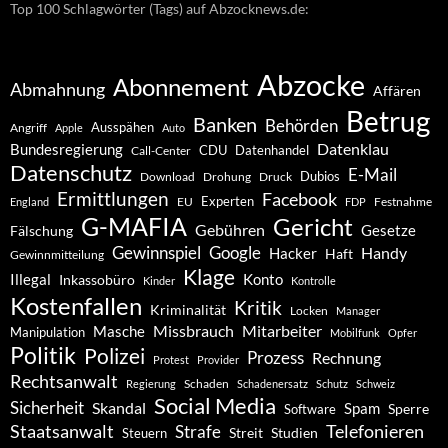
Top 100 Schlagwörter (Tags) auf Abzocknews.de:
Abzocke
Abonnement
Abmahnung
Affären
Betrug
Banken
Behörden
Ausspähen
Angriff
Apple
Auto
Datenklau
Bundesregierung
CDU
Datenhandel
Call-Center
Datenschutz
E-Mail
Dubios
Drohung
Download
Druck
Ermittlungen
Facebook
Experten
EU
Festnahme
England
FDP
G-MAFIA
Gericht
Gebühren
Gesetze
Fälschung
Gewinnspiel
Google
Handy
Hacker
Haft
Gewinnmitteilung
Klage
Konto
Illegal
Inkassobüro
Kinder
Kontrolle
Kostenfallen
Kritik
Kriminalität
Locken
Manager
Missbrauch
Mitarbeiter
Masche
Manipulation
Mobilfunk
Opfer
Politik
Polizei
Prozess
Rechnung
Protest
Provider
Rechtsanwalt
Schaden
Regierung
Schadenersatz
Schutz
Schweiz
Social Media
Sicherheit
Skandal
Spam
Software
Sperre
Staatsanwalt
Telefonieren
Strafe
Studien
Steuern
Streit