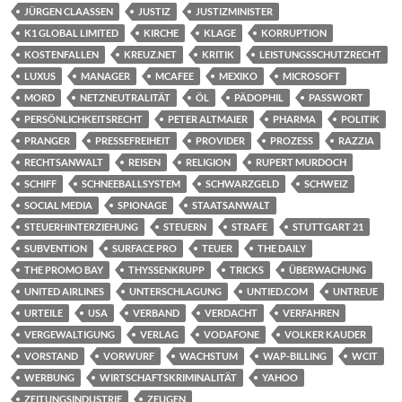
JÜRGEN CLAASSEN
JUSTIZ
JUSTIZMINISTER
K1 GLOBAL LIMITED
KIRCHE
KLAGE
KORRUPTION
KOSTENFALLEN
KREUZ.NET
KRITIK
LEISTUNGSSCHUTZRECHT
LUXUS
MANAGER
MCAFEE
MEXIKO
MICROSOFT
MORD
NETZNEUTRALITÄT
ÖL
PÄDOPHIL
PASSWORT
PERSÖNLICHKEITSRECHT
PETER ALTMAIER
PHARMA
POLITIK
PRANGER
PRESSEFREIHEIT
PROVIDER
PROZESS
RAZZIA
RECHTSANWALT
REISEN
RELIGION
RUPERT MURDOCH
SCHIFF
SCHNEEBALLSYSTEM
SCHWARZGELD
SCHWEIZ
SOCIAL MEDIA
SPIONAGE
STAATSANWALT
STEUERHINTERZIEHUNG
STEUERN
STRAFE
STUTTGART 21
SUBVENTION
SURFACE PRO
TEUER
THE DAILY
THE PROMO BAY
THYSSENKRUPP
TRICKS
ÜBERWACHUNG
UNITED AIRLINES
UNTERSCHLAGUNG
UNTIED.COM
UNTREUE
URTEILE
USA
VERBAND
VERDACHT
VERFAHREN
VERGEWALTIGUNG
VERLAG
VODAFONE
VOLKER KAUDER
VORSTAND
VORWURF
WACHSTUM
WAP-BILLING
WCIT
WERBUNG
WIRTSCHAFTSKRIMINALITÄT
YAHOO
ZEITUNGSINDUSTRIE
ZEUGEN