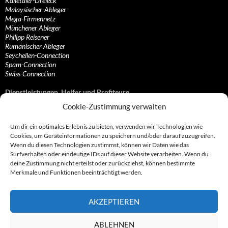
Kalletaler-Dreieck
Malaysischer-Ableger
Mega-Firmennetz
Münchener Ableger
Philipp Reisener
Rumänischer Ableger
Seychellen-Connection
Spam-Connection
Swiss-Connection
Dienstleistungen, Helfer und Profiteure
Cookie-Zustimmung verwalten
Anonymisierungsdienste, VPN- und Web-Proxy…
Anwaltliche Vertretungen, Kanzleien und Juristen
Um dir ein optimales Erlebnis zu bieten, verwenden wir Technologien wie
Bezahlsysteme, Finanzdienstleister und…
Cookies, um Geräteinformationen zu speichern und/oder darauf zuzugreifen.
Bürodienstleister, Firmengründer- und/oder…
Wenn du diesen Technologien zustimmst, können wir Daten wie das
Datenhändler, Adressbroker und zielgerichtetes…
Surfverhalten oder eindeutige IDs auf dieser Website verarbeiten. Wenn du
Hosting, Routing, Provider, Domain-, Web- und…
deine Zustimmung nicht erteilst oder zurückziehst, können bestimmte
Inkasso, Forderungsmanagement und eintreibende…
Merkmale und Funktionen beeinträchtigt werden.
Spieleanbieter, Online- und Browsergames
Onlinecasinos, Glücksspiele, Poker, Roulette & Co.
Partnerprogramme, Vertriebskanäle- und…
AKZEPTIEREN
Telekommunikationsdienstleister, Internet…
Vereine, Verbände, Vereinigungen und Lobbyisten
Web-Rotlichtbezirk, Erotik- und XXX-Anbieter
ABLEHNEN