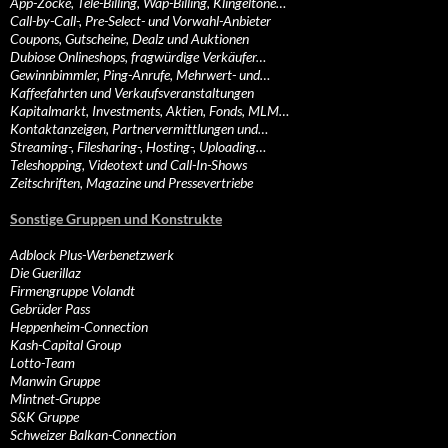
App-Zocke, Tele-Billing, Wap-Billing, Klingeltöne…
Call-by-Call-, Pre-Select- und Vorwahl-Anbieter
Coupons, Gutscheine, Dealz und Auktionen
Dubiose Onlineshops, fragwürdige Verkäufer…
Gewinnbimmler, Ping-Anrufe, Mehrwert- und…
Kaffeefahrten und Verkaufsveranstaltungen
Kapitalmarkt, Investments, Aktien, Fonds, MLM…
Kontaktanzeigen, Partnervermittlungen und…
Streaming-, Filesharing-, Hosting-, Uploading…
Teleshopping, Videotext und Call-In-Shows
Zeitschriften, Magazine und Pressevertriebe
Sonstige Gruppen und Konstrukte
Adblock Plus-Werbenetzwerk
Die Guerillaz
Firmengruppe Volandt
Gebrüder Pass
Heppenheim-Connection
Kash-Capital Group
Lotto-Team
Manwin Gruppe
Mintnet-Gruppe
S&K Gruppe
Schweizer Balkan-Connection