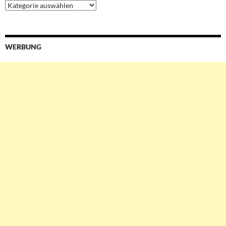
Ressorts
&
Services
WERBUNG