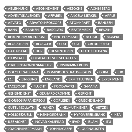
ABLEHNUNG
ABONNEMENT
ABZOCKE
ACHIM BERG
ADVENTSKALENDER
AFFÄREN
ANGELA MERKEL
APPLE
ARVATO
ARVATO INFOSCORE
ATOMKRAFT
BAHLSEN
BAHN
BANKEN
BARCLAYS
BEATE MERK
BENZIN
BERLINER MORGENPOST
BERTELSMANN
BETRUG
BIOSPRIT
BLOCKIEREN
BLOGGER
CDU
CIA
CREDIT SUISSE
DATENKLAU
DDR
DEMENTIEREN
DEUTSCHE BANK
DIEBSTAHL
DIGITALE GESELLSCHAFT E.V.
DIRK JENS NONNENMACHER
DISKRIMINIERUNG
DOLCE U. GABBANA
DOMINIQUE STRAUSS-KAHN
DUBAI
E10
E15
EINIGUNG
ENGLAND
ERMITTLUNGEN
EXPERIMENT
FACEBOOK
FLUCHT
FOODWATCH
G-MAFIA
GEHEIMDIENST
GERHARD CROMME
GERICHT
GIORGOS PAPANDREOU
GORLEBEN
GRIECHENLAND
GUSTL MOLLATH
HANDY
HELMUT KIENER
HETZEN
HOMOSEXUELL
HSH NORDBANK
HYPOVEREINSBANK
IKEA
ILSE AIGNER
INGVAR KAMPRAD
IPAD
ISLAM
ITU
JOACHIM HERRMANN
JOHN MCAFFE
JOURNALISTEN