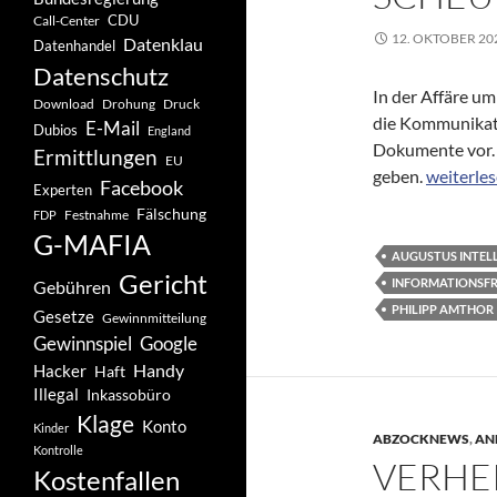
CDU
Call-Center
12. OKTOBER 20
Datenklau
Datenhandel
Datenschutz
In der Affäre u
Drohung
Download
Druck
die Kommunikatio
E-Mail
Dubios
England
Dokumente vor. 
Ermittlungen
EU
Der Verk
geben.
weiterle
Facebook
Experten
Fälschung
Festnahme
FDP
G-MAFIA
AUGUSTUS INTEL
Gericht
INFORMATIONSFR
Gebühren
PHILIPP AMTHOR
Gesetze
Gewinnmitteilung
Gewinnspiel
Google
Handy
Hacker
Haft
Illegal
Inkassobüro
Klage
Konto
Kinder
ABZOCKNEWS
,
AN
Kontrolle
VERHE
Kostenfallen