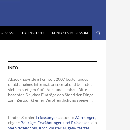
 & PRESSE
DATENSCHUTZ
KONTAKT & IMPRESSUM
INFO
Abzocknews.de ist ein seit 2007 bestehendes
unabhängiges Informationsportal und befindet
sich im stetigen Auf-, Aus- und Umbau. Bitte
beachten Sie, dass Einträge den Stand der Dinge
zum Zeitpunkt einer Veröffentlichung spiegeln.
Finden Sie hier
Erfassungen
, aktuelle
Warnungen
,
eigene
Beiträge
,
Erwähnungen und Präsenzen
, ein
Webverzeichnis
,
Archivmaterial
,
getwittertes
,