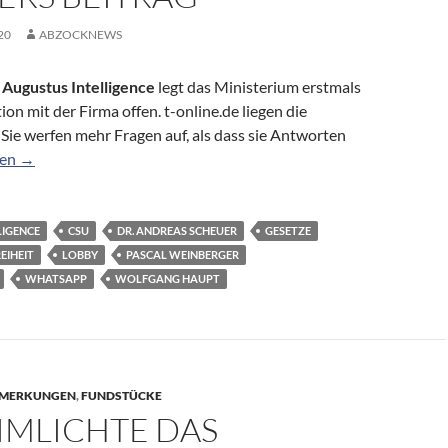
20
ABZOCKNEWS
m
Augustus Intelligence
legt das Ministerium erstmals
n mit der Firma offen. t-online.de liegen die
Sie werfen mehr Fragen auf, als dass sie Antworten
ehrsminister und Augustus Intelligence: Amthors Werk und Scheu
sen
→
LIGENCE
CSU
DR. ANDREAS SCHEUER
GESETZE
EIHEIT
LOBBY
PASCAL WEINBERGER
WHATSAPP
WOLFGANG HAUPT
MERKUNGEN
,
FUNDSTÜCKE
IMLICHTE DAS