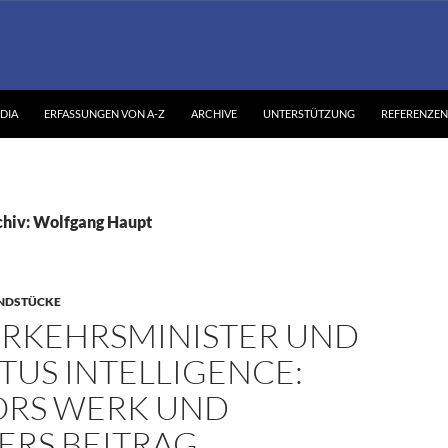
DIA
ERFASSUNGEN VON A-Z
ARCHIVE
UNTERSTÜTZUNG
REFERENZEN
hiv: Wolfgang Haupt
NDSTÜCKE
ERKEHRSMINISTER UND
TUS INTELLIGENCE:
RS WERK UND
ERS BEITRAG