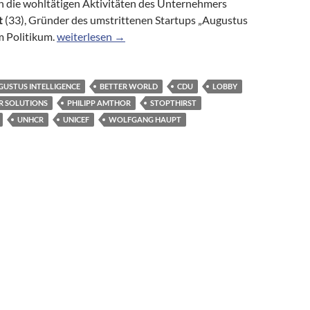
 die wohltätigen Aktivitäten des Unternehmers
t
(33), Gründer des umstrittenen Startups „Augustus
Neue Zweifel an Gründer von „Augustus“: Amthor war
um Politikum.
weiterlesen
→
GUSTUS INTELLIGENCE
BETTER WORLD
CDU
LOBBY
R SOLUTIONS
PHILIPP AMTHOR
STOPTHIRST
UNHCR
UNICEF
WOLFGANG HAUPT