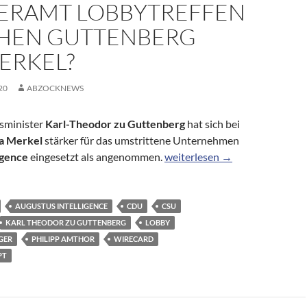
ERAMT LOBBYTREFFEN
HEN GUTTENBERG
ERKEL?
20
ABZOCKNEWS
sminister
Karl-Theodor zu Guttenberg
hat sich bei
a Merkel
stärker für das umstrittene Unternehmen
Verheimlichte das Kanzleramt
igence
eingesetzt als angenommen.
weiterlesen
→
AUGUSTUS INTELLIGENCE
CDU
CSU
KARL THEODOR ZU GUTTENBERG
LOBBY
GER
PHILIPP AMTHOR
WIRECARD
PT