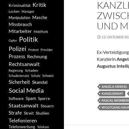
KANZL
Kritik
Kriminalität
Locken
Manager
ZWISC
Masche
Manipulation
UND M
Missbrauch
Mitarbeiter
Mobilfunk
12. OKTOBER 20
Politik
Opfer
Polizei
Protest
Provider
Ex-Verteidigung
Prozess
Rechnung
Kanzlerin
Angel
Rechtsanwalt
Augustus Intell
Schaden
Regierung
Schadenersatz
Schutz
Schweiz
Sicherheit
Skandal
ANGELA MERKEL
Social Media
KANZLERAMT
Spam
Software
Sperre
PASCAL WEINBER
Staatsanwalt
Steuern
WOLFGANG HAU
Strafe
Studien
Streit
Telefonieren
Telefonwerbung
Telekom