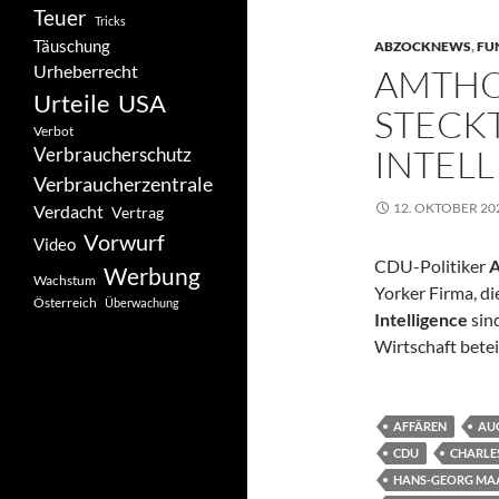
Teuer
Tricks
Täuschung
ABZOCKNEWS
,
FU
Urheberrecht
AMTHO
Urteile
USA
STECK
Verbot
INTEL
Verbraucherschutz
Verbraucherzentrale
12. OKTOBER 20
Verdacht
Vertrag
Vorwurf
Video
CDU-Politiker
Werbung
Wachstum
Yorker Firma, di
Österreich
Überwachung
Intelligence
sin
Wirtschaft betei
AFFÄREN
AU
CDU
CHARLE
HANS-GEORG MAA