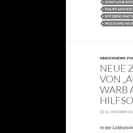
KÜNSTLICHE INTEL
PHILIPP AMTHOR
SPITZBERG PART
WOLFGANG HAU
ABZOCKNEWS
,
FU
NEUE 
VON „
WARB 
HILFS
12. OKTOBER 20
In der Lobbyism