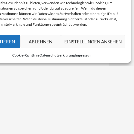
ptimales Erlebnis zu bieten, verwenden wir Technologien wie Cookies, um
ationen zu speichern und/oder darauf zuzugreifen. Wenn du diesen
 zustimmst, können wir Daten wie das Surfverhalten oder eindeutige IDs auf
te verarbeiten. Wenn du deine Zustimmung nicht erteilst oder zurückziehst,
immte Merkmale und Funktionen beeinträchtigt werden.
TIEREN
ABLEHNEN
EINSTELLUNGEN ANSEHEN
Cookie-Richtlinie
Datenschutzerklärung
Impressum
Konstrukte rund um die Nutzlosbranche