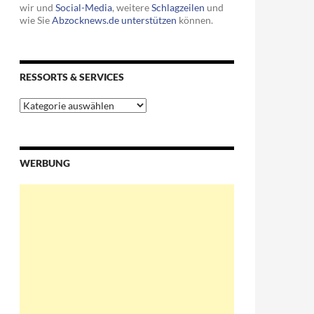
wir und
Social-Media
, weitere
Schlagzeilen
und
wie Sie
Abzocknews.de unterstützen
können.
RESSORTS & SERVICES
Ressorts
ers Beitrag
&
Services
WERBUNG