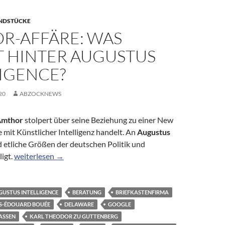
NDSTÜCKE
R-AFFÄRE: WAS
T HINTER AUGUSTUS
LIGENCE?
20
ABZOCKNEWS
Amthor
stolpert über seine Beziehung zu einer New
e mit Künstlicher Intelligenz handelt. An
Augustus
d etliche Größen der deutschen Politik und
Amthor-Affäre: Was steckt hinter Augustus Intelligence?
ligt.
weiterlesen
→
GUSTUS INTELLIGENCE
BERATUNG
BRIEFKASTENFIRMA
S-ÉDOUARD BOUÉE
DELAWARE
GOOGLE
SSEN
KARL THEODOR ZU GUTTENBERG