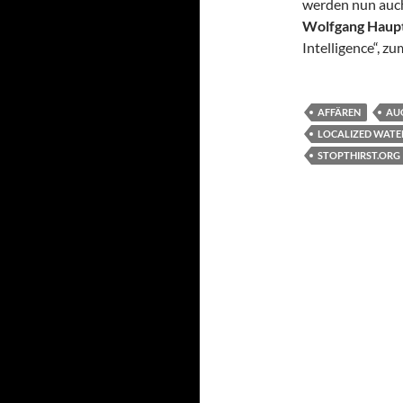
werden nun auch
Wolfgang Haup
Intelligence“, z
AFFÄREN
AU
LOCALIZED WATE
STOPTHIRST.ORG