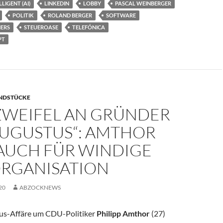
LIGENT (AI)
LINKEDIN
LOBBY
PASCAL WEINBERGER
POLITIK
ROLAND BERGER
SOFTWARE
NERS
STEUEROASE
TELEFÓNICA
PT
NDSTÜCKE
ZWEIFEL AN GRÜNDER
AUGUSTUS“: AMTHOR
AUCH FÜR WINDIGE
ORGANISATION
20
ABZOCKNEWS
us-Affäre um CDU-Politiker
Philipp Amthor
(27)