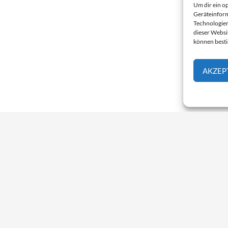
Um dir ein o
Geräteinform
Technologien
dieser Websi
können best
AKZEP
II
Branchen, Gefahren und Maschen