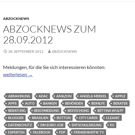
ABZOCKNEWS
ABZOCKNEWS ZUM
28.09.2012
28. SEPTEMBER 2012
ABZOCKNEWS
Meldungen, für die Sie sich interessieren könnten:
Abzocknews zum 28.09.2012
weiterlesen
→
ABMAHNUNG
ADAC
AMAZON
ANGELA MERKEL
APPLE
APPS
AUTO
BANKEN
BEHÖRDEN
BEIHILFE
BERATER
BERATUNG
BESCHNEIDUNG
BESTECHUNG
BETTINA WULFF
BLOGGER
BRASILIEN
BUTTON
CITY CARDS
CLEANIT
DATENSCHUTZ
EIN-EURO-JOB
ENTSCHULDIGUNG
EU
EXPERTEN
FACEBOOK
FDP
FERNSEHKRITIK TV