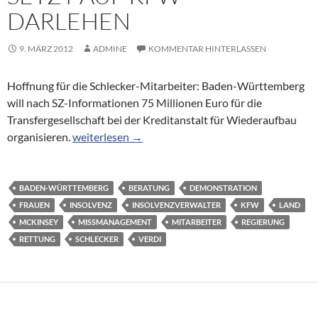
DARLEHEN
9. MÄRZ 2012
ADMINE
KOMMENTAR HINTERLASSEN
Hoffnung für die Schlecker-Mitarbeiter: Baden-Württemberg
will nach SZ-Informationen 75 Millionen Euro für die
Transfergesellschaft bei der Kreditanstalt für Wiederaufbau
Schlecker: Insolvenzverwalter setzt auf KfW-Darl
organisieren.
weiterlesen
→
BADEN-WÜRTTEMBERG
BERATUNG
DEMONSTRATION
FRAUEN
INSOLVENZ
INSOLVENZVERWALTER
KFW
LAND
MCKINSEY
MISSMANAGEMENT
MITARBEITER
REGIERUNG
RETTUNG
SCHLECKER
VERDI