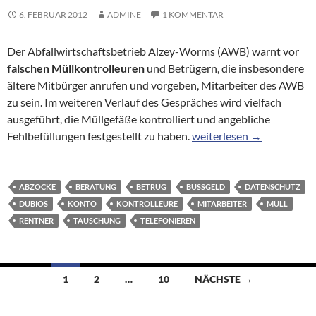
6. FEBRUAR 2012
ADMINE
1 KOMMENTAR
Der Abfallwirtschaftsbetrieb Alzey-Worms (AWB) warnt vor
falschen Müllkontrolleuren
und Betrügern, die insbesondere
ältere Mitbürger anrufen und vorgeben, Mitarbeiter des AWB
zu sein. Im weiteren Verlauf des Gespräches wird vielfach
ausgeführt, die Müllgefäße kontrolliert und angebliche
Betrug: Müllkontrollen v
Fehlbefüllungen festgestellt zu haben.
weiterlesen
→
ABZOCKE
BERATUNG
BETRUG
BUSSGELD
DATENSCHUTZ
DUBIOS
KONTO
KONTROLLEURE
MITARBEITER
MÜLL
RENTNER
TÄUSCHUNG
TELEFONIEREN
Beitragsnavigation
1
2
…
10
NÄCHSTE →