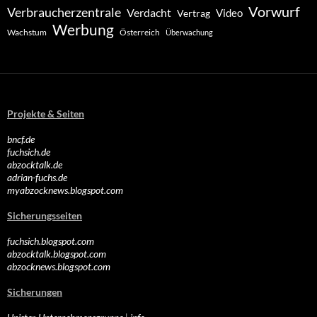
Vorwurf
Verbraucherzentrale
Verdacht
Video
Vertrag
Werbung
Wachstum
Österreich
Überwachung
Projekte & Seiten
bncf.de
fuchsich.de
abzocktalk.de
adrian-fuchs.de
myabzocknews.blogspot.com
Sicherungsseiten
fuchsich.blogspot.com
abzocktalk.blogspot.com
abzocknews.blogspot.com
Sicherungen