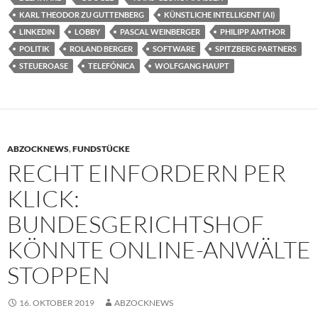
KARL THEODOR ZU GUTTENBERG
KÜNSTLICHE INTELLIGENT (AI)
LINKEDIN
LOBBY
PASCAL WEINBERGER
PHILIPP AMTHOR
POLITIK
ROLAND BERGER
SOFTWARE
SPITZBERG PARTNERS
STEUEROASE
TELEFÓNICA
WOLFGANG HAUPT
ABZOCKNEWS
,
FUNDSTÜCKE
RECHT EINFORDERN PER
KLICK:
BUNDESGERICHTSHOF
KÖNNTE ONLINE-ANWÄLTE
STOPPEN
16. OKTOBER 2019
ABZOCKNEWS