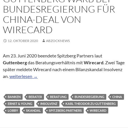
BUNDESREGIERUNG FÜR
CHINA-DEAL VON
WIRECARD
12. OKTOBER 2020
ABZOCKNEWS
Am 23. Juni 2020 beendete Spitzberg Partners laut
Guttenberg
das Beratungsverhältnis mit
Wirecard
. Zwei Tage
später meldete Wirecard nach einem Bilanzskandal Insolvenz
Berater für Skandalfirma: Guttenberg warb bei Bundesregie
an.
weiterlesen
→
BANKEN
BERATER
BERATUNG
BUNDESREGIERUNG
CHINA
ERNST & YOUNG
INSOLVENZ
KARL THEODOR ZU GUTTENBERG
LOBBY
SKANDAL
SPITZBERG PARTNERS
WIRECARD