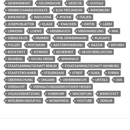
GEHEIMDIENST
GELDWÄSCHE
GESETZE
GOOGLE
HEINRICH MARIA SCHULTE
ILIJA TROJANOW
IMMOBILIEN
IMMUNITÄT
INSOLVENZ
IPHONE
ITALIEN
JOSEPH BLATTER
KLAGE
KNACKEN
KRITIK
LÄRM
LINKEDIN
LOEWE
MISSBRAUCH
MISSHANDLUNG
NSA
OBDACHLOS
PANNEN
PHIL ZIMMERMANN
PLAGIATE
POLIZEI
POSTBANK
RASTERFAHNDUNG
RAZZIA
REFORM
RÜCKTRITT
SCHWEIZ
SICHERHEIT
SILVIO BERLUSCONI
SKANDAL
SOCIAL MEDIA
SPAMHAUS
STAATSANWALTSCHAFT BERLIN
STAATSANWALTSCHAFT HAMBURG
STAATSTROJANER
STEUEROASE
STREIT
SUISA
SYRIEN
ÜBERWACHUNG
UNGARN
URHEBERRECHT
URTEILE
USA
VERDACHT
VERWALTUNGSGERICHTSHOF HESSEN
VOLKSVERHETZUNG
VORWURF
WACHSTUM
WERKSTATT
WÖLBERN GROUP KG
WORDPRESS
YOUTUBE
ZENSUR