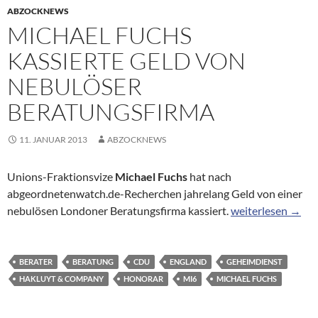
ABZOCKNEWS
MICHAEL FUCHS
KASSIERTE GELD VON
NEBULÖSER
BERATUNGSFIRMA
11. JANUAR 2013
ABZOCKNEWS
Unions-Fraktionsvize
Michael Fuchs
hat nach
abgeordnetenwatch.de-Recherchen jahrelang Geld von einer
Michael Fuchs kas
nebulösen Londoner Beratungsfirma kassiert.
weiterlesen
→
BERATER
BERATUNG
CDU
ENGLAND
GEHEIMDIENST
HAKLUYT & COMPANY
HONORAR
MI6
MICHAEL FUCHS