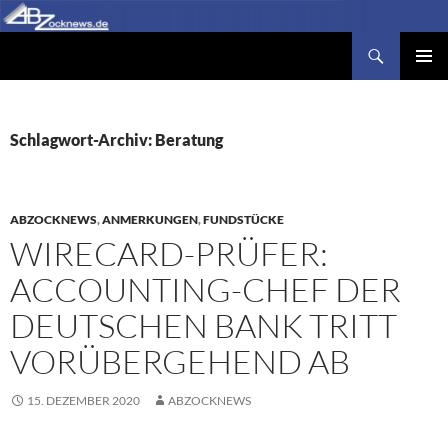
Zum
Inhalt
Suchen
Abzocknews.de
springen
PRIMÄR
MENÜ
Schlagwort-Archiv: Beratung
ABZOCKNEWS
,
ANMERKUNGEN
,
FUNDSTÜCKE
WIRECARD-PRÜFER:
ACCOUNTING-CHEF DER
DEUTSCHEN BANK TRITT
VORÜBERGEHEND AB
15. DEZEMBER 2020
ABZOCKNEWS