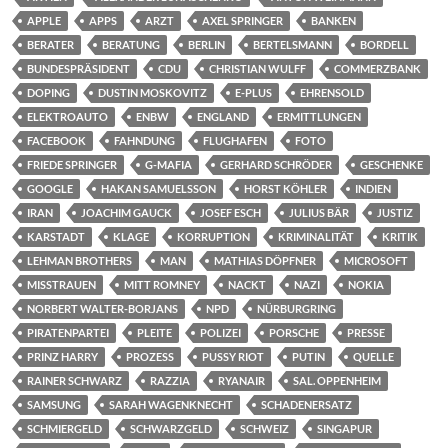
APPLE
APPS
ARZT
AXEL SPRINGER
BANKEN
BERATER
BERATUNG
BERLIN
BERTELSMANN
BORDELL
BUNDESPRÄSIDENT
CDU
CHRISTIAN WULFF
COMMERZBANK
DOPING
DUSTIN MOSKOVITZ
E-PLUS
EHRENSOLD
ELEKTROAUTO
ENBW
ENGLAND
ERMITTLUNGEN
FACEBOOK
FAHNDUNG
FLUGHAFEN
FOTO
FRIEDE SPRINGER
G-MAFIA
GERHARD SCHRÖDER
GESCHENKE
GOOGLE
HAKAN SAMUELSSON
HORST KÖHLER
INDIEN
IRAN
JOACHIM GAUCK
JOSEF ESCH
JULIUS BÄR
JUSTIZ
KARSTADT
KLAGE
KORRUPTION
KRIMINALITÄT
KRITIK
LEHMAN BROTHERS
MAN
MATHIAS DÖPFNER
MICROSOFT
MISSTRAUEN
MITT ROMNEY
NACKT
NAZI
NOKIA
NORBERT WALTER-BORJANS
NPD
NÜRBURGRING
PIRATENPARTEI
PLEITE
POLIZEI
PORSCHE
PRESSE
PRINZ HARRY
PROZESS
PUSSY RIOT
PUTIN
QUELLE
RAINER SCHWARZ
RAZZIA
RYANAIR
SAL. OPPENHEIM
SAMSUNG
SARAH WAGENKNECHT
SCHADENERSATZ
SCHMIERGELD
SCHWARZGELD
SCHWEIZ
SINGAPUR