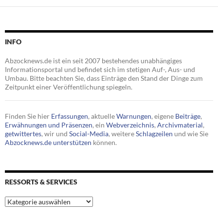
INFO
Abzocknews.de ist ein seit 2007 bestehendes unabhängiges
Informationsportal und befindet sich im stetigen Auf-, Aus- und
Umbau. Bitte beachten Sie, dass Einträge den Stand der Dinge zum
Zeitpunkt einer Veröffentlichung spiegeln.
Finden Sie hier
Erfassungen
, aktuelle
Warnungen
, eigene
Beiträge
,
Erwähnungen und Präsenzen
, ein
Webverzeichnis
,
Archivmaterial
,
getwittertes
, wir und
Social-Media
, weitere
Schlagzeilen
und wie Sie
Abzocknews.de unterstützen
können.
RESSORTS & SERVICES
Ressorts
&
Services