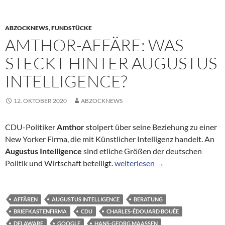
ABZOCKNEWS
,
FUNDSTÜCKE
AMTHOR-AFFÄRE: WAS
STECKT HINTER AUGUSTUS
INTELLIGENCE?
12. OKTOBER 2020
ABZOCKNEWS
CDU-Politiker
Amthor
stolpert über seine Beziehung zu einer
New Yorker Firma, die mit Künstlicher Intelligenz handelt. An
Augustus Intelligence
sind etliche Größen der deutschen
Amthor-Affäre: Was steckt hinte
Politik und Wirtschaft beteiligt.
weiterlesen
→
AFFÄREN
AUGUSTUS INTELLIGENCE
BERATUNG
BRIEFKASTENFIRMA
CDU
CHARLES-ÉDOUARD BOUÉE
DELAWARE
GOOGLE
HANS-GEORG MAASSEN