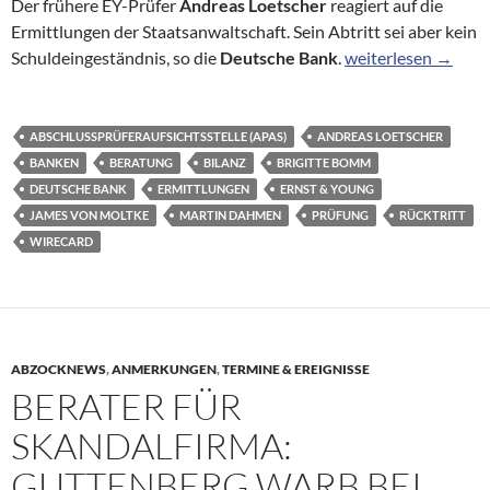
Der frühere EY-Prüfer
Andreas Loetscher
reagiert auf die
Ermittlungen der Staatsanwaltschaft. Sein Abtritt sei aber kein
Wirecard-Prüfer: A
Schuldeingeständnis, so die
Deutsche Bank
.
weiterlesen
→
ABSCHLUSSPRÜFERAUFSICHTSSTELLE (APAS)
ANDREAS LOETSCHER
BANKEN
BERATUNG
BILANZ
BRIGITTE BOMM
DEUTSCHE BANK
ERMITTLUNGEN
ERNST & YOUNG
JAMES VON MOLTKE
MARTIN DAHMEN
PRÜFUNG
RÜCKTRITT
WIRECARD
ABZOCKNEWS
,
ANMERKUNGEN
,
TERMINE & EREIGNISSE
BERATER FÜR
SKANDALFIRMA:
GUTTENBERG WARB BEI