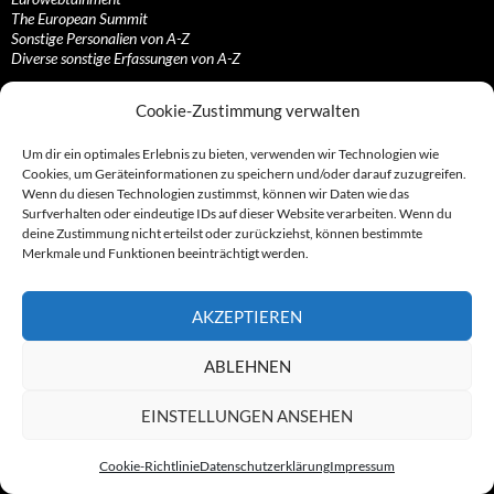
The European Summit
Sonstige Personalien von A-Z
Diverse sonstige Erfassungen von A-Z
Gesonderte Erfassungen
Cookie-Zustimmung verwalten
Die Advokaten
Um dir ein optimales Erlebnis zu bieten, verwenden wir Technologien wie
Die Firmen-Dienstleister
Cookies, um Geräteinformationen zu speichern und/oder darauf zuzugreifen.
Die Inkassierer
Wenn du diesen Technologien zustimmst, können wir Daten wie das
Die IT-Dienstleister
Surfverhalten oder eindeutige IDs auf dieser Website verarbeiten. Wenn du
Die Sonstigen
deine Zustimmung nicht erteilst oder zurückziehst, können bestimmte
Die Streamer
Merkmale und Funktionen beeinträchtigt werden.
Die Vertriebler
Die Zahlungsabwickler
AKZEPTIEREN
Branchen, Gefahren und Maschen
ABLEHNEN
Abmahnungen, Abmahn/anwälte/industrie
Abonnements und/oder Kostenfallen
EINSTELLUNGEN ANSEHEN
Adressbücher, Anzeigen- und Firmeneinträge
App-Zocke, Tele-Billing, Wap-Billing, Klingeltöne…
Cookie-Richtlinie
Datenschutzerklärung
Impressum
Call-by-Call-, Pre-Select- und Vorwahl-Anbieter
Coupons, Gutscheine, Dealz und Auktionen