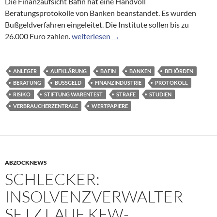
Die Finanzaufsicht Bafin hat eine Handvoll
Beratungsprotokolle von Banken beanstandet. Es wurden
Bußgeldverfahren eingeleitet. Die Institute sollen bis zu
Beratungsprotokolle: Finanzaufsicht verhä
26.000 Euro zahlen.
weiterlesen
→
ANLEGER
AUFKLÄRUNG
BAFIN
BANKEN
BEHÖRDEN
BERATUNG
BUSSGELD
FINANZINDUSTRIE
PROTOKOLL
RISIKO
STIFTUNG WARENTEST
STRAFE
STUDIEN
VERBRAUCHERZENTRALE
WERTPAPIERE
ABZOCKNEWS
SCHLECKER:
INSOLVENZVERWALTER
SETZT AUF KFW-