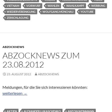
VIETNAM
VORWURF
WAHLEN
WAHLKAMPF
WERBUNG
WIEDERVEREINIGUNG
WOLFGANG MÜNCHAU
YOUTUBE
ZERSCHLAGUNG
ABZOCKNEWS
ABZOCKNEWS ZUM
23.08.2012
23. AUGUST 2012
ABZOCKNEWS
Meldungen, für die Sie sich interessieren könnten:
Abzocknews zum 23.08.2012
weiterlesen
→
AKTIEN
ALEXANDER LUKASCHENKO
ANTON WEINMANN