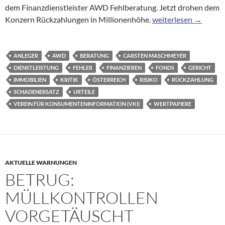
dem Finanzdienstleister AWD Fehlberatung. Jetzt drohen dem
Fehlberatung durch
Konzern Rückzahlungen in Millionenhöhe.
weiterlesen
→
ANLEGER
AWD
BERATUNG
CARSTEN MASCHMEYER
DIENSTLEISTUNG
FEHLER
FINANZIEREN
FONDS
GERICHT
IMMOBILIEN
KRITIK
ÖSTERREICH
RISIKO
RÜCKZAHLUNG
SCHADENERSATZ
URTEILE
VEREIN FÜR KONSUMENTENINFORMATION (VKI)
WERTPAPIERE
AKTUELLE WARNUNGEN
BETRUG:
MÜLLKONTROLLEN
VORGETÄUSCHT