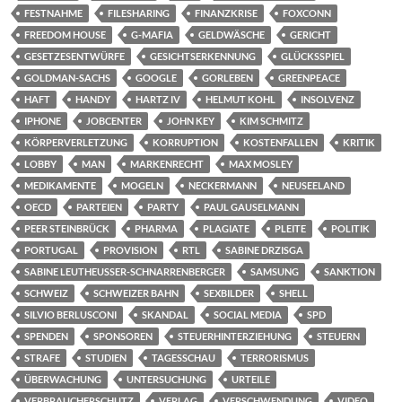
FESTNAHME
FILESHARING
FINANZKRISE
FOXCONN
FREEDOM HOUSE
G-MAFIA
GELDWÄSCHE
GERICHT
GESETZESENTWÜRFE
GESICHTSERKENNUNG
GLÜCKSSPIEL
GOLDMAN-SACHS
GOOGLE
GORLEBEN
GREENPEACE
HAFT
HANDY
HARTZ IV
HELMUT KOHL
INSOLVENZ
IPHONE
JOBCENTER
JOHN KEY
KIM SCHMITZ
KÖRPERVERLETZUNG
KORRUPTION
KOSTENFALLEN
KRITIK
LOBBY
MAN
MARKENRECHT
MAX MOSLEY
MEDIKAMENTE
MOGELN
NECKERMANN
NEUSEELAND
OECD
PARTEIEN
PARTY
PAUL GAUSELMANN
PEER STEINBRÜCK
PHARMA
PLAGIATE
PLEITE
POLITIK
PORTUGAL
PROVISION
RTL
SABINE DRZISGA
SABINE LEUTHEUSSER-SCHNARRENBERGER
SAMSUNG
SANKTION
SCHWEIZ
SCHWEIZER BAHN
SEXBILDER
SHELL
SILVIO BERLUSCONI
SKANDAL
SOCIAL MEDIA
SPD
SPENDEN
SPONSOREN
STEUERHINTERZIEHUNG
STEUERN
STRAFE
STUDIEN
TAGESSCHAU
TERRORISMUS
ÜBERWACHUNG
UNTERSUCHUNG
URTEILE
VERBRAUCHERSCHUTZ
VERLAG
VERSCHWENDUNG
VIDEO