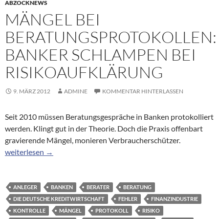
ABZOCKNEWS
MÄNGEL BEI
BERATUNGSPROTOKOLLEN:
BANKER SCHLAMPEN BEI
RISIKOAUFKLÄRUNG
9. MÄRZ 2012
ADMINE
KOMMENTAR HINTERLASSEN
Seit 2010 müssen Beratungsgespräche in Banken protokolliert
werden. Klingt gut in der Theorie. Doch die Praxis offenbart
gravierende Mängel, monieren Verbraucherschützer.
Mängel bei Beratungsprotokollen: Banker schlampen bei Risiko
weiterlesen
→
ANLEGER
BANKEN
BERATER
BERATUNG
DIE DEUTSCHE KREDITWIRTSCHAFT
FEHLER
FINANZINDUSTRIE
KONTROLLE
MÄNGEL
PROTOKOLL
RISIKO