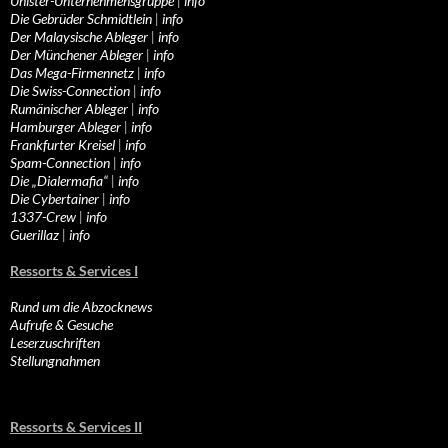
Unister-Unternehmensgruppe
|
info
Die Gebrüder Schmidtlein
|
info
Der Malaysische Ableger
|
info
Der Münchener Ableger
|
info
Das Mega-Firmennetz
|
info
Die Swiss-Connection
|
info
Rumänischer Ableger
|
info
Hamburger Ableger
|
info
Frankfurter Kreisel
|
info
Spam-Connection
|
info
Die „Dialermafia“
|
info
Die Cybertainer
|
info
1337-Crew
|
info
Guerillaz
|
info
Ressorts & Services I
Rund um die Abzocknews
Aufrufe & Gesuche
Leserzuschriften
Stellungnahmen
Ressorts & Services II