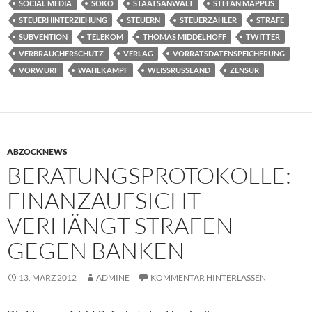
SOCIAL MEDIA
SOKO
STAATSANWALT
STEFAN MAPPUS
STEUERHINTERZIEHUNG
STEUERN
STEUERZAHLER
STRAFE
SUBVENTION
TELEKOM
THOMAS MIDDELHOFF
TWITTER
VERBRAUCHERSCHUTZ
VERLAG
VORRATSDATENSPEICHERUNG
VORWURF
WAHLKAMPF
WEISSRUSSLAND
ZENSUR
ABZOCKNEWS
BERATUNGSPROTOKOLLE:
FINANZAUFSICHT
VERHÄNGT STRAFEN
GEGEN BANKEN
13. MÄRZ 2012
ADMINE
KOMMENTAR HINTERLASSEN