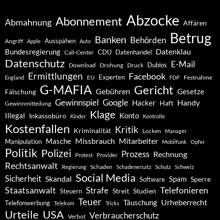
Abzocke
Abonnement
Abmahnung
Affären
Betrug
Banken
Behörden
Ausspähen
Angriff
Apple
Auto
Datenklau
Bundesregierung
CDU
Datenhandel
Call-Center
Datenschutz
E-Mail
Dubios
Drohung
Download
Druck
Ermittlungen
Facebook
Experten
EU
Festnahme
England
FDP
G-MAFIA
Gericht
Gebühren
Gesetze
Fälschung
Gewinnspiel
Google
Handy
Hacker
Haft
Gewinnmitteilung
Klage
Konto
Illegal
Inkassobüro
Kinder
Kontrolle
Kostenfallen
Kritik
Kriminalität
Locken
Manager
Missbrauch
Mitarbeiter
Masche
Manipulation
Mobilfunk
Opfer
Politik
Polizei
Prozess
Rechnung
Protest
Provider
Rechtsanwalt
Schaden
Regierung
Schadenersatz
Schutz
Schweiz
Social Media
Sicherheit
Skandal
Spam
Software
Sperre
Staatsanwalt
Telefonieren
Strafe
Studien
Steuern
Streit
Teuer
Urheberrecht
Täuschung
Telefonwerbung
Telekom
Tricks
Urteile
USA
Verbraucherschutz
Verbot