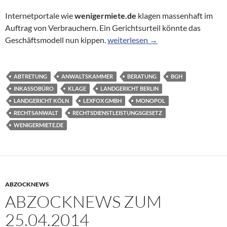
Internetportale wie
wenigermiete.de
klagen massenhaft im
Auftrag von Verbrauchern. Ein Gerichtsurteil könnte das
Recht einfordern per Klick: Bund
Geschäftsmodell nun kippen.
weiterlesen
→
ABTRETUNG
ANWALTSKAMMER
BERATUNG
BGH
INKASSOBÜRO
KLAGE
LANDGERICHT BERLIN
LANDGERICHT KÖLN
LEXFOX GMBH
MONOPOL
RECHTSANWALT
RECHTSDIENSTLEISTUNGSGESETZ
WENIGERMIETE.DE
ABZOCKNEWS
ABZOCKNEWS ZUM
25.04.2014