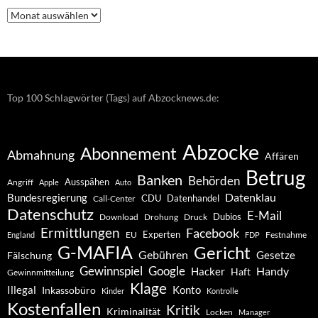
Nachrichten
–
Archiv
Top 100 Schlagwörter (Tags) auf Abzocknews.de:
Abzocke
Abonnement
Abmahnung
Affären
Betrug
Banken
Behörden
Ausspähen
Angriff
Apple
Auto
Datenklau
Bundesregierung
CDU
Datenhandel
Call-Center
Datenschutz
E-Mail
Dubios
Drohung
Download
Druck
Ermittlungen
Facebook
Experten
EU
Festnahme
England
FDP
G-MAFIA
Gericht
Gebühren
Gesetze
Fälschung
Gewinnspiel
Google
Handy
Hacker
Haft
Gewinnmitteilung
Klage
Konto
Illegal
Inkassobüro
Kinder
Kontrolle
Kostenfallen
Kritik
Kriminalität
Locken
Manager