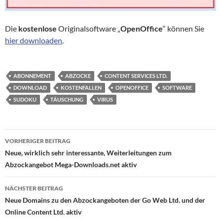
Die
kostenlose
Originalsoftware „
OpenOffice
“ können Sie
hier downloaden
.
ABONNEMENT
ABZOCKE
CONTENT SERVICES LTD.
DOWNLOAD
KOSTENFALLEN
OPENOFFICE
SOFTWARE
SUDOKU
TÄUSCHUNG
VIRUS
Beitragsnavigation
VORHERIGER BEITRAG
Neue, wirklich sehr interessante, Weiterleitungen zum
Abzockangebot Mega-Downloads.net aktiv
NÄCHSTER BEITRAG
Neue Domains zu den Abzockangeboten der Go Web Ltd. und der
Online Content Ltd. aktiv