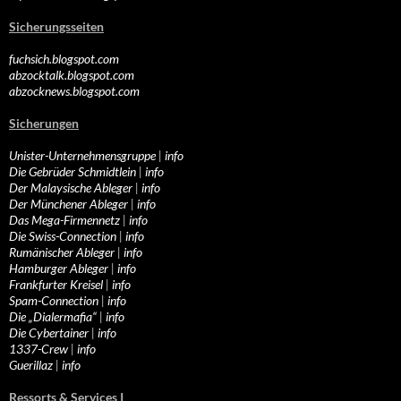
Sicherungsseiten
fuchsich.blogspot.com
abzocktalk.blogspot.com
abzocknews.blogspot.com
Sicherungen
Unister-Unternehmensgruppe
|
info
Die Gebrüder Schmidtlein
|
info
Der Malaysische Ableger
|
info
Der Münchener Ableger
|
info
Das Mega-Firmennetz
|
info
Die Swiss-Connection
|
info
Rumänischer Ableger
|
info
Hamburger Ableger
|
info
Frankfurter Kreisel
|
info
Spam-Connection
|
info
Die „Dialermafia“
|
info
Die Cybertainer
|
info
1337-Crew
|
info
Guerillaz
|
info
Ressorts & Services I