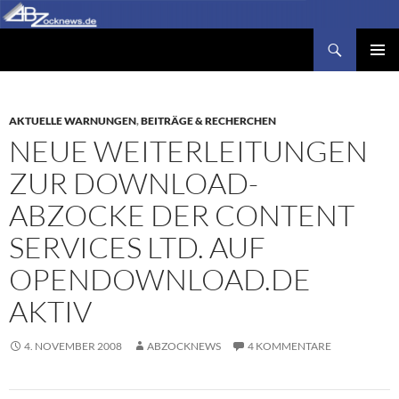
Zum
Inhalt
Suchen
Abzocknews.de
springen
PRIMÄR
MENÜ
AKTUELLE WARNUNGEN
,
BEITRÄGE & RECHERCHEN
NEUE WEITERLEITUNGEN
ZUR DOWNLOAD-
ABZOCKE DER CONTENT
SERVICES LTD. AUF
OPENDOWNLOAD.DE
AKTIV
4. NOVEMBER 2008
ABZOCKNEWS
4 KOMMENTARE