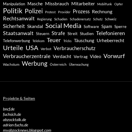
Missbrauch
Mitarbeiter
Masche
Manipulation
Mobilfunk
Opfer
Politik
Polizei
Prozess
Rechnung
Protest
Provider
Rechtsanwalt
Schaden
Regierung
Schadenersatz
Schutz
Schweiz
Social Media
Sicherheit
Skandal
Spam
Software
Sperre
Staatsanwalt
Telefonieren
Strafe
Studien
Steuern
Streit
Teuer
Urheberrecht
Täuschung
Telefonwerbung
Telekom
Tricks
Urteile
USA
Verbraucherschutz
Verbot
Vorwurf
Verbraucherzentrale
Verdacht
Video
Vertrag
Werbung
Wachstum
Österreich
Überwachung
Projekte & Seiten
bncf.de
fuchsich.de
abzocktalk.de
adrian-fuchs.de
myabzocknews.blogspot.com