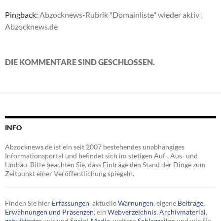
Pingback:
Abzocknews-Rubrik "Domainliste" wieder aktiv |
Abzocknews.de
DIE KOMMENTARE SIND GESCHLOSSEN.
INFO
Abzocknews.de ist ein seit 2007 bestehendes unabhängiges
Informationsportal und befindet sich im stetigen Auf-, Aus- und
Umbau. Bitte beachten Sie, dass Einträge den Stand der Dinge zum
Zeitpunkt einer Veröffentlichung spiegeln.
Finden Sie hier
Erfassungen
, aktuelle
Warnungen
, eigene
Beiträge
,
Erwähnungen und Präsenzen
, ein
Webverzeichnis
,
Archivmaterial
,
getwittertes
, wir und
Social-Media
, weitere
Schlagzeilen
und wie Sie