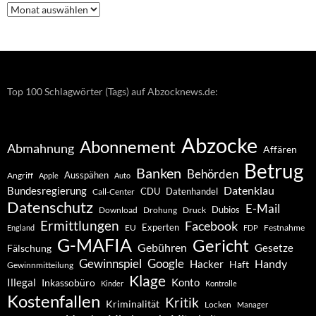
Nachrichten
–
Archiv
Top 100 Schlagwörter (Tags) auf Abzocknews.de:
Abzocke
Abonnement
Abmahnung
Affären
Betrug
Banken
Behörden
Ausspähen
Angriff
Apple
Auto
Datenklau
Bundesregierung
CDU
Datenhandel
Call-Center
Datenschutz
E-Mail
Dubios
Drohung
Download
Druck
Ermittlungen
Facebook
Experten
EU
Festnahme
England
FDP
G-MAFIA
Gericht
Gebühren
Gesetze
Fälschung
Gewinnspiel
Google
Handy
Hacker
Haft
Gewinnmitteilung
Klage
Konto
Illegal
Inkassobüro
Kinder
Kontrolle
Kostenfallen
Kritik
Kriminalität
Locken
Manager