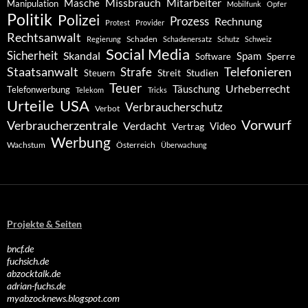
Missbrauch
Mitarbeiter
Masche
Manipulation
Mobilfunk
Opfer
Politik
Polizei
Prozess
Rechnung
Protest
Provider
Rechtsanwalt
Schaden
Regierung
Schadenersatz
Schutz
Schweiz
Social Media
Sicherheit
Skandal
Spam
Software
Sperre
Staatsanwalt
Telefonieren
Strafe
Studien
Steuern
Streit
Teuer
Urheberrecht
Täuschung
Telefonwerbung
Telekom
Tricks
Urteile
USA
Verbraucherschutz
Verbot
Vorwurf
Verbraucherzentrale
Verdacht
Video
Vertrag
Werbung
Wachstum
Österreich
Überwachung
Projekte & Seiten
bncf.de
fuchsich.de
abzocktalk.de
adrian-fuchs.de
myabzocknews.blogspot.com