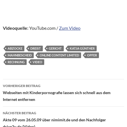
Videoquelle:
YouTube.com /
Zum Video
ABZOCKE
DREIST
GERICHT
KATJA GÜNTHER
MAHNBESCHEID
ONLINE CONTENT LIMITED
OPFER
RECHNUNG
VIDEO
Beitragsnavigation
VORHERIGER BEITRAG
Webseiten mit Kinderpornografie lassen sich schnell aus dem
Internet entfernen
NÄCHSTER BEITRAG
Akte 09 vom 26.05.09 über nimimit.de und den Nachfolger
drive2u.de (Video)