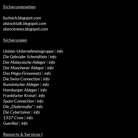
Sicherungsseiten
fuchsich.blogspot.com
abzocktalk.blogspot.com
abzocknews.blogspot.com
Sicherungen
Unister-Unternehmensgruppe
|
info
Die Gebrüder Schmidtlein
|
info
Der Malaysische Ableger
|
info
Der Münchener Ableger
|
info
Das Mega-Firmennetz
|
info
Die Swiss-Connection
|
info
Rumänischer Ableger
|
info
Hamburger Ableger
|
info
Frankfurter Kreisel
|
info
Spam-Connection
|
info
Die „Dialermafia“
|
info
Die Cybertainer
|
info
1337-Crew
|
info
Guerillaz
|
info
Ressorts & Services I