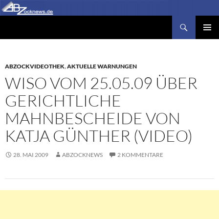
Zum
Inhalt
Suchen
Abzocknews.de
springen
PRIMÄR
MENÜ
ABZOCKVIDEOTHEK
,
AKTUELLE WARNUNGEN
WISO VOM 25.05.09 ÜBER
GERICHTLICHE
MAHNBESCHEIDE VON
KATJA GÜNTHER (VIDEO)
28. MAI 2009
ABZOCKNEWS
2 KOMMENTARE