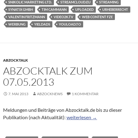
SNIKOLIC MARKETING LTD.
STREAMCLOUD.EU
STREAMING
SYNATIX GMBH
TIM CAMMANN
UPLOADED
URHEBERRECHT
VALENTIN FRITZMANN
VIDEO2K.TV
WEB CONTENT FZE
WERBUNG
YIELDADS
YOULOAD.TO
ABZOCKTALK
ABZOCKTALK ZUM
07.05.2013
7. MAI 2013
ABZOCKNEWS
1 KOMMENTAR
Meldungen und Beiträge von Abzocktalk.de bis zu dieser
Abzocktalk zum 07.05.2013
Publikation (nach Aktualität):
weiterlesen
→