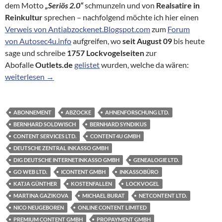
dem Motto
„Seriös 2.0“
schmunzeln und von
Realsatire in
Reinkultur
sprechen – nachfolgend möchte ich hier einen
Verweis von Antiabzockenet.Blogspot.com
zum
Forum
von Autosec4u.info
aufgreifen, wo
seit August 09
bis heute
sage und schreibe
1757 Lockvogelseiten
zur
Abofalle
Outlets.de
gelistet
wurden, welche da wären:
Über langjähriges Wirken des Frankfurter Kreisels und 1.757 Lo
weiterlesen
→
ABONNEMENT
ABZOCKE
AHNENFORSCHUNG LTD.
BERNHARD SOLDWISCH
BERNHARD SYNDIKUS
CONTENT SERVICES LTD.
CONTENT4U GMBH
DEUTSCHE ZENTRAL INKASSO GMBH
DIG DEUTSCHE INTERNETINKASSO GMBH
GENEALOGIE LTD.
GO WEB LTD.
ICONTENT GMBH
INKASSOBÜRO
KATJA GÜNTHER
KOSTENFALLEN
LOCKVOGEL
MARTINA GAZIKOVA
MICHAEL BURAT
NETCONTENT LTD.
NICO NEUGEBOREN
ONLINE CONTENT LIMITED
PREMIUM CONTENT GMBH
PROPAYMENT GMBH