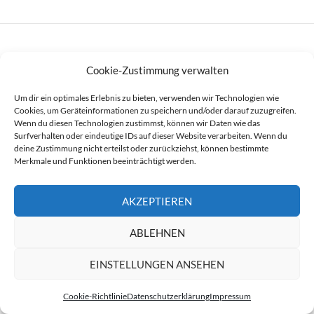
Cookie-Zustimmung verwalten
INFO
Um dir ein optimales Erlebnis zu bieten, verwenden wir Technologien wie
Abzocknews.de ist ein seit 2007 bestehendes unabhängiges
Cookies, um Geräteinformationen zu speichern und/oder darauf zuzugreifen.
Informationsportal und befindet sich im stetigen Auf-, Aus- und
Wenn du diesen Technologien zustimmst, können wir Daten wie das
Umbau. Bitte beachten Sie, dass Einträge den Stand der Dinge zum
Surfverhalten oder eindeutige IDs auf dieser Website verarbeiten. Wenn du
Zeitpunkt einer Veröffentlichung spiegeln.
deine Zustimmung nicht erteilst oder zurückziehst, können bestimmte
Merkmale und Funktionen beeinträchtigt werden.
Finden Sie hier
Erfassungen
, aktuelle
Warnungen
, eigene
Beiträge
,
Erwähnungen und Präsenzen
, ein
Webverzeichnis
,
Archivmaterial
,
AKZEPTIEREN
getwittertes
, wir und
Social-Media
, weitere
Schlagzeilen
und wie Sie
Abzocknews.de unterstützen
können.
ABLEHNEN
EINSTELLUNGEN ANSEHEN
RESSORTS & SERVICES
Cookie-Richtlinie
Datenschutzerklärung
Impressum
Ressorts