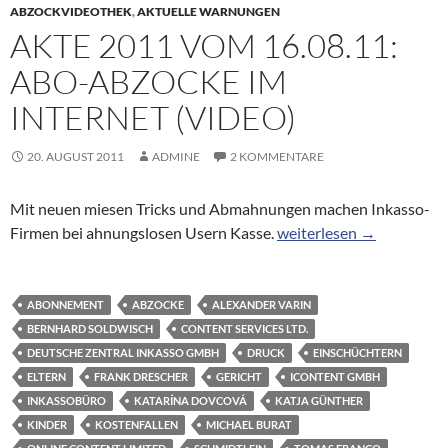
ABZOCKVIDEOTHEK
,
AKTUELLE WARNUNGEN
AKTE 2011 VOM 16.08.11:
ABO-ABZOCKE IM
INTERNET (VIDEO)
20. AUGUST 2011
ADMINE
2 KOMMENTARE
Mit neuen miesen Tricks und Abmahnungen machen Inkasso-
Akte 2011 vom 16.08.11:
Firmen bei ahnungslosen Usern Kasse.
weiterlesen
→
ABONNEMENT
ABZOCKE
ALEXANDER VARIN
BERNHARD SOLDWISCH
CONTENT SERVICES LTD.
DEUTSCHE ZENTRAL INKASSO GMBH
DRUCK
EINSCHÜCHTERN
ELTERN
FRANK DRESCHER
GERICHT
ICONTENT GMBH
INKASSOBÜRO
KATARÍNA DOVCOVÁ
KATJA GÜNTHER
KINDER
KOSTENFALLEN
MICHAEL BURAT