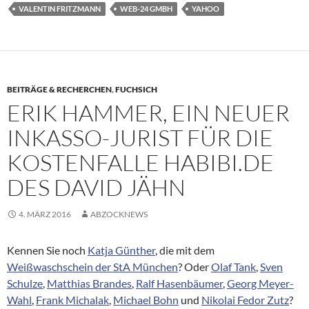
VALENTIN FRITZMANN
WEB-24 GMBH
YAHOO
BEITRÄGE & RECHERCHEN
,
FUCHSICH
ERIK HAMMER, EIN NEUER
INKASSO-JURIST FÜR DIE
KOSTENFALLE HABIBI.DE
DES DAVID JÄHN
4. MÄRZ 2016
ABZOCKNEWS
Kennen Sie noch
Katja Günther
, die mit dem
Weißwaschschein der StA München
? Oder
Olaf Tank
,
Sven
Schulze
,
Matthias Brandes
,
Ralf Hasenbäumer
,
Georg Meyer-
Wahl
,
Frank Michalak
,
Michael Bohn
und
Nikolai Fedor Zutz
?