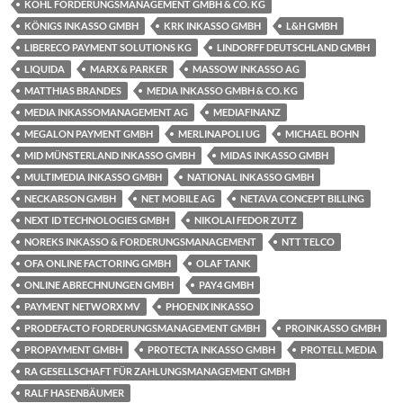
KOHL FORDERUNGSMANAGEMENT GMBH & CO. KG
KÖNIGS INKASSO GMBH
KRK INKASSO GMBH
L&H GMBH
LIBERECO PAYMENT SOLUTIONS KG
LINDORFF DEUTSCHLAND GMBH
LIQUIDA
MARX & PARKER
MASSOW INKASSO AG
MATTHIAS BRANDES
MEDIA INKASSO GMBH & CO. KG
MEDIA INKASSOMANAGEMENT AG
MEDIAFINANZ
MEGALON PAYMENT GMBH
MERLINAPOLI UG
MICHAEL BOHN
MID MÜNSTERLAND INKASSO GMBH
MIDAS INKASSO GMBH
MULTIMEDIA INKASSO GMBH
NATIONAL INKASSO GMBH
NECKARSON GMBH
NET MOBILE AG
NETAVA CONCEPT BILLING
NEXT ID TECHNOLOGIES GMBH
NIKOLAI FEDOR ZUTZ
NOREKS INKASSO & FORDERUNGSMANAGEMENT
NTT TELCO
OFA ONLINE FACTORING GMBH
OLAF TANK
ONLINE ABRECHNUNGEN GMBH
PAY4 GMBH
PAYMENT NETWORX MV
PHOENIX INKASSO
PRODEFACTO FORDERUNGSMANAGEMENT GMBH
PROINKASSO GMBH
PROPAYMENT GMBH
PROTECTA INKASSO GMBH
PROTELL MEDIA
RA GESELLSCHAFT FÜR ZAHLUNGSMANAGEMENT GMBH
RALF HASENBÄUMER