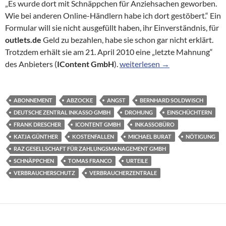
„Es wurde dort mit Schnäppchen für Anziehsachen geworben.
Wie bei anderen Online-Händlern habe ich dort gestöbert.“ Ein
Formular will sie nicht ausgefüllt haben, ihr Einverständnis, für
outlets.de
Geld zu bezahlen, habe sie schon gar nicht erklärt.
Trotzdem erhält sie am 21. April 2010 eine „letzte Mahnung“
Internet-Abofalle: Drohung per
des Anbieters (
IContent GmbH
).
weiterlesen
→
ABONNEMENT
ABZOCKE
ANGST
BERNHARD SOLDWISCH
DEUTSCHE ZENTRAL INKASSO GMBH
DROHUNG
EINSCHÜCHTERN
FRANK DRESCHER
ICONTENT GMBH
INKASSOBÜRO
KATJA GÜNTHER
KOSTENFALLEN
MICHAEL BURAT
NÖTIGUNG
RAZ GESELLSCHAFT FÜR ZAHLUNGSMANAGEMENT GMBH
SCHNÄPPCHEN
TOMAS FRANCO
URTEILE
VERBRAUCHERSCHUTZ
VERBRAUCHERZENTRALE