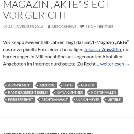
MAGAZIN „AKTE“ SIEGT
VOR GERICHT
22. NOVEMBER 2012
ABZOCKNEWS
2 KOMMENTARE
Vor knapp zweieinhalb Jahren zeigt das Sat.1-Magazin
„Akte
“
das unverpixelte Foto einer ehemaligen
Inkasso-
Anwältin
, die
Forderungen in Millionenhöhe aus sogenannten Abofallen-
Bilder-Streit: Sa
Angeboten im Internet durchsetzte. Zu Recht…
weiterlesen
→
ABONNEMENT
ABZOCKE
FOTO
GERICHT
KAMMERGERICHT BERLIN
KATJA GÜNTHER
KOSTENFALLEN
PRESSEFREIHEIT
RECHTSANWALT
ULRICH MEYER
URTEILE