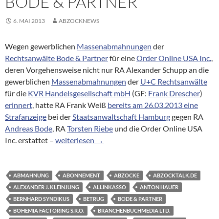
BODE & PARTNER
6. MAI 2013
ABZOCKNEWS
Wegen gewerblichen
Massenabmahnungen
der
Rechtsanwälte Bode & Partner
für eine
Order Online USA Inc.
,
deren Vorgehensweise nicht nur RA Alexander Schupp an die
gewerblichen
Massenabmahnungen
der
U+C Rechtsanwälte
für die
KVR Handelsgesellschaft mbH
(GF:
Frank Drescher
)
erinnert
, hatte RA Frank Weiß
bereits am 26.03.2013 eine
Strafanzeige
bei der
Staatsanwaltschaft Hamburg
gegen RA
Andreas Bode
, RA
Torsten Riebe
und die Order Online USA
Ermittlungsverfahren der StA Hamburg gegen di
Inc. erstattet –
weiterlesen
→
ABMAHNUNG
ABONNEMENT
ABZOCKE
ABZOCKTALK.DE
ALEXANDER J. KLEINJUNG
ALLINKASSO
ANTON HAUER
BERNHARD SYNDIKUS
BETRUG
BODE & PARTNER
BOHEMIA FACTORING S.R.O.
BRANCHENBUCHMEDIA LTD.