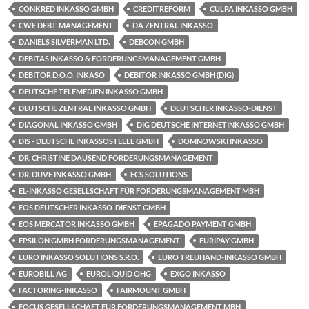
CONKRED INKASSO GMBH
CREDITREFORM
CULPA INKASSO GMBH
CWE DEBT-MANAGEMENT
DA ZENTRAL INKASSO
DANIELS SILVERMAN LTD.
DEBCON GMBH
DEBITAS INKASSO & FORDERUNGSMANAGEMENT GMBH
DEBITOR D.O.O. INKASO
DEBITOR INKASSO GMBH (DIG)
DEUTSCHE TELEMEDIEN INKASSO GMBH
DEUTSCHE ZENTRAL INKASSO GMBH
DEUTSCHER INKASSO-DIENST
DIAGONAL INKASSO GMBH
DIG DEUTSCHE INTERNETINKASSO GMBH
DIS - DEUTSCHE INKASSOSTELLE GMBH
DOMNOWSKI INKASSO
DR. CHRISTINE DAUSEND FORDERUNGSMANAGEMENT
DR. DUVE INKASSO GMBH
ECS SOLUTIONS
EL-INKASSO GESELLSCHAFT FÜR FORDERUNGSMANAGEMENT MBH
EOS DEUTSCHER INKASSO-DIENST GMBH
EOS MERCATOR INKASSO GMBH
EPAGADO PAYMENT GMBH
EPSILON GMBH FORDERUNGSMANAGEMENT
EURIPAY GMBH
EURO INKASSO SOLUTIONS S.R.O.
EURO TREUHAND-INKASSO GMBH
EUROBILL AG
EUROLIQUID OHG
EXGO INKASSO
FACTORING-INKASSO
FAIRMOUNT GMBH
FOCUS GESELLSCHAFT FÜR FORDERUNGSMANAGEMENT MBH