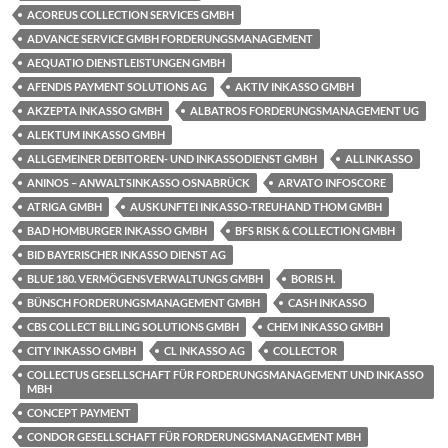
ACOREUS COLLECTION SERVICES GMBH
ADVANCE SERVICE GMBH FORDERUNGSMANAGEMENT
AEQUATIO DIENSTLEISTUNGEN GMBH
AFENDIS PAYMENT SOLUTIONS AG
AKTIV INKASSO GMBH
AKZEPTA INKASSO GMBH
ALBATROS FORDERUNGSMANAGEMENT UG
ALEKTUM INKASSO GMBH
ALLGEMEINER DEBITOREN- UND INKASSODIENST GMBH
ALLINKASSO
ANINOS – ANWALTSINKASSO OSNABRÜCK
ARVATO INFOSCORE
ATRIGA GMBH
AUSKUNFTEI INKASSO-TREUHAND THOM GMBH
BAD HOMBURGER INKASSO GMBH
BFS RISK & COLLECTION GMBH
BID BAYERISCHER INKASSO DIENST AG
BLUE 180. VERMÖGENSVERWALTUNGS GMBH
BORIS H.
BÜNSCH FORDERUNGSMANAGEMENT GMBH
CASH INKASSO
CBS COLLECT BILLING SOLUTIONS GMBH
CHEM INKASSO GMBH
CITY INKASSO GMBH
CL INKASSO AG
COLLECTOR
COLLECTUS GESELLSCHAFT FÜR FORDERUNGSMANAGEMENT UND INKASSO
MBH
CONCEPT PAYMENT
CONDOR GESELLSCHAFT FÜR FORDERUNGSMANAGEMENT MBH