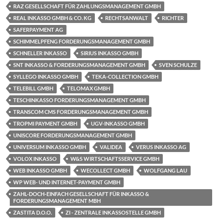
RAZ GESELLSCHAFT FÜR ZAHLUNGSMANAGEMENT GMBH
REAL INKASSO GMBH & CO. KG
RECHTSANWALT
RICHTER
SAFERPAYMENT AG
SCHIMMELPFENG FORDERUNGSMANAGEMENT GMBH
SCHNELLER INKASSO
SIRIUS INKASSO GMBH
SNT INKASSO & FORDERUNGSMANAGEMENT GMBH
SVEN SCHULZE
SYLLEGO INKASSO GMBH
TEKA-COLLECTION GMBH
TELEBILL GMBH
TELOMAX GMBH
TESCHINKASSO FORDERUNGSMANAGEMENT GMBH
TRANSCOM CMS FORDERUNGSMANAGEMENT GMBH
TROPMI PAYMENT GMBH
UGV-INKASSO GMBH
UNISCORE FORDERUNGSMANAGEMENT GMBH
UNIVERSUM INKASSO GMBH
VALIDEA
VERUS INKASSO AG
VOLOX INKASSO
W&S WIRTSCHAFTSSERVICE GMBH
WEB INKASSO GMBH
WECOLLECT GMBH
WOLFGANG LAU
WP WEB- UND INTERNET-PAYMENT GMBH
ZAHL-DOCH-EINFACH GESELLSCHAFT FÜR INKASSO &
FORDERUNGSMANAGEMENT MBH
ZASTITA D.O.O.
ZI - ZENTRALE INKASSOSTELLE GMBH