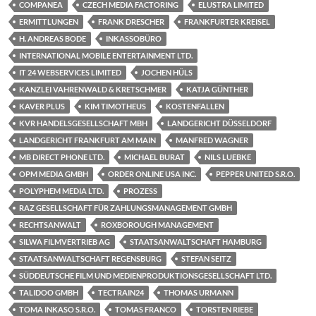
COMPANEA
CZECH MEDIA FACTORING
ELUSTRA LIMITED
ERMITTLUNGEN
FRANK DRESCHER
FRANKFURTER KREISEL
H. ANDREAS BODE
INKASSOBÜRO
INTERNATIONAL MOBILE ENTERTAINMENT LTD.
IT 24 WEBSERVICES LIMITED
JOCHEN HÜLS
KANZLEI VAHRENWALD & KRETSCHMER
KATJA GÜNTHER
KAVER PLUS
KIM TIMOTHEUS
KOSTENFALLEN
KVR HANDELSGESELLSCHAFT MBH
LANDGERICHT DÜSSELDORF
LANDGERICHT FRANKFURT AM MAIN
MANFRED WAGNER
MB DIRECT PHONE LTD.
MICHAEL BURAT
NILS LUEBKE
OPM MEDIA GMBH
ORDER ONLINE USA INC.
PEPPER UNITED S.R.O.
POLYPHEM MEDIA LTD.
PROZESS
RAZ GESELLSCHAFT FÜR ZAHLUNGSMANAGEMENT GMBH
RECHTSANWALT
ROXBOROUGH MANAGEMENT
SILWA FILMVERTRIEB AG
STAATSANWALTSCHAFT HAMBURG
STAATSANWALTSCHAFT REGENSBURG
STEFAN SEITZ
SÜDDEUTSCHE FILM UND MEDIENPRODUKTIONSGESELLSCHAFT LTD.
TALIDOO GMBH
TECTRAIN24
THOMAS URMANN
TOMA INKASO S.R.O.
TOMAS FRANCO
TORSTEN RIEBE