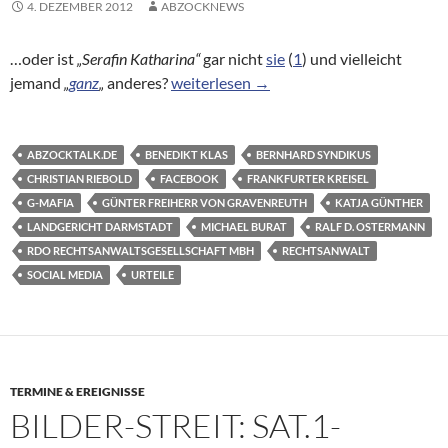
4. DEZEMBER 2012
ABZOCKNEWS
…oder ist
„Serafin Katharina“
gar nicht
sie
(
1
) und vielleicht
Katja Günther gefällt das…
jemand
„
ganz
„
anderes?
weiterlesen
→
ABZOCKTALK.DE
BENEDIKT KLAS
BERNHARD SYNDIKUS
CHRISTIAN RIEBOLD
FACEBOOK
FRANKFURTER KREISEL
G-MAFIA
GÜNTER FREIHERR VON GRAVENREUTH
KATJA GÜNTHER
LANDGERICHT DARMSTADT
MICHAEL BURAT
RALF D. OSTERMANN
RDO RECHTSANWALTSGESELLSCHAFT MBH
RECHTSANWALT
SOCIAL MEDIA
URTEILE
TERMINE & EREIGNISSE
BILDER-STREIT: SAT.1-