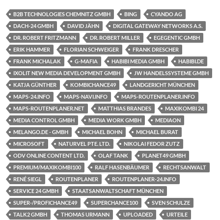
B2B TECHNOLOGIES CHEMNITZ GMBH
BING
CYANDO AG
DACH-24 GMBH
DAVID JÄHN
DIGITAL GATEWAY NETWORKS A.S.
DR. ROBERT FRITZMANN
DR. ROBERT MILLER
EGEGENTIC GMBH
ERIK HAMMER
FLORIAN SCHWEIGER
FRANK DRESCHER
FRANK MICHALAK
G-MAFIA
HABIBI MEDIA GMBH
HABIBI.DE
IXOLIT NEW MEDIA DEVELOPMENT GMBH
JW HANDELSSYSTEME GMBH
KATJA GÜNTHER
KOMBICHANCE49
LANDGERICHT MÜNCHEN
MAPS-24.INFO
MAPS-NAVI.INFO
MAPS-ROUTENPLANER.INFO
MAPS-ROUTENPLANER.NET
MATTHIAS BRANDES
MAXIKOMBI 24
MEDIA CONTROL GMBH
MEDIA WORK GMBH
MEDIAON
MELANGO.DE - GMBH
MICHAEL BOHN
MICHAEL BURAT
MICROSOFT
NATURVEL PTE. LTD.
NIKOLAI FEDOR ZUTZ
ODV ONLINE CONTENT LTD.
OLAF TANK
PLANET49 GMBH
PREMIUM/MAXIKOMBI100
RALF HASENBÄUMER
RECHTSANWALT
RENÉ SIEGL
ROUTENPLANER
ROUTENPLANER-24.INFO
SERVICE 24 GMBH
STAATSANWALTSCHAFT MÜNCHEN
SUPER-/PROFICHANCE49
SUPERCHANCE100
SVEN SCHULZE
TALK2 GMBH
THOMAS URMANN
UPLOADED
URTEILE