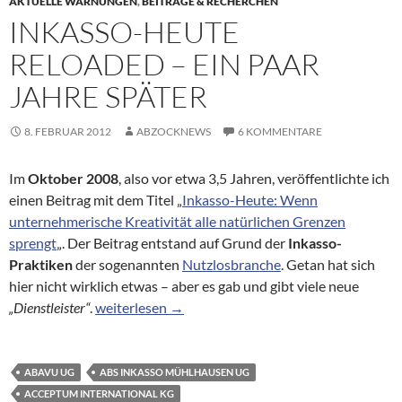
AKTUELLE WARNUNGEN
,
BEITRÄGE & RECHERCHEN
INKASSO-HEUTE
RELOADED – EIN PAAR
JAHRE SPÄTER
8. FEBRUAR 2012
ABZOCKNEWS
6 KOMMENTARE
Im
Oktober 2008
, also vor etwa 3,5 Jahren, veröffentlichte ich
einen Beitrag mit dem Titel „
Inkasso-Heute: Wenn
unternehmerische Kreativität alle natürlichen Grenzen
sprengt
„. Der Beitrag entstand auf Grund der
Inkasso-
Praktiken
der sogenannten
Nutzlosbranche
. Getan hat sich
hier nicht wirklich etwas – aber es gab und gibt viele neue
Inkasso-Heute reloaded – ein paar Jahre später
„Dienstleister“
.
weiterlesen
→
ABAVU UG
ABS INKASSO MÜHLHAUSEN UG
ACCEPTUM INTERNATIONAL KG