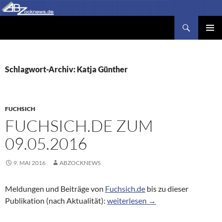
Zum
Inhalt
Suchen
Abzocknews.de
springen
PRIMÄR
MENÜ
Schlagwort-Archiv: Katja Günther
FUCHSICH
FUCHSICH.DE ZUM
09.05.2016
9. MAI 2016
ABZOCKNEWS
Meldungen und Beiträge von
Fuchsich.de
bis zu dieser
Fuchsich.de zum 09.05.2016
Publikation (nach Aktualität):
weiterlesen
→