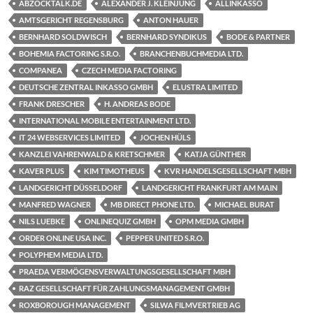
ABZOCKTALK.DE
ALEXANDER J. KLEINJUNG
ALLINKASSO
AMTSGERICHT REGENSBURG
ANTON HAUER
BERNHARD SOLDWISCH
BERNHARD SYNDIKUS
BODE & PARTNER
BOHEMIA FACTORING S.R.O.
BRANCHENBUCHMEDIA LTD.
COMPANEA
CZECH MEDIA FACTORING
DEUTSCHE ZENTRAL INKASSO GMBH
ELUSTRA LIMITED
FRANK DRESCHER
H. ANDREAS BODE
INTERNATIONAL MOBILE ENTERTAINMENT LTD.
IT 24 WEBSERVICES LIMITED
JOCHEN HÜLS
KANZLEI VAHRENWALD & KRETSCHMER
KATJA GÜNTHER
KAVER PLUS
KIM TIMOTHEUS
KVR HANDELSGESELLSCHAFT MBH
LANDGERICHT DÜSSELDORF
LANDGERICHT FRANKFURT AM MAIN
MANFRED WAGNER
MB DIRECT PHONE LTD.
MICHAEL BURAT
NILS LUEBKE
ONLINEQUIZ GMBH
OPM MEDIA GMBH
ORDER ONLINE USA INC.
PEPPER UNITED S.R.O.
POLYPHEM MEDIA LTD.
PRAEDA VERMÖGENSVERWALTUNGSGESELLSCHAFT MBH
RAZ GESELLSCHAFT FÜR ZAHLUNGSMANAGEMENT GMBH
ROXBOROUGH MANAGEMENT
SILWA FILMVERTRIEB AG