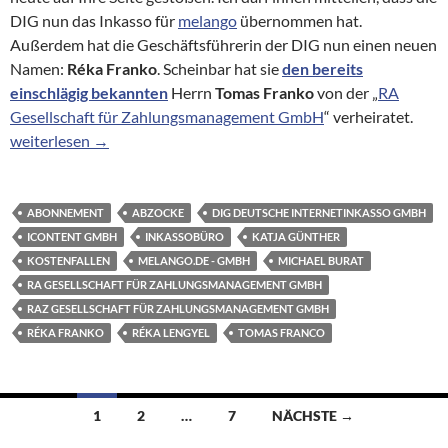
DIG nun das Inkasso für
melango
übernommen hat.
Außerdem hat die Geschäftsführerin der DIG nun einen neuen
Namen:
Réka Franko
. Scheinbar hat sie
den bereits
einschlägig bekannten
Herrn
Tomas Franko
von der „
RA
Gesellschaft für Zahlungsmanagement GmbH
“ verheiratet.
Leserzuschrift: DIG Deutsche Internetinkasso GmbH
weiterlesen
→
ABONNEMENT
ABZOCKE
DIG DEUTSCHE INTERNETINKASSO GMBH
ICONTENT GMBH
INKASSOBÜRO
KATJA GÜNTHER
KOSTENFALLEN
MELANGO.DE - GMBH
MICHAEL BURAT
RA GESELLSCHAFT FÜR ZAHLUNGSMANAGEMENT GMBH
RAZ GESELLSCHAFT FÜR ZAHLUNGSMANAGEMENT GMBH
RÉKA FRANKO
RÉKA LENGYEL
TOMAS FRANCO
Beitragsnavigation
1
2
…
7
NÄCHSTE →