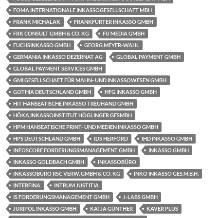
FOMA INTERNATIONALE INKASSOGESELLSCHAFT MBH
FRANK MICHALAK
FRANKFURTER INKASSO GMBH
FRK CONSULT GMBH & CO. KG
FU MEDIA GMBH
FUCHSINKASSO GMBH
GEORG MEYER-WAHL
GERMANIA INKASSO DEZERNAT AG
GLOBAL PAYMENT GMBH
GLOBAL PAYMENT SERVICES GMBH
GMI GESELLSCHAFT FÜR MAHN- UND INKASSOWESEN GMBH
GOTHIA DEUTSCHLAND GMBH
HFG INKASSO GMBH
HIT HANSEATISCHE INKASSO TREUHAND GMBH
HÖKA INKASSOINSTITUT HÖGLINGER GESMBH
HPM HANSEATISCHE PRINT- UND MEDIEN INKASSO GMBH
HPS DEUTSCHLAND GMBH
IDS HERFORD
IHD INKASSO GMBH
INFOSCORE FORDERUNGSMANAGEMENT GMBH
INKASSO GMBH
INKASSO GOLDBACH GMBH
INKASSOBÜRO
INKASSOBÜRO RSC VERW. GMBH & CO. KG
INKO INKASSO GES.M.B.H.
INTERFINA
INTRUM JUSTITIA
IS FORDERUNGSMANAGEMENT GMBH
J-LABS GMBH
JURIPOL INKASSO GMBH
KATJA GÜNTHER
KAVER PLUS