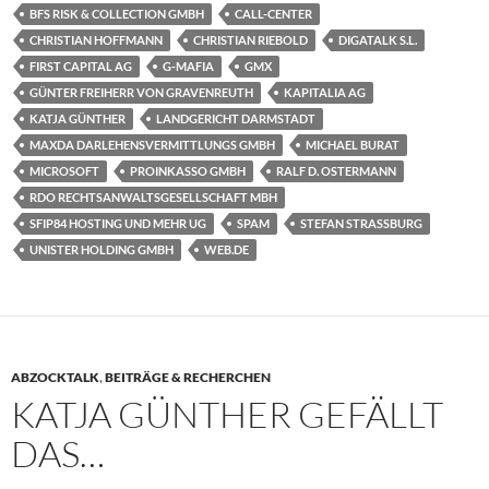
BFS RISK & COLLECTION GMBH
CALL-CENTER
CHRISTIAN HOFFMANN
CHRISTIAN RIEBOLD
DIGATALK S.L.
FIRST CAPITAL AG
G-MAFIA
GMX
GÜNTER FREIHERR VON GRAVENREUTH
KAPITALIA AG
KATJA GÜNTHER
LANDGERICHT DARMSTADT
MAXDA DARLEHENSVERMITTLUNGS GMBH
MICHAEL BURAT
MICROSOFT
PROINKASSO GMBH
RALF D. OSTERMANN
RDO RECHTSANWALTSGESELLSCHAFT MBH
SFIP84 HOSTING UND MEHR UG
SPAM
STEFAN STRASSBURG
UNISTER HOLDING GMBH
WEB.DE
ABZOCKTALK
,
BEITRÄGE & RECHERCHEN
KATJA GÜNTHER GEFÄLLT
DAS…