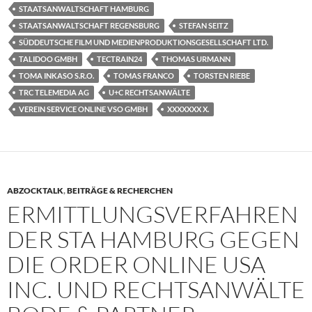
STAATSANWALTSCHAFT HAMBURG
STAATSANWALTSCHAFT REGENSBURG
STEFAN SEITZ
SÜDDEUTSCHE FILM UND MEDIENPRODUKTIONSGESELLSCHAFT LTD.
TALIDOO GMBH
TECTRAIN24
THOMAS URMANN
TOMA INKASO S.R.O.
TOMAS FRANCO
TORSTEN RIEBE
TRC TELEMEDIA AG
U+C RECHTSANWÄLTE
VEREIN SERVICE ONLINE VSO GMBH
XXXXXXX X.
ABZOCKTALK
,
BEITRÄGE & RECHERCHEN
ERMITTLUNGSVERFAHREN
DER STA HAMBURG GEGEN
DIE ORDER ONLINE USA
INC. UND RECHTSANWÄLTE