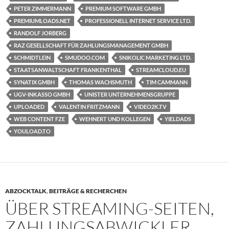
PETER ZIMMERMANN
PREMIUM SOFTWARE GMBH
PREMIUMLOADS.NET
PROFESSIONELL INTERNET SERVICE LTD.
RANDOLF JORBERG
RAZ GESELLSCHAFT FÜR ZAHLUNGSMANAGEMENT GMBH
SCHMIDTLEIN
SMUDOO.COM
SNIKOLIC MARKETING LTD.
STAATSANWALTSCHAFT FRANKENTHAL
STREAMCLOUD.EU
SYNATIX GMBH
THOMAS WACHSMUTH
TIM CAMMANN
UGV-INKASSO GMBH
UNISTER UNTERNEHMENSGRUPPE
UPLOADED
VALENTIN FRITZMANN
VIDEO2K.TV
WEB CONTENT FZE
WEHNERT UND KOLLEGEN
YIELDADS
YOULOAD.TO
ABZOCKTALK
,
BEITRÄGE & RECHERCHEN
ÜBER STREAMING-SEITEN,
ZAHLUNGSABWICKLER,