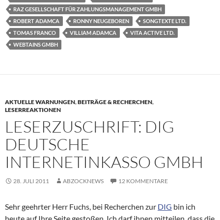
RAZ GESELLSCHAFT FÜR ZAHLUNGSMANAGEMENT GMBH
ROBERT ADAMCA
RONNY NEUGEBOREN
SONGTEXTE LTD.
TOMAS FRANCO
VILLIAM ADAMCA
VITA ACTIVE LTD.
WEBTAINS GMBH
AKTUELLE WARNUNGEN
,
BEITRÄGE & RECHERCHEN
,
LESERREAKTIONEN
LESERZUSCHRIFT: DIG
DEUTSCHE
INTERNETINKASSO GMBH
28. JULI 2011
ABZOCKNEWS
12 KOMMENTARE
Sehr geehrter Herr Fuchs, bei Recherchen zur
DIG
bin ich
heute auf Ihre Seite gestoßen. Ich darf ihnen mitteilen, dass die