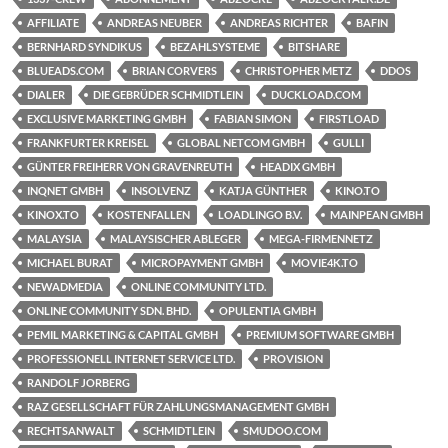
AFFILIATE
ANDREAS NEUBER
ANDREAS RICHTER
BAFIN
BERNHARD SYNDIKUS
BEZAHLSYSTEME
BITSHARE
BLUEADS.COM
BRIAN CORVERS
CHRISTOPHER METZ
DDOS
DIALER
DIE GEBRÜDER SCHMIDTLEIN
DUCKLOAD.COM
EXCLUSIVE MARKETING GMBH
FABIAN SIMON
FIRSTLOAD
FRANKFURTER KREISEL
GLOBAL NETCOM GMBH
GULLI
GÜNTER FREIHERR VON GRAVENREUTH
HEADIX GMBH
INQNET GMBH
INSOLVENZ
KATJA GÜNTHER
KINO.TO
KINOX.TO
KOSTENFALLEN
LOADLINGO B.V.
MAINPEAN GMBH
MALAYSIA
MALAYSISCHER ABLEGER
MEGA-FIRMENNETZ
MICHAEL BURAT
MICROPAYMENT GMBH
MOVIE4K.TO
NEWADMEDIA
ONLINE COMMUNITY LTD.
ONLINE COMMUNITY SDN. BHD.
OPULENTIA GMBH
PEMIL MARKETING & CAPITAL GMBH
PREMIUM SOFTWARE GMBH
PROFESSIONELL INTERNET SERVICE LTD.
PROVISION
RANDOLF JORBERG
RAZ GESELLSCHAFT FÜR ZAHLUNGSMANAGEMENT GMBH
RECHTSANWALT
SCHMIDTLEIN
SMUDOO.COM