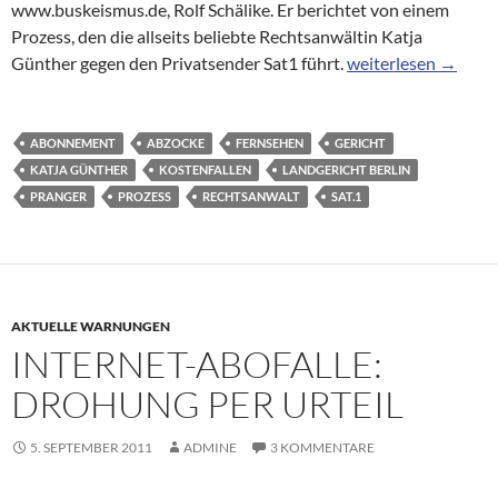
www.buskeismus.de, Rolf Schälike. Er berichtet von einem
Prozess, den die allseits beliebte Rechtsanwältin Katja
LG Berlin: Rechtsan
Günther gegen den Privatsender Sat1 führt.
weiterlesen
→
ABONNEMENT
ABZOCKE
FERNSEHEN
GERICHT
KATJA GÜNTHER
KOSTENFALLEN
LANDGERICHT BERLIN
PRANGER
PROZESS
RECHTSANWALT
SAT.1
AKTUELLE WARNUNGEN
INTERNET-ABOFALLE:
DROHUNG PER URTEIL
5. SEPTEMBER 2011
ADMINE
3 KOMMENTARE