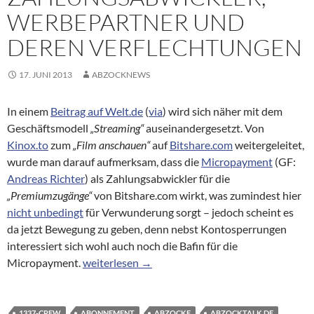
WERBEPARTNER UND
DEREN VERFLECHTUNGEN
17. JUNI 2013
ABZOCKNEWS
In einem
Beitrag auf Welt.de
(
via
) wird sich näher mit dem
Geschäftsmodell
„Streaming“
auseinandergesetzt. Von
Kinox.to
zum
„Film anschauen“
auf
Bitshare.com
weitergeleitet,
wurde man darauf aufmerksam, dass die
Micropayment
(GF:
Andreas Richter
) als Zahlungsabwickler für die
„Premiumzugänge“
von Bitshare.com wirkt, was zumindest hier
nicht unbedingt
für Verwunderung sorgt – jedoch scheint es
da jetzt Bewegung zu geben, denn nebst Kontosperrungen
interessiert sich wohl auch noch die Bafin für die
Über Streaming-Seiten, Zahlungsabwickler, Wer
Micropayment.
weiterlesen
→
1337-CREW
ABONNEMENT
ABZOCKE
ABZOCKTALK.DE