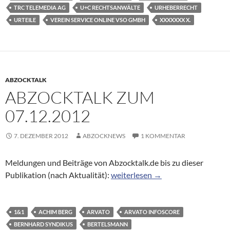
TRC TELEMEDIA AG
U+C RECHTSANWÄLTE
URHEBERRECHT
URTEILE
VEREIN SERVICE ONLINE VSO GMBH
XXXXXXX X.
ABZOCKTALK
ABZOCKTALK ZUM
07.12.2012
7. DEZEMBER 2012
ABZOCKNEWS
1 KOMMENTAR
Meldungen und Beiträge von Abzocktalk.de bis zu dieser
Abzocktalk zum 07.12.2012
Publikation (nach Aktualität):
weiterlesen
→
1&1
ACHIM BERG
ARVATO
ARVATO INFOSCORE
BERNHARD SYNDIKUS
BERTELSMANN