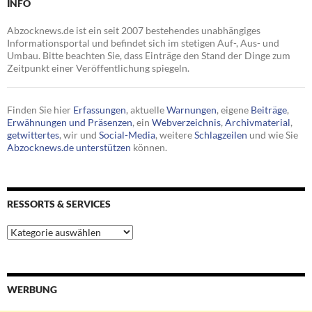
INFO
Abzocknews.de ist ein seit 2007 bestehendes unabhängiges
Informationsportal und befindet sich im stetigen Auf-, Aus- und
Umbau. Bitte beachten Sie, dass Einträge den Stand der Dinge zum
Zeitpunkt einer Veröffentlichung spiegeln.
Finden Sie hier
Erfassungen
, aktuelle
Warnungen
, eigene
Beiträge
,
Erwähnungen und Präsenzen
, ein
Webverzeichnis
,
Archivmaterial
,
getwittertes
, wir und
Social-Media
, weitere
Schlagzeilen
und wie Sie
Abzocknews.de unterstützen
können.
RESSORTS & SERVICES
Ressorts
&
Services
WERBUNG