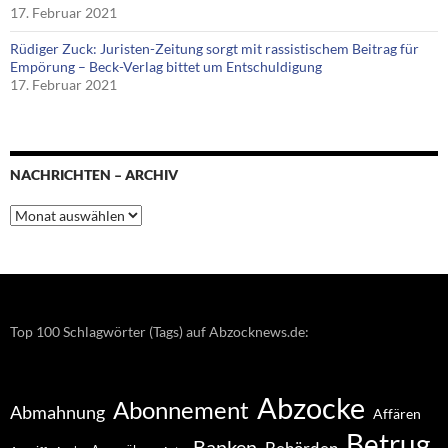
17. Februar 2021
Rüdiger Zuck: Juristen-Zeitung sorgt mit rassistischem Beitrag für
Empörung – Beck-Verlag bittet um Entschuldigung
17. Februar 2021
NACHRICHTEN – ARCHIV
Nachrichten
–
Archiv
Top 100 Schlagwörter (Tags) auf Abzocknews.de:
Abzocke
Abonnement
Abmahnung
Affären
Betrug
Banken