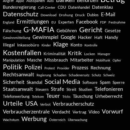
Behörden
Ausspähen
Angriff
Apple
Auto
Datenklau
Bundesregierung
CDU
Datenhandel
Call-Center
Datenschutz
E-Mail
Dubios
Drohung
Download
Druck
Ermittlungen
Facebook
Experten
EU
Festnahme
England
FDP
G-MAFIA
Gericht
Gebühren
Gesetze
Fälschung
Gewinnspiel
Google
Handy
Hacker
Haft
Gewinnmitteilung
Klage
Konto
Illegal
Inkassobüro
Kinder
Kontrolle
Kostenfallen
Kritik
Kriminalität
Locken
Manager
Missbrauch
Mitarbeiter
Masche
Manipulation
Mobilfunk
Opfer
Politik
Polizei
Prozess
Rechnung
Protest
Provider
Rechtsanwalt
Schaden
Regierung
Schadenersatz
Schutz
Schweiz
Social Media
Sicherheit
Skandal
Spam
Software
Sperre
Staatsanwalt
Telefonieren
Strafe
Studien
Steuern
Streit
Teuer
Urheberrecht
Täuschung
Telefonwerbung
Telekom
Tricks
Urteile
USA
Verbraucherschutz
Verbot
Vorwurf
Verbraucherzentrale
Verdacht
Video
Vertrag
Werbung
Wachstum
Österreich
Überwachung