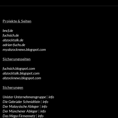
Projekte & Seiten
bncf.de
fuchsich.de
abzocktalk.de
adrian-fuchs.de
myabzocknews.blogspot.com
Sicherungsseiten
fuchsich.blogspot.com
abzocktalk.blogspot.com
abzocknews.blogspot.com
Sicherungen
Unister-Unternehmensgruppe
|
info
Die Gebrüder Schmidtlein
|
info
Der Malaysische Ableger
|
info
Der Münchener Ableger
|
info
Das Mega-Firmennetz
|
info