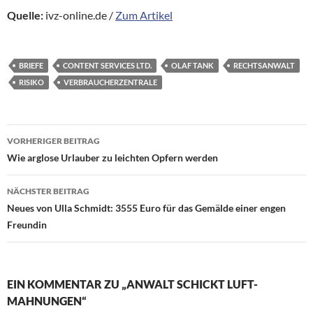
Quelle:
ivz-online.de /
Zum Artikel
BRIEFE
CONTENT SERVICES LTD.
OLAF TANK
RECHTSANWALT
RISIKO
VERBRAUCHERZENTRALE
Beitragsnavigation
VORHERIGER BEITRAG
Wie arglose Urlauber zu leichten Opfern werden
NÄCHSTER BEITRAG
Neues von Ulla Schmidt: 3555 Euro für das Gemälde einer engen
Freundin
EIN KOMMENTAR ZU „ANWALT SCHICKT LUFT-
MAHNUNGEN“