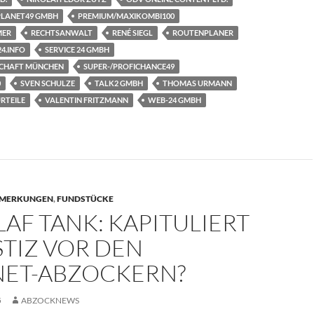
PLANET49 GMBH
PREMIUM/MAXIKOMBI100
MER
RECHTSANWALT
RENÉ SIEGL
ROUTENPLANER
4.INFO
SERVICE 24 GMBH
CHAFT MÜNCHEN
SUPER-/PROFICHANCE49
0
SVEN SCHULZE
TALK2 GMBH
THOMAS URMANN
RTEILE
VALENTIN FRITZMANN
WEB-24 GMBH
MERKUNGEN
,
FUNDSTÜCKE
LAF TANK: KAPITULIERT
STIZ VOR DEN
NET-ABZOCKERN?
5
ABZOCKNEWS