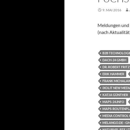
9. MAI 2016
Meldungen und 
(nach Aktualität
B2B TECHNOLOGI
DACH-24 GMBH
DR. ROBERT FRI
ERIK HAMMER
FRANK MICHALA
IXOLIT NEW MED
KATJA GÜNTHER
MAPS-24.INFO
MAPS-ROUTENPL
MEDIA CONTROL
MELANGO.DE - G
NATURVEL PTE. LT