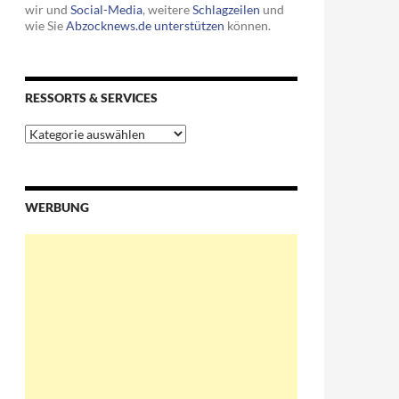
wir und
Social-Media
, weitere
Schlagzeilen
und
wie Sie
Abzocknews.de unterstützen
können.
RESSORTS & SERVICES
Ressorts
&
allen-Anwalt eingestellt
Services
WERBUNG