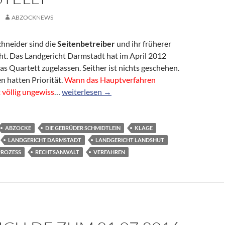
ABZOCKNEWS
hneider sind die
Seitenbetreiber
und ihr früherer
ht. Das Landgericht Darmstadt hat im April 2012
s Quartett zugelassen. Seither ist nichts geschehen.
n hatten Priorität.
Wann das Hauptverfahren
Olaf Tank bleibt straffrei: Verfahren gegen Abof
t völlig ungewiss
…
weiterlesen
→
ABZOCKE
DIE GEBRÜDER SCHMIDTLEIN
KLAGE
LANDGERICHT DARMSTADT
LANDGERICHT LANDSHUT
PROZESS
RECHTSANWALT
VERFAHREN