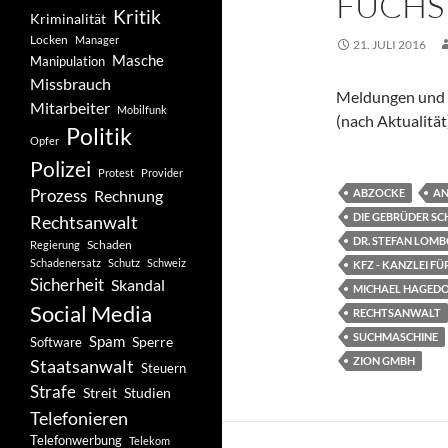
FUCHSI
Kritik
Kriminalität
Locken
Manager
21. JULI 2016
Masche
Manipulation
Missbrauch
Meldungen und 
Mitarbeiter
Mobilfunk
(nach Aktualität
Politik
Opfer
Polizei
Protest
Provider
Prozess
Rechnung
ABZOCKE
AN
DIE GEBRÜDER SC
Rechtsanwalt
DR. STEFAN LOM
Schaden
Regierung
Schadenersatz
Schutz
Schweiz
KFZ - KANZLEI 
Sicherheit
Skandal
MICHAEL HAGED
Social Media
RECHTSANWALT
SUCHMASCHINE
Spam
Software
Sperre
ZION GMBH
Staatsanwalt
Steuern
Strafe
Studien
Streit
Telefonieren
Telefonwerbung
Telekom