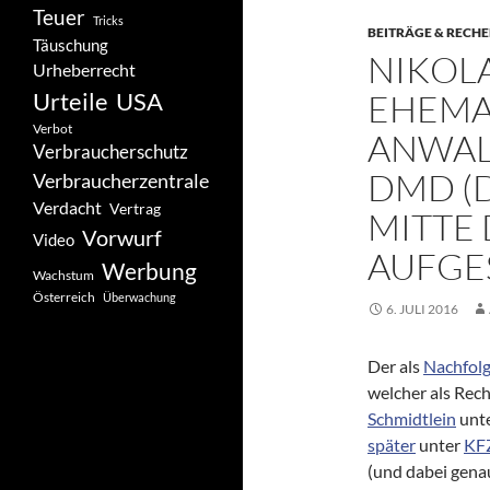
Teuer
Tricks
BEITRÄGE & RECH
Täuschung
NIKOLA
Urheberrecht
Urteile
USA
EHEMA
Verbot
ANWAL
Verbraucherschutz
DMD (
Verbraucherzentrale
Verdacht
Vertrag
MITTE
Vorwurf
Video
AUFGE
Werbung
Wachstum
Österreich
Überwachung
6. JULI 2016
Der als
Nachfolg
welcher als Rec
Schmidtlein
unt
später
unter
KFZ
(und dabei genau