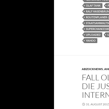
OLAF TANK
RALF HASENBÄU
ROUTENPLANER-2
STAATSANWALTS
SUPERCHANCE10
UPLOADED
U
YAHOO
ABZOCKNEWS
,
AN
FALL O
DIE JU
INTER
31. AUGUST 201