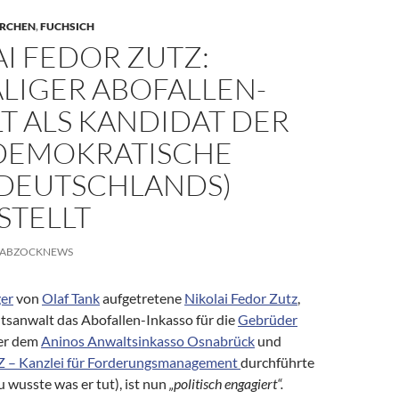
ERCHEN
,
FUCHSICH
I FEDOR ZUTZ:
LIGER ABOFALLEN-
T ALS KANDIDAT DER
DEMOKRATISCHE
 DEUTSCHLANDS)
STELLT
ABZOCKNEWS
er
von
Olaf Tank
aufgetretene
Nikolai Fedor Zutz
,
htsanwalt das Abofallen-Inkasso für die
Gebrüder
er dem
Aninos Anwaltsinkasso Osnabrück
und
 – Kanzlei für Forderungsmanagement
durchführte
 wusste was er tut), ist nun
„politisch engagiert“.