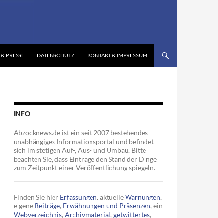
 & PRESSE
DATENSCHUTZ
KONTAKT & IMPRESSUM
INFO
Abzocknews.de ist ein seit 2007 bestehendes
unabhängiges Informationsportal und befindet
sich im stetigen Auf-, Aus- und Umbau. Bitte
beachten Sie, dass Einträge den Stand der Dinge
zum Zeitpunkt einer Veröffentlichung spiegeln.
Finden Sie hier
Erfassungen
, aktuelle
Warnungen
,
eigene
Beiträge
,
Erwähnungen und Präsenzen
, ein
Webverzeichnis
,
Archivmaterial
,
getwittertes
,