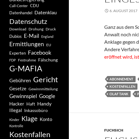
CDU
Call-Center
6. AUGUST 2017
Datenklau
Datenhandel
Datenschutz
Ganz aus dem Sc
Drohung
Download
Druck
Anwalt noch nic
E-Mail
Dubios
England
Anklage gegen da
Ermittlungen
EU
Andere Verfahre
Facebook
Experten
eröffnet wird, is
Fälschung
Festnahme
FDP
G-MAFIA
Gericht
ABONNEMENT
Gebühren
KOSTENFALLEN
Gesetze
Gewinnmitteilung
OLAF TANK
Gewinnspiel
Google
Handy
Hacker
Haft
Illegal
Inkassobüro
Klage
Konto
Kinder
Kontrolle
FUCHSICH
Kostenfallen