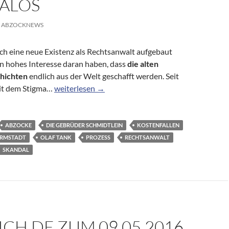
ALÖS
ABZOCKNEWS
sich eine neue Existenz als Rechtsanwalt aufgebaut
in hohes Interesse daran haben, dass
die alten
hichten
endlich aus der Welt geschafft werden. Seit
Abofallen im Internet: Fünf Jahre Stillstand im Ger
mit dem Stigma…
weiterlesen
→
ABZOCKE
DIE GEBRÜDER SCHMIDTLEIN
KOSTENFALLEN
ARMSTADT
OLAF TANK
PROZESS
RECHTSANWALT
SKANDAL
CH.DE ZUM 09.05.2016