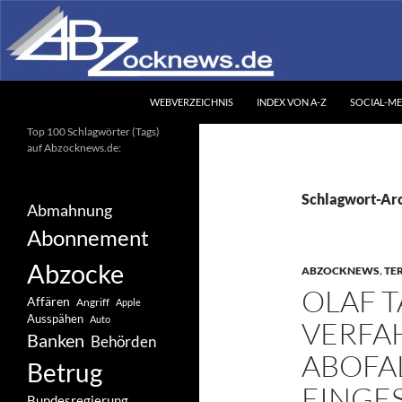
Zum
Inhalt
springen
Suchen
Abzocknews.de
WEBVERZEICHNIS
INDEX VON A-Z
SOCIAL-ME
Ihr unabhängiges
Top 100 Schlagwörter (Tags)
Informationsportal
auf Abzocknews.de:
Schlagwort-Arc
Abmahnung
Abonnement
Abzocke
ABZOCKNEWS
,
TE
OLAF T
Affären
Angriff
Apple
Ausspähen
Auto
VERFA
Banken
Behörden
ABOFA
Betrug
EINGE
Bundesregierung