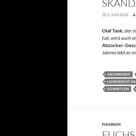
SKAND
9. JUNI 2016
Olaf Tank
, der 
hat, wird auch e
Abzocker-Gesc
Jahren lebt er 
ABONNEMENT
LANDGERICHT D
SCHMIDTLEIN
FUCHSICH
FUCHSI