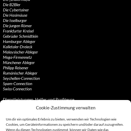
Die B2Bler
Die Cybertainer
Die Hasimäuse
Die Isselburger
Die jungen Römer
Frankfurter Kreisel
Gebrüder Schmidtlein
Hamburger Ableger
Kalletaler-Dreieck
Malaysischer-Ableger
Mega-Firmennetz
Münchener Ableger
Philipp Reisener
Rumänischer Ableger
Seychellen-Connection
Spam-Connection
Swiss-Connection
Dienstleistungen, Helfer und Profiteure
Cookie-Zustimmung verwalten
Anonymisierungsdienste, VPN- und Web-Proxy…
Anwaltliche Vertretungen, Kanzleien und Juristen
Um dir ein optimales Erlebnis zu bieten, verwenden wir Technologien wie
Bezahlsysteme, Finanzdienstleister und…
Cookies, um Geräteinformationen zu speichern und/oder darauf zuzugreifen.
Bürodienstleister, Firmengründer- und/oder…
Wenn du diesen Technologien zustimmst, können wir Daten wie das
Datenhändler, Adressbroker und zielgerichtetes…