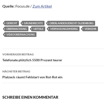
Quelle:
Focus.de /
Zum Artikel
GERICHT
GRUNDRECHTE
OBERLANDESGERICHT OLDENBURG
ÜBERWACHUNG
URTEILE
VERFASSUNGSWIDRIG
VERKEHR
VIDEOÜBERWACHUNG
Beitragsnavigation
VORHERIGER BEITRAG
Telefonate plötzlich 5500 Prozent teurer
NÄCHSTER BEITRAG
Platzeck räumt Fehlstart von Rot-Rot ein
SCHREIBE EINEN KOMMENTAR