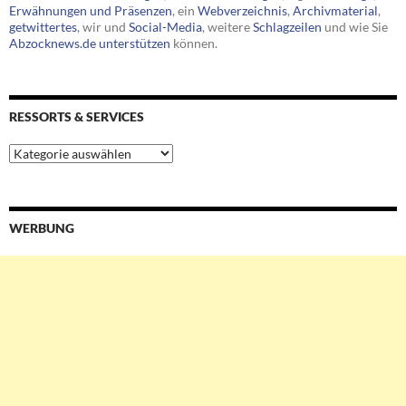
Erwähnungen und Präsenzen
, ein
Webverzeichnis
,
Archivmaterial
,
getwittertes
, wir und
Social-Media
, weitere
Schlagzeilen
und wie Sie
Abzocknews.de unterstützen
können.
RESSORTS & SERVICES
Ressorts
&
Services
WERBUNG