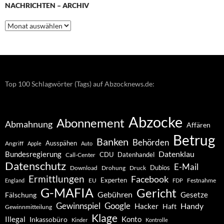
NACHRICHTEN – ARCHIV
Nachrichten
–
Archiv
Top 100 Schlagwörter (Tags) auf Abzocknews.de:
Abzocke
Abonnement
Abmahnung
Affären
Betrug
Banken
Behörden
Ausspähen
Angriff
Apple
Auto
Datenklau
Bundesregierung
CDU
Datenhandel
Call-Center
Datenschutz
E-Mail
Dubios
Drohung
Download
Druck
Ermittlungen
Facebook
Experten
EU
Festnahme
England
FDP
G-MAFIA
Gericht
Gebühren
Gesetze
Fälschung
Gewinnspiel
Google
Handy
Hacker
Haft
Gewinnmitteilung
Klage
Konto
Illegal
Inkassobüro
Kinder
Kontrolle