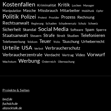
Kostenfallen
Kritik
Kriminalität
Locken
Manager
Missbrauch
Mitarbeiter
Masche
Manipulation
Mobilfunk
Opfer
Politik
Polizei
Prozess
Rechnung
Protest
Provider
Rechtsanwalt
Schaden
Regierung
Schadenersatz
Schutz
Schweiz
Social Media
Sicherheit
Skandal
Spam
Software
Sperre
Staatsanwalt
Telefonieren
Strafe
Studien
Steuern
Streit
Teuer
Urheberrecht
Täuschung
Telefonwerbung
Telekom
Tricks
Urteile
USA
Verbraucherschutz
Verbot
Vorwurf
Verbraucherzentrale
Verdacht
Video
Vertrag
Werbung
Wachstum
Österreich
Überwachung
Projekte & Seiten
bncf.de
fuchsich.de
abzocktalk.de