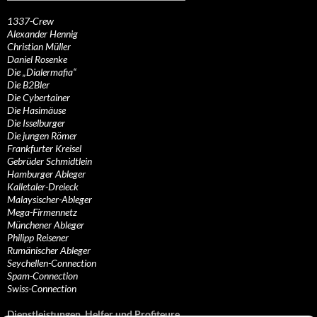
1337-Crew
Alexander Hennig
Christian Müller
Daniel Rosenke
Die „Dialermafia“
Die B2Bler
Die Cybertainer
Die Hasimäuse
Die Isselburger
Die jungen Römer
Frankfurter Kreisel
Gebrüder Schmidtlein
Hamburger Ableger
Kalletaler-Dreieck
Malaysischer-Ableger
Mega-Firmennetz
Münchener Ableger
Philipp Reisener
Rumänischer Ableger
Seychellen-Connection
Spam-Connection
Swiss-Connection
Dienstleistungen, Helfer und Profiteure