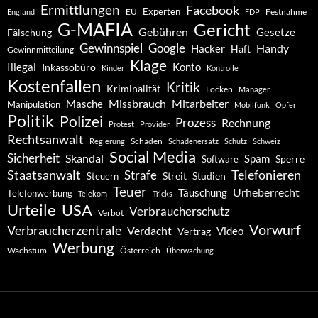
Ermittlungen
Facebook
Experten
EU
Festnahme
England
FDP
G-MAFIA
Gericht
Gebühren
Gesetze
Fälschung
Gewinnspiel
Google
Handy
Hacker
Haft
Gewinnmitteilung
Klage
Konto
Illegal
Inkassobüro
Kinder
Kontrolle
Kostenfallen
Kritik
Kriminalität
Locken
Manager
Missbrauch
Mitarbeiter
Masche
Manipulation
Mobilfunk
Opfer
Politik
Polizei
Prozess
Rechnung
Protest
Provider
Rechtsanwalt
Schaden
Regierung
Schadenersatz
Schutz
Schweiz
Social Media
Sicherheit
Skandal
Spam
Software
Sperre
Staatsanwalt
Telefonieren
Strafe
Studien
Steuern
Streit
Teuer
Urheberrecht
Täuschung
Telefonwerbung
Telekom
Tricks
Urteile
USA
Verbraucherschutz
Verbot
Vorwurf
Verbraucherzentrale
Verdacht
Video
Vertrag
Werbung
Wachstum
Österreich
Überwachung