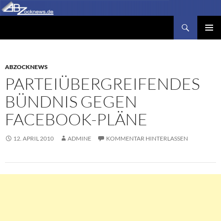
Zum
Inhalt
Suchen
Abzocknews.de
springen
PRIMÄR
MENÜ
ABZOCKNEWS
PARTEIÜBERGREIFENDES
BÜNDNIS GEGEN
FACEBOOK-PLÄNE
12. APRIL 2010
ADMINE
KOMMENTAR HINTERLASSEN