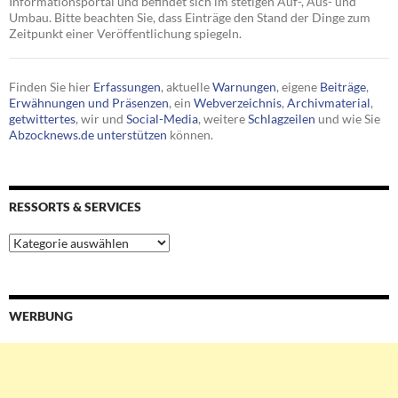
Informationsportal und befindet sich im stetigen Auf-, Aus- und
Umbau. Bitte beachten Sie, dass Einträge den Stand der Dinge zum
Zeitpunkt einer Veröffentlichung spiegeln.
Finden Sie hier
Erfassungen
, aktuelle
Warnungen
, eigene
Beiträge
,
Erwähnungen und Präsenzen
, ein
Webverzeichnis
,
Archivmaterial
,
getwittertes
, wir und
Social-Media
, weitere
Schlagzeilen
und wie Sie
Abzocknews.de unterstützen
können.
RESSORTS & SERVICES
Ressorts
&
Services
WERBUNG