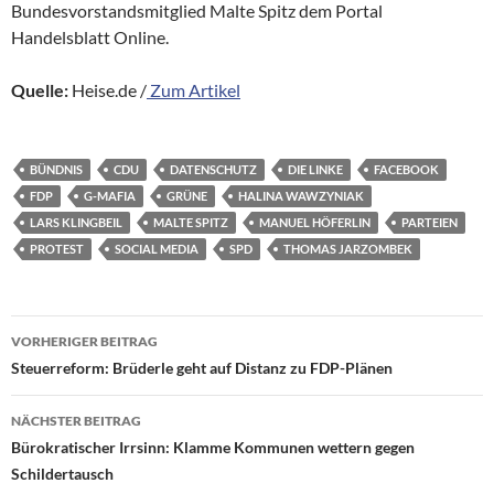
Bundesvorstandsmitglied Malte Spitz dem Portal
Handelsblatt Online.
Quelle:
Heise.de /
Zum Artikel
BÜNDNIS
CDU
DATENSCHUTZ
DIE LINKE
FACEBOOK
FDP
G-MAFIA
GRÜNE
HALINA WAWZYNIAK
LARS KLINGBEIL
MALTE SPITZ
MANUEL HÖFERLIN
PARTEIEN
PROTEST
SOCIAL MEDIA
SPD
THOMAS JARZOMBEK
Beitragsnavigation
VORHERIGER BEITRAG
Steuerreform: Brüderle geht auf Distanz zu FDP-Plänen
NÄCHSTER BEITRAG
Bürokratischer Irrsinn: Klamme Kommunen wettern gegen
Schildertausch