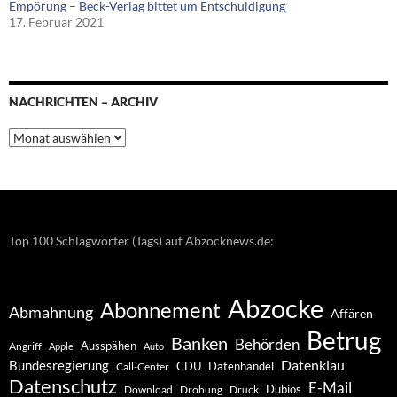
Empörung – Beck-Verlag bittet um Entschuldigung
17. Februar 2021
NACHRICHTEN – ARCHIV
Nachrichten
–
Archiv
Top 100 Schlagwörter (Tags) auf Abzocknews.de:
Abzocke
Abonnement
Abmahnung
Affären
Betrug
Banken
Behörden
Ausspähen
Angriff
Apple
Auto
Datenklau
Bundesregierung
CDU
Datenhandel
Call-Center
Datenschutz
E-Mail
Dubios
Drohung
Download
Druck