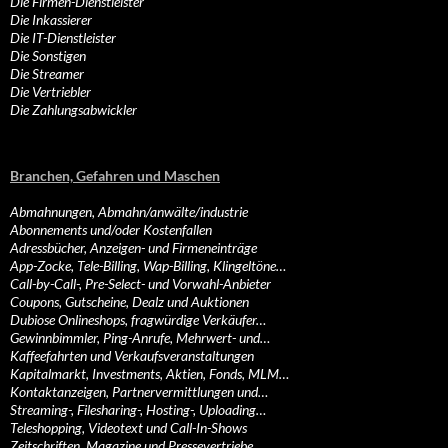
Die Firmen-Dienstleister
Die Inkassierer
Die IT-Dienstleister
Die Sonstigen
Die Streamer
Die Vertriebler
Die Zahlungsabwickler
Branchen, Gefahren und Maschen
Abmahnungen, Abmahn/anwälte/industrie
Abonnements und/oder Kostenfallen
Adressbücher, Anzeigen- und Firmeneinträge
App-Zocke, Tele-Billing, Wap-Billing, Klingeltöne…
Call-by-Call-, Pre-Select- und Vorwahl-Anbieter
Coupons, Gutscheine, Dealz und Auktionen
Dubiose Onlineshops, fragwürdige Verkäufer…
Gewinnbimmler, Ping-Anrufe, Mehrwert- und…
Kaffeefahrten und Verkaufsveranstaltungen
Kapitalmarkt, Investments, Aktien, Fonds, MLM…
Kontaktanzeigen, Partnervermittlungen und…
Streaming-, Filesharing-, Hosting-, Uploading…
Teleshopping, Videotext und Call-In-Shows
Zeitschriften, Magazine und Pressevertriebe