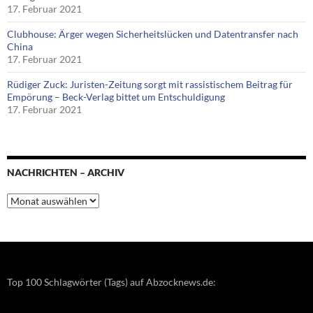
17. Februar 2021
Clubhouse: Ärger wegen Sicherheitslücken und Datentransfer nach
China
17. Februar 2021
Rüdiger Zuck: Juristen-Zeitung sorgt mit rassistischem Beitrag für
Empörung – Beck-Verlag bittet um Entschuldigung
17. Februar 2021
NACHRICHTEN – ARCHIV
Nachrichten
–
Archiv
Top 100 Schlagwörter (Tags) auf Abzocknews.de: