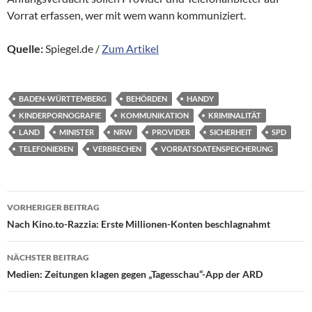
Vorrat erfassen, wer mit wem wann kommuniziert.
Quelle:
Spiegel.de /
Zum Artikel
BADEN-WÜRTTEMBERG
BEHÖRDEN
HANDY
KINDERPORNOGRAFIE
KOMMUNIKATION
KRIMINALITÄT
LAND
MINISTER
NRW
PROVIDER
SICHERHEIT
SPD
TELEFONIEREN
VERBRECHEN
VORRATSDATENSPEICHERUNG
Beitragsnavigation
VORHERIGER BEITRAG
Nach Kino.to-Razzia: Erste Millionen-Konten beschlagnahmt
NÄCHSTER BEITRAG
Medien: Zeitungen klagen gegen „Tagesschau“-App der ARD