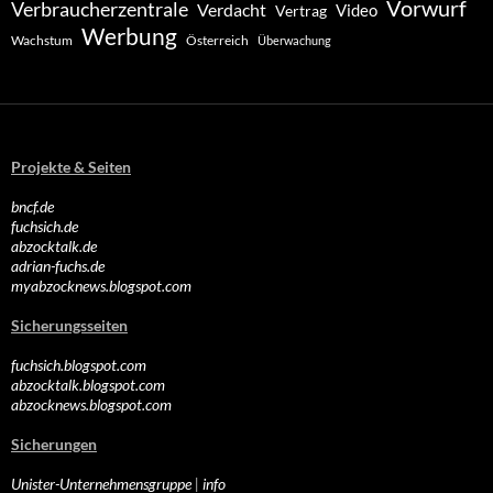
Vorwurf
Verbraucherzentrale
Verdacht
Video
Vertrag
Werbung
Wachstum
Österreich
Überwachung
Projekte & Seiten
bncf.de
fuchsich.de
abzocktalk.de
adrian-fuchs.de
myabzocknews.blogspot.com
Sicherungsseiten
fuchsich.blogspot.com
abzocktalk.blogspot.com
abzocknews.blogspot.com
Sicherungen
Unister-Unternehmensgruppe
|
info