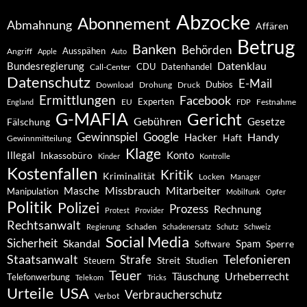
Abzocke
Abonnement
Abmahnung
Affären
Betrug
Banken
Behörden
Ausspähen
Angriff
Apple
Auto
Datenklau
Bundesregierung
CDU
Datenhandel
Call-Center
Datenschutz
E-Mail
Dubios
Drohung
Download
Druck
Ermittlungen
Facebook
Experten
EU
Festnahme
England
FDP
G-MAFIA
Gericht
Gebühren
Gesetze
Fälschung
Gewinnspiel
Google
Handy
Hacker
Haft
Gewinnmitteilung
Klage
Konto
Illegal
Inkassobüro
Kinder
Kontrolle
Kostenfallen
Kritik
Kriminalität
Locken
Manager
Missbrauch
Mitarbeiter
Masche
Manipulation
Mobilfunk
Opfer
Politik
Polizei
Prozess
Rechnung
Protest
Provider
Rechtsanwalt
Schaden
Regierung
Schadenersatz
Schutz
Schweiz
Social Media
Sicherheit
Skandal
Spam
Software
Sperre
Staatsanwalt
Telefonieren
Strafe
Studien
Steuern
Streit
Teuer
Urheberrecht
Täuschung
Telefonwerbung
Telekom
Tricks
Urteile
USA
Verbraucherschutz
Verbot