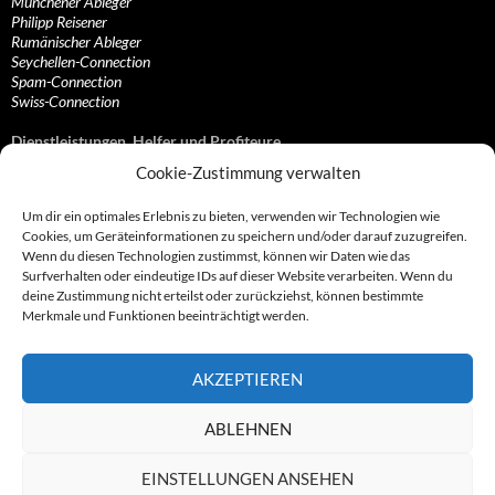
Münchener Ableger
Philipp Reisener
Rumänischer Ableger
Seychellen-Connection
Spam-Connection
Swiss-Connection
Dienstleistungen, Helfer und Profiteure
Cookie-Zustimmung verwalten
Anonymisierungsdienste, VPN- und Web-Proxy…
Anwaltliche Vertretungen, Kanzleien und Juristen
Um dir ein optimales Erlebnis zu bieten, verwenden wir Technologien wie
Bezahlsysteme, Finanzdienstleister und…
Cookies, um Geräteinformationen zu speichern und/oder darauf zuzugreifen.
Bürodienstleister, Firmengründer- und/oder…
Wenn du diesen Technologien zustimmst, können wir Daten wie das
Datenhändler, Adressbroker und zielgerichtetes…
Surfverhalten oder eindeutige IDs auf dieser Website verarbeiten. Wenn du
Hosting, Routing, Provider, Domain-, Web- und…
deine Zustimmung nicht erteilst oder zurückziehst, können bestimmte
Inkasso, Forderungsmanagement und eintreibende…
Merkmale und Funktionen beeinträchtigt werden.
Spieleanbieter, Online- und Browsergames
Onlinecasinos, Glücksspiele, Poker, Roulette & Co.
Partnerprogramme, Vertriebskanäle- und…
AKZEPTIEREN
Telekommunikationsdienstleister, Internet…
Vereine, Verbände, Vereinigungen und Lobbyisten
Web-Rotlichtbezirk, Erotik- und XXX-Anbieter
ABLEHNEN
Sonstige Dienstleister, Profiteure und Kooperationen
EINSTELLUNGEN ANSEHEN