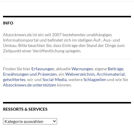
INFO
Abzocknews.de ist ein seit 2007 bestehendes unabhängiges
Informationsportal und befindet sich im stetigen Auf-, Aus- und
Umbau. Bitte beachten Sie, dass Einträge den Stand der Dinge zum
Zeitpunkt einer Veröffentlichung spiegeln.
Finden Sie hier
Erfassungen
, aktuelle
Warnungen
, eigene
Beiträge
,
Erwähnungen und Präsenzen
, ein
Webverzeichnis
,
Archivmaterial
,
getwittertes
, wir und
Social-Media
, weitere
Schlagzeilen
und wie Sie
Abzocknews.de unterstützen
können.
RESSORTS & SERVICES
Ressorts
&
Services