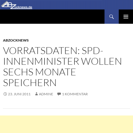
Zum
Inhalt
Suchen
Abzocknews.de
springen
PRIMÄR
MENÜ
ABZOCKNEWS
VORRATSDATEN: SPD-
INNENMINISTER WOLLEN
SECHS MONATE
SPEICHERN
23. JUNI 2011
ADMINE
1 KOMMENTAR