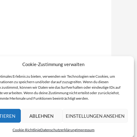
Cookie-Zustimmung verwalten
ptimales Erlebnis zu bieten, verwenden wir Technologien wie Cookies, um
ationen zu speichern und/oder darauf zuzugreifen. Wenn du diesen
 zustimmst, können wir Daten wie das Surfverhalten oder eindeutige IDs auf
te verarbeiten. Wenn du deine Zustimmung nicht erteilst oder zurückziehst,
immte Merkmale und Funktionen beeinträchtigt werden.
TIEREN
ABLEHNEN
EINSTELLUNGEN ANSEHEN
Cookie-Richtlinie
Datenschutzerklärung
Impressum