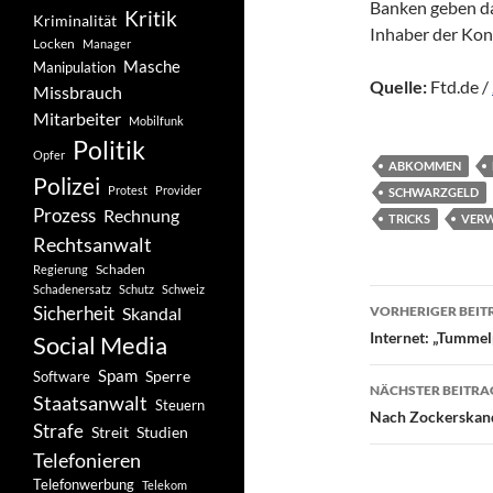
Banken geben da
Kritik
Kriminalität
Inhaber der Kon
Locken
Manager
Masche
Manipulation
Quelle:
Ftd.de /
Missbrauch
Mitarbeiter
Mobilfunk
Politik
Opfer
ABKOMMEN
Polizei
Protest
Provider
SCHWARZGELD
Prozess
Rechnung
TRICKS
VERW
Rechtsanwalt
Schaden
Regierung
Schadenersatz
Schutz
Schweiz
Beitragsn
Sicherheit
Skandal
VORHERIGER BEIT
Internet: „Tummel
Social Media
Spam
Software
Sperre
NÄCHSTER BEITRA
Staatsanwalt
Steuern
Nach Zockerskand
Strafe
Studien
Streit
Telefonieren
Telefonwerbung
Telekom