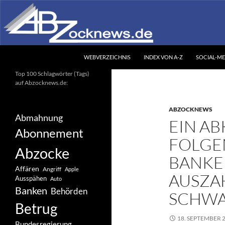
Zum
Inhalt
springen
Suchen
Abzocknews.de
WEBVERZEICHNIS
INDEX VON A-Z
SOCIAL-ME
Ihr unabhängiges
Top 100 Schlagwörter (Tags)
Informationsportal
auf Abzocknews.de:
ABZOCKNEWS
Abmahnung
EIN A
Abonnement
FOLGE
Abzocke
BANKE
Affären
Angriff
Apple
AUSZA
Ausspähen
Auto
Banken
Behörden
SCHWA
Betrug
18. SEPTEMBER 
Bundesregierung