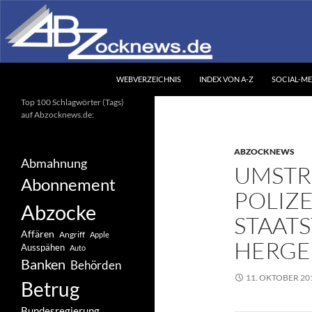
Zum
Inhalt
springen
Suchen
Abzocknews.de
WEBVERZEICHNIS
INDEX VON A-Z
SOCIAL-ME
Ihr unabhängiges
Top 100 Schlagwörter (Tags)
Informationsportal
auf Abzocknews.de:
ABZOCKNEWS
Abmahnung
UMSTR
Abonnement
POLIZE
Abzocke
STAAT
Affären
Angriff
Apple
HERGE
Ausspähen
Auto
Banken
Behörden
11. OKTOBER 20
Betrug
Bundesregierung