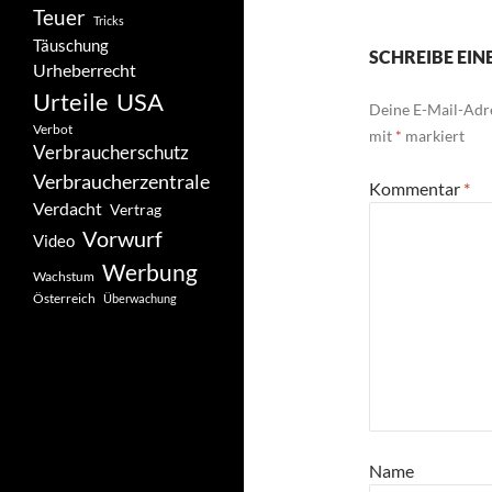
Teuer
Tricks
Täuschung
SCHREIBE EI
Urheberrecht
Urteile
USA
Deine E-Mail-Adre
Verbot
mit
*
markiert
Verbraucherschutz
Verbraucherzentrale
Kommentar
*
Verdacht
Vertrag
Vorwurf
Video
Werbung
Wachstum
Österreich
Überwachung
Name