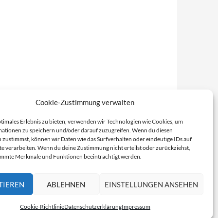
Cookie-Zustimmung verwalten
ptimales Erlebnis zu bieten, verwenden wir Technologien wie Cookies, um
ationen zu speichern und/oder darauf zuzugreifen. Wenn du diesen
 zustimmst, können wir Daten wie das Surfverhalten oder eindeutige IDs auf
te verarbeiten. Wenn du deine Zustimmung nicht erteilst oder zurückziehst,
immte Merkmale und Funktionen beeinträchtigt werden.
TIEREN
ABLEHNEN
EINSTELLUNGEN ANSEHEN
Cookie-Richtlinie
Datenschutzerklärung
Impressum