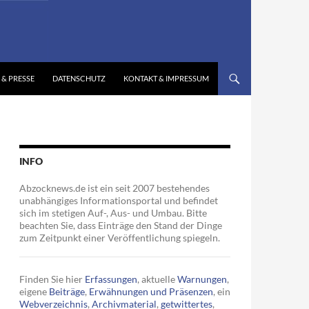
 & PRESSE
DATENSCHUTZ
KONTAKT & IMPRESSUM
INFO
Abzocknews.de ist ein seit 2007 bestehendes
unabhängiges Informationsportal und befindet
sich im stetigen Auf-, Aus- und Umbau. Bitte
beachten Sie, dass Einträge den Stand der Dinge
zum Zeitpunkt einer Veröffentlichung spiegeln.
Finden Sie hier
Erfassungen
, aktuelle
Warnungen
,
eigene
Beiträge
,
Erwähnungen und Präsenzen
, ein
Webverzeichnis
,
Archivmaterial
,
getwittertes
,