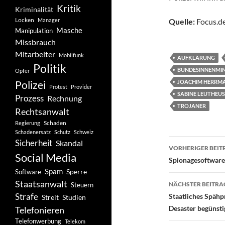
Kritik
Kriminalität
Locken
Manager
Quelle:
Focus.de
Masche
Manipulation
Missbrauch
Mitarbeiter
Mobilfunk
AUFKLÄRUNG
Politik
BUNDESINNENMIN
Opfer
Polizei
JOACHIM HERRM
Protest
Provider
SABINE LEUTHEU
Prozess
Rechnung
TROJANER
Rechtsanwalt
Schaden
Regierung
Schadenersatz
Schutz
Schweiz
Beitragsn
Sicherheit
Skandal
VORHERIGER BEIT
Social Media
Spionagesoftware:
Spam
Software
Sperre
Staatsanwalt
NÄCHSTER BEITRA
Steuern
Strafe
Staatliches Späh
Studien
Streit
Desaster begünst
Telefonieren
Telefonwerbung
Telekom