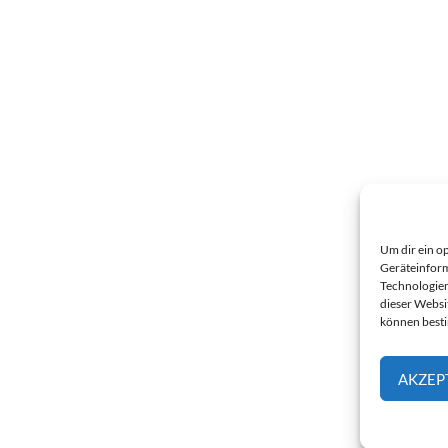
Um dir ein o
Geräteinform
Technologien
dieser Websi
können best
AKZEP