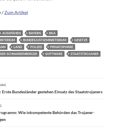
 /
Zum Artikel
AUSSPÄHEN
BAYERN
BKA
ISTERIUM
BUNDESJUSTIZMINISTERIUM
GESETZE
ANN
LAND
POLIZEI
PRIVATSPHÄRE
SSER-SCHNARRENBERGER
SOFTWARE
STAATSTROJANER
avigation
RAG
 Erste Bundesländer gestehen Einsatz des Staatstrojaners
G
programm: Wie inkompetente Behörden das Trojaner-
igen