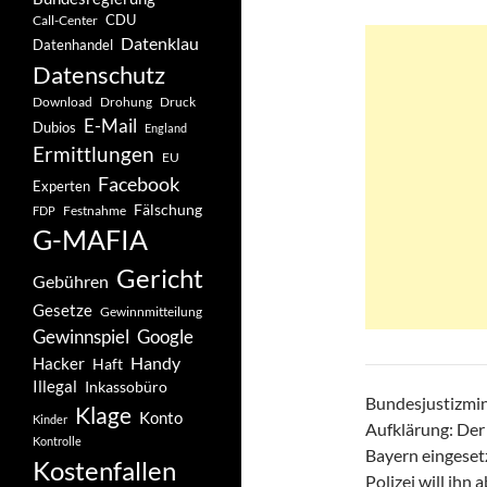
CDU
Call-Center
Datenklau
Datenhandel
Datenschutz
Drohung
Download
Druck
E-Mail
Dubios
England
Ermittlungen
EU
Facebook
Experten
Fälschung
Festnahme
FDP
G-MAFIA
Gericht
Gebühren
Gesetze
Gewinnmitteilung
Gewinnspiel
Google
Handy
Hacker
Haft
Illegal
Inkassobüro
Bundesjustizmin
Klage
Konto
Kinder
Aufklärung: Der
Kontrolle
Bayern eingeset
Kostenfallen
Polizei will ihn 