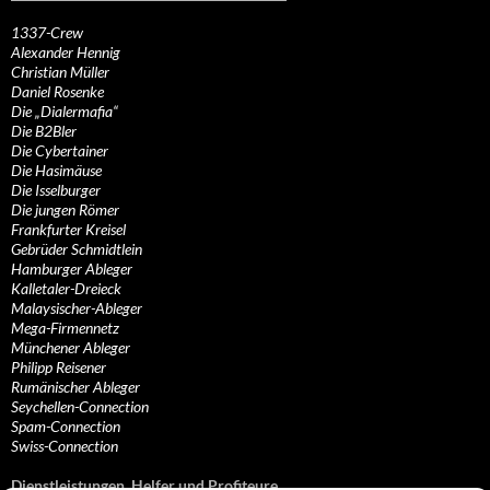
1337-Crew
Alexander Hennig
Christian Müller
Daniel Rosenke
Die „Dialermafia“
Die B2Bler
Die Cybertainer
Die Hasimäuse
Die Isselburger
Die jungen Römer
Frankfurter Kreisel
Gebrüder Schmidtlein
Hamburger Ableger
Kalletaler-Dreieck
Malaysischer-Ableger
Mega-Firmennetz
Münchener Ableger
Philipp Reisener
Rumänischer Ableger
Seychellen-Connection
Spam-Connection
Swiss-Connection
Dienstleistungen, Helfer und Profiteure