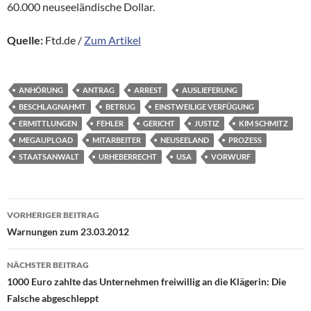
60.000 neuseeländische Dollar.
Quelle:
Ftd.de /
Zum Artikel
ANHÖRUNG
ANTRAG
ARREST
AUSLIEFERUNG
BESCHLAGNAHMT
BETRUG
EINSTWEILIGE VERFÜGUNG
ERMITTLUNGEN
FEHLER
GERICHT
JUSTIZ
KIM SCHMITZ
MEGAUPLOAD
MITARBEITER
NEUSEELAND
PROZESS
STAATSANWALT
URHEBERRECHT
USA
VORWURF
Beitragsnavigation
VORHERIGER BEITRAG
Warnungen zum 23.03.2012
NÄCHSTER BEITRAG
1000 Euro zahlte das Unternehmen freiwillig an die Klägerin: Die
Falsche abgeschleppt