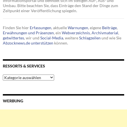
Informationsportal und befindet sich im stetigen Auf-, Aus- und
Umbau. Bitte beachten Sie, dass Einträge den Stand der Dinge zum
Zeitpunkt einer Veröffentlichung spiegeln.
Finden Sie hier
Erfassungen
, aktuelle
Warnungen
, eigene
Beiträge
,
Erwähnungen und Präsenzen
, ein
Webverzeichnis
,
Archivmaterial
,
getwittertes
, wir und
Social-Media
, weitere
Schlagzeilen
und wie Sie
Abzocknews.de unterstützen
können.
RESSORTS & SERVICES
Ressorts
&
Services
WERBUNG