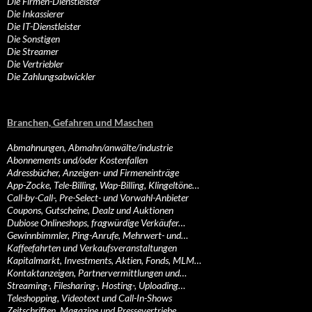
Die Firmen-Dienstleister
Die Inkassierer
Die IT-Dienstleister
Die Sonstigen
Die Streamer
Die Vertriebler
Die Zahlungsabwickler
Branchen, Gefahren und Maschen
Abmahnungen, Abmahn/anwälte/industrie
Abonnements und/oder Kostenfallen
Adressbücher, Anzeigen- und Firmeneinträge
App-Zocke, Tele-Billing, Wap-Billing, Klingeltöne…
Call-by-Call-, Pre-Select- und Vorwahl-Anbieter
Coupons, Gutscheine, Dealz und Auktionen
Dubiose Onlineshops, fragwürdige Verkäufer…
Gewinnbimmler, Ping-Anrufe, Mehrwert- und…
Kaffeefahrten und Verkaufsveranstaltungen
Kapitalmarkt, Investments, Aktien, Fonds, MLM…
Kontaktanzeigen, Partnervermittlungen und…
Streaming-, Filesharing-, Hosting-, Uploading…
Teleshopping, Videotext und Call-In-Shows
Zeitschriften, Magazine und Pressevertriebe