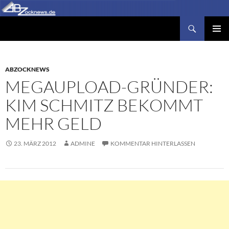
Zum
Inhalt
Suchen
Abzocknews.de
springen
PRIMÄR
MENÜ
ABZOCKNEWS
MEGAUPLOAD-GRÜNDER:
KIM SCHMITZ BEKOMMT
MEHR GELD
23. MÄRZ 2012
ADMINE
KOMMENTAR HINTERLASSEN