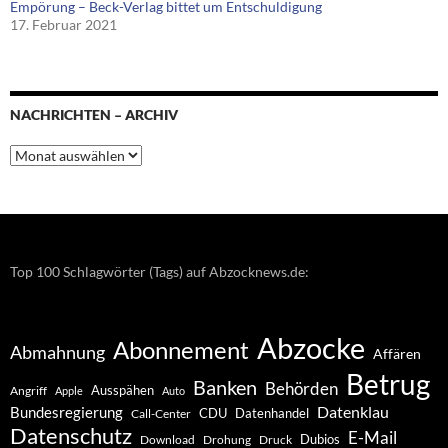
Empörung – Beck-Verlag bittet um Entschuldigung
17. Februar 2021
NACHRICHTEN – ARCHIV
Nachrichten
–
Archiv
Top 100 Schlagwörter (Tags) auf Abzocknews.de:
Abzocke
Abonnement
Abmahnung
Affären
Betrug
Banken
Behörden
Ausspähen
Angriff
Apple
Auto
Datenklau
Bundesregierung
CDU
Datenhandel
Call-Center
Datenschutz
E-Mail
Dubios
Drohung
Download
Druck