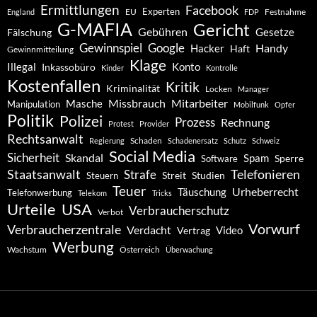
Ermittlungen
Facebook
Experten
EU
Festnahme
England
FDP
G-MAFIA
Gericht
Gebühren
Gesetze
Fälschung
Gewinnspiel
Google
Handy
Hacker
Haft
Gewinnmitteilung
Klage
Konto
Illegal
Inkassobüro
Kinder
Kontrolle
Kostenfallen
Kritik
Kriminalität
Locken
Manager
Missbrauch
Mitarbeiter
Masche
Manipulation
Mobilfunk
Opfer
Politik
Polizei
Prozess
Rechnung
Protest
Provider
Rechtsanwalt
Schaden
Regierung
Schadenersatz
Schutz
Schweiz
Social Media
Sicherheit
Skandal
Spam
Software
Sperre
Staatsanwalt
Telefonieren
Strafe
Studien
Steuern
Streit
Teuer
Urheberrecht
Täuschung
Telefonwerbung
Telekom
Tricks
Urteile
USA
Verbraucherschutz
Verbot
Vorwurf
Verbraucherzentrale
Verdacht
Video
Vertrag
Werbung
Wachstum
Österreich
Überwachung