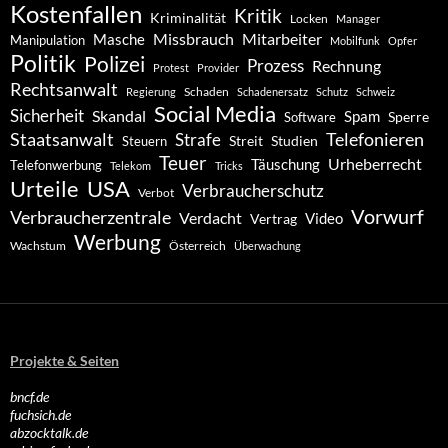
Kostenfallen
Kritik
Kriminalität
Locken
Manager
Missbrauch
Mitarbeiter
Masche
Manipulation
Mobilfunk
Opfer
Politik
Polizei
Prozess
Rechnung
Protest
Provider
Rechtsanwalt
Schaden
Regierung
Schadenersatz
Schutz
Schweiz
Social Media
Sicherheit
Skandal
Spam
Software
Sperre
Staatsanwalt
Telefonieren
Strafe
Studien
Steuern
Streit
Teuer
Urheberrecht
Täuschung
Telefonwerbung
Telekom
Tricks
Urteile
USA
Verbraucherschutz
Verbot
Vorwurf
Verbraucherzentrale
Verdacht
Video
Vertrag
Werbung
Wachstum
Österreich
Überwachung
Projekte & Seiten
bncf.de
fuchsich.de
abzocktalk.de