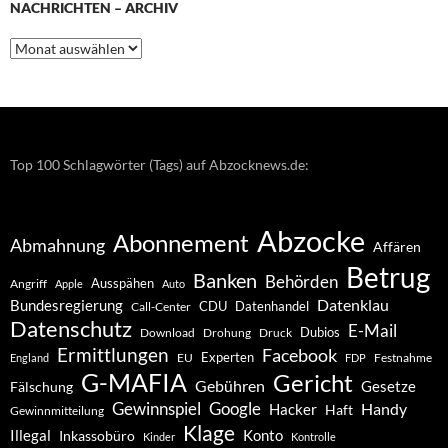
NACHRICHTEN – ARCHIV
Nachrichten
–
Archiv
Top 100 Schlagwörter (Tags) auf Abzocknews.de:
Abzocke
Abonnement
Abmahnung
Affären
Betrug
Banken
Behörden
Ausspähen
Angriff
Apple
Auto
Datenklau
Bundesregierung
CDU
Datenhandel
Call-Center
Datenschutz
E-Mail
Dubios
Drohung
Download
Druck
Ermittlungen
Facebook
Experten
EU
Festnahme
England
FDP
G-MAFIA
Gericht
Gebühren
Gesetze
Fälschung
Gewinnspiel
Google
Handy
Hacker
Haft
Gewinnmitteilung
Klage
Konto
Illegal
Inkassobüro
Kinder
Kontrolle