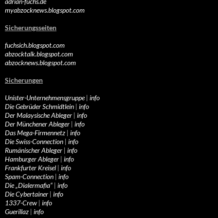
adrian-fuchs.de
myabzocknews.blogspot.com
Sicherungsseiten
fuchsich.blogspot.com
abzocktalk.blogspot.com
abzocknews.blogspot.com
Sicherungen
Unister-Unternehmensgruppe
|
info
Die Gebrüder Schmidtlein
|
info
Der Malaysische Ableger
|
info
Der Münchener Ableger
|
info
Das Mega-Firmennetz
|
info
Die Swiss-Connection
|
info
Rumänischer Ableger
|
info
Hamburger Ableger
|
info
Frankfurter Kreisel
|
info
Spam-Connection
|
info
Die „Dialermafia“
|
info
Die Cybertainer
|
info
1337-Crew
|
info
Guerillaz
|
info