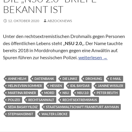
BEKANNT IST
12. OKTOBER 2020
ABZOCKNEWS
Unter den rechtsextremistischen Drohmails gegen Personen
des öffentlichen Lebens steht „
NSU 2.0
„. Der Name tauchte
bereits 2018 in Morddrohungen gegen eine Anwältin auf.
Rechtsextremistische Droh
Spuren führen zur hessischen Polizei.
weiterlesen
→
ANNE HELM
DATENBANK
DIE LINKE
DROHUNG
E-MAIL
HELIN EVRIN SOMMER
HESSEN
IDIL BAYDAR
JANINE WISSLER
MARTINA RENNER
MORD
NSU
NSU 2.0
PETER BEUTH
POLIZEI
RECHTSANWALT
RECHTSEXTREMISMUS
SEDA BASAY-YILDIZ
STAATSANWALTSCHAFT FRANKFURT AM MAIN
STEPHAN ERNST
WALTER LÜBCKE