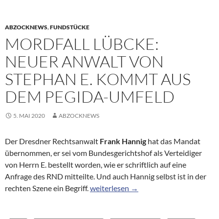
ABZOCKNEWS
,
FUNDSTÜCKE
MORDFALL LÜBCKE:
NEUER ANWALT VON
STEPHAN E. KOMMT AUS
DEM PEGIDA-UMFELD
5. MAI 2020
ABZOCKNEWS
Der Dresdner Rechtsanwalt
Frank Hannig
hat das Mandat
übernommen, er sei vom Bundesgerichtshof als Verteidiger
von Herrn E. bestellt worden, wie er schriftlich auf eine
Anfrage des RND mitteilte. Und auch Hannig selbst ist in der
Mordfall Lübcke: Neuer Anwalt von S
rechten Szene ein Begriff.
weiterlesen
→