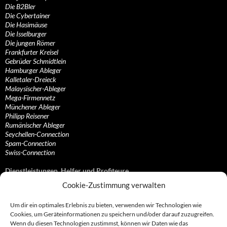
Die B2Bler
Die Cybertainer
Die Hasimäuse
Die Isselburger
Die jungen Römer
Frankfurter Kreisel
Gebrüder Schmidtlein
Hamburger Ableger
Kalletaler-Dreieck
Malaysischer-Ableger
Mega-Firmennetz
Münchener Ableger
Philipp Reisener
Rumänischer Ableger
Seychellen-Connection
Spam-Connection
Swiss-Connection
Dienstleistungen, Helfer und Profiteure
Cookie-Zustimmung verwalten
Anonymisierungsdienste, VPN- und Web-Proxy…
Anwaltliche Vertretungen, Kanzleien und Juristen
Um dir ein optimales Erlebnis zu bieten, verwenden wir Technologien wie
Bezahlsysteme, Finanzdienstleister und…
Cookies, um Geräteinformationen zu speichern und/oder darauf zuzugreifen.
Bürodienstleister, Firmengründer- und/oder…
Wenn du diesen Technologien zustimmst, können wir Daten wie das
Datenhändler, Adressbroker und zielgerichtetes…