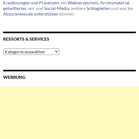
Erwähnungen und Präsenzen
, ein
Webverzeichnis
,
Archivmaterial
,
getwittertes
, wir und
Social-Media
, weitere
Schlagzeilen
und wie Sie
Abzocknews.de unterstützen
können.
RESSORTS & SERVICES
Ressorts
&
Services
WERBUNG