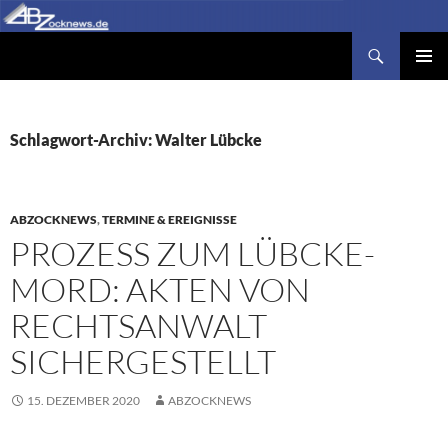
Zum
Inhalt
Suchen
Abzocknews.de
springen
PRIMÄR
MENÜ
Schlagwort-Archiv: Walter Lübcke
ABZOCKNEWS
,
TERMINE & EREIGNISSE
PROZESS ZUM LÜBCKE-
MORD: AKTEN VON
RECHTSANWALT
SICHERGESTELLT
15. DEZEMBER 2020
ABZOCKNEWS