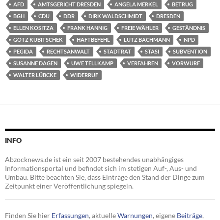
AFD
AMTSGERICHT DRESDEN
ANGELA MERKEL
BETRUG
BGH
CDU
DDR
DIRK WALDSCHMIDT
DRESDEN
ELLEN KOSITZA
FRANK HANNIG
FREIE WÄHLER
GESTÄNDNIS
GÖTZ KUBITSCHEK
HAFTBEFEHL
LUTZ BACHMANN
NPD
PEGIDA
RECHTSANWALT
STADTRAT
STASI
SUBVENTION
SUSANNE DAGEN
UWE TELLKAMP
VERFAHREN
VORWURF
WALTER LÜBCKE
WIDERRUF
INFO
Abzocknews.de ist ein seit 2007 bestehendes unabhängiges
Informationsportal und befindet sich im stetigen Auf-, Aus- und
Umbau. Bitte beachten Sie, dass Einträge den Stand der Dinge zum
Zeitpunkt einer Veröffentlichung spiegeln.
Finden Sie hier
Erfassungen
, aktuelle
Warnungen
, eigene
Beiträge
,