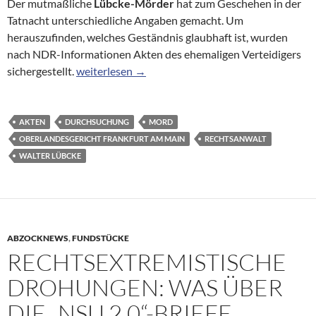
Der mutmaßliche
Lübcke-Mörder
hat zum Geschehen in der
Tatnacht unterschiedliche Angaben gemacht. Um
herauszufinden, welches Geständnis glaubhaft ist, wurden
nach NDR-Informationen Akten des ehemaligen Verteidigers
Prozess zum Lübcke-Mord: Akten von Rechtsanwal
sichergestellt.
weiterlesen
→
AKTEN
DURCHSUCHUNG
MORD
OBERLANDESGERICHT FRANKFURT AM MAIN
RECHTSANWALT
WALTER LÜBCKE
ABZOCKNEWS
,
FUNDSTÜCKE
RECHTSEXTREMISTISCHE
DROHUNGEN: WAS ÜBER
DIE „NSU 2.0“-BRIEFE