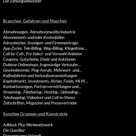
Die Zahlungsabwickler
Branchen, Gefahren und Maschen
Abmahnungen, Abmahn/anwälte/industrie
Abonnements und/oder Kostenfallen
Adressbücher, Anzeigen- und Firmeneinträge
App-Zocke, Tele-Billing, Wap-Billing, Klingeltöne…
Call-by-Call-, Pre-Select- und Vorwahl-Anbieter
Coupons, Gutscheine, Dealz und Auktionen
Dubiose Onlineshops, fragwürdige Verkäufer…
Gewinnbimmler, Ping-Anrufe, Mehrwert- und…
Kaffeefahrten und Verkaufsveranstaltungen
Kapitalmarkt, Investments, Aktien, Fonds, MLM…
Kontaktanzeigen, Partnervermittlungen und…
Streaming-, Filesharing-, Hosting-, Uploading…
Teleshopping, Videotext und Call-In-Shows
Zeitschriften, Magazine und Pressevertriebe
Sonstige Gruppen und Konstrukte
Adblock Plus-Werbenetzwerk
Die Guerillaz
Firmengruppe Volandt