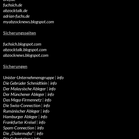
fuchsich.de
abzocktalk.de
adrian-fuchs.de
myabzocknews.blogspot.com
Sicherungsseiten
fuchsich.blogspot.com
abzocktalk.blogspot.com
abzocknews.blogspot.com
Sicherungen
Unister-Unternehmensgruppe
|
info
Die Gebrüder Schmidtlein
|
info
Der Malaysische Ableger
|
info
Der Münchener Ableger
|
info
Das Mega-Firmennetz
|
info
Die Swiss-Connection
|
info
Rumänischer Ableger
|
info
Hamburger Ableger
|
info
Frankfurter Kreisel
|
info
Spam-Connection
|
info
Die „Dialermafia“
|
info
Die Cybertainer
|
info