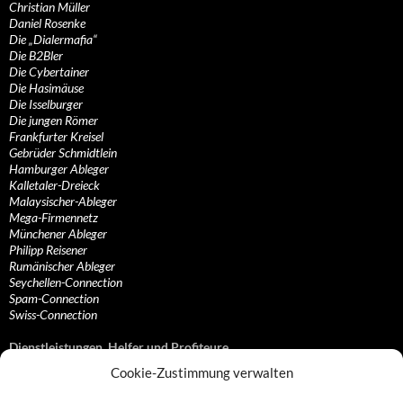
Christian Müller
Daniel Rosenke
Die „Dialermafia“
Die B2Bler
Die Cybertainer
Die Hasimäuse
Die Isselburger
Die jungen Römer
Frankfurter Kreisel
Gebrüder Schmidtlein
Hamburger Ableger
Kalletaler-Dreieck
Malaysischer-Ableger
Mega-Firmennetz
Münchener Ableger
Philipp Reisener
Rumänischer Ableger
Seychellen-Connection
Spam-Connection
Swiss-Connection
Dienstleistungen, Helfer und Profiteure
Cookie-Zustimmung verwalten
Anonymisierungsdienste, VPN- und Web-Proxy…
Anwaltliche Vertretungen, Kanzleien und Juristen