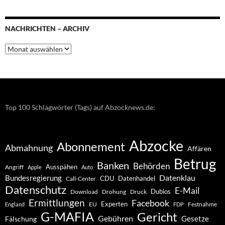
NACHRICHTEN – ARCHIV
Nachrichten
–
Archiv
Top 100 Schlagwörter (Tags) auf Abzocknews.de:
Abzocke
Abonnement
Abmahnung
Affären
Betrug
Banken
Behörden
Ausspähen
Angriff
Apple
Auto
Datenklau
Bundesregierung
CDU
Datenhandel
Call-Center
Datenschutz
E-Mail
Dubios
Drohung
Download
Druck
Ermittlungen
Facebook
Experten
EU
Festnahme
England
FDP
G-MAFIA
Gericht
Gebühren
Gesetze
Fälschung