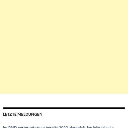
LETZTE MELDUNGEN
Im BND vermutete man bereits 2020, dass sich Jan Marsalek in