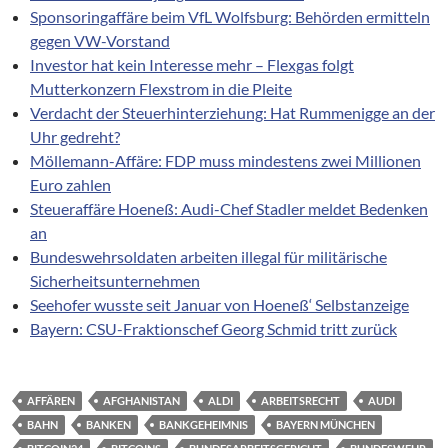
Sponsoringaffäre beim VfL Wolfsburg: Behörden ermitteln
gegen VW-Vorstand
Investor hat kein Interesse mehr – Flexgas folgt
Mutterkonzern Flexstrom in die Pleite
Verdacht der Steuerhinterziehung: Hat Rummenigge an der
Uhr gedreht?
Möllemann-Affäre: FDP muss mindestens zwei Millionen
Euro zahlen
Steueraffäre Hoeneß: Audi-Chef Stadler meldet Bedenken
an
Bundeswehrsoldaten arbeiten illegal für militärische
Sicherheitsunternehmen
Seehofer wusste seit Januar von Hoeneß‘ Selbstanzeige
Bayern: CSU-Fraktionschef Georg Schmid tritt zurück
AFFÄREN
AFGHANISTAN
ALDI
ARBEITSRECHT
AUDI
BAHN
BANKEN
BANKGEHEIMNIS
BAYERN MÜNCHEN