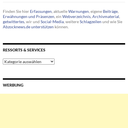
Finden Sie hier
Erfassungen
, aktuelle
Warnungen
, eigene
Beiträge
,
Erwähnungen und Präsenzen
, ein
Webverzeichnis
,
Archivmaterial
,
getwittertes
, wir und
Social-Media
, weitere
Schlagzeilen
und wie Sie
Abzocknews.de unterstützen
können.
RESSORTS & SERVICES
Ressorts
&
Services
WERBUNG