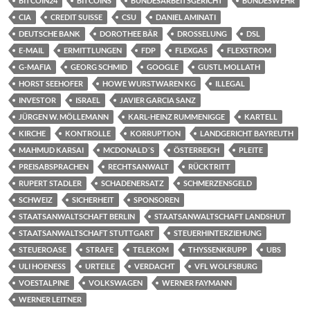
BITCOIN24
BITCOINS
BUNDESARBEITSGERICHT
BUNDESWEHR
CIA
CREDIT SUISSE
CSU
DANIEL AMINATI
DEUTSCHE BANK
DOROTHEE BÄR
DROSSELUNG
DSL
E-MAIL
ERMITTLUNGEN
FDP
FLEXGAS
FLEXSTROM
G-MAFIA
GEORG SCHMID
GOOGLE
GUSTL MOLLATH
HORST SEEHOFER
HOWE WURSTWAREN KG
ILLEGAL
INVESTOR
ISRAEL
JAVIER GARCIA SANZ
JÜRGEN W. MÖLLEMANN
KARL-HEINZ RUMMENIGGE
KARTELL
KIRCHE
KONTROLLE
KORRUPTION
LANDGERICHT BAYREUTH
MAHMUD KARSAI
MCDONALD´S
ÖSTERREICH
PLEITE
PREISABSPRACHEN
RECHTSANWALT
RÜCKTRITT
RUPERT STADLER
SCHADENERSATZ
SCHMERZENSGELD
SCHWEIZ
SICHERHEIT
SPONSOREN
STAATSANWALTSCHAFT BERLIN
STAATSANWALTSCHAFT LANDSHUT
STAATSANWALTSCHAFT STUTTGART
STEUERHINTERZIEHUNG
STEUEROASE
STRAFE
TELEKOM
THYSSENKRUPP
UBS
ULI HOENESS
URTEILE
VERDACHT
VFL WOLFSBURG
VOESTALPINE
VOLKSWAGEN
WERNER FAYMANN
WERNER LEITNER