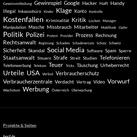
Gewinnspiel
Google
Handy
Hacker
Haft
Gewinnmitteilung
Klage
Konto
Illegal
Inkassobüro
Kinder
Kontrolle
Kostenfallen
Kritik
Kriminalität
Locken
Manager
Missbrauch
Mitarbeiter
Masche
Manipulation
Mobilfunk
Opfer
Politik
Polizei
Prozess
Rechnung
Protest
Provider
Rechtsanwalt
Schaden
Regierung
Schadenersatz
Schutz
Schweiz
Social Media
Sicherheit
Skandal
Spam
Software
Sperre
Staatsanwalt
Telefonieren
Strafe
Studien
Steuern
Streit
Teuer
Urheberrecht
Täuschung
Telefonwerbung
Telekom
Tricks
Urteile
USA
Verbraucherschutz
Verbot
Vorwurf
Verbraucherzentrale
Verdacht
Video
Vertrag
Werbung
Wachstum
Österreich
Überwachung
Projekte & Seiten
bncf.de