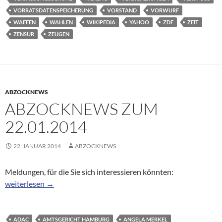
VORRATSDATENSPEICHERUNG
VORSTAND
VORWURF
WAFFEN
WAHLEN
WIKIPEDIA
YAHOO
ZDF
ZEIT
ZENSUR
ZEUGEN
ABZOCKNEWS
ABZOCKNEWS ZUM
22.01.2014
22. JANUAR 2014
ABZOCKNEWS
Meldungen, für die Sie sich interessieren könnten:
Abzocknews zum 22.01.2014
weiterlesen
→
ADAC
AMTSGERICHT HAMBURG
ANGELA MERKEL