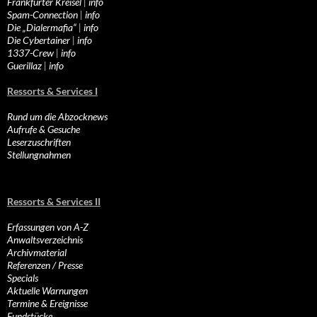
Frankfurter Kreisel
|
info
Spam-Connection
|
info
Die „Dialermafia“
|
info
Die Cybertainer
|
info
1337-Crew
|
info
Guerillaz
|
info
Ressorts & Services I
Rund um die Abzocknews
Aufrufe & Gesuche
Leserzuschriften
Stellungnahmen
Ressorts & Services II
Erfassungen von A-Z
Anwaltsverzeichnis
Archivmaterial
Referenzen / Presse
Specials
Aktuelle Warnungen
Termine & Ereignisse
Fundstücke