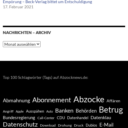
Empörung – Beck-Verlag bittet um Entschuldigung
17. Februar 2021
NACHRICHTEN – ARCHIV
Nachrichten
–
Archiv
Top 100 Schlagwörter (Tags) auf Abzocknews.de:
Abzocke
Abonnement
Abmahnung
Affären
Betrug
Banken
Behörden
Ausspähen
Angriff
Apple
Auto
Datenklau
Bundesregierung
CDU
Datenhandel
Call-Center
Datenschutz
E-Mail
Dubios
Drohung
Download
Druck