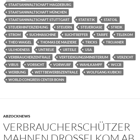
STAATSANWALTSCHAFT MAGDEBURG
STAATSANWALTSCHAFT MÜNCHEN
STAATSANWALTSCHAFT STUTTGART
STATISTIK
STATOIL
STEUERHINTERZIEHUNG
STEUERN
STEUEROASE
STREIK
STROM
SUCHMASCHINE
SUCHTREFFER
TARIFE
TELEKOM
THEO WAIGEL
THOMAS DE MAIZIERE
TRICKS
TROJANER
ULI HOENESS
UNTREUE
URTEILE
USA
VERBRAUCHERZENTRALE
VERTEIDIGUNGSMINISTERIUM
VERZICHT
VIRUS
VORSICHT
VORWURF
WAHLKAMPF
WCCB
WERBUNG
WETTBEWERBSZENTRALE
WOLFGANG KUBICKI
WORLD CONGRESS CENTER BONN
ABZOCKNEWS
VERBRAUCHERSCHÜTZER
MAHNEN DROSSELKOM AB