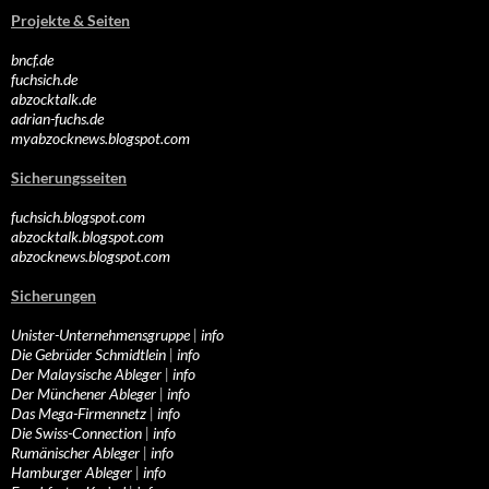
Projekte & Seiten
bncf.de
fuchsich.de
abzocktalk.de
adrian-fuchs.de
myabzocknews.blogspot.com
Sicherungsseiten
fuchsich.blogspot.com
abzocktalk.blogspot.com
abzocknews.blogspot.com
Sicherungen
Unister-Unternehmensgruppe
|
info
Die Gebrüder Schmidtlein
|
info
Der Malaysische Ableger
|
info
Der Münchener Ableger
|
info
Das Mega-Firmennetz
|
info
Die Swiss-Connection
|
info
Rumänischer Ableger
|
info
Hamburger Ableger
|
info