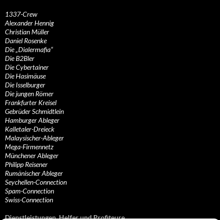
1337-Crew
Alexander Hennig
Christian Müller
Daniel Rosenke
Die „Dialermafia“
Die B2Bler
Die Cybertainer
Die Hasimäuse
Die Isselburger
Die jungen Römer
Frankfurter Kreisel
Gebrüder Schmidtlein
Hamburger Ableger
Kalletaler-Dreieck
Malaysischer-Ableger
Mega-Firmennetz
Münchener Ableger
Philipp Reisener
Rumänischer Ableger
Seychellen-Connection
Spam-Connection
Swiss-Connection
Dienstleistungen, Helfer und Profiteure