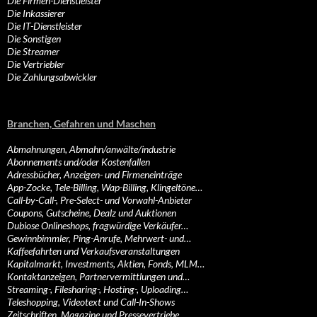
Die Firmen-Dienstleister
Die Inkassierer
Die IT-Dienstleister
Die Sonstigen
Die Streamer
Die Vertriebler
Die Zahlungsabwickler
Branchen, Gefahren und Maschen
Abmahnungen, Abmahn/anwälte/industrie
Abonnements und/oder Kostenfallen
Adressbücher, Anzeigen- und Firmeneinträge
App-Zocke, Tele-Billing, Wap-Billing, Klingeltöne…
Call-by-Call-, Pre-Select- und Vorwahl-Anbieter
Coupons, Gutscheine, Dealz und Auktionen
Dubiose Onlineshops, fragwürdige Verkäufer…
Gewinnbimmler, Ping-Anrufe, Mehrwert- und…
Kaffeefahrten und Verkaufsveranstaltungen
Kapitalmarkt, Investments, Aktien, Fonds, MLM…
Kontaktanzeigen, Partnervermittlungen und…
Streaming-, Filesharing-, Hosting-, Uploading…
Teleshopping, Videotext und Call-In-Shows
Zeitschriften, Magazine und Pressevertriebe