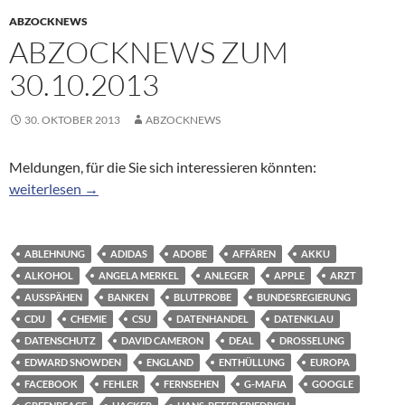
ABZOCKNEWS
ABZOCKNEWS ZUM
30.10.2013
30. OKTOBER 2013
ABZOCKNEWS
Meldungen, für die Sie sich interessieren könnten:
Abzocknews zum 30.10.2013
weiterlesen
→
ABLEHNUNG
ADIDAS
ADOBE
AFFÄREN
AKKU
ALKOHOL
ANGELA MERKEL
ANLEGER
APPLE
ARZT
AUSSPÄHEN
BANKEN
BLUTPROBE
BUNDESREGIERUNG
CDU
CHEMIE
CSU
DATENHANDEL
DATENKLAU
DATENSCHUTZ
DAVID CAMERON
DEAL
DROSSELUNG
EDWARD SNOWDEN
ENGLAND
ENTHÜLLUNG
EUROPA
FACEBOOK
FEHLER
FERNSEHEN
G-MAFIA
GOOGLE