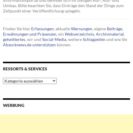
Informationsportal und befindet sich im stetigen Auf-, Aus- und
Umbau. Bitte beachten Sie, dass Einträge den Stand der Dinge zum
Zeitpunkt einer Veröffentlichung spiegeln.
Finden Sie hier
Erfassungen
, aktuelle
Warnungen
, eigene
Beiträge
,
Erwähnungen und Präsenzen
, ein
Webverzeichnis
,
Archivmaterial
,
getwittertes
, wir und
Social-Media
, weitere
Schlagzeilen
und wie Sie
Abzocknews.de unterstützen
können.
RESSORTS & SERVICES
Ressorts
&
Services
WERBUNG