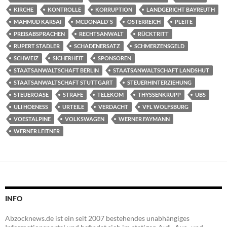
KIRCHE
KONTROLLE
KORRUPTION
LANDGERICHT BAYREUTH
MAHMUD KARSAI
MCDONALD´S
ÖSTERREICH
PLEITE
PREISABSPRACHEN
RECHTSANWALT
RÜCKTRITT
RUPERT STADLER
SCHADENERSATZ
SCHMERZENSGELD
SCHWEIZ
SICHERHEIT
SPONSOREN
STAATSANWALTSCHAFT BERLIN
STAATSANWALTSCHAFT LANDSHUT
STAATSANWALTSCHAFT STUTTGART
STEUERHINTERZIEHUNG
STEUEROASE
STRAFE
TELEKOM
THYSSENKRUPP
UBS
ULI HOENESS
URTEILE
VERDACHT
VFL WOLFSBURG
VOESTALPINE
VOLKSWAGEN
WERNER FAYMANN
WERNER LEITNER
INFO
Abzocknews.de ist ein seit 2007 bestehendes unabhängiges