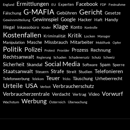
Ermittlungen
Facebook
Experten
EU
Festnahme
England
FDP
G-MAFIA
Gericht
Gebühren
Gesetze
Fälschung
Gewinnspiel
Google
Handy
Hacker
Haft
Gewinnmitteilung
Klage
Konto
Illegal
Inkassobüro
Kinder
Kontrolle
Kostenfallen
Kritik
Kriminalität
Locken
Manager
Missbrauch
Mitarbeiter
Masche
Manipulation
Mobilfunk
Opfer
Politik
Polizei
Prozess
Rechnung
Protest
Provider
Rechtsanwalt
Schaden
Regierung
Schadenersatz
Schutz
Schweiz
Social Media
Sicherheit
Skandal
Spam
Software
Sperre
Staatsanwalt
Telefonieren
Strafe
Studien
Steuern
Streit
Teuer
Urheberrecht
Täuschung
Telefonwerbung
Telekom
Tricks
Urteile
USA
Verbraucherschutz
Verbot
Vorwurf
Verbraucherzentrale
Verdacht
Video
Vertrag
Werbung
Wachstum
Österreich
Überwachung