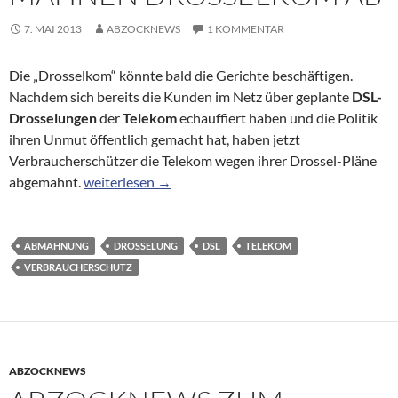
7. MAI 2013
ABZOCKNEWS
1 KOMMENTAR
Die „Drosselkom“ könnte bald die Gerichte beschäftigen.
Nachdem sich bereits die Kunden im Netz über geplante
DSL-
Drosselungen
der
Telekom
echauffiert haben und die Politik
ihren Unmut öffentlich gemacht hat, haben jetzt
Verbraucherschützer die Telekom wegen ihrer Drossel-Pläne
Verbraucherschützer mahnen Drosselkom ab
abgemahnt.
weiterlesen
→
ABMAHNUNG
DROSSELUNG
DSL
TELEKOM
VERBRAUCHERSCHUTZ
ABZOCKNEWS