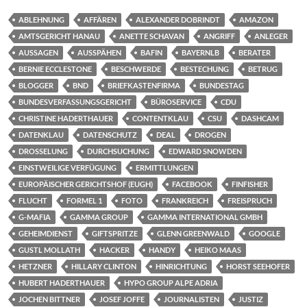
ABLEHNUNG
AFFÄREN
ALEXANDER DOBRINDT
AMAZON
AMTSGERICHT HANAU
ANETTE SCHAVAN
ANGRIFF
ANLEGER
AUSSAGEN
AUSSPÄHEN
BAFIN
BAYERNLB
BERATER
BERNIE ECCLESTONE
BESCHWERDE
BESTECHUNG
BETRUG
BLOGGER
BND
BRIEFKASTENFIRMA
BUNDESTAG
BUNDESVERFASSUNGSGERICHT
BÜROSERVICE
CDU
CHRISTINE HADERTHAUER
CONTENTKLAU
CSU
DASHCAM
DATENKLAU
DATENSCHUTZ
DEAL
DROGEN
DROSSELUNG
DURCHSUCHUNG
EDWARD SNOWDEN
EINSTWEILIGE VERFÜGUNG
ERMITTLUNGEN
EUROPÄISCHER GERICHTSHOF (EUGH)
FACEBOOK
FINFISHER
FLUCHT
FORMEL 1
FOTO
FRANKREICH
FREISPRUCH
G-MAFIA
GAMMA GROUP
GAMMA INTERNATIONAL GMBH
GEHEIMDIENST
GIFTSPRITZE
GLENN GREENWALD
GOOGLE
GUSTL MOLLATH
HACKER
HANDY
HEIKO MAAS
HETZNER
HILLARY CLINTON
HINRICHTUNG
HORST SEEHOFER
HUBERT HADERTHAUER
HYPO GROUP ALPE ADRIA
JOCHEN BITTNER
JOSEF JOFFE
JOURNALISTEN
JUSTIZ