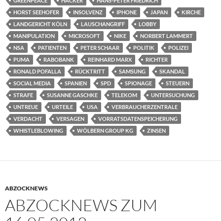
GREENPEACE
HACKER
HANS-PETER FRIEDRICH
HORST SEEHOFER
INSOLVENZ
IPHONE
JAPAN
KIRCHE
LANDGERICHT KÖLN
LAUSCHANGRIFF
LOBBY
MANIPULATION
MICROSOFT
NIKE
NORBERT LAMMERT
NSA
PATIENTEN
PETER SCHAAR
POLITIK
POLIZEI
PUMA
RABOBANK
REINHARD MARX
RICHTER
RONALD POFALLA
RÜCKTRITT
SAMSUNG
SKANDAL
SOCIAL MEDIA
SPANIEN
SPD
SPIONAGE
STEUERN
STRAFE
SUSANNE GASCHKE
TELEKOM
UNTERSUCHUNG
UNTREUE
URTEILE
USA
VERBRAUCHERZENTRALE
VERDACHT
VERSAGEN
VORRATSDATENSPEICHERUNG
WHISTLEBLOWING
WÖLBERN GROUP KG
ZINSEN
ABZOCKNEWS
ABZOCKNEWS ZUM