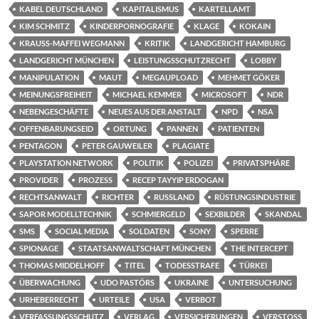
KABEL DEUTSCHLAND
KAPITALISMUS
KARTELLAMT
KIM SCHMITZ
KINDERPORNOGRAFIE
KLAGE
KOKAIN
KRAUSS-MAFFEI WEGMANN
KRITIK
LANDGERICHT HAMBURG
LANDGERICHT MÜNCHEN
LEISTUNGSSCHUTZRECHT
LOBBY
MANIPULATION
MAUT
MEGAUPLOAD
MEHMET GÖKER
MEINUNGSFREIHEIT
MICHAEL KEMMER
MICROSOFT
NDR
NEBENGESCHÄFTE
NEUES AUS DER ANSTALT
NPD
NSA
OFFENBARUNGSEID
ORTUNG
PANNEN
PATIENTEN
PENTAGON
PETER GAUWEILER
PLAGIATE
PLAYSTATION NETWORK
POLITIK
POLIZEI
PRIVATSPHÄRE
PROVIDER
PROZESS
RECEP TAYYIP ERDOGAN
RECHTSANWALT
RICHTER
RUSSLAND
RÜSTUNGSINDUSTRIE
SAPOR MODELLTECHNIK
SCHMIERGELD
SEXBILDER
SKANDAL
SMS
SOCIAL MEDIA
SOLDATEN
SONY
SPERRE
SPIONAGE
STAATSANWALTSCHAFT MÜNCHEN
THE INTERCEPT
THOMAS MIDDELHOFF
TITEL
TODESSTRAFE
TÜRKEI
ÜBERWACHUNG
UDO PASTÖRS
UKRAINE
UNTERSUCHUNG
URHEBERRECHT
URTEILE
USA
VERBOT
VERFASSUNGSSCHUTZ
VERLAG
VERSICHERUNGEN
VERSTOSS