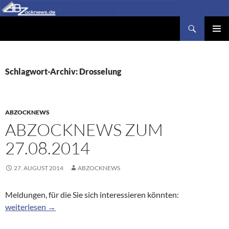
Zum
Inhalt
Suchen
Abzocknews.de
springen
PRIMÄR
MENÜ
Schlagwort-Archiv: Drosselung
ABZOCKNEWS
ABZOCKNEWS ZUM
27.08.2014
27. AUGUST 2014
ABZOCKNEWS
Meldungen, für die Sie sich interessieren könnten:
Abzocknews zum 27.08.2014
weiterlesen
→