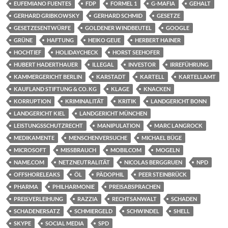
EUFEMIANO FUENTES
FDP
FORMEL 1
G-MAFIA
GEHALT
GERHARD GRIBKOWSKY
GERHARD SCHMID
GESETZE
GESETZESENTWÜRFE
GOLDENER WINDBEUTEL
GOOGLE
GRÜNE
HAFTUNG
HEIKO GEUE
HERBERT HAINER
HOCHTIEF
HOLIDAYCHECK
HORST SEEHOFER
HUBERT HADERTHAUER
ILLEGAL
INVESTOR
IRREFÜHRUNG
KAMMERGERICHT BERLIN
KARSTADT
KARTELL
KARTELLAMT
KAUFLAND STIFTUNG & CO. KG
KLAGE
KNACKEN
KORRUPTION
KRIMINALITÄT
KRITIK
LANDGERICHT BONN
LANDGERICHT KIEL
LANDGERICHT MÜNCHEN
LEISTUNGSSCHUTZRECHT
MANIPULATION
MARC LANGROCK
MEDIKAMENTE
MENSCHENVERSUCHE
MICHAEL BÜGE
MICROSOFT
MISSBRAUCH
MOBILCOM
MOGELN
NAME.COM
NETZNEUTRALITÄT
NICOLAS BERGGRUEN
NPD
OFFSHORELEAKS
ÖL
PÄDOPHIL
PEER STEINBRÜCK
PHARMA
PHILHARMONIE
PREISABSPRACHEN
PREISVERLEIHUNG
RAZZIA
RECHTSANWALT
SCHADEN
SCHADENERSATZ
SCHMIERGELD
SCHWINDEL
SHELL
SKYPE
SOCIAL MEDIA
SPD