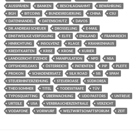
AUSSPÄHEN
BANKEN
BESCHLAGNAHMT
BEWÄHRUNG
BGH
BITCOINS
BUNDESREGIERUNG
CHINA
CSU
DATENHANDEL
DATENSCHUTZ
DAVOS
DR. ANDREAS SCHEUER
DROSSELUNG
E-MAIL
EINSTWEILIGE VERFÜGUNG
ELITE
ENGLAND
FRANKREICH
HINRICHTUNG
INSOLVENZ
KLAGE
KRANKENHAUS
KREDITKARTEN
KRISE
KRONE
KURIER
LANDGERICHT ITZEHOE
MANIPULATION
NPD
NSA
OFFSHORELEAKS
ÖSTERREICH
PATIENTEN
PIP
PLEITE
PROKON
SCHADENERSATZ
SILK ROAD
SIS
SPAM
STEUERHINTERZIEHUNG
STEUEROASE
SÜDKOREA
THEO SOMMER
TITEL
TODESSTRAFE
TÜV
TYPOSQUATTING
ÜBERWACHUNG
UDO PASTÖRS
UNTREUE
URTEILE
USA
VERBRAUCHERZENTRALE
VERZICHT
VODAFONE
VORWURF
WELTWIRTSCHAFTSFORUM
ZEIT