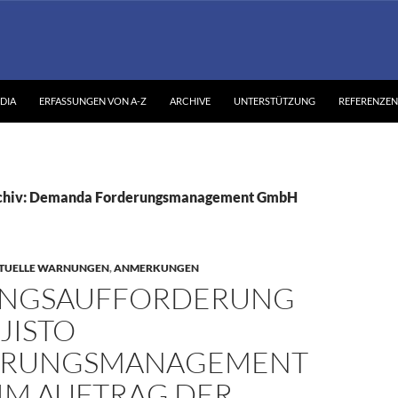
DIA
ERFASSUNGEN VON A-Z
ARCHIVE
UNTERSTÜTZUNG
REFERENZEN
chiv: Demanda Forderungsmanagement GmbH
TUELLE WARNUNGEN
,
ANMERKUNGEN
NGSAUFFORDERUNG
JISTO
ERUNGSMANAGEMENT
IM AUFTRAG DER