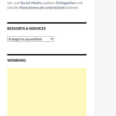
wir und
Social-Media
, weitere
Schlagzeilen
und
wie Sie
Abzocknews.de unterstützen
können.
RESSORTS & SERVICES
Ressorts
&
Services
agement GmbH im Auftrag der Milanda UG (Arita Finanzservice) 
WERBUNG