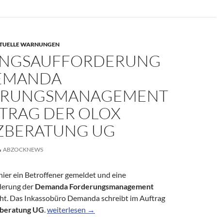
TUELLE WARNUNGEN
NGSAUFFORDERUNG
EMANDA
ERUNGSMANAGEMENT
FTRAG DER OLOX
ZBERATUNG UG
ABZOCKNEWS
 hier ein Betroffener gemeldet und eine
derung der
Demanda Forderungsmanagement
ht. Das Inkassobüro Demanda schreibt im Auftrag
Zahlungsaufforderung der Demanda Forderungsma
zberatung UG
.
weiterlesen
→