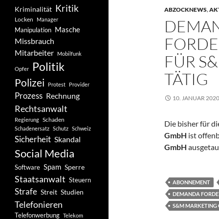
Kritik
Kriminalität
ABZOCKNEWS
,
AK
Locken
Manager
DEMA
Masche
Manipulation
FORD
Missbrauch
Mitarbeiter
Mobilfunk
FÜR S
Politik
Opfer
TÄTIG
Polizei
Protest
Provider
Prozess
Rechnung
10. JANUAR 202
Rechtsanwalt
Schaden
Regierung
Die bisher für d
Schadenersatz
Schutz
Schweiz
GmbH
ist offen
Sicherheit
Skandal
GmbH
ausgetau
Social Media
Spam
Software
Sperre
Staatsanwalt
Steuern
ABONNEMENT
Strafe
Studien
Streit
DEMANDA FORD
Telefonieren
S&M MARKETING
Telefonwerbung
Telekom