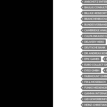
ANSCHÜTZ ENTER
BAULIG CONSULT
BILLIGE-REISEORT
BRANCHENBUCH.
BUNDESVERBAND 
CAMBRIDGE ANAL
CULPA INKASSO 
DELIVERY HERO
DEUTSCHE BANK
DR. ANDREAS SCH
EPIC GAMES
EURO COLLECT G
EYEO GMBH
FAIRMOUNT GMB
FIX & MOSEBACH
FUNKE MEDIENGR
GAMMA INTERNA
GID GEWERBEINF
HEINZ-CHRISTIAN