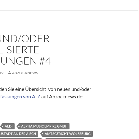
UND/ODER
ISIERTE
SUNGEN #4
19
ABZOCKNEWS
den Sie eine Übersicht von neuen und/oder
rfassungen von A-Z
auf Abzocknews.de:
ktualisierte Erfassungen #4
ALDI
ALPHA MUSIC EMPIRE GMBH
USTADT AN DER AISCH
AMTSGERICHT WOLFSBURG