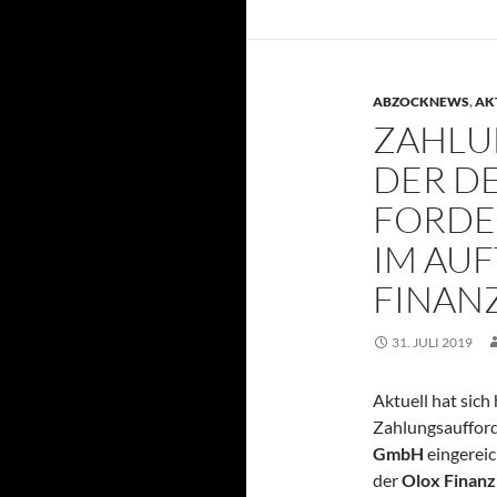
ABZOCKNEWS
,
AK
ZAHLU
DER D
FORD
IM AU
FINAN
31. JULI 2019
Aktuell hat sich
Zahlungsauffor
GmbH
eingereic
der
Olox Finan