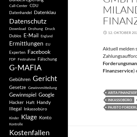
CDU
MILAND
Call-Center
Datenklau
Datenhandel
FINANZ
Datenschutz
Drohung
Download
Druck
12. OKTOBER 20
E-Mail
Dubios
England
Ermittlungen
EU
Aktuell melden si
Facebook
Experten
Zahlungsauffor
Fälschung
Festnahme
FDP
Forderungsma
G-MAFIA
Finanzservice
)
Gericht
Gebühren
Gesetze
Gewinnmitteilung
ARITA FINANZSER
Gewinnspiel
Google
INKASSOBÜRO
Handy
Hacker
Haft
PAJISTO FORDE
Illegal
Inkassobüro
Klage
Konto
Kinder
Kontrolle
Kostenfallen