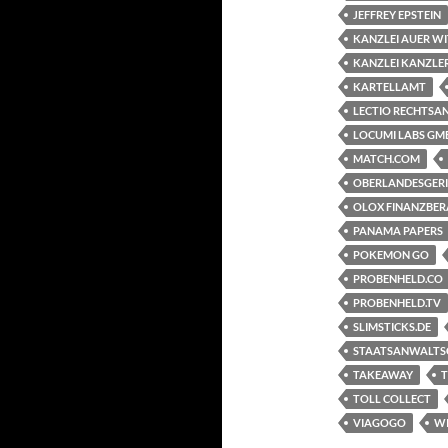
JEFFREY EPSTEIN
KANZLEI AUER WI
KANZLEI KANZLER
KARTELLAMT
LECTIO RECHTSA
LOCUMI LABS GM
MATCH.COM
OBERLANDESGER
OLOX FINANZBER
PANAMA PAPERS
POKEMON GO
PROBENHELD.CO
PROBENHELD.TV
SLIMSTICKS.DE
STAATSANWALTS
TAKEAWAY
TOLL COLLECT
VIAGOGO
W