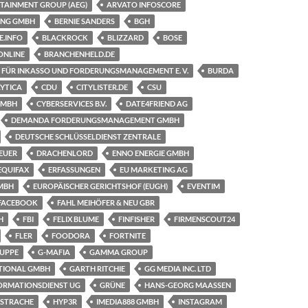
TAINMENT GROUP (AEG)
ARVATO INFOSCORE
ING GMBH
BERNIE SANDERS
BGH
E.INFO
BLACKROCK
BLIZZARD
BOSE
ONLINE
BRANCHENHELD.DE
FÜR INKASSO UND FORDERUNGSMANAGEMENT E. V.
BURDA
YTICA
CDU
CITYLISTER.DE
CSU
GMBH
CYBERSERVICES B.V.
DATE4FRIEND AG
DEMANDA FORDERUNGSMANAGEMENT GMBH
DEUTSCHE SCHLÜSSELDIENST ZENTRALE
EUER
DRACHENLORD
ENNO ENERGIE GMBH
EQUIFAX
ERFASSUNGEN
EU MARKETING AG
MBH
EUROPÄISCHER GERICHTSHOF (EUGH)
EVENTIM
FACEBOOK
FAHL MEIHÖFER & NEU GBR
H
FBI
FELIX BLUME
FINFISHER
FIRMENSCOUT24
FLER
FOODORA
FORTNITE
UPPE
G-MAFIA
GAMMA GROUP
TIONAL GMBH
GARTH RITCHIE
GG MEDIA INC. LTD
ORMATIONSDIENST UG
GRÜNE
HANS-GEORG MAASSEN
 STRACHE
HYP3R
IMEDIA888 GMBH
INSTAGRAM