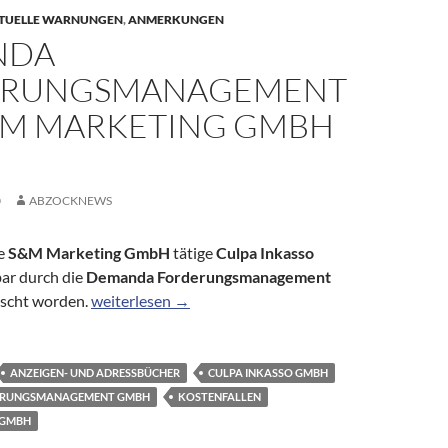
TUELLE WARNUNGEN
,
ANMERKUNGEN
NDA
ERUNGSMANAGEMENT
&M MARKETING GMBH
0
ABZOCKNEWS
ie
S&M Marketing GmbH
tätige
Culpa Inkasso
bar durch die
Demanda Forderungsmanagement
Demanda Forderungsmanagement für S&M Marketi
scht worden.
weiterlesen
→
ANZEIGEN- UND ADRESSBÜCHER
CULPA INKASSO GMBH
ERUNGSMANAGEMENT GMBH
KOSTENFALLEN
 GMBH