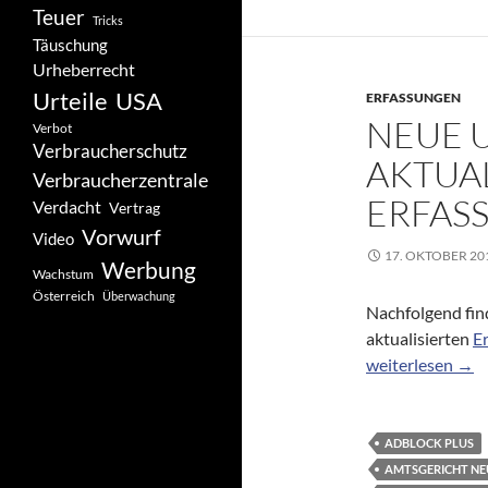
Teuer
Tricks
Täuschung
Urheberrecht
Urteile
USA
ERFASSUNGEN
NEUE 
Verbot
Verbraucherschutz
AKTUAL
Verbraucherzentrale
ERFAS
Verdacht
Vertrag
Vorwurf
Video
17. OKTOBER 20
Werbung
Wachstum
Österreich
Überwachung
Nachfolgend fin
aktualisierten
E
Neue und/oder a
weiterlesen
→
ADBLOCK PLUS
AMTSGERICHT NE