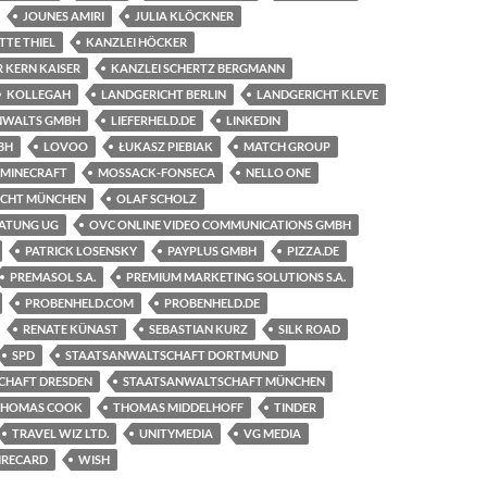
JOUNES AMIRI
JULIA KLÖCKNER
TTE THIEL
KANZLEI HÖCKER
 KERN KAISER
KANZLEI SCHERTZ BERGMANN
KOLLEGAH
LANDGERICHT BERLIN
LANDGERICHT KLEVE
NWALTS GMBH
LIEFERHELD.DE
LINKEDIN
BH
LOVOO
ŁUKASZ PIEBIAK
MATCH GROUP
MINECRAFT
MOSSACK-FONSECA
NELLO ONE
ICHT MÜNCHEN
OLAF SCHOLZ
ATUNG UG
OVC ONLINE VIDEO COMMUNICATIONS GMBH
PATRICK LOSENSKY
PAYPLUS GMBH
PIZZA.DE
PREMASOL S.A.
PREMIUM MARKETING SOLUTIONS S.A.
PROBENHELD.COM
PROBENHELD.DE
RENATE KÜNAST
SEBASTIAN KURZ
SILK ROAD
SPD
STAATSANWALTSCHAFT DORTMUND
CHAFT DRESDEN
STAATSANWALTSCHAFT MÜNCHEN
THOMAS COOK
THOMAS MIDDELHOFF
TINDER
TRAVEL WIZ LTD.
UNITYMEDIA
VG MEDIA
IRECARD
WISH