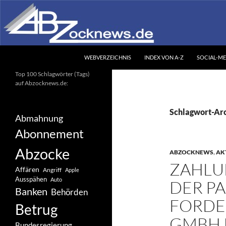
Zum
Inhalt
springen
Suchen
Abzocknews.de
WEBVERZEICHNIS
INDEX VON A-Z
SOCIAL-ME
Ihr unabhängiges
Top 100 Schlagwörter (Tags)
Informationsportal
auf Abzocknews.de:
Schlagwort-Ar
Abmahnung
Abonnement
Abzocke
ABZOCKNEWS
,
AK
ZAHLU
Affären
Angriff
Apple
Ausspähen
Auto
DER PA
Banken
Behörden
FORD
Betrug
GMBH 
Bundesregierung