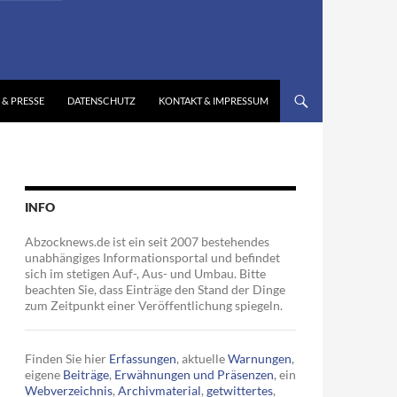
 & PRESSE
DATENSCHUTZ
KONTAKT & IMPRESSUM
INFO
Abzocknews.de ist ein seit 2007 bestehendes
unabhängiges Informationsportal und befindet
sich im stetigen Auf-, Aus- und Umbau. Bitte
beachten Sie, dass Einträge den Stand der Dinge
zum Zeitpunkt einer Veröffentlichung spiegeln.
Finden Sie hier
Erfassungen
, aktuelle
Warnungen
,
eigene
Beiträge
,
Erwähnungen und Präsenzen
, ein
Webverzeichnis
,
Archivmaterial
,
getwittertes
,