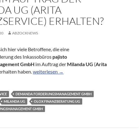
A UG (ARITA
SERVICE) ERHALTEN?
20
ABZOCKNEWS
ch hier viele Betroffene, die eine
derung des Inkassobüros
pajisto
nagement GmbH
im Auftrag der
Milanda UG
(
Arita
Zahlungsaufforderung der pajisto Forderungsman
 erhalten haben.
weiterlesen
→
VICE
DEMANDA FORDERUNGSMANAGEMENT GMBH
MILANDA UG
OLOX FINANZBERATUNG UG
RUNGSMANAGEMENT GMBH