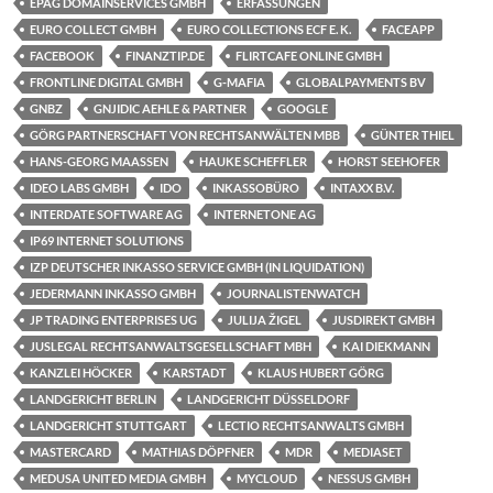
EPAG DOMAINSERVICES GMBH
ERFASSUNGEN
EURO COLLECT GMBH
EURO COLLECTIONS ECF E. K.
FACEAPP
FACEBOOK
FINANZTIP.DE
FLIRTCAFE ONLINE GMBH
FRONTLINE DIGITAL GMBH
G-MAFIA
GLOBALPAYMENTS BV
GNBZ
GNJIDIC AEHLE & PARTNER
GOOGLE
GÖRG PARTNERSCHAFT VON RECHTSANWÄLTEN MBB
GÜNTER THIEL
HANS-GEORG MAASSEN
HAUKE SCHEFFLER
HORST SEEHOFER
IDEO LABS GMBH
IDO
INKASSOBÜRO
INTAXX B.V.
INTERDATE SOFTWARE AG
INTERNETONE AG
IP69 INTERNET SOLUTIONS
IZP DEUTSCHER INKASSO SERVICE GMBH (IN LIQUIDATION)
JEDERMANN INKASSO GMBH
JOURNALISTENWATCH
JP TRADING ENTERPRISES UG
JULIJA ŽIGEL
JUSDIREKT GMBH
JUSLEGAL RECHTSANWALTSGESELLSCHAFT MBH
KAI DIEKMANN
KANZLEI HÖCKER
KARSTADT
KLAUS HUBERT GÖRG
LANDGERICHT BERLIN
LANDGERICHT DÜSSELDORF
LANDGERICHT STUTTGART
LECTIO RECHTSANWALTS GMBH
MASTERCARD
MATHIAS DÖPFNER
MDR
MEDIASET
MEDUSA UNITED MEDIA GMBH
MYCLOUD
NESSUS GMBH