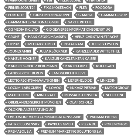
FAIRMOUNT GMBH
FBI
FELIX BLUME
FINFISHER
FIRMENSCOUT24
FIX & MOSEBACH
FLER
FOODORA
FORTNITE
FUNKE MEDIENGRUPPE
G-MAFIA
GAMMA GROUP
GAMMA INTERNATIONAL GMBH
GARTH RITCHIE
GG MEDIA INC. LTD
GID GEWERBEINFORMATIONSDIENST UG
GRÜNE
HANS-GEORG MAASSEN
HEINZ-CHRISTIAN STRACHE
HYP3R
IMEDIA888 GMBH
INSTAGRAM
JEFFREY EPSTEIN
JOUNES AMIRI
JULIA KLÖCKNER
KANZLEI AUER WITTE THIEL
KANZLEI HÖCKER
KANZLEI KANZLER KERN KAISER
KANZLEI SCHERTZ BERGMANN
KARTELLAMT
KOLLEGAH
LANDGERICHT BERLIN
LANDGERICHT KLEVE
LECTIO RECHTSANWALTS GMBH
LIEFERHELD.DE
LINKEDIN
LOCUMI LABS GMBH
LOVOO
ŁUKASZ PIEBIAK
MATCH GROUP
MATCH.COM
MINECRAFT
MOSSACK-FONSECA
NELLO ONE
OBERLANDESGERICHT MÜNCHEN
OLAF SCHOLZ
OLOX FINANZBERATUNG UG
OVC ONLINE VIDEO COMMUNICATIONS GMBH
PANAMA PAPERS
PATRICK LOSENSKY
PAYPLUS GMBH
PIZZA.DE
POKEMON GO
PREMASOL S.A.
PREMIUM MARKETING SOLUTIONS S.A.