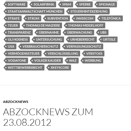
SOFTWARE
SOLARFIRMA
SPAM
SPERRE
SPIONAGE
STAATSANWALTSCHAFT MÜNCHEN
STEUERHINTERZIEHUNG
STRAFE
STROM
SUBVENTION
SWISSCOM
TELEFÓNICA
TEUER
THOMAS DE MAIZIERE
THOMAS MIDDELHOFF
TRANSPARENZ
ÜBERNAHME
ÜBERWACHUNG
UBS
ULI HOENESS
UNTERSUCHUNG
URHEBERRECHT
URTEILE
USA
VERBRAUCHERSCHUTZ
VERFASSUNGSSCHUTZ
VERMÖGENSSTEUER
VERSCHLÜSSELUNG
VERSTOSS
VODAFONE
VOLKER KAUDER
WAZ
WERBUNG
WETTBEWERBSRECHT
XKEYSCORE
ABZOCKNEWS
ABZOCKNEWS ZUM
23.08.2012