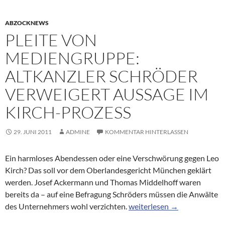
ABZOCKNEWS
PLEITE VON
MEDIENGRUPPE:
ALTKANZLER SCHRÖDER
VERWEIGERT AUSSAGE IM
KIRCH-PROZESS
29. JUNI 2011
ADMINE
KOMMENTAR HINTERLASSEN
Ein harmloses Abendessen oder eine Verschwörung gegen Leo
Kirch? Das soll vor dem Oberlandesgericht München geklärt
werden. Josef Ackermann und Thomas Middelhoff waren
bereits da – auf eine Befragung Schröders müssen die Anwälte
Pleite von Mediengruppe: A
des Unternehmers wohl verzichten.
weiterlesen
→