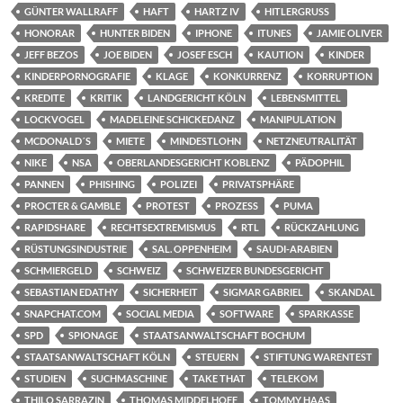
GÜNTER WALLRAFF
HAFT
HARTZ IV
HITLERGRUSS
HONORAR
HUNTER BIDEN
IPHONE
ITUNES
JAMIE OLIVER
JEFF BEZOS
JOE BIDEN
JOSEF ESCH
KAUTION
KINDER
KINDERPORNOGRAFIE
KLAGE
KONKURRENZ
KORRUPTION
KREDITE
KRITIK
LANDGERICHT KÖLN
LEBENSMITTEL
LOCKVOGEL
MADELEINE SCHICKEDANZ
MANIPULATION
MCDONALD´S
MIETE
MINDESTLOHN
NETZNEUTRALITÄT
NIKE
NSA
OBERLANDESGERICHT KOBLENZ
PÄDOPHIL
PANNEN
PHISHING
POLIZEI
PRIVATSPHÄRE
PROCTER & GAMBLE
PROTEST
PROZESS
PUMA
RAPIDSHARE
RECHTSEXTREMISMUS
RTL
RÜCKZAHLUNG
RÜSTUNGSINDUSTRIE
SAL. OPPENHEIM
SAUDI-ARABIEN
SCHMIERGELD
SCHWEIZ
SCHWEIZER BUNDESGERICHT
SEBASTIAN EDATHY
SICHERHEIT
SIGMAR GABRIEL
SKANDAL
SNAPCHAT.COM
SOCIAL MEDIA
SOFTWARE
SPARKASSE
SPD
SPIONAGE
STAATSANWALTSCHAFT BOCHUM
STAATSANWALTSCHAFT KÖLN
STEUERN
STIFTUNG WARENTEST
STUDIEN
SUCHMASCHINE
TAKE THAT
TELEKOM
THILO SARRAZIN
THOMAS MIDDELHOFF
TOMMY HAAS