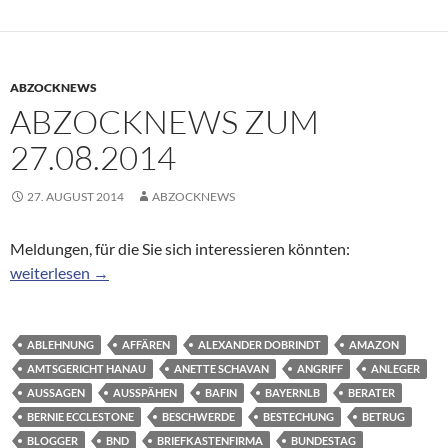
ABZOCKNEWS
ABZOCKNEWS ZUM
27.08.2014
27. AUGUST 2014
ABZOCKNEWS
Meldungen, für die Sie sich interessieren könnten:
Abzocknews zum 27.08.2014
weiterlesen
→
ABLEHNUNG
AFFÄREN
ALEXANDER DOBRINDT
AMAZON
AMTSGERICHT HANAU
ANETTE SCHAVAN
ANGRIFF
ANLEGER
AUSSAGEN
AUSSPÄHEN
BAFIN
BAYERNLB
BERATER
BERNIE ECCLESTONE
BESCHWERDE
BESTECHUNG
BETRUG
BLOGGER
BND
BRIEFKASTENFIRMA
BUNDESTAG