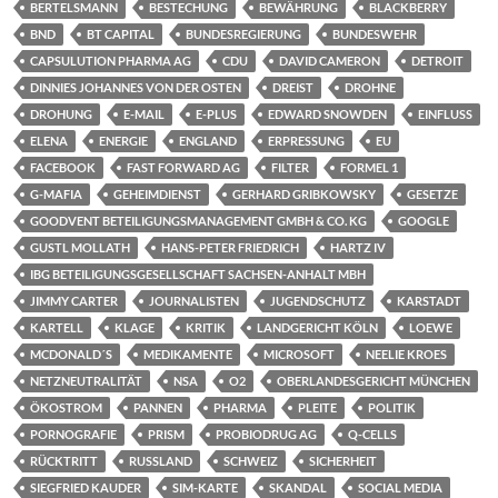
BERTELSMANN
BESTECHUNG
BEWÄHRUNG
BLACKBERRY
BND
BT CAPITAL
BUNDESREGIERUNG
BUNDESWEHR
CAPSULUTION PHARMA AG
CDU
DAVID CAMERON
DETROIT
DINNIES JOHANNES VON DER OSTEN
DREIST
DROHNE
DROHUNG
E-MAIL
E-PLUS
EDWARD SNOWDEN
EINFLUSS
ELENA
ENERGIE
ENGLAND
ERPRESSUNG
EU
FACEBOOK
FAST FORWARD AG
FILTER
FORMEL 1
G-MAFIA
GEHEIMDIENST
GERHARD GRIBKOWSKY
GESETZE
GOODVENT BETEILIGUNGSMANAGEMENT GMBH & CO. KG
GOOGLE
GUSTL MOLLATH
HANS-PETER FRIEDRICH
HARTZ IV
IBG BETEILIGUNGSGESELLSCHAFT SACHSEN-ANHALT MBH
JIMMY CARTER
JOURNALISTEN
JUGENDSCHUTZ
KARSTADT
KARTELL
KLAGE
KRITIK
LANDGERICHT KÖLN
LOEWE
MCDONALD´S
MEDIKAMENTE
MICROSOFT
NEELIE KROES
NETZNEUTRALITÄT
NSA
O2
OBERLANDESGERICHT MÜNCHEN
ÖKOSTROM
PANNEN
PHARMA
PLEITE
POLITIK
PORNOGRAFIE
PRISM
PROBIODRUG AG
Q-CELLS
RÜCKTRITT
RUSSLAND
SCHWEIZ
SICHERHEIT
SIEGFRIED KAUDER
SIM-KARTE
SKANDAL
SOCIAL MEDIA