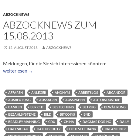
ABZOCKNEWS
ABZOCKNEWS ZUM
15.08.2013
15. AUGUST 2013
ABZOCKNEWS
Meldungen, für die Sie sich interessieren könnten:
Abzocknews zum 15.08.2013
weiterlesen
→
AFFÄREN
ANLEGER
ANONYM
ARBEITSLOS
ARCANDOR
AUSBEUTUNG
AUSSAGEN
AUSSPÄHEN
AUTOINDUSTRIE
BANKEN
BERICHT
BESTECHUNG
BETRUG
BEWÄHRUNG
BEZAHLSYSTEME
BILD
BITCOINS
BND
BRADLEY MANNING
CDU
CHINA
DAGMAR DÖRING
DAILY
DATENKLAU
DATENSCHUTZ
DEUTSCHE BANK
DREAMLINER