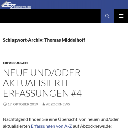
Zum
Inhalt
Suchen
Abzocknews.de
springen
PRIMÄR
MENÜ
Schlagwort-Archiv: Thomas Middelhoff
ERFASSUNGEN
NEUE UND/ODER
AKTUALISIERTE
ERFASSUNGEN #4
17. OKTOBER 2019
ABZOCKNEWS
Nachfolgend finden Sie eine Übersicht von neuen und/oder
aktualisierten
Erfassungen von A-Z
auf Abzocknews.de: