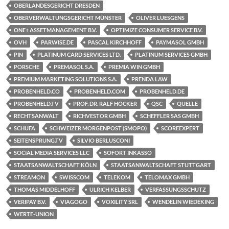
OBERLANDESGERICHT DRESDEN
OBERVERWALTUNGSGERICHT MÜNSTER
OLIVER LUESGENS
ONE+ ASSETMANAGEMENT B.V.
OPTIMIZE CONSUMER SERVICE B.V.
OVH
PARWISE.DE
PASCAL KIRCHHOFF
PAYMASOL GMBH
PIN
PLATINUM CARD SERVICES LTD.
PLATINUM SERVICES GMBH
PORSCHE
PREMASOL S.A.
PREMIA WIN GMBH
PREMIUM MARKETING SOLUTIONS S.A.
PRENDA LAW
PROBENHELD.CO
PROBENHELD.COM
PROBENHELD.DE
PROBENHELD.TV
PROF. DR. RALF HÖCKER
QSC
QUELLE
RECHTSANWALT
RICHVESTOR GMBH
SCHEFFLER SAS GMBH
SCHUFA
SCHWEIZER MORGENPOST (SMOPO)
SCOREEXPERT
SEITENSPRUNG.TV
SILVIO BERLUSCONI
SOCIAL MEDIA SERVICES LLC
SOFORT INKASSO
STAATSANWALTSCHAFT KÖLN
STAATSANWALTSCHAFT STUTTGART
STREAMON
SWISSCOM
TELEKOM
TELOMAX GMBH
THOMAS MIDDELHOFF
ULRICH KELBER
VERFASSUNGSSCHUTZ
VERIPAY B.V.
VIAGOGO
VOXILITY SRL
WENDELIN WIEDEKING
WERTE-UNION