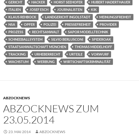
GERICHT
HACKER
HORST SEEHOFER
HUBERT HADERTHAUER
ITALIEN
JOSEF ESCH
JOURNALISTEN
KIK
KLAUS REHBOCK
LANDGERICHT INGOLSTADT
MEINUNGSFREIHEIT
NSA
OPFER
POLIZEI
PRESSEFREIHEIT
PROVIDER
PROZESS
RECHTSANWALT
SAPOR MODELLTECHNIK
SCHNEEBALLSYSTEM
SILVIO BERLUSCONI
SPIDEROAK
STAATSANWALTSCHAFT MÜNCHEN
THOMAS MIDDELHOFF
TRACKING
URHEBERRECHT
URTEILE
VORWURF
WACHSTUM
WERBUNG
WIRTSCHAFTSKRIMINALITÄT
ABZOCKNEWS
ABZOCKNEWS ZUM
23.05.2014
23. MAI 2014
ABZOCKNEWS