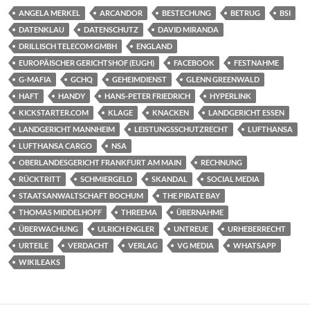
ANGELA MERKEL
ARCANDOR
BESTECHUNG
BETRUG
BSI
DATENKLAU
DATENSCHUTZ
DAVID MIRANDA
DRILLISCH TELECOM GMBH
ENGLAND
EUROPÄISCHER GERICHTSHOF (EUGH)
FACEBOOK
FESTNAHME
G-MAFIA
GCHQ
GEHEIMDIENST
GLENN GREENWALD
HAFT
HANDY
HANS-PETER FRIEDRICH
HYPERLINK
KICKSTARTER.COM
KLAGE
KNACKEN
LANDGERICHT ESSEN
LANDGERICHT MANNHEIM
LEISTUNGSSCHUTZRECHT
LUFTHANSA
LUFTHANSA CARGO
NSA
OBERLANDESGERICHT FRANKFURT AM MAIN
RECHNUNG
RÜCKTRITT
SCHMIERGELD
SKANDAL
SOCIAL MEDIA
STAATSANWALTSCHAFT BOCHUM
THE PIRATE BAY
THOMAS MIDDELHOFF
THREEMA
ÜBERNAHME
ÜBERWACHUNG
ULRICH ENGLER
UNTREUE
URHEBERRECHT
URTEILE
VERDACHT
VERLAG
VG MEDIA
WHATSAPP
WIKILEAKS