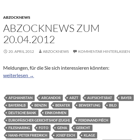
ABZOCKNEWS
ABZOCKNEWS ZUM
20.04.2012
20. APRIL 2012
ABZOCKNEWS
KOMMENTAR HINTERLASSEN
Meldungen, für die Sie sich interessieren könnten:
Abzocknews zum 20.04.2012
weiterlesen
→
AFGHANISTAN
ARCANDOR
ARZT
AUFSICHTSRAT
BAYER
BAYERNLB
BENZIN
BERATER
BEWERTUNG
BILD
DEUTSCHE BANK
EINKOMMEN
EUROPÄISCHER GERICHTSHOF (EUGH)
FERDINAND PIËCH
FILESHARING
FOTO
GEMA
GERICHT
HANS-PETER FRIEDRICH
JOSEF ESCH
KLAGE