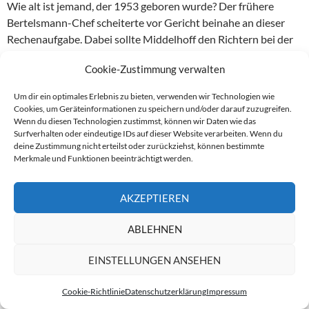
Wie alt ist jemand, der 1953 geboren wurde? Der frühere
Bertelsmann-Chef scheiterte vor Gericht beinahe an dieser
Rechenaufgabe. Dabei sollte Middelhoff den Richtern bei der
Aufarbeitung der Kirch-Pleite helfen. Immerhin – dazu hatte er
Cookie-Zustimmung verwalten
Aussage im Kirch-Prozess: Middelhoffs Rechenf
einiges zu sagen.
weiterlesen
→
Um dir ein optimales Erlebnis zu bieten, verwenden wir Technologien wie
Cookies, um Geräteinformationen zu speichern und/oder darauf zuzugreifen.
Wenn du diesen Technologien zustimmst, können wir Daten wie das
AUSSAGEN
BANKEN
BERTELSMANN
DEUTSCHE BANK
Surfverhalten oder eindeutige IDs auf dieser Website verarbeiten. Wenn du
GERICHT
INSOLVENZ
LEO KIRCH
PLEITE
PROZESS
deine Zustimmung nicht erteilst oder zurückziehst, können bestimmte
ROLF BREUER
THOMAS MIDDELHOFF
Merkmale und Funktionen beeinträchtigt werden.
AKZEPTIEREN
Beitragsnavigation
1
2
NÄCHSTE →
ABLEHNEN
EINSTELLUNGEN ANSEHEN
Cookie-Richtlinie
Datenschutzerklärung
Impressum
INFO