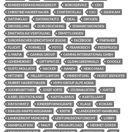
BUNDESVERFASSUNGSGERICHT
BÜROSERVICE
CDU
CHRISTINE HADERTHAUER
CONTENTKLAU
CSU
DASHCAM
DATENKLAU
DATENSCHUTZ
DEAL
DROGEN
DROSSELUNG
DURCHSUCHUNG
EDWARD SNOWDEN
EINSTWEILIGE VERFÜGUNG
ERMITTLUNGEN
EUROPÄISCHER GERICHTSHOF (EUGH)
FACEBOOK
FINFISHER
FLUCHT
FORMEL 1
FOTO
FRANKREICH
FREISPRUCH
G-MAFIA
GAMMA GROUP
GAMMA INTERNATIONAL GMBH
GEHEIMDIENST
GIFTSPRITZE
GLENN GREENWALD
GOOGLE
GUSTL MOLLATH
HACKER
HANDY
HEIKO MAAS
HETZNER
HILLARY CLINTON
HINRICHTUNG
HORST SEEHOFER
HUBERT HADERTHAUER
HYPO GROUP ALPE ADRIA
JOCHEN BITTNER
JOSEF JOFFE
JOURNALISTEN
JUSTIZ
KABEL DEUTSCHLAND
KAPITALISMUS
KARTELLAMT
KIM SCHMITZ
KINDERPORNOGRAFIE
KLAGE
KOKAIN
KRAUSS-MAFFEI WEGMANN
KRITIK
LANDGERICHT HAMBURG
LANDGERICHT MÜNCHEN
LEISTUNGSSCHUTZRECHT
LOBBY
MANIPULATION
MAUT
MEGAUPLOAD
MEHMET GÖKER