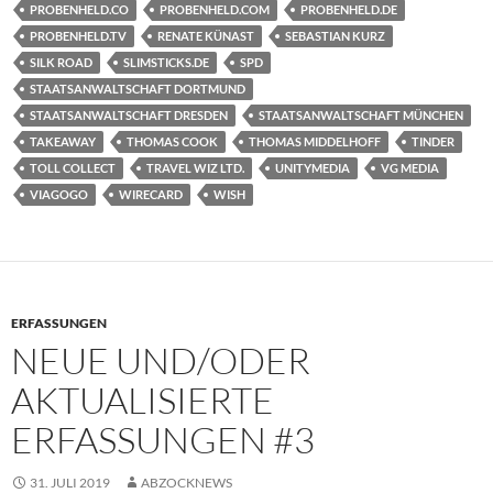
PROBENHELD.CO
PROBENHELD.COM
PROBENHELD.DE
PROBENHELD.TV
RENATE KÜNAST
SEBASTIAN KURZ
SILK ROAD
SLIMSTICKS.DE
SPD
STAATSANWALTSCHAFT DORTMUND
STAATSANWALTSCHAFT DRESDEN
STAATSANWALTSCHAFT MÜNCHEN
TAKEAWAY
THOMAS COOK
THOMAS MIDDELHOFF
TINDER
TOLL COLLECT
TRAVEL WIZ LTD.
UNITYMEDIA
VG MEDIA
VIAGOGO
WIRECARD
WISH
ERFASSUNGEN
NEUE UND/ODER
AKTUALISIERTE
ERFASSUNGEN #3
31. JULI 2019
ABZOCKNEWS