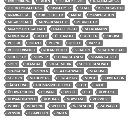
IRREFÜHRUNG
ITALIEN
JÉRÔME KERVIEL
JOACHIM GAUCK
JULIJA TIMOSCHENKO
KIM SCHMITZ
KLAGE
KREDITKARTEN
KRIMINALITÄT
KURT SCHELTER
MAFIA
MANIPULATION
MEGAUPLOAD
MENSCHENRECHTE
MITARBEITER
MUAMMAR EL-GADDAFI
NATALIE RICKLI
NECKERMANN
NORDKOREA
OPFER
ÖSTERREICH
PARTEIEN
PHISHING
POLITIK
POLIZEI
PORNO
QUELLE
RAZZIA
ROCCO TRIMBOLI
ROLAND KOCH
SCHADEN
SCHADENERSATZ
SCHLECKER
SCHWEIZ
SHUKRI GHANEM
SIGMAR GABRIEL
SIMFY
SKANDAL
SOCIAL MEDIA
SOCIETE GENERALE
SPARKASSE
SPENDEN
STAATSANWALT
STALKING
STEUERN
STEUEROASE
STREAMING
STREIT
SUBVENTION
TÄUSCHUNG
THOMAS MIDDELHOFF
TOD
TRICKS
ÜBERWACHUNG
UKRAINE
URTEILE
USA
VERDACHT
VERSANDHANDEL
VERTRAG
VORSTAND
VORWURF
WEIBO
WERBUNG
WETTEN
WIESENHOF
ZAHNARZT
ZENSUR
ZIGARETTEN
ZINSEN