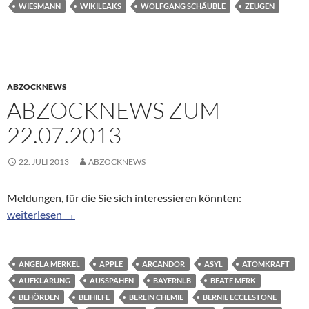
WIESMANN
WIKILEAKS
WOLFGANG SCHÄUBLE
ZEUGEN
ABZOCKNEWS
ABZOCKNEWS ZUM
22.07.2013
22. JULI 2013
ABZOCKNEWS
Meldungen, für die Sie sich interessieren könnten:
Abzocknews zum 22.07.2013
weiterlesen
→
ANGELA MERKEL
APPLE
ARCANDOR
ASYL
ATOMKRAFT
AUFKLÄRUNG
AUSSPÄHEN
BAYERNLB
BEATE MERK
BEHÖRDEN
BEIHILFE
BERLIN CHEMIE
BERNIE ECCLESTONE