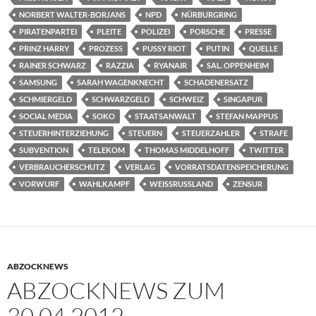
NORBERT WALTER-BORJANS
NPD
NÜRBURGRING
PIRATENPARTEI
PLEITE
POLIZEI
PORSCHE
PRESSE
PRINZ HARRY
PROZESS
PUSSY RIOT
PUTIN
QUELLE
RAINER SCHWARZ
RAZZIA
RYANAIR
SAL. OPPENHEIM
SAMSUNG
SARAH WAGENKNECHT
SCHADENERSATZ
SCHMIERGELD
SCHWARZGELD
SCHWEIZ
SINGAPUR
SOCIAL MEDIA
SOKO
STAATSANWALT
STEFAN MAPPUS
STEUERHINTERZIEHUNG
STEUERN
STEUERZAHLER
STRAFE
SUBVENTION
TELEKOM
THOMAS MIDDELHOFF
TWITTER
VERBRAUCHERSCHUTZ
VERLAG
VORRATSDATENSPEICHERUNG
VORWURF
WAHLKAMPF
WEISSRUSSLAND
ZENSUR
ABZOCKNEWS
ABZOCKNEWS ZUM
30.04.2012