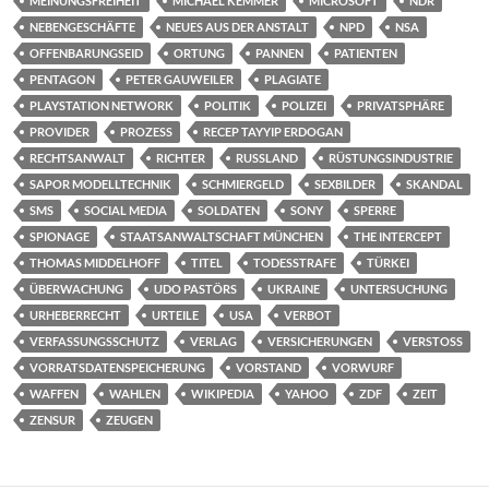
MEINUNGSFREIHEIT
MICHAEL KEMMER
MICROSOFT
NDR
NEBENGESCHÄFTE
NEUES AUS DER ANSTALT
NPD
NSA
OFFENBARUNGSEID
ORTUNG
PANNEN
PATIENTEN
PENTAGON
PETER GAUWEILER
PLAGIATE
PLAYSTATION NETWORK
POLITIK
POLIZEI
PRIVATSPHÄRE
PROVIDER
PROZESS
RECEP TAYYIP ERDOGAN
RECHTSANWALT
RICHTER
RUSSLAND
RÜSTUNGSINDUSTRIE
SAPOR MODELLTECHNIK
SCHMIERGELD
SEXBILDER
SKANDAL
SMS
SOCIAL MEDIA
SOLDATEN
SONY
SPERRE
SPIONAGE
STAATSANWALTSCHAFT MÜNCHEN
THE INTERCEPT
THOMAS MIDDELHOFF
TITEL
TODESSTRAFE
TÜRKEI
ÜBERWACHUNG
UDO PASTÖRS
UKRAINE
UNTERSUCHUNG
URHEBERRECHT
URTEILE
USA
VERBOT
VERFASSUNGSSCHUTZ
VERLAG
VERSICHERUNGEN
VERSTOSS
VORRATSDATENSPEICHERUNG
VORSTAND
VORWURF
WAFFEN
WAHLEN
WIKIPEDIA
YAHOO
ZDF
ZEIT
ZENSUR
ZEUGEN