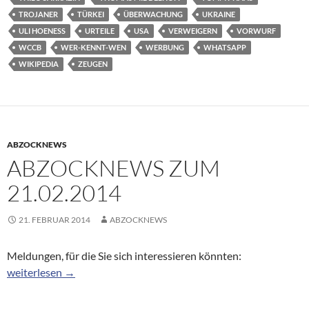
TROJANER
TÜRKEI
ÜBERWACHUNG
UKRAINE
ULI HOENESS
URTEILE
USA
VERWEIGERN
VORWURF
WCCB
WER-KENNT-WEN
WERBUNG
WHATSAPP
WIKIPEDIA
ZEUGEN
ABZOCKNEWS
ABZOCKNEWS ZUM
21.02.2014
21. FEBRUAR 2014
ABZOCKNEWS
Meldungen, für die Sie sich interessieren könnten:
Abzocknews zum 21.02.2014
weiterlesen
→