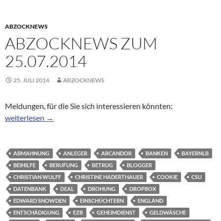
ABZOCKNEWS
ABZOCKNEWS ZUM
25.07.2014
25. JULI 2014
ABZOCKNEWS
Meldungen, für die Sie sich interessieren könnten:
Abzocknews zum 25.07.2014
weiterlesen
→
ABMAHNUNG
ANLEGER
ARCANDOR
BANKEN
BAYERNLB
BEIHILFE
BERUFUNG
BETRUG
BLOGGER
CHRISTIAN WULFF
CHRISTINE HADERTHAUER
COOKIE
CSU
DATENBANK
DEAL
DROHUNG
DROPBOX
EDWARD SNOWDEN
EINSCHÜCHTERN
ENGLAND
ENTSCHÄDIGUNG
EZB
GEHEIMDIENST
GELDWÄSCHE