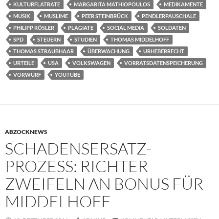
KULTURFLATRATE
MARGARITA MATHIOPOULOS
MEDIKAMENTE
MUSIK
MUSLIME
PEER STEINBRÜCK
PENDLERPAUSCHALE
PHILIPP RÖSLER
PLAGIATE
SOCIAL MEDIA
SOLDATEN
SPD
STEUERN
STUDIEN
THOMAS MIDDELHOFF
THOMAS STRAUBHAAR
ÜBERWACHUNG
URHEBERRECHT
URTEILE
USA
VOLKSWAGEN
VORRATSDATENSPEICHERUNG
VORWURF
YOUTUBE
ABZOCKNEWS
SCHADENSERSATZ-
PROZESS: RICHTER
ZWEIFELN AN BONUS FÜR
MIDDELHOFF