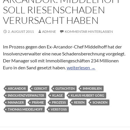
SOLL RIESENSCHADEN
VERURSACHT HABEN
2. AUGUST 2011
ADMINE
KOMMENTAR HINTERLASSEN
Im Prozess gegen den Ex-Arcandor-Chef Middelhoff hat der
Insolvenzverwalter eine neue Schadensberechnung vorgelegt.
Der Manager soll mit Immobiliengeschäften 234 Millionen
Arcandor: Middelhoff soll Ries
Euro in den Sand gesetzt haben.
weiterlesen
→
ARCANDOR
GERICHT
GUTACHTEN
IMMOBILIEN
INSOLVENZVERWALTER
KLAGE
KLAUS HUBERT GÖRG
MANAGER
PRÄMIE
PROZESS
REISEN
SCHADEN
THOMAS MIDDELHOFF
VERSTOSS