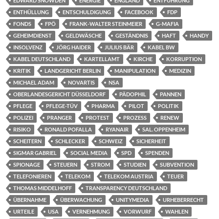
EDWARD SNOWDEN
ENERGIE
ENGLAND
ENTFÜHRUNG
ENTHÜLLUNG
ENTSCHULDIGUNG
FACEBOOK
FDP
FONDS
FPÖ
FRANK-WALTER STEINMEIER
G-MAFIA
GEHEIMDIENST
GELDWÄSCHE
GESTÄNDNIS
HAFT
HANDY
INSOLVENZ
JÖRG HAIDER
JULIUS BÄR
KABEL BW
KABEL DEUTSCHLAND
KARTELLAMT
KIRCHE
KORRUPTION
KRITIK
LANDGERICHT BERLIN
MANIPULATION
MEDIZIN
MICHAEL ADAM
NOVARTIS
NSA
OBERLANDESGERICHT DÜSSELDORF
PÄDOPHIL
PANNEN
PFLEGE
PFLEGE-TÜV
PHARMA
PILOT
POLITIK
POLIZEI
PRANGER
PROTEST
PROZESS
RENEW
RISIKO
RONALD POFALLA
RYANAIR
SAL. OPPENHEIM
SCHEITERN
SCHLECKER
SCHWEIZ
SICHERHEIT
SIGMAR GABRIEL
SOCIAL MEDIA
SPD
SPENDEN
SPIONAGE
STEUERN
STROM
STUDIEN
SUBVENTION
TELEFONIEREN
TELEKOM
TELEKOM AUSTRIA
TEUER
THOMAS MIDDELHOFF
TRANSPARENCY DEUTSCHLAND
ÜBERNAHME
ÜBERWACHUNG
UNITYMEDIA
URHEBERRECHT
URTEILE
USA
VERNEHMUNG
VORWURF
WAHLEN