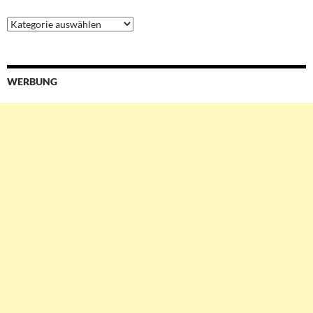
Ressorts
&
Services
WERBUNG