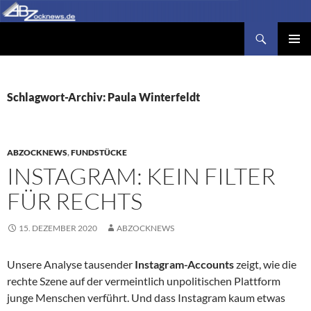
Zum
Inhalt
Suchen
Abzocknews.de
springen
PRIMÄR
MENÜ
Schlagwort-Archiv: Paula Winterfeldt
ABZOCKNEWS
,
FUNDSTÜCKE
INSTAGRAM: KEIN FILTER
FÜR RECHTS
15. DEZEMBER 2020
ABZOCKNEWS
Unsere Analyse tausender
Instagram-Accounts
zeigt, wie die
rechte Szene auf der vermeintlich unpolitischen Plattform
junge Menschen verführt. Und dass Instagram kaum etwas