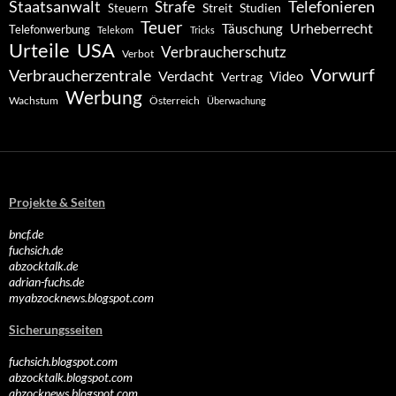
Staatsanwalt
Telefonieren
Strafe
Studien
Steuern
Streit
Teuer
Urheberrecht
Täuschung
Telefonwerbung
Telekom
Tricks
Urteile
USA
Verbraucherschutz
Verbot
Vorwurf
Verbraucherzentrale
Verdacht
Video
Vertrag
Werbung
Wachstum
Österreich
Überwachung
Projekte & Seiten
bncf.de
fuchsich.de
abzocktalk.de
adrian-fuchs.de
myabzocknews.blogspot.com
Sicherungsseiten
fuchsich.blogspot.com
abzocktalk.blogspot.com
abzocknews.blogspot.com