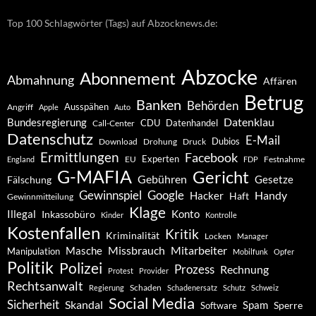
Top 100 Schlagwörter (Tags) auf Abzocknews.de:
Abzocke
Abonnement
Abmahnung
Affären
Betrug
Banken
Behörden
Ausspähen
Angriff
Apple
Auto
Datenklau
Bundesregierung
CDU
Datenhandel
Call-Center
Datenschutz
E-Mail
Dubios
Drohung
Download
Druck
Ermittlungen
Facebook
Experten
EU
Festnahme
England
FDP
G-MAFIA
Gericht
Gebühren
Gesetze
Fälschung
Gewinnspiel
Google
Handy
Hacker
Haft
Gewinnmitteilung
Klage
Konto
Illegal
Inkassobüro
Kinder
Kontrolle
Kostenfallen
Kritik
Kriminalität
Locken
Manager
Missbrauch
Mitarbeiter
Masche
Manipulation
Mobilfunk
Opfer
Politik
Polizei
Prozess
Rechnung
Protest
Provider
Rechtsanwalt
Schaden
Regierung
Schadenersatz
Schutz
Schweiz
Social Media
Sicherheit
Skandal
Spam
Software
Sperre