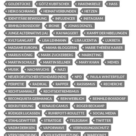
GOLDSTÜCKE
GÖTZ KUBITSCHEK
HAKENKREUZ
HASS
HEIKO SCHRANG
HEIMATVERBUNDEN
HETZEN
IDENTITÄRE BEWEGUNG
INFLUENCER
INSTAGRAM
IRMHILD BOSSDORF
IRONIE
JONAS DÜNZEL
JUNGE ALTERNATIVE (JA)
KAI NAGGERT
KAMPF DER NIBELUNGEN
KVLTGANG.ART
LISA LEHMANN
LISA LICENTIA
LUKRETA
MADAME EUROPA
MAMA-BLOGGERIN
MARIE-THÉRÈSE KAISER
MARIUS KÖNIG
MARK ZUCKERBERG
MARKETING
MARTIN SCHULZ
MARTIN SELLNER
MARY KHAN
MEMES
MUSIK
NACHWUCHS
NAZI
NEUER DEUTSCHER STANDARD (NDS)
NPD
PAULA WINTERFELDT
PERIPETIE
RADIKAL
RAPPER
RASSISMUS
RECHERCHE
RECHTSANWALT
RECHTSEXTREMISMUS
RECONQUISTA GERMANICA
REIN WEIBLICH
REINHILD BOSSDORF
REKRUTIERUNG
RENAUD CAMUS
ROGER BECKAMP
RÜDIGER LUCASSEN
RUHRPOTT-ROULETTE
SOCIAL MEDIA
STAHLGEWITTER
STRATEGIE
TELEGRAM
TWITTER
VADIM DERKSEN
VAPORWAVE
VERFASSUNGSSCHUTZ
VERSCHWÖRUNG
VOLKSVERHETZUNG
WARDON21