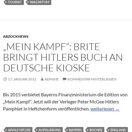
TOURIST
WACHSTUM
ABZOCKNEWS
„MEIN KAMPF“: BRITE
BRINGT HITLERS BUCH AN
DEUTSCHE KIOSKE
17. JANUAR 2012
ADMINE
KOMMENTAR HINTERLASSEN
Bis 2015 verbietet Bayerns Finanzministerium die Edition von
„Mein Kampf“. Jetzt will der Verleger Peter McGee Hitlers
„Mein Kampf“: Brite 
Pamphlet in Heftchenform veröffentlichen.
weiterlesen
→
ADOLF HITLER
AUFKLÄRUNG
BAYERN
BÜCHER
ENGLAND