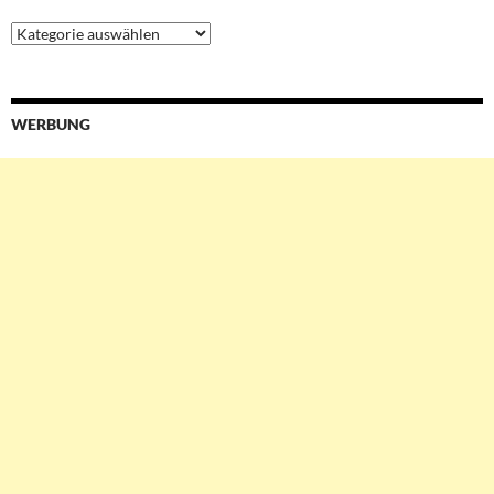
Ressorts
&
Services
WERBUNG