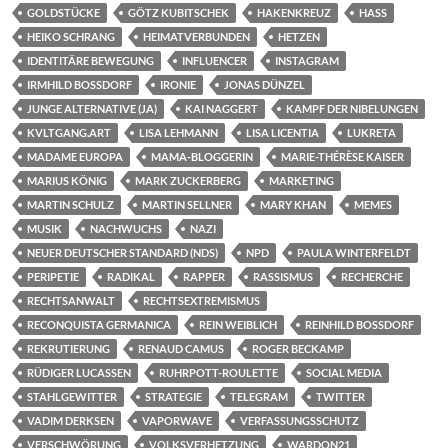
GOLDSTÜCKE
GÖTZ KUBITSCHEK
HAKENKREUZ
HASS
HEIKO SCHRANG
HEIMATVERBUNDEN
HETZEN
IDENTITÄRE BEWEGUNG
INFLUENCER
INSTAGRAM
IRMHILD BOSSDORF
IRONIE
JONAS DÜNZEL
JUNGE ALTERNATIVE (JA)
KAI NAGGERT
KAMPF DER NIBELUNGEN
KVLTGANG.ART
LISA LEHMANN
LISA LICENTIA
LUKRETA
MADAME EUROPA
MAMA-BLOGGERIN
MARIE-THÉRÈSE KAISER
MARIUS KÖNIG
MARK ZUCKERBERG
MARKETING
MARTIN SCHULZ
MARTIN SELLNER
MARY KHAN
MEMES
MUSIK
NACHWUCHS
NAZI
NEUER DEUTSCHER STANDARD (NDS)
NPD
PAULA WINTERFELDT
PERIPETIE
RADIKAL
RAPPER
RASSISMUS
RECHERCHE
RECHTSANWALT
RECHTSEXTREMISMUS
RECONQUISTA GERMANICA
REIN WEIBLICH
REINHILD BOSSDORF
REKRUTIERUNG
RENAUD CAMUS
ROGER BECKAMP
RÜDIGER LUCASSEN
RUHRPOTT-ROULETTE
SOCIAL MEDIA
STAHLGEWITTER
STRATEGIE
TELEGRAM
TWITTER
VADIM DERKSEN
VAPORWAVE
VERFASSUNGSSCHUTZ
VERSCHWÖRUNG
VOLKSVERHETZUNG
WARDON21