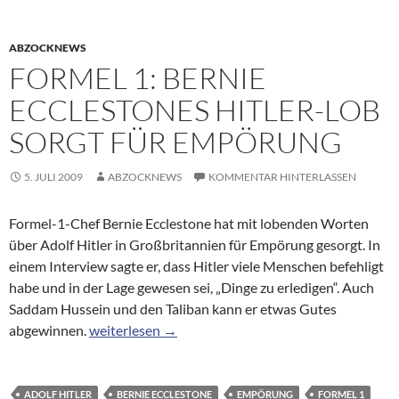
ABZOCKNEWS
FORMEL 1: BERNIE
ECCLESTONES HITLER-LOB
SORGT FÜR EMPÖRUNG
5. JULI 2009
ABZOCKNEWS
KOMMENTAR HINTERLASSEN
Formel-1-Chef Bernie Ecclestone hat mit lobenden Worten
über Adolf Hitler in Großbritannien für Empörung gesorgt. In
einem Interview sagte er, dass Hitler viele Menschen befehligt
habe und in der Lage gewesen sei, „Dinge zu erledigen“. Auch
Saddam Hussein und den Taliban kann er etwas Gutes
Formel 1: Bernie Ecclestones Hitler-Lob sorgt für
abgewinnen.
weiterlesen
→
ADOLF HITLER
BERNIE ECCLESTONE
EMPÖRUNG
FORMEL 1