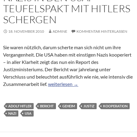
TEUFELSPAKT MIT HITLERS
SCHERGEN
18. NOVEMBER 2010
ADMINE
KOMMENTAR HINTERLASSEN
Sie waren nützlich, darum scherte man sich nicht um ihre
Vergangenheit. Die USA haben mit einstigen Nazis kooperiert
– in aller Klarheit zeigt das nun ein Report des
Justizministeriums. Der Bericht war jahrelang unter
Verschluss und beleuchtet ausführlich wie nie, wie intensiv die
Nazis in den USA: Teufelspakt mit Hitlers 
Zusammenarbeit lief.
weiterlesen
→
ADOLF HITLER
BERICHT
GEHEIM
JUSTIZ
KOOPERATION
NAZI
USA