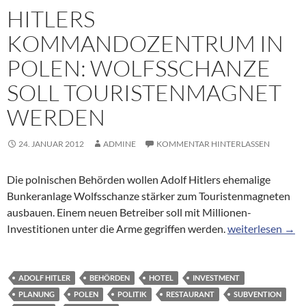
HITLERS
KOMMANDOZENTRUM IN
POLEN: WOLFSSCHANZE
SOLL TOURISTENMAGNET
WERDEN
24. JANUAR 2012
ADMINE
KOMMENTAR HINTERLASSEN
Die polnischen Behörden wollen Adolf Hitlers ehemalige
Bunkeranlage Wolfsschanze stärker zum Touristenmagneten
ausbauen. Einem neuen Betreiber soll mit Millionen-
Hitlers Kommand
Investitionen unter die Arme gegriffen werden.
weiterlesen
→
ADOLF HITLER
BEHÖRDEN
HOTEL
INVESTMENT
PLANUNG
POLEN
POLITIK
RESTAURANT
SUBVENTION