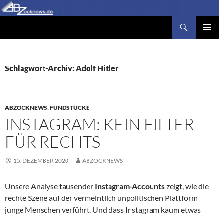
Zum
Inhalt
Suchen
Abzocknews.de
springen
PRIMÄR
MENÜ
Schlagwort-Archiv: Adolf Hitler
ABZOCKNEWS
,
FUNDSTÜCKE
INSTAGRAM: KEIN FILTER
FÜR RECHTS
15. DEZEMBER 2020
ABZOCKNEWS
Unsere Analyse tausender
Instagram-Accounts
zeigt, wie die
rechte Szene auf der vermeintlich unpolitischen Plattform
junge Menschen verführt. Und dass Instagram kaum etwas