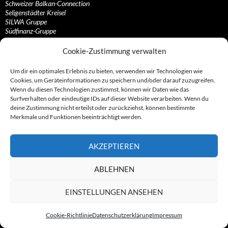
Schweizer Balkan-Connection
Seligenstädter Kreisel
SILWA Gruppe
Südfinanz-Gruppe
Unister Unternehmensgruppe
Wiener Karussell
Cookie-Zustimmung verwalten
Zu und um Boesche Direct
Zu und um Dubai
Um dir ein optimales Erlebnis zu bieten, verwenden wir Technologien wie
Cookies, um Geräteinformationen zu speichern und/oder darauf zuzugreifen.
Wenn du diesen Technologien zustimmst, können wir Daten wie das
Surfverhalten oder eindeutige IDs auf dieser Website verarbeiten. Wenn du
Konstrukte rund um die Nutzlosbranche
deine Zustimmung nicht erteilst oder zurückziehst, können bestimmte
Merkmale und Funktionen beeinträchtigt werden.
1337-Crew
Alexander Hennig
Christian Müller
AKZEPTIEREN
Daniel Rosenke
Die „Dialermafia“
Die B2Bler
ABLEHNEN
Die Cybertainer
Die Hasimäuse
EINSTELLUNGEN ANSEHEN
Die Isselburger
Die jungen Römer
Frankfurter Kreisel
Cookie-Richtlinie
Datenschutzerklärung
Impressum
Gebrüder Schmidtlein