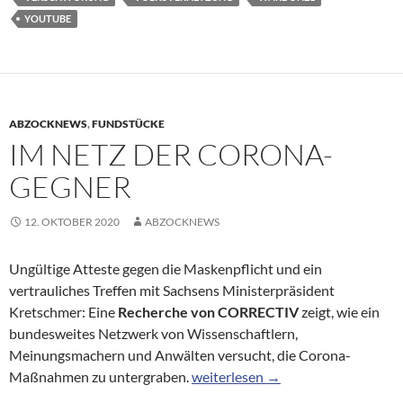
YOUTUBE
ABZOCKNEWS
,
FUNDSTÜCKE
IM NETZ DER CORONA-
GEGNER
12. OKTOBER 2020
ABZOCKNEWS
Ungültige Atteste gegen die Maskenpflicht und ein
vertrauliches Treffen mit Sachsens Ministerpräsident
Kretschmer: Eine
Recherche von CORRECTIV
zeigt, wie ein
bundesweites Netzwerk von Wissenschaftlern,
Meinungsmachern und Anwälten versucht, die Corona-
Im Netz der Corona-Gegner
Maßnahmen zu untergraben.
weiterlesen
→