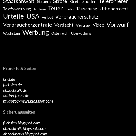
Staatsanwalt
Telefonieren
Strafe
Studien
Steuern
Streit
Teuer
Urheberrecht
Täuschung
Telefonwerbung
Telekom
Tricks
Urteile
USA
Verbraucherschutz
Verbot
Vorwurf
Verbraucherzentrale
Verdacht
Video
Vertrag
Werbung
Wachstum
Österreich
Überwachung
Projekte & Seiten
bncf.de
fuchsich.de
abzocktalk.de
adrian-fuchs.de
myabzocknews.blogspot.com
Sicherungsseiten
fuchsich.blogspot.com
abzocktalk.blogspot.com
abzocknews.blogspot.com