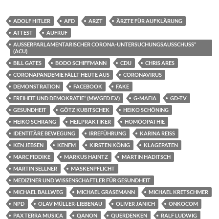
ADOLF HITLER
AFD
ARZT
ÄRZTE FÜR AUFKLÄRUNG
ATTEST
AUFRUF
AUSSERPARLAMENTARISCHER CORONA-UNTERSUCHUNGSAUSSCHUSS“ (
ACU)
BILL GATES
BODO SCHIFFMANN
CDU
CHRIS ARES
CORONAPANDEMIE FÄLLT HEUTE AUS
CORONAVIRUS
DEMONSTRATION
FACEBOOK
FAKE
FREIHEIT UND DEMOKRATIE“ (MWGFD E.V)
G-MAFIA
GD-TV
GESUNDHEIT
GÖTZ KUBITSCHEK
HEIKO SCHÖNING
HEIKO SCHRANG
HEILPRAKTIKER
HOMÖOPATHIE
IDENTITÄRE BEWEGUNG
IRREFÜHRUNG
KARINA REISS
KEN JEBSEN
KENFM
KIRSTEN KÖNIG
KLAGEPATEN
MARC FIDDIKE
MARKUS HAINTZ
MARTIN HADITSCH
MARTIN SELLNER
MASKENPFLICHT
MEDIZINER UND WISSENSCHAFTLER FÜR GESUNDHEIT
MICHAEL BALLWEG
MICHAEL GRASEMANN
MICHAEL KRETSCHMER
NPD
OLAV MÜLLER-LIEBENAU
OLIVER JANICH
ONKOCOM
PAX TERRA MUSICA
QANON
QUERDENKEN
RALF LUDWIG