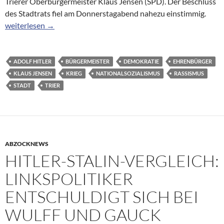
Trierer Oberbürgermeister Klaus Jensen (SPD). Der Beschluss
des Stadtrats fiel am Donnerstagabend nahezu einstimmig.
65 Jahre nach Kriegsende: Trier entzieht Adolf Hitler die Ehre
weiterlesen
→
ADOLF HITLER
BÜRGERMEISTER
DEMOKRATIE
EHRENBÜRGER
KLAUS JENSEN
KRIEG
NATIONALSOZIALISMUS
RASSISMUS
STADT
TRIER
ABZOCKNEWS
HITLER-STALIN-VERGLEICH:
LINKSPOLITIKER
ENTSCHULDIGT SICH BEI
WULFF UND GAUCK