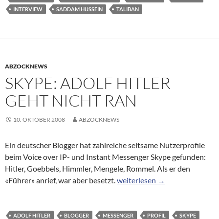
INTERVIEW
SADDAM HUSSEIN
TALIBAN
ABZOCKNEWS
SKYPE: ADOLF HITLER
GEHT NICHT RAN
10. OKTOBER 2008
ABZOCKNEWS
Ein deutscher Blogger hat zahlreiche seltsame Nutzerprofile
beim Voice over IP- und Instant Messenger Skype gefunden:
Hitler, Goebbels, Himmler, Mengele, Rommel. Als er den
Skype: Adolf Hitler geht nicht 
«Führer» anrief, war aber besetzt.
weiterlesen
→
ADOLF HITLER
BLOGGER
MESSENGER
PROFIL
SKYPE