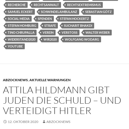
RECHERCHE
RECHTSANWALT
RECHTSEXTREMISMUS
SAMUEL ECKERT
SCHWINDELAMBULANZ
SEBASTIAN GÖTZ
SOCIAL MEDIA
SPENDEN
STEFAN HOCKERTZ
STEFAN HOMBURG
STRAFE
SUCHARIT BHAKDI
TINO CHRUPALLA
VEREIN
VERSTOSS
WALTER WEBER
WIDERSTAND2020
WIR2020
WOLFGANG WODARG
YOUTUBE
ABZOCKNEWS
,
AKTUELLE WARNUNGEN
ATTILA HILDMANN GIBT
JUDEN DIE SCHULD – UND
VERTEIDIGT HITLER
12. OKTOBER 2020
ABZOCKNEWS