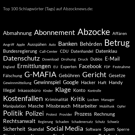
Top 100 Schlagwörter (Tags) auf Abzocknews.de:
Abzocke
Abonnement
Abmahnung
Affären
Betrug
Banken
Behörden
Ausspähen
Angriff
Apple
Auto
Datenklau
Bundesregierung
CDU
Datenhandel
Call-Center
Datenschutz
E-Mail
Dubios
Drohung
Download
Druck
Ermittlungen
Facebook
Experten
EU
Festnahme
England
FDP
G-MAFIA
Gericht
Gebühren
Gesetze
Fälschung
Gewinnspiel
Google
Handy
Hacker
Haft
Gewinnmitteilung
Klage
Konto
Illegal
Inkassobüro
Kinder
Kontrolle
Kostenfallen
Kritik
Kriminalität
Locken
Manager
Missbrauch
Mitarbeiter
Masche
Manipulation
Mobilfunk
Opfer
Politik
Polizei
Prozess
Rechnung
Protest
Provider
Rechtsanwalt
Schaden
Regierung
Schadenersatz
Schutz
Schweiz
Social Media
Sicherheit
Skandal
Spam
Software
Sperre