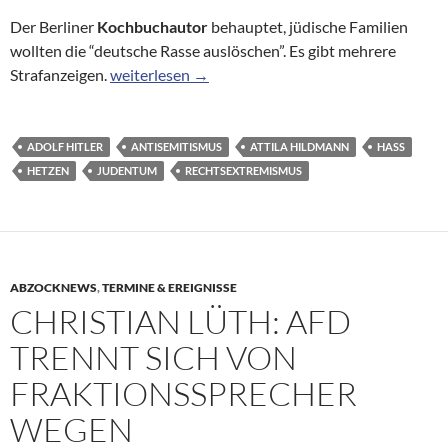
Der Berliner
Kochbuchautor
behauptet, jüdische Familien
wollten die “deutsche Rasse auslöschen”. Es gibt mehrere
Attila Hildmann gibt Juden die Schuld – und vertei
Strafanzeigen.
weiterlesen
→
ADOLF HITLER
ANTISEMITISMUS
ATTILA HILDMANN
HASS
HETZEN
JUDENTUM
RECHTSEXTREMISMUS
ABZOCKNEWS
,
TERMINE & EREIGNISSE
CHRISTIAN LÜTH: AFD
TRENNT SICH VON
FRAKTIONSSPRECHER
WEGEN