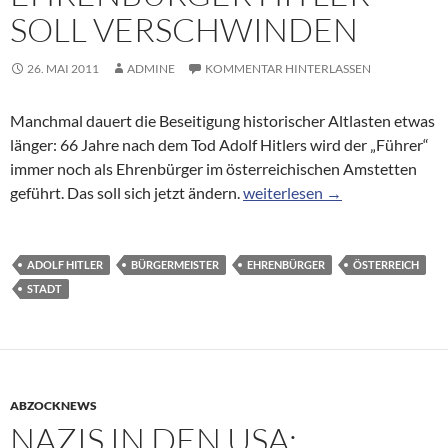
SOLL VERSCHWINDEN
26. MAI 2011
ADMINE
KOMMENTAR HINTERLASSEN
Manchmal dauert die Beseitigung historischer Altlasten etwas
länger: 66 Jahre nach dem Tod Adolf Hitlers wird der „Führer“
immer noch als Ehrenbürger im österreichischen Amstetten
Österreich: Ehrenbürger Hitle
geführt. Das soll sich jetzt ändern.
weiterlesen
→
ADOLF HITLER
BÜRGERMEISTER
EHRENBÜRGER
ÖSTERREICH
STADT
ABZOCKNEWS
NAZIS IN DEN USA: