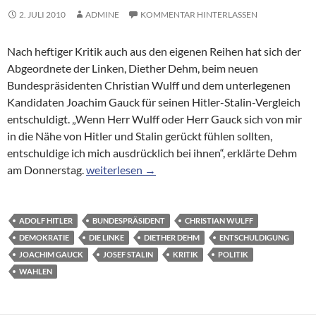
2. JULI 2010
ADMINE
KOMMENTAR HINTERLASSEN
Nach heftiger Kritik auch aus den eigenen Reihen hat sich der
Abgeordnete der Linken, Diether Dehm, beim neuen
Bundespräsidenten Christian Wulff und dem unterlegenen
Kandidaten Joachim Gauck für seinen Hitler-Stalin-Vergleich
entschuldigt. „Wenn Herr Wulff oder Herr Gauck sich von mir
in die Nähe von Hitler und Stalin gerückt fühlen sollten,
entschuldige ich mich ausdrücklich bei ihnen“, erklärte Dehm
Hitler-Stalin-Vergleich: Linkspolitiker entschul
am Donnerstag.
weiterlesen
→
ADOLF HITLER
BUNDESPRÄSIDENT
CHRISTIAN WULFF
DEMOKRATIE
DIE LINKE
DIETHER DEHM
ENTSCHULDIGUNG
JOACHIM GAUCK
JOSEF STALIN
KRITIK
POLITIK
WAHLEN