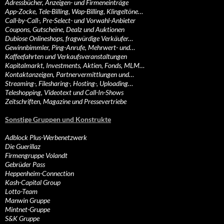
Adressbücher, Anzeigen- und Firmeneinträge
App-Zocke, Tele-Billing, Wap-Billing, Klingeltöne…
Call-by-Call-, Pre-Select- und Vorwahl-Anbieter
Coupons, Gutscheine, Dealz und Auktionen
Dubiose Onlineshops, fragwürdige Verkäufer…
Gewinnbimmler, Ping-Anrufe, Mehrwert- und…
Kaffeefahrten und Verkaufsveranstaltungen
Kapitalmarkt, Investments, Aktien, Fonds, MLM…
Kontaktanzeigen, Partnervermittlungen und…
Streaming-, Filesharing-, Hosting-, Uploading…
Teleshopping, Videotext und Call-In-Shows
Zeitschriften, Magazine und Pressevertriebe
Sonstige Gruppen und Konstrukte
Adblock Plus-Werbenetzwerk
Die Guerillaz
Firmengruppe Volandt
Gebrüder Pass
Heppenheim-Connection
Kash-Capital Group
Lotto-Team
Manwin Gruppe
Mintnet-Gruppe
S&K Gruppe