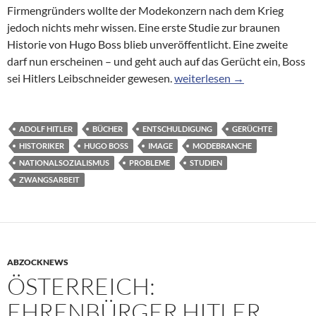
Firmengründers wollte der Modekonzern nach dem Krieg
jedoch nichts mehr wissen. Eine erste Studie zur braunen
Historie von Hugo Boss blieb unveröffentlicht. Eine zweite
darf nun erscheinen – und geht auch auf das Gerücht ein, Boss
Studien über Hugo Boss in d
sei Hitlers Leibschneider gewesen.
weiterlesen
→
ADOLF HITLER
BÜCHER
ENTSCHULDIGUNG
GERÜCHTE
HISTORIKER
HUGO BOSS
IMAGE
MODEBRANCHE
NATIONALSOZIALISMUS
PROBLEME
STUDIEN
ZWANGSARBEIT
ABZOCKNEWS
ÖSTERREICH:
EHRENBÜRGER HITLER