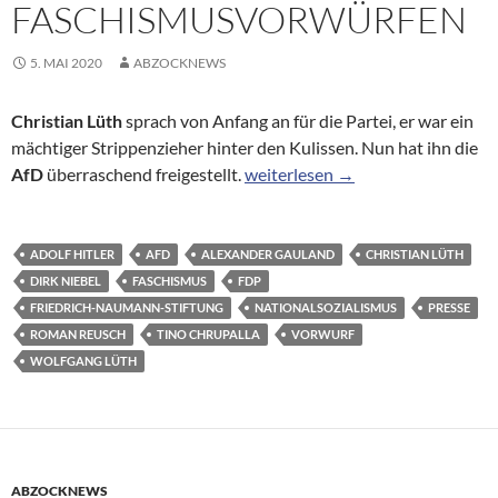
FASCHISMUSVORWÜRFEN
5. MAI 2020
ABZOCKNEWS
Christian Lüth
sprach von Anfang an für die Partei, er war ein
mächtiger Strippenzieher hinter den Kulissen. Nun hat ihn die
Christian Lüth: AfD trennt sich
AfD
überraschend freigestellt.
weiterlesen
→
ADOLF HITLER
AFD
ALEXANDER GAULAND
CHRISTIAN LÜTH
DIRK NIEBEL
FASCHISMUS
FDP
FRIEDRICH-NAUMANN-STIFTUNG
NATIONALSOZIALISMUS
PRESSE
ROMAN REUSCH
TINO CHRUPALLA
VORWURF
WOLFGANG LÜTH
ABZOCKNEWS