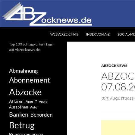
Zum
Inhalt
springen
Suchen
Abzocknews.de
WEBVERZEICHNIS
INDEX VON A-Z
SOCIAL-ME
Ihr unabhängiges
Top 100 Schlagwörter (Tags)
Informationsportal
auf Abzocknews.de:
ABZOCKNEWS
Abmahnung
ABZOC
Abonnement
07.08.
Abzocke
7. AUGUST 2013
Affären
Angriff
Apple
Ausspähen
Auto
Banken
Behörden
Betrug
Bundesregierung