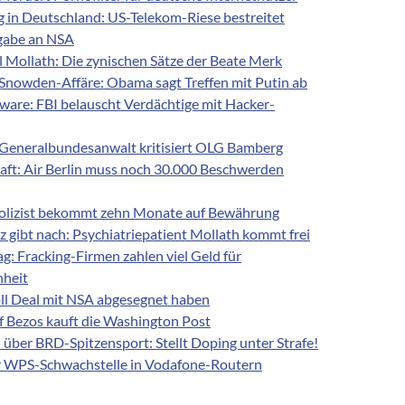
in Deutschland: US-Telekom-Riese bestreitet
gabe an NSA
l Mollath: Die zynischen Sätze der Beate Merk
 Snowden-Affäre: Obama sagt Treffen mit Putin ab
ware: FBI belauscht Verdächtige mit Hacker-
: Generalbundesanwalt kritisiert OLG Bamberg
haft: Air Berlin muss noch 30.000 Beschwerden
olizist bekommt zehn Monate auf Bewährung
z gibt nach: Psychiatriepatient Mollath kommt frei
: Fracking-Firmen zahlen viel Geld für
nheit
oll Deal mit NSA abgesegnet haben
Bezos kauft die Washington Post
über BRD-Spitzensport: Stellt Doping unter Strafe!
r WPS-Schwachstelle in Vodafone-Routern