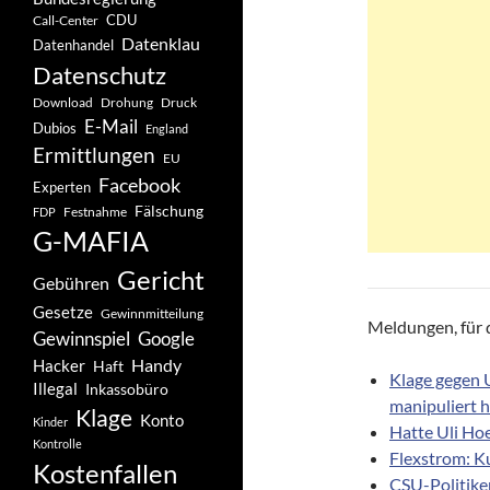
CDU
Call-Center
Datenklau
Datenhandel
Datenschutz
Drohung
Download
Druck
E-Mail
Dubios
England
Ermittlungen
EU
Facebook
Experten
Fälschung
Festnahme
FDP
G-MAFIA
Gericht
Gebühren
Gesetze
Gewinnmitteilung
Meldungen, für d
Gewinnspiel
Google
Handy
Hacker
Haft
Klage gegen 
Illegal
Inkassobüro
manipuliert 
Klage
Konto
Kinder
Hatte Uli Ho
Kontrolle
Flexstrom: K
Kostenfallen
CSU-Politiker