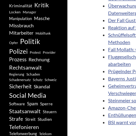
Kritik
Überwachung 
Kriminalität
Locken
Manager
Datenweiter
Masche
Manipulation
Der Fall Gust
Missbrauch
Reaktion auf
Mitarbeiter
Mobilfunk
Schnüffelsoft
Politik
Methoden
Opfer
Fall Mollath
Polizei
Protest
Provider
Fluggesellsc
Prozess
Rechnung
abarbeiten
Rechtsanwalt
Prügelnder P
Schaden
Regierung
Bayerns Justi
Schadenersatz
Schutz
Schweiz
Geheimvertrag
Sicherheit
Skandal
Verschwiege
Social Media
Steinmeier s
Spam
Software
Sperre
Amazon-Chef 
Staatsanwalt
Steuern
Enthüllungen 
Strafe
Studien
Streit
BSI warnt vo
Telefonieren
Telefonwerbung
Telekom