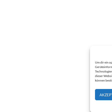
Um dir ein o
Geräteinform
Technologien
dieser Websi
können best
AKZEP