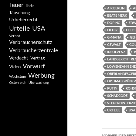
Teuer
Tricks
AIR BERLIN
A
Täuschung
BEATE MERK
Urheberrecht
DOPING
EDW
Urteile
USA
FILTER
FLEX
Verbot
G-MAFIA
GE
Verbraucherschutz
GEWALT
GO
Verbraucherzentrale
INSOLVENZ
I
Verdacht
Vertrag
LANDGERICHT RE
Vorwurf
Video
LÖWENZAHN ENE
Werbung
OBERLANDESGER
Wachstum
OPTIMALGRÜN G
Österreich
Überwachung
PUTIN
ROHS
SCHADCODE
STEUERHINTERZI
URTEILE
USA
Beitragsn
VORHERIGER BEIT