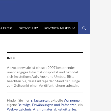
 & PRESSE
DATENSCHUTZ
KONTAKT & IMPRESSUM
INFO
Abzocknews.de ist ein seit 2007 bestehendes
unabhängiges Informationsportal und befindet
sich im stetigen Auf-, Aus- und Umbau. Bitte
beachten Sie, dass Einträge den Stand der Dinge
zum Zeitpunkt einer Veröffentlichung spiegeln.
Finden Sie hier
Erfassungen
, aktuelle
Warnungen
,
eigene
Beiträge
,
Erwähnungen und Präsenzen
, ein
Webverzeichnis
,
Archivmaterial
,
getwittertes
,