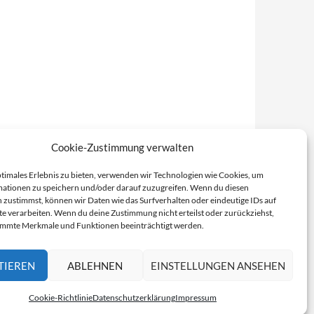
Cookie-Zustimmung verwalten
ptimales Erlebnis zu bieten, verwenden wir Technologien wie Cookies, um
ationen zu speichern und/oder darauf zuzugreifen. Wenn du diesen
 zustimmst, können wir Daten wie das Surfverhalten oder eindeutige IDs auf
te verarbeiten. Wenn du deine Zustimmung nicht erteilst oder zurückziehst,
immte Merkmale und Funktionen beeinträchtigt werden.
TIEREN
ABLEHNEN
EINSTELLUNGEN ANSEHEN
Cookie-Richtlinie
Datenschutzerklärung
Impressum