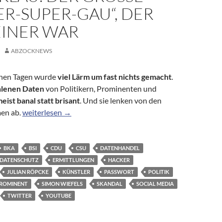
-SUPER-GAU“, DER G
INER WAR
ABZOCKNEWS
enen Tagen wurde
viel Lärm um fast nichts gemacht
.
hlenen Daten
von Politikern, Prominenten und
eist banal statt brisant
. Und sie lenken von den
Aufregung nach Datenklau: Der große „Hacker-Super-GAU“,
en ab.
weiterlesen
→
BKA
BSI
CDU
CSU
DATENHANDEL
DATENSCHUTZ
ERMITTLUNGEN
HACKER
JULIAN RÖPCKE
KÜNSTLER
PASSWORT
POLITIK
ROMINENT
SIMON WIEFELS
SKANDAL
SOCIAL MEDIA
TWITTER
YOUTUBE