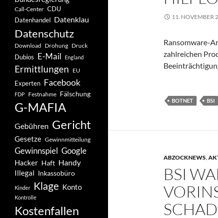
CDU
Call-Center
11. NOVEMBER 
Datenklau
Datenhandel
Datenschutz
Ransomware-Ang
Drohung
Download
Druck
zahlreichen Prod
E-Mail
Dubios
England
Beeinträchtigun
Ermittlungen
EU
Facebook
Experten
Fälschung
Festnahme
FDP
BOTNET
BSI
G-MAFIA
Gericht
Gebühren
Gesetze
Gewinnmitteilung
Gewinnspiel
Google
ABZOCKNEWS
,
AK
Handy
Hacker
Haft
BSI W
Illegal
Inkassobüro
Klage
VORIN
Konto
Kinder
Kontrolle
SCHAD
Kostenfallen