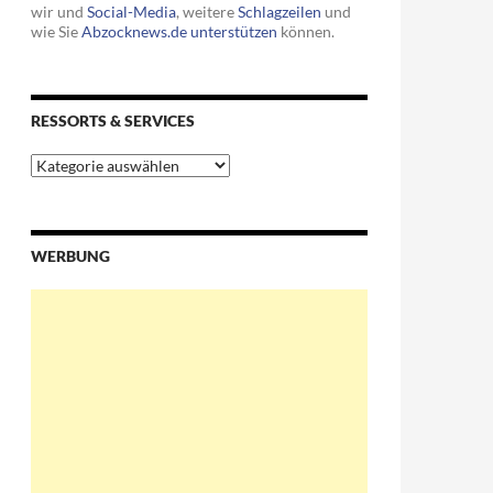
wir und
Social-Media
, weitere
Schlagzeilen
und
wie Sie
Abzocknews.de unterstützen
können.
RESSORTS & SERVICES
 Nutzern „digitale Hilflosigkeit“
Ressorts
&
Services
WERBUNG