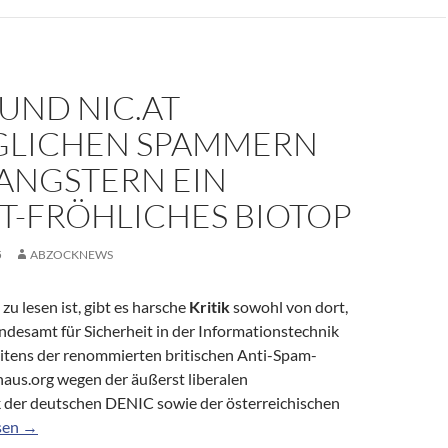
UND NIC.AT
LICHEN SPAMMERN
ANGSTERN EIN
T-FRÖHLICHES BIOTOP
5
ABZOCKNEWS
zu lesen ist, gibt es harsche
Kritik
sowohl von dort,
ndesamt für Sicherheit in der Informationstechnik
seitens der renommierten britischen Anti-Spam-
aus.org wegen der äußerst liberalen
k der deutschen DENIC sowie der österreichischen
d NIC.at ermöglichen Spammern und Gangstern ein feucht-fröhl
sen
→