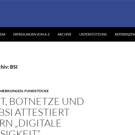
DIA
ERFASSUNGEN VON A-Z
ARCHIVE
UNTERSTÜTZUNG
REFERENZEN
hiv: BSI
MERKUNGEN
,
FUNDSTÜCKE
T, BOTNETZE UND
BSI ATTESTIERT
N „DIGITALE
SIGKEIT“