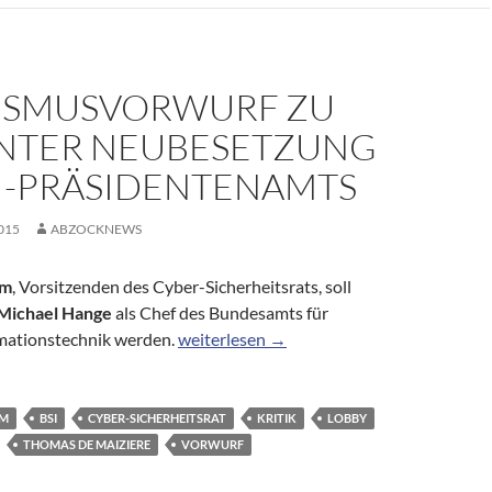
ISMUSVORWURF ZU
NTER NEUBESETZUNG
SI-PRÄSIDENTENAMTS
015
ABZOCKNEWS
hm
, Vorsitzenden des Cyber-Sicherheitsrats, soll
Michael Hange
als Chef des Bundesamts für
Lobbyismusvorwurf zu geplanter Neubese
rmationstechnik werden.
weiterlesen
→
HM
BSI
CYBER-SICHERHEITSRAT
KRITIK
LOBBY
THOMAS DE MAIZIERE
VORWURF