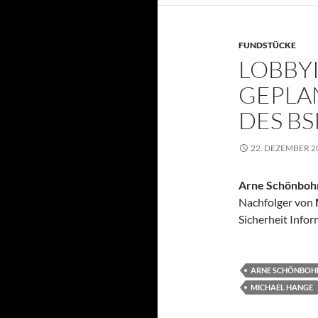
FUNDSTÜCKE
LOBBY
GEPLA
DES B
22. DEZEMBER 2
Arne Schönbo
Nachfolger von
Sicherheit Info
ARNE SCHÖNBO
MICHAEL HANGE