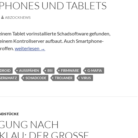
PHONES UND TABLETS
ABZOCKNEWS
einem Tablet vorinstallierte Schadsoftware gefunden,
 einem Kontrollserver aufbaut. Auch Smartphone-
BSI warnt vor vorinstallierter Schadsoftware auf Billig-Sm
roffen.
weiterlesen
→
DROID
AUSSPÄHEN
BSI
FIRMWARE
G-MAFIA
GER&MATZ
SCHADCODE
TROJANER
VIRUS
NDSTÜCKE
GUNG NACH
LAU: DER GROSSE „