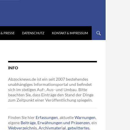
 & PRESSE
DATENSCHUTZ
KONTAKT & IMPRESSUM
INFO
Abzocknews.de ist ein seit 2007 bestehendes
unabhängiges Informationsportal und befindet
sich im stetigen Auf-, Aus- und Umbau. Bitte
beachten Sie, dass Einträge den Stand der Dinge
zum Zeitpunkt einer Veröffentlichung spiegeln.
Finden Sie hier
Erfassungen
, aktuelle
Warnungen
,
eigene
Beiträge
,
Erwähnungen und Präsenzen
, ein
Webverzeichnis
,
Archivmaterial
,
getwittertes
,