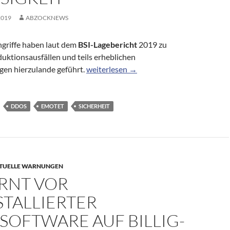
2019
ABZOCKNEWS
riffe haben laut dem
BSI-Lagebericht
2019 zu
uktionsausfällen und teils erheblichen
Emotet, Botnetze und DDoS: BSI attestiert
gen hierzulande geführt.
weiterlesen
→
DDOS
EMOTET
SICHERHEIT
TUELLE WARNUNGEN
ARNT VOR
STALLIERTER
SOFTWARE AUF BILLIG-