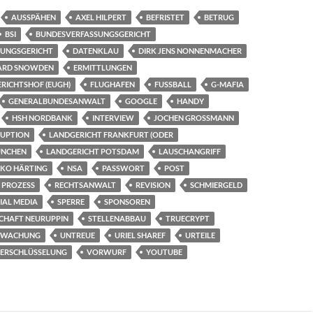
AUSSPÄHEN
AXEL HILPERT
BEFRISTET
BETRUG
BSI
BUNDESVERFASSUNGSGERICHT
UNGSGERICHT
DATENKLAU
DIRK JENS NONNENMACHER
ARD SNOWDEN
ERMITTLUNGEN
RICHTSHOF (EUGH)
FLUGHAFEN
FUSSBALL
G-MAFIA
GENERALBUNDESANWALT
GOOGLE
HANDY
HSH NORDBANK
INTERVIEW
JOCHEN GROSSMANN
UPTION
LANDGERICHT FRANKFURT (ODER
ÜNCHEN
LANDGERICHT POTSDAM
LAUSCHANGRIFF
IKO HÄRTING
NSA
PASSWORT
POST
PROZESS
RECHTSANWALT
REVISION
SCHMIERGELD
IAL MEDIA
SPERRE
SPONSOREN
CHAFT NEURUPPIN
STELLENABBAU
TRUECRYPT
RWACHUNG
UNTREUE
URIEL SHAREF
URTEILE
ERSCHLÜSSELUNG
VORWURF
YOUTUBE