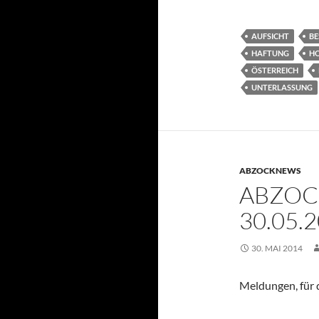
AUFSICHT
B
HAFTUNG
HO
ÖSTERREICH
UNTERLASSUNG
ABZOCKNEWS
ABZOC
30.05.
30. MAI 2014
Meldungen, für d