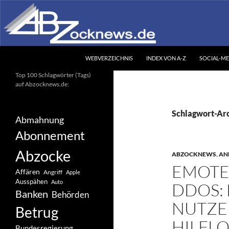
Zum
Inhalt
springen
Suchen
Abzocknews.de
WEBVERZEICHNIS
INDEX VON A-Z
SOCIAL-ME
Ihr unabhängiges
Top 100 Schlagwörter (Tags)
Informationsportal
auf Abzocknews.de:
Schlagwort-Arc
Abmahnung
Abonnement
Abzocke
ABZOCKNEWS
,
AN
EMOTE
Affären
Angriff
Apple
Ausspähen
Auto
DDOS: 
Banken
Behörden
NUTZER
Betrug
HILFLO
Bundesregierung