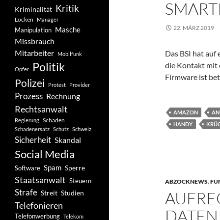
SMART
Kritik
Kriminalität
Locken
Manager
22. MÄRZ 2019
Masche
Manipulation
Missbrauch
Mitarbeiter
Das BSI hat auf 
Mobilfunk
Politik
die Kontakt mit
Opfer
Firmware ist bet
Polizei
Protest
Provider
Prozess
Rechnung
Rechtsanwalt
AMAZON
AN
Schaden
Regierung
HANDY
KRÜ
Schadenersatz
Schutz
Schweiz
Sicherheit
Skandal
Social Media
Spam
Software
Sperre
Staatsanwalt
Steuern
ABZOCKNEWS
,
FU
Strafe
AUFRE
Studien
Streit
Telefonieren
DATENK
Telefonwerbung
Telekom