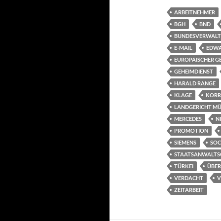
ARBEITNEHMER
BGH
BND
BUNDESVERWALT
E-MAIL
EDW
EUROPÄISCHER GE
GEHEIMDIENST
HARALD RANGE
KLAGE
KORR
LANDGERICHT M
MERCEDES
N
PROMOTION
SIEMENS
SOC
STAATSANWALTS
TÜRKEI
ÜBE
VERDACHT
V
ZEITARBEIT