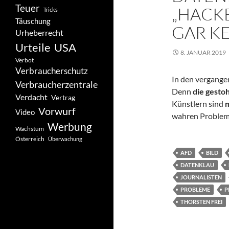
Teuer
HACKER
Tricks
Täuschung
AR KE
Urheberrecht
Urteile
USA
8. JANUAR 2019
Verbot
Verbraucherschutz
In den vergang
Verbraucherzentrale
Denn
die gesto
Verdacht
Vertrag
Künstlern sind
m
Vorwurf
Video
wahren Problem
Werbung
Wachstum
Österreich
Überwachung
AFD
BILD
DATENKLAU
JOURNALISTEN
PROBLEME
P
THORSTEN FREI