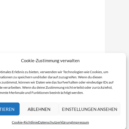
Cookie-Zustimmung verwalten
ptimales Erlebnis zu bieten, verwenden wir Technologien wie Cookies, um
ationen zu speichern und/oder darauf zuzugreifen. Wenn du diesen
 zustimmst, können wir Daten wie das Surfverhalten oder eindeutige IDs auf
te verarbeiten. Wenn du deine Zustimmung nicht erteilst oder zurückziehst,
immte Merkmale und Funktionen beeinträchtigt werden.
TIEREN
ABLEHNEN
EINSTELLUNGEN ANSEHEN
Cookie-Richtlinie
Datenschutzerklärung
Impressum