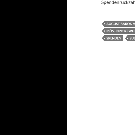
Spendenrückzah
AUGUST BARON V
MÖVENPICK-GRU
SPENDEN
SU