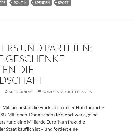
PPE
POLITIK
SPENDEN
SPOTT
ERS UND PARTEIEN:
 GESCHENKE E
N DIE F
SCHAFT
0
ABZOCKNEWS
KOMMENTAR HINTERLASSEN
e Milliardärsfamilie Finck, auch in der Hotelbranche
CSU Millionen. Dann schenkte die schwarz-gelbe
ers rund eine Milliarde Euro. Nun fragt die
er Staat käuflich ist – und fordert eine