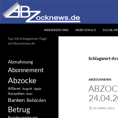
Zum
Inhalt
springen
Suchen
Abzocknews.de
WEBVERZEICHNIS
INDEX VON A-Z
SOCIAL-ME
Ihr unabhängiges
Top 100 Schlagwörter (Tags)
Informationsportal
auf Abzocknews.de:
Schlagwort-Ar
Abmahnung
Abonnement
Abzocke
ABZOCKNEWS
ABZOC
Affären
Angriff
Apple
Ausspähen
Auto
24.04.
Banken
Behörden
Betrug
24. APRIL 2013
Bundesregierung