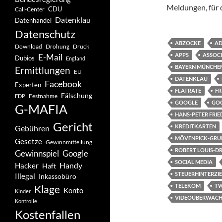
Meldungen, für d
CDU
Call-Center
Datenklau
Datenhandel
Datenschutz
ABZOCKE
AD
Drohung
Download
Druck
APPS
ASSOCI
E-Mail
Dubios
England
BAYERN MÜNCHE
Ermittlungen
EU
DATENKLAU
Facebook
Experten
FLATRATE
FR
Fälschung
Festnahme
FDP
GOOGLE
GOO
G-MAFIA
HANS-PETER FRIE
Gericht
KREDITKARTEN
Gebühren
MÖVENPICK-GRU
Gesetze
Gewinnmitteilung
ROBERT LOUIS-D
Gewinnspiel
Google
SOCIAL MEDIA
Handy
Hacker
Haft
STEUERHINTERZI
Illegal
Inkassobüro
TELEKOM
TW
Klage
Konto
Kinder
VIDEOÜBERWAC
Kontrolle
Kostenfallen