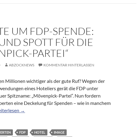
TE UM FDP-SPENDE:
UND SPOTT FÜR DIE
PICK-PARTEI“
0
ABZOCKNEWS
KOMMENTAR HINTERLASSEN
en Millionen wichtiger als der gute Ruf? Wegen der
endungen eines Hoteliers gerät die FDP unter
euer Spitzname: „Mövenpick-Partei“. Nun fordern
xperten eine Deckelung für Spenden – wie in manchem
batte um FDP-Spende: Hohn und Spott für die „Mövenpick-Parte
iterlesen
→
PERTEN
FDP
HOTEL
IMAGE