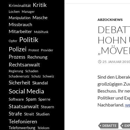
Kritik
Kriminalität
Locken
Manager
Masche
Manipulation
ABZOCKNEWS
Missbrauch
DEBAT
Mitarbeiter
Mobilfunk
HOHN 
Politik
Opfer
„MÖVEN
Polizei
Protest
Provider
Prozess
Rechnung
25. JANUAR 201
Rechtsanwalt
Schaden
Regierung
Sind den Liberal
Schadenersatz
Schutz
Schweiz
Sicherheit
Skandal
großzügigen Zuw
Social Media
Beschuss. Ihr n
Politiker und E
Spam
Software
Sperre
De
Nachbarland.
we
Staatsanwalt
Steuern
Strafe
Studien
Streit
Telefonieren
DEBATTE
EX
Telefonwerbung
Telekom