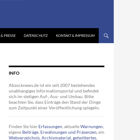
 & PRESSE
DATENSCHUTZ
KONTAKT & IMPRESSUM
INFO
Abzocknews.de ist ein seit 2007 bestehendes
unabhängiges Informationsportal und befindet
sich im stetigen Auf-, Aus- und Umbau. Bitte
beachten Sie, dass Einträge den Stand der Dinge
zum Zeitpunkt einer Veröffentlichung spiegeln.
Finden Sie hier
Erfassungen
, aktuelle
Warnungen
,
eigene
Beiträge
,
Erwähnungen und Präsenzen
, ein
Webverzeichnis
,
Archivmaterial
,
getwittertes
,