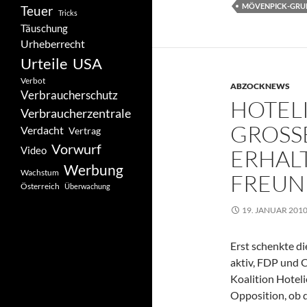
MÖVENPICK-GRU
Teuer
Tricks
Täuschung
Urheberrecht
Urteile
USA
Verbot
ABZOCKNEWS
Verbraucherschutz
HOTELI
Verbraucherzentrale
GROSSE
Verdacht
Vertrag
Vorwurf
Video
RHALTE
Werbung
Wachstum
REUND
Österreich
Überwachung
19. JANUAR 201
Erst schenkte di
aktiv, FDP und 
Koalition Hoteli
Opposition, ob d