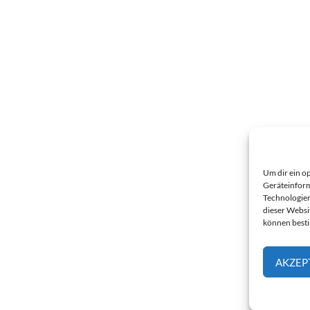
Um dir ein o
Geräteinform
Technologien
dieser Websi
können best
AKZEP