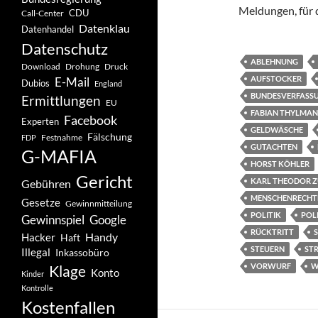
Meldungen, für d
CDU
Call-Center
Datenklau
Datenhandel
Datenschutz
ABLEHNUNG
Drohung
Download
Druck
AUFSTOCKER
E-Mail
Dubios
England
BUNDESVERFASS
Ermittlungen
EU
FABIAN THYLMA
Facebook
Experten
GELDWÄSCHE
Fälschung
Festnahme
FDP
GUTACHTEN
G-MAFIA
HORST KÖHLER
Gericht
KARL THEODOR Z
Gebühren
MENSCHENRECHT
Gesetze
Gewinnmitteilung
POLITIK
POLI
Gewinnspiel
Google
RÜCKTRITT
Handy
Hacker
Haft
STEUERN
ST
Illegal
Inkassobüro
VORWURF
W
Klage
Konto
Kinder
Kontrolle
Kostenfallen