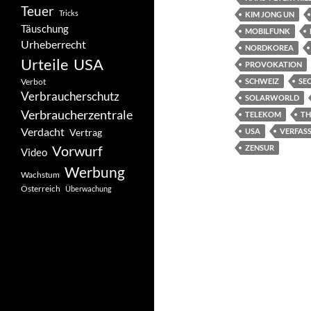
Teuer
Tricks
KIM JONG UN
Täuschung
MOBILFUNK
Urheberrecht
NORDKOREA
Urteile
USA
PROVOKATION
Verbot
SCHWEIZ
SEC
Verbraucherschutz
SOLARWORLD
Verbraucherzentrale
TELEKOM
TH
Verdacht
Vertrag
USA
VERFAS
Vorwurf
ZENSUR
Video
Werbung
Wachstum
Österreich
Überwachung