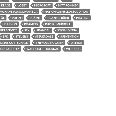
KLAGE
LOBBY
MICROSOFT
MITT ROMNEY
MOHAMMAD SOLIMANINJA
NATIONALE RIFLE ASSOCIATION
ÖL
POLIZEI
PRÄMIE
PRAXISGEBÜHR
PROTEST
RELIGION
ROAMING
RUPERT MURDOCH
RET SERVICE
SEX
SKANDAL
SOCIAL MEDIA
SPD
STEUERN
STEUEROASE
SUBVENTION
OMAS GOTTSCHALK
TYR HOLDING GMBH
URTEILE
SUNGSSCHUTZ
WALL STREET JOURNAL
WERBUNG