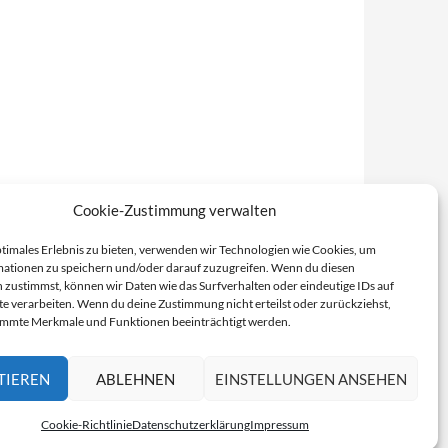
Cookie-Zustimmung verwalten
ptimales Erlebnis zu bieten, verwenden wir Technologien wie Cookies, um
ationen zu speichern und/oder darauf zuzugreifen. Wenn du diesen
 zustimmst, können wir Daten wie das Surfverhalten oder eindeutige IDs auf
te verarbeiten. Wenn du deine Zustimmung nicht erteilst oder zurückziehst,
immte Merkmale und Funktionen beeinträchtigt werden.
TIEREN
ABLEHNEN
EINSTELLUNGEN ANSEHEN
Cookie-Richtlinie
Datenschutzerklärung
Impressum