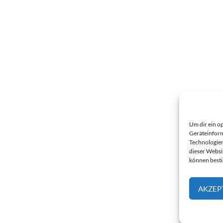
Um dir ein o
Geräteinform
Technologien
dieser Websi
können best
AKZEP