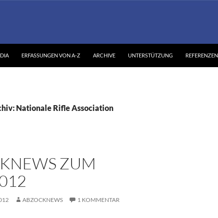
DIA
ERFASSUNGEN VON A-Z
ARCHIVE
UNTERSTÜTZUNG
REFERENZEN
hiv: Nationale Rifle Association
KNEWS ZUM
2012
012
ABZOCKNEWS
1 KOMMENTAR