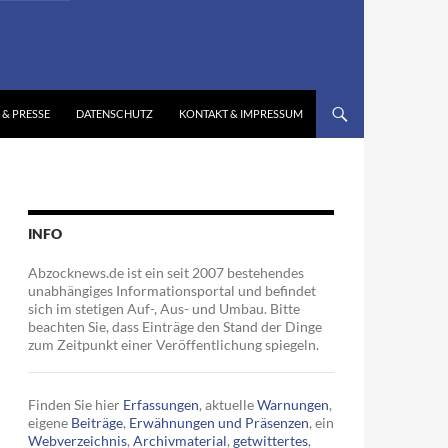
 & PRESSE
DATENSCHUTZ
KONTAKT & IMPRESSUM
INFO
Abzocknews.de ist ein seit 2007 bestehendes
unabhängiges Informationsportal und befindet
sich im stetigen Auf-, Aus- und Umbau. Bitte
beachten Sie, dass Einträge den Stand der Dinge
zum Zeitpunkt einer Veröffentlichung spiegeln.
Finden Sie hier
Erfassungen
, aktuelle
Warnungen
,
eigene
Beiträge
,
Erwähnungen und Präsenzen
, ein
Webverzeichnis
,
Archivmaterial
,
getwittertes
,