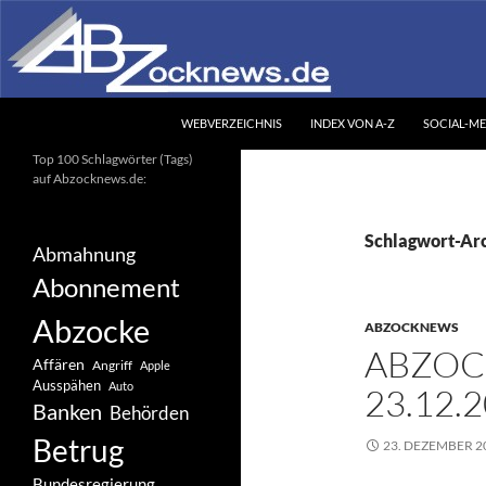
Zum
Inhalt
springen
Suchen
Abzocknews.de
WEBVERZEICHNIS
INDEX VON A-Z
SOCIAL-ME
Ihr unabhängiges
Top 100 Schlagwörter (Tags)
Informationsportal
auf Abzocknews.de:
Schlagwort-Arc
Abmahnung
Abonnement
Abzocke
ABZOCKNEWS
ABZOC
Affären
Angriff
Apple
Ausspähen
Auto
23.12.
Banken
Behörden
Betrug
23. DEZEMBER 2
Bundesregierung