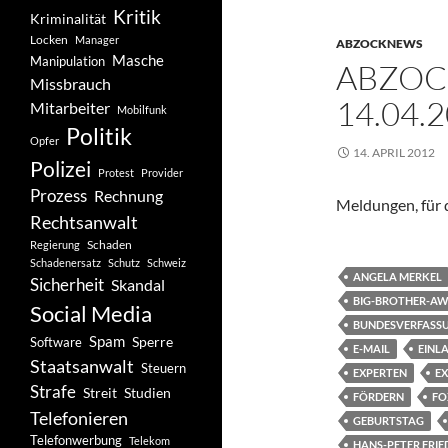
Kritik
Kriminalität
Locken
Manager
ABZOCKNEWS
Masche
Manipulation
ABZOC
Missbrauch
14.04.
Mitarbeiter
Mobilfunk
Politik
Opfer
14. APRIL 2012
Polizei
Protest
Provider
Prozess
Rechnung
Meldungen, für d
Rechtsanwalt
Schaden
Regierung
Schadenersatz
Schutz
Schweiz
ANGELA MERKEL
Sicherheit
Skandal
BIG-BROTHER-A
Social Media
BUNDESVERFASS
Spam
Software
Sperre
E-MAIL
EINL
Staatsanwalt
Steuern
EXPERTEN
E
Strafe
Studien
Streit
FÖRDERN
FO
Telefonieren
GEBURTSTAG
Telefonwerbung
Telekom
HANS-PETER FRIE