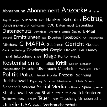
Abzocke
Abonnement
Abmahnung
Affären
Betrug
Banken
Behörden
Ausspähen
Angriff
Apple
Auto
Datenklau
Bundesregierung
CDU
Datenhandel
Call-Center
Datenschutz
E-Mail
Dubios
Drohung
Download
Druck
Ermittlungen
Facebook
Experten
EU
Festnahme
England
FDP
G-MAFIA
Gericht
Gebühren
Gesetze
Fälschung
Gewinnspiel
Google
Handy
Hacker
Haft
Gewinnmitteilung
Klage
Konto
Illegal
Inkassobüro
Kinder
Kontrolle
Kostenfallen
Kritik
Kriminalität
Locken
Manager
Missbrauch
Mitarbeiter
Masche
Manipulation
Mobilfunk
Opfer
Politik
Polizei
Prozess
Rechnung
Protest
Provider
Rechtsanwalt
Schaden
Regierung
Schadenersatz
Schutz
Schweiz
Social Media
Sicherheit
Skandal
Spam
Software
Sperre
Staatsanwalt
Telefonieren
Strafe
Studien
Steuern
Streit
Teuer
Urheberrecht
Täuschung
Telefonwerbung
Telekom
Tricks
Urteile
USA
Verbraucherschutz
Verbot