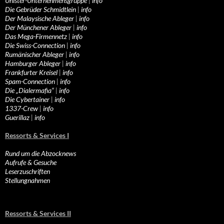
Unister-Unternehmensgruppe
|
info
Die Gebrüder Schmidtlein
|
info
Der Malaysische Ableger
|
info
Der Münchener Ableger
|
info
Das Mega-Firmennetz
|
info
Die Swiss-Connection
|
info
Rumänischer Ableger
|
info
Hamburger Ableger
|
info
Frankfurter Kreisel
|
info
Spam-Connection
|
info
Die „Dialermafia“
|
info
Die Cybertainer
|
info
1337-Crew
|
info
Guerillaz
|
info
Ressorts & Services I
Rund um die Abzocknews
Aufrufe & Gesuche
Leserzuschriften
Stellungnahmen
Ressorts & Services II