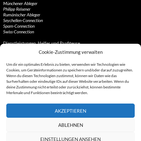
Münchener Ableger
Philipp Reisener
Rumänischer Ableger
Seychellen-Connection
Spam-Connection
Swiss-Connection
Dienstleistungen, Helfer und Profiteure
Cookie-Zustimmung verwalten
Anonymisierungsdienste, VPN- und Web-Proxy…
Anwaltliche Vertretungen, Kanzleien und Juristen
Um dir ein optimales Erlebnis zu bieten, verwenden wir Technologien wie
Bezahlsysteme, Finanzdienstleister und…
Cookies, um Geräteinformationen zu speichern und/oder darauf zuzugreifen.
Bürodienstleister, Firmengründer- und/oder…
Wenn du diesen Technologien zustimmst, können wir Daten wie das
Datenhändler, Adressbroker und zielgerichtetes…
Surfverhalten oder eindeutige IDs auf dieser Website verarbeiten. Wenn du
Hosting, Routing, Provider, Domain-, Web- und…
deine Zustimmung nicht erteilst oder zurückziehst, können bestimmte
Inkasso, Forderungsmanagement und eintreibende…
Merkmale und Funktionen beeinträchtigt werden.
Spieleanbieter, Online- und Browsergames
Onlinecasinos, Glücksspiele, Poker, Roulette & Co.
Partnerprogramme, Vertriebskanäle- und…
AKZEPTIEREN
Telekommunikationsdienstleister, Internet…
Vereine, Verbände, Vereinigungen und Lobbyisten
Web-Rotlichtbezirk, Erotik- und XXX-Anbieter
ABLEHNEN
Sonstige Dienstleister, Profiteure und Kooperationen
EINSTELLUNGEN ANSEHEN