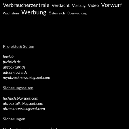
Vorwurf
Verbraucherzentrale
Verdacht
Video
Vertrag
Werbung
Wachstum
Österreich
Überwachung
Projekte & Seiten
bncf.de
fuchsich.de
abzocktalk.de
adrian-fuchs.de
myabzocknews.blogspot.com
Sicherungsseiten
fuchsich.blogspot.com
abzocktalk.blogspot.com
abzocknews.blogspot.com
Sicherungen