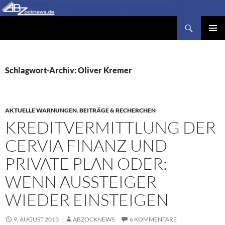
Zum
Inhalt
Suchen
Abzocknews.de
springen
PRIMÄR
MENÜ
Schlagwort-Archiv: Oliver Kremer
AKTUELLE WARNUNGEN
,
BEITRÄGE & RECHERCHEN
KREDITVERMITTLUNG DER
CERVIA FINANZ UND
PRIVATE PLAN ODER:
WENN AUSSTEIGER
WIEDER EINSTEIGEN
9. AUGUST 2013
ABZOCKNEWS
6 KOMMENTARE