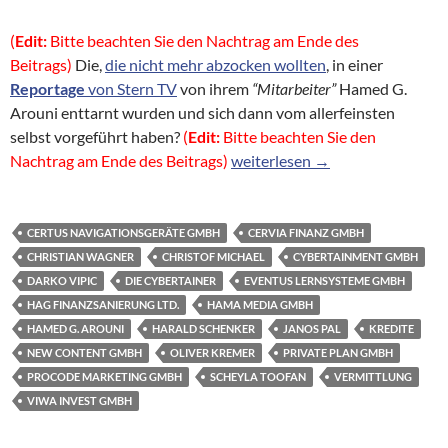
(
Edit:
Bitte beachten Sie den Nachtrag am Ende des
Beitrags)
Die,
die nicht mehr abzocken wollten
, in einer
Reportage
von Stern TV
von ihrem
“Mitarbeiter”
Hamed G.
Arouni enttarnt wurden und sich dann vom allerfeinsten
selbst vorgeführt haben?
(
Edit:
Bitte beachten Sie den
Kreditvermittlung der Cervia F
Nachtrag am Ende des Beitrags)
weiterlesen
→
CERTUS NAVIGATIONSGERÄTE GMBH
CERVIA FINANZ GMBH
CHRISTIAN WAGNER
CHRISTOF MICHAEL
CYBERTAINMENT GMBH
DARKO VIPIC
DIE CYBERTAINER
EVENTUS LERNSYSTEME GMBH
HAG FINANZSANIERUNG LTD.
HAMA MEDIA GMBH
HAMED G. AROUNI
HARALD SCHENKER
JANOS PAL
KREDITE
NEW CONTENT GMBH
OLIVER KREMER
PRIVATE PLAN GMBH
PROCODE MARKETING GMBH
SCHEYLA TOOFAN
VERMITTLUNG
VIWA INVEST GMBH