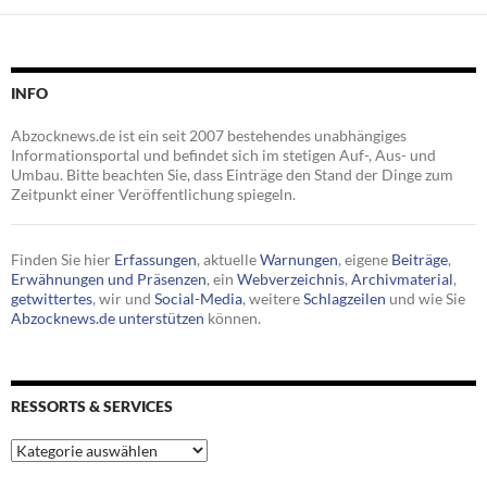
INFO
Abzocknews.de ist ein seit 2007 bestehendes unabhängiges
Informationsportal und befindet sich im stetigen Auf-, Aus- und
Umbau. Bitte beachten Sie, dass Einträge den Stand der Dinge zum
Zeitpunkt einer Veröffentlichung spiegeln.
Finden Sie hier
Erfassungen
, aktuelle
Warnungen
, eigene
Beiträge
,
Erwähnungen und Präsenzen
, ein
Webverzeichnis
,
Archivmaterial
,
getwittertes
, wir und
Social-Media
, weitere
Schlagzeilen
und wie Sie
Abzocknews.de unterstützen
können.
RESSORTS & SERVICES
Ressorts
&
Services